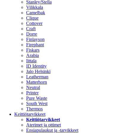
Stanley/Stella
Vilikkala
Camelbak
Clique
Cottover
Craft
Dorre
Finlayson
Firephant
Fiskars
Arabia
Iittala
ID Identity
Jalo Helsinki
Leatherman
Matterhorn
Neutral
Printer
Pure Waste
South West
Thermos
Keittiötarvikkeet
Keittiötarvikkeet
Aterimet ja ottimet
Ensiapulaukut ja -tarvikkeet