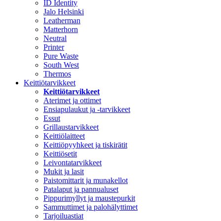
ID Identity
Jalo Helsinki
Leatherman
Matterhorn
Neutral
Printer
Pure Waste
South West
Thermos
Keittiötarvikkeet
Keittiötarvikkeet
Aterimet ja ottimet
Ensiapulaukut ja -tarvikkeet
Essut
Grillaustarvikkeet
Keittiölaitteet
Keittiöpyyhkeet ja tiskirätit
Keittiösetit
Leivontatarvikkeet
Mukit ja lasit
Paistomittarit ja munakellot
Patalaput ja pannualuset
Pippurimyllyt ja maustepurkit
Sammuttimet ja palohälyttimet
Tarjoiluastiat