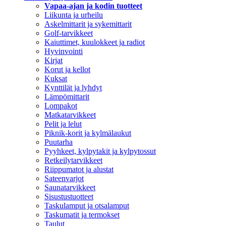
Vapaa-ajan ja kodin tuotteet
Liikunta ja urheilu
Askelmittarit ja sykemittarit
Golf-tarvikkeet
Kaiuttimet, kuulokkeet ja radiot
Hyvinvointi
Kirjat
Korut ja kellot
Kuksat
Kynttilät ja lyhdyt
Lämpömittarit
Lompakot
Matkatarvikkeet
Pelit ja lelut
Piknik-korit ja kylmälaukut
Puutarha
Pyyhkeet, kylpytakit ja kylpytossut
Retkeilytarvikkeet
Riippumatot ja alustat
Sateenvarjot
Saunatarvikkeet
Sisustustuotteet
Taskulamput ja otsalamput
Taskumatit ja termokset
Taulut