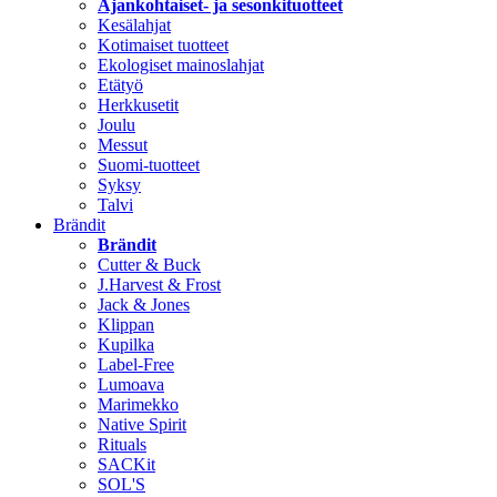
Ajankohtaiset- ja sesonkituotteet
Kesälahjat
Kotimaiset tuotteet
Ekologiset mainoslahjat
Etätyö
Herkkusetit
Joulu
Messut
Suomi-tuotteet
Syksy
Talvi
Brändit
Brändit
Cutter & Buck
J.Harvest & Frost
Jack & Jones
Klippan
Kupilka
Label-Free
Lumoava
Marimekko
Native Spirit
Rituals
SACKit
SOL'S