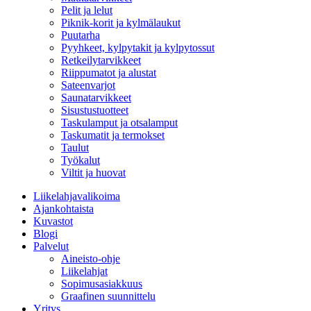
Pelit ja lelut
Piknik-korit ja kylmälaukut
Puutarha
Pyyhkeet, kylpytakit ja kylpytossut
Retkeilytarvikkeet
Riippumatot ja alustat
Sateenvarjot
Saunatarvikkeet
Sisustustuotteet
Taskulamput ja otsalamput
Taskumatit ja termokset
Taulut
Työkalut
Viltit ja huovat
Liikelahjavalikoima
Ajankohtaista
Kuvastot
Blogi
Palvelut
Aineisto-ohje
Liikelahjat
Sopimusasiakkuus
Graafinen suunnittelu
Yritys