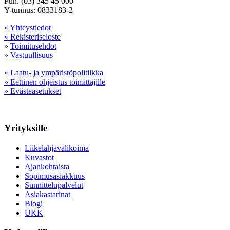
Puh. (03) 345 45 000
Y-tunnus: 0833183-2
» Yhteystiedot
» Rekisteriseloste
»
Toimitusehdot
» Vastuullisuus
» Laatu- ja ympäristöpolitiikka
» Eettinen ohjeistus toimittajille
» Evästeasetukset
Yrityksille
Liikelahjavalikoima
Kuvastot
Ajankohtaista
Sopimusasiakkuus
Sunnittelupalvelut
Asiakastarinat
Blogi
UKK