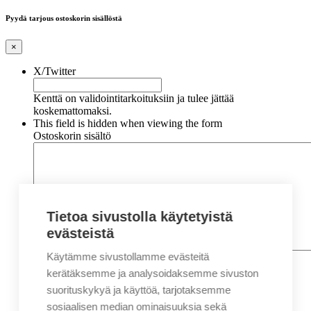
Pyydä tarjous ostoskorin sisällöstä
×
X/Twitter
Kenttä on validointitarkoituksiin ja tulee jättää
koskemattomaksi.
This field is hidden when viewing the form
Ostoskorin sisältö
Tietoa sivustolla käytetyistä
evästeistä
Käytämme sivustollamme evästeitä
Nimi
*
Etunimi
kerätäksemme ja analysoidaksemme sivuston
Sukunimi
suorituskykyä ja käyttöä, tarjotaksemme
Yritys
sosiaalisen median ominaisuuksia sekä