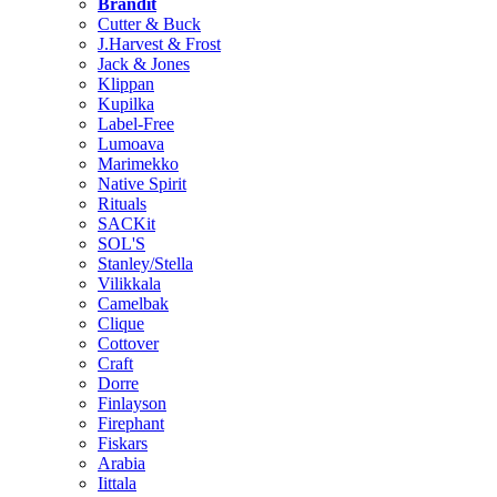
Brändit
Cutter & Buck
J.Harvest & Frost
Jack & Jones
Klippan
Kupilka
Label-Free
Lumoava
Marimekko
Native Spirit
Rituals
SACKit
SOL'S
Stanley/Stella
Vilikkala
Camelbak
Clique
Cottover
Craft
Dorre
Finlayson
Firephant
Fiskars
Arabia
Iittala