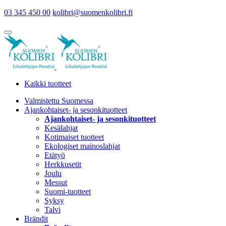
03 345 450 00
kolibri@suomenkolibri.fi
Kaikki tuotteet
Valmistettu Suomessa
Ajankohtaiset- ja sesonkituotteet
Ajankohtaiset- ja sesonkituotteet
Kesälahjat
Kotimaiset tuotteet
Ekologiset mainoslahjat
Etätyö
Herkkusetit
Joulu
Messut
Suomi-tuotteet
Syksy
Talvi
Brändit