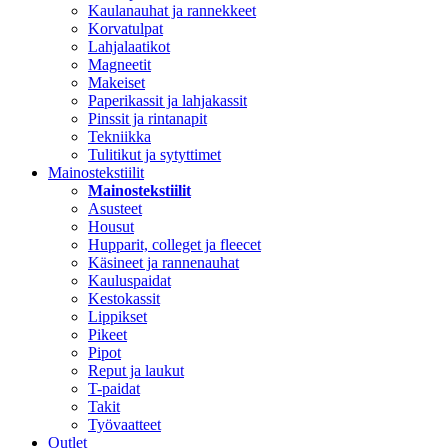
Kaulanauhat ja rannekkeet
Korvatulpat
Lahjalaatikot
Magneetit
Makeiset
Paperikassit ja lahjakassit
Pinssit ja rintanapit
Tekniikka
Tulitikut ja sytyttimet
Mainostekstiilit
Mainostekstiilit
Asusteet
Housut
Hupparit, colleget ja fleecet
Käsineet ja rannenauhat
Kauluspaidat
Kestokassit
Lippikset
Pikeet
Pipot
Reput ja laukut
T-paidat
Takit
Työvaatteet
Outlet