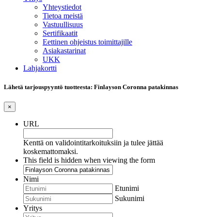
Yhteystiedot
Tietoa meistä
Vastuullisuus
Sertifikaatit
Eettinen ohjeistus toimittajille
Asiakastarinat
UKK
Lahjakortti
Lähetä tarjouspyyntö tuotteesta: Finlayson Coronna patakinnas
×
URL
Kenttä on validointitarkoituksiin ja tulee jättää
koskemattomaksi.
This field is hidden when viewing the form
Nimi
Etunimi
Sukunimi
Yritys