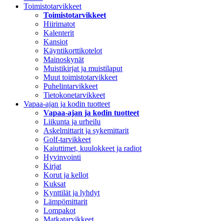
Toimistotarvikkeet
Toimistotarvikkeet
Hiirimatot
Kalenterit
Kansiot
Käyntikorttikotelot
Mainoskynät
Muistikirjat ja muistilaput
Muut toimistotarvikkeet
Puhelintarvikkeet
Tietokonetarvikkeet
Vapaa-ajan ja kodin tuotteet
Vapaa-ajan ja kodin tuotteet
Liikunta ja urheilu
Askelmittarit ja sykemittarit
Golf-tarvikkeet
Kaiuttimet, kuulokkeet ja radiot
Hyvinvointi
Kirjat
Korut ja kellot
Kuksat
Kynttilät ja lyhdyt
Lämpömittarit
Lompakot
Matkatarvikkeet