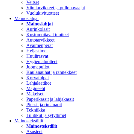
Veitset
Viinitarvikkeet ja pullonavaajat
Vuolukivituotteet
Mainoslahjat
Mainoslahjat
Aurinkolasit
Kustomoitavat tuotteet
Autotarvikkeet
Avaimenperät
Heijastimet
Huulirasvat
Hygieniatuotteet
Juomapullot
Kaulanauhat ja rannekkeet
Korvatulpat
Lahjalaatikot
Magneetit
Makeiset
Paperikassit ja lahjakassit
Pinssit ja rintanapit
Tekniikka
Tulitikut ja sytyttimet
Mainostekstiilit
Mainostekstiilit
Asusteet