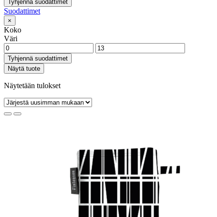
Tyhjennä suodattimet
Suodattimet
×
Koko
Väri
Tyhjennä suodattimet
Näytä tuote
Näytetään tulokset