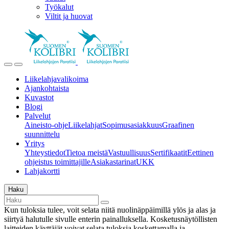
Työkalut
Viltit ja huovat
Liikelahjavalikoima
Ajankohtaista
Kuvastot
Blogi
Palvelut
Aineisto-ohje
Liikelahjat
Sopimusasiakkuus
Graafinen
suunnittelu
Yritys
Yhteystiedot
Tietoa meistä
Vastuullisuus
Sertifikaatit
Eettinen
ohjeistus toimittajille
Asiakastarinat
UKK
Lahjakortti
Haku
Kun tuloksia tulee, voit selata niitä nuolinäppäimillä ylös ja alas ja
siirtyä halutulle sivulle enterin painalluksella. Kosketusnäytöllisten
laitteiden käyttäjät voivat selata tuloksia koskettamalla ja