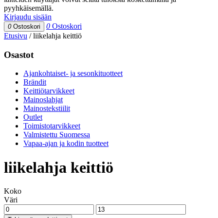
pyyhkäisemällä.
Kirjaudu sisään
0
Ostoskori
0
Ostoskori
Etusivu
/
liikelahja keittiö
Osastot
Ajankohtaiset- ja sesonkituotteet
Brändit
Keittiötarvikkeet
Mainoslahjat
Mainostekstiilit
Outlet
Toimistotarvikkeet
Valmistettu Suomessa
Vapaa-ajan ja kodin tuotteet
liikelahja keittiö
Koko
Väri