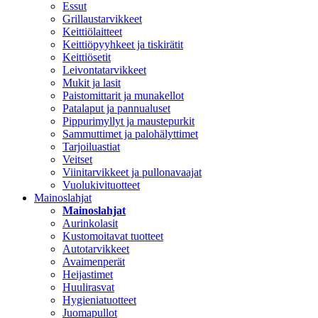
Essut
Grillaustarvikkeet
Keittiölaitteet
Keittiöpyyhkeet ja tiskirätit
Keittiösetit
Leivontatarvikkeet
Mukit ja lasit
Paistomittarit ja munakellot
Patalaput ja pannualuset
Pippurimyllyt ja maustepurkit
Sammuttimet ja palohälyttimet
Tarjoiluastiat
Veitset
Viinitarvikkeet ja pullonavaajat
Vuolukivituotteet
Mainoslahjat
Mainoslahjat
Aurinkolasit
Kustomoitavat tuotteet
Autotarvikkeet
Avaimenperät
Heijastimet
Huulirasvat
Hygieniatuotteet
Juomapullot