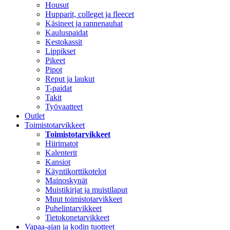
Housut
Hupparit, colleget ja fleecet
Käsineet ja rannenauhat
Kauluspaidat
Kestokassit
Lippikset
Pikeet
Pipot
Reput ja laukut
T-paidat
Takit
Työvaatteet
Outlet
Toimistotarvikkeet
Toimistotarvikkeet
Hiirimatot
Kalenterit
Kansiot
Käyntikorttikotelot
Mainoskynät
Muistikirjat ja muistilaput
Muut toimistotarvikkeet
Puhelintarvikkeet
Tietokonetarvikkeet
Vapaa-ajan ja kodin tuotteet