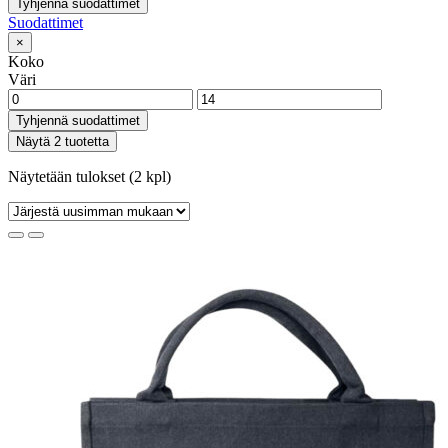
Tyhjennä suodattimet
Suodattimet
×
Koko
Väri
Tyhjennä suodattimet
Näytä 2 tuotetta
Näytetään tulokset (2 kpl)