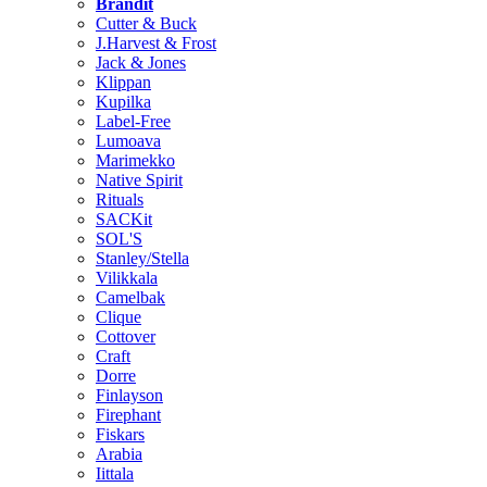
Brändit
Cutter & Buck
J.Harvest & Frost
Jack & Jones
Klippan
Kupilka
Label-Free
Lumoava
Marimekko
Native Spirit
Rituals
SACKit
SOL'S
Stanley/Stella
Vilikkala
Camelbak
Clique
Cottover
Craft
Dorre
Finlayson
Firephant
Fiskars
Arabia
Iittala