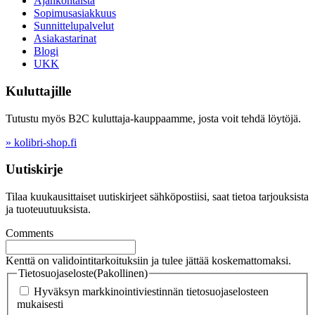
Ajankohtaista
Sopimusasiakkuus
Sunnittelupalvelut
Asiakastarinat
Blogi
UKK
Kuluttajille
Tutustu myös B2C kuluttaja-kauppaamme, josta voit tehdä löytöjä.
» kolibri-shop.fi
Uutiskirje
Tilaa kuukausittaiset uutiskirjeet sähköpostiisi, saat tietoa tarjouksista
ja tuoteuutuuksista.
Comments
Kenttä on validointitarkoituksiin ja tulee jättää koskemattomaksi.
Tietosuojaseloste
(Pakollinen)
Hyväksyn markkinointiviestinnän tietosuojaselosteen
mukaisesti