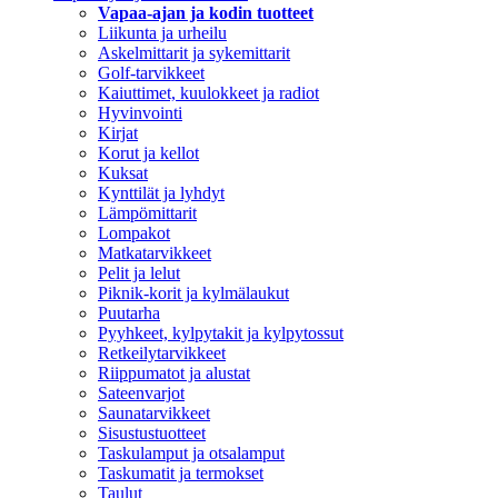
Vapaa-ajan ja kodin tuotteet
Liikunta ja urheilu
Askelmittarit ja sykemittarit
Golf-tarvikkeet
Kaiuttimet, kuulokkeet ja radiot
Hyvinvointi
Kirjat
Korut ja kellot
Kuksat
Kynttilät ja lyhdyt
Lämpömittarit
Lompakot
Matkatarvikkeet
Pelit ja lelut
Piknik-korit ja kylmälaukut
Puutarha
Pyyhkeet, kylpytakit ja kylpytossut
Retkeilytarvikkeet
Riippumatot ja alustat
Sateenvarjot
Saunatarvikkeet
Sisustustuotteet
Taskulamput ja otsalamput
Taskumatit ja termokset
Taulut