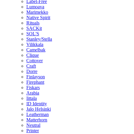
Label-Free
Lumoava
Marimekko
Native Spirit
Rituals
SACKit
SOL'S
Stanley/Stella
Vilikkala
Camelbak
Clique
Cottover
Craft
Dorre
Finlayson
Firephant
Fiskars
Arabia
Iittala
ID Identity
Jalo Helsinki
Leatherman
Matterhorn
Neutral
Printer