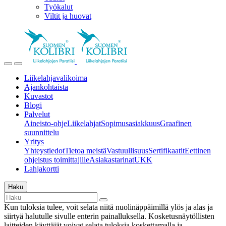
Työkalut
Viltit ja huovat
Liikelahjavalikoima
Ajankohtaista
Kuvastot
Blogi
Palvelut
Aineisto-ohje
Liikelahjat
Sopimusasiakkuus
Graafinen
suunnittelu
Yritys
Yhteystiedot
Tietoa meistä
Vastuullisuus
Sertifikaatit
Eettinen
ohjeistus toimittajille
Asiakastarinat
UKK
Lahjakortti
Haku
Kun tuloksia tulee, voit selata niitä nuolinäppäimillä ylös ja alas ja
siirtyä halutulle sivulle enterin painalluksella. Kosketusnäytöllisten
laitteiden käyttäjät voivat selata tuloksia koskettamalla ja