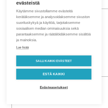
evästeistä
Käytämme sivustollamme evästeitä
Nimi
*
Etunimi
kerätäksemme ja analysoidaksemme sivuston
Sukunimi
suorituskykyä ja käyttöä, tarjotaksemme
Yritys
sosiaalisen median ominaisuuksia sekä
parantaaksemme ja räätälöidäksemme sisältöä
Sähköposti
*
ja mainoksia.
Puhelin
*
Lue lisää
Osoitetiedot
Lähiosoite
SALLI KAIKKI EVÄSTEET
Kaupunki
Postinumero
Viesti
ESTÄ KAIKKI
Evästeasetukset