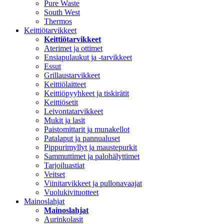
Pure Waste
South West
Thermos
Keittiötarvikkeet
Keittiötarvikkeet
Aterimet ja ottimet
Ensiapulaukut ja -tarvikkeet
Essut
Grillaustarvikkeet
Keittiölaitteet
Keittiöpyyhkeet ja tiskirätit
Keittiösetit
Leivontatarvikkeet
Mukit ja lasit
Paistomittarit ja munakellot
Patalaput ja pannualuset
Pippurimyllyt ja maustepurkit
Sammuttimet ja palohälyttimet
Tarjoiluastiat
Veitset
Viinitarvikkeet ja pullonavaajat
Vuolukivituotteet
Mainoslahjat
Mainoslahjat
Aurinkolasit