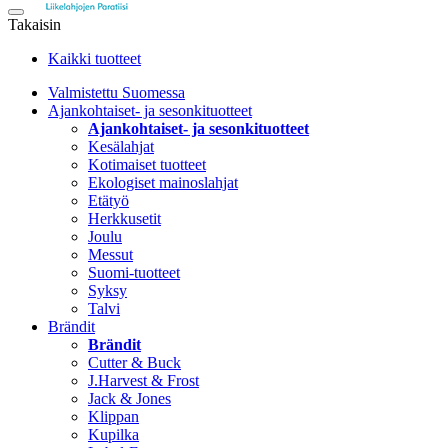
Takaisin
Kaikki tuotteet
Valmistettu Suomessa
Ajankohtaiset- ja sesonkituotteet
Ajankohtaiset- ja sesonkituotteet
Kesälahjat
Kotimaiset tuotteet
Ekologiset mainoslahjat
Etätyö
Herkkusetit
Joulu
Messut
Suomi-tuotteet
Syksy
Talvi
Brändit
Brändit
Cutter & Buck
J.Harvest & Frost
Jack & Jones
Klippan
Kupilka