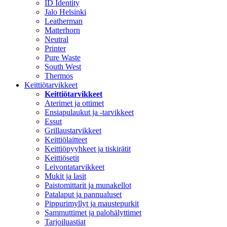
ID Identity
Jalo Helsinki
Leatherman
Matterhorn
Neutral
Printer
Pure Waste
South West
Thermos
Keittiötarvikkeet
Keittiötarvikkeet
Aterimet ja ottimet
Ensiapulaukut ja -tarvikkeet
Essut
Grillaustarvikkeet
Keittiölaitteet
Keittiöpyyhkeet ja tiskirätit
Keittiösetit
Leivontatarvikkeet
Mukit ja lasit
Paistomittarit ja munakellot
Patalaput ja pannualuset
Pippurimyllyt ja maustepurkit
Sammuttimet ja palohälyttimet
Tarjoiluastiat