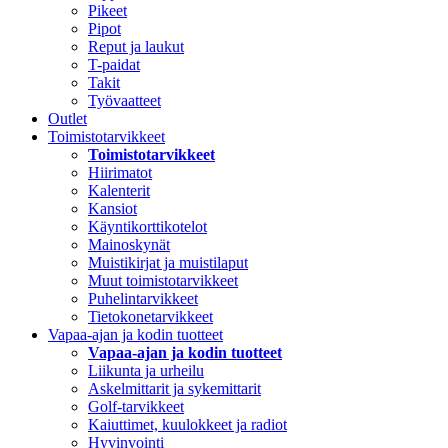
Pikeet
Pipot
Reput ja laukut
T-paidat
Takit
Työvaatteet
Outlet
Toimistotarvikkeet
Toimistotarvikkeet
Hiirimatot
Kalenterit
Kansiot
Käyntikorttikotelot
Mainoskynät
Muistikirjat ja muistilaput
Muut toimistotarvikkeet
Puhelintarvikkeet
Tietokonetarvikkeet
Vapaa-ajan ja kodin tuotteet
Vapaa-ajan ja kodin tuotteet
Liikunta ja urheilu
Askelmittarit ja sykemittarit
Golf-tarvikkeet
Kaiuttimet, kuulokkeet ja radiot
Hyvinvointi