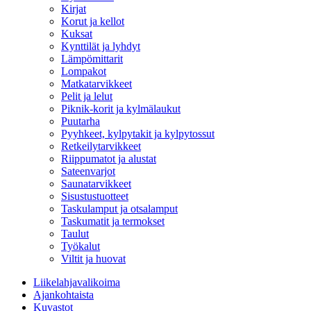
Kirjat
Korut ja kellot
Kuksat
Kynttilät ja lyhdyt
Lämpömittarit
Lompakot
Matkatarvikkeet
Pelit ja lelut
Piknik-korit ja kylmälaukut
Puutarha
Pyyhkeet, kylpytakit ja kylpytossut
Retkeilytarvikkeet
Riippumatot ja alustat
Sateenvarjot
Saunatarvikkeet
Sisustustuotteet
Taskulamput ja otsalamput
Taskumatit ja termokset
Taulut
Työkalut
Viltit ja huovat
Liikelahjavalikoima
Ajankohtaista
Kuvastot