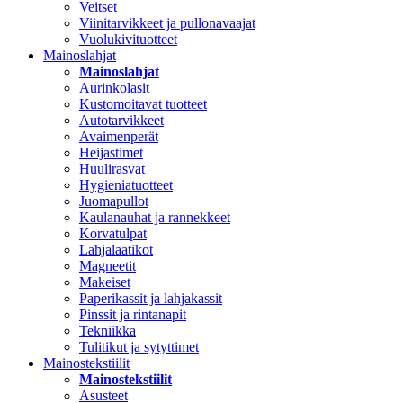
Veitset
Viinitarvikkeet ja pullonavaajat
Vuolukivituotteet
Mainoslahjat
Mainoslahjat
Aurinkolasit
Kustomoitavat tuotteet
Autotarvikkeet
Avaimenperät
Heijastimet
Huulirasvat
Hygieniatuotteet
Juomapullot
Kaulanauhat ja rannekkeet
Korvatulpat
Lahjalaatikot
Magneetit
Makeiset
Paperikassit ja lahjakassit
Pinssit ja rintanapit
Tekniikka
Tulitikut ja sytyttimet
Mainostekstiilit
Mainostekstiilit
Asusteet