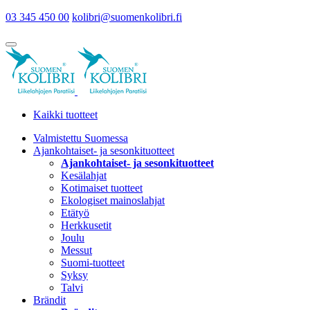
03 345 450 00
kolibri@suomenkolibri.fi
Kaikki tuotteet
Valmistettu Suomessa
Ajankohtaiset- ja sesonkituotteet
Ajankohtaiset- ja sesonkituotteet
Kesälahjat
Kotimaiset tuotteet
Ekologiset mainoslahjat
Etätyö
Herkkusetit
Joulu
Messut
Suomi-tuotteet
Syksy
Talvi
Brändit