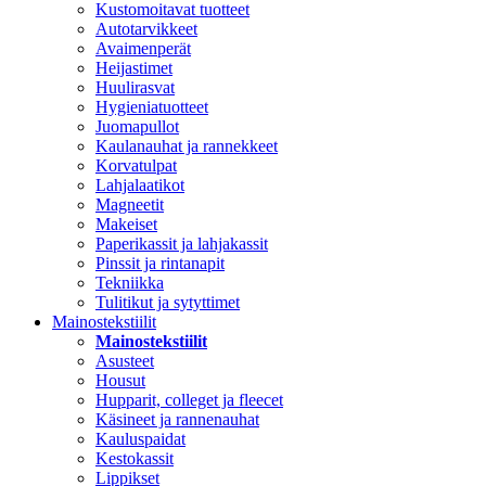
Kustomoitavat tuotteet
Autotarvikkeet
Avaimenperät
Heijastimet
Huulirasvat
Hygieniatuotteet
Juomapullot
Kaulanauhat ja rannekkeet
Korvatulpat
Lahjalaatikot
Magneetit
Makeiset
Paperikassit ja lahjakassit
Pinssit ja rintanapit
Tekniikka
Tulitikut ja sytyttimet
Mainostekstiilit
Mainostekstiilit
Asusteet
Housut
Hupparit, colleget ja fleecet
Käsineet ja rannenauhat
Kauluspaidat
Kestokassit
Lippikset