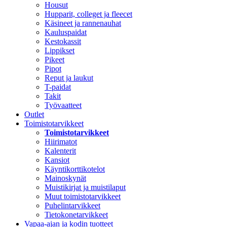
Housut
Hupparit, colleget ja fleecet
Käsineet ja rannenauhat
Kauluspaidat
Kestokassit
Lippikset
Pikeet
Pipot
Reput ja laukut
T-paidat
Takit
Työvaatteet
Outlet
Toimistotarvikkeet
Toimistotarvikkeet
Hiirimatot
Kalenterit
Kansiot
Käyntikorttikotelot
Mainoskynät
Muistikirjat ja muistilaput
Muut toimistotarvikkeet
Puhelintarvikkeet
Tietokonetarvikkeet
Vapaa-ajan ja kodin tuotteet