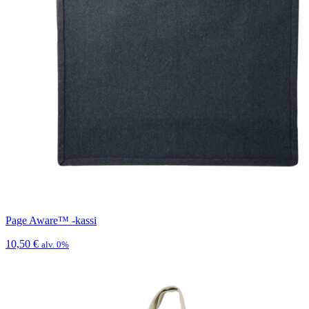
Page Aware™ -kassi
10,50
€
alv. 0%