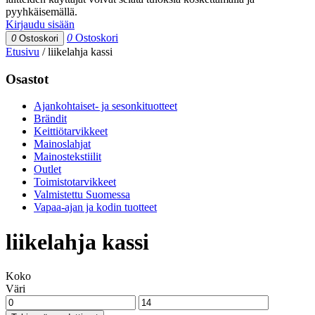
pyyhkäisemällä.
Kirjaudu sisään
0
Ostoskori
0
Ostoskori
Etusivu
/
liikelahja kassi
Osastot
Ajankohtaiset- ja sesonkituotteet
Brändit
Keittiötarvikkeet
Mainoslahjat
Mainostekstiilit
Outlet
Toimistotarvikkeet
Valmistettu Suomessa
Vapaa-ajan ja kodin tuotteet
liikelahja kassi
Koko
Väri