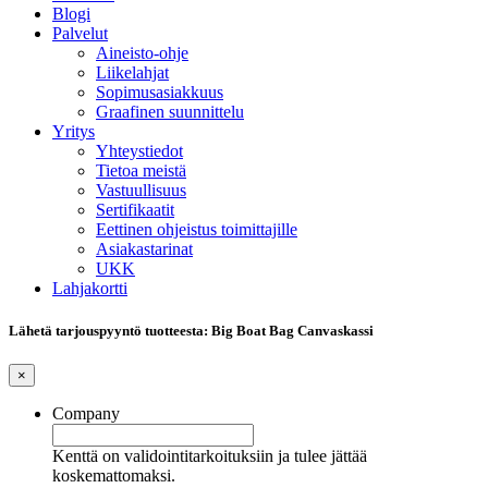
Blogi
Palvelut
Aineisto-ohje
Liikelahjat
Sopimusasiakkuus
Graafinen suunnittelu
Yritys
Yhteystiedot
Tietoa meistä
Vastuullisuus
Sertifikaatit
Eettinen ohjeistus toimittajille
Asiakastarinat
UKK
Lahjakortti
Lähetä tarjouspyyntö tuotteesta: Big Boat Bag Canvaskassi
×
Company
Kenttä on validointitarkoituksiin ja tulee jättää
koskemattomaksi.