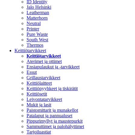
ID Identity
Jalo Helsinki
Leatherman
Matterhorn
Neutral
Printer
Pure Waste
South West
Thermos
Keittiötarvikkeet
Keittiötarvikkeet
Aterimet ja ottimet
Ensiapulaukut ja -tarvikkeet
Essut
Grillaustarvikkeet
Keittiölaitteet
Keittiöpyyhkeet ja tiskirätit
Keittiösetit
Leivontatarvikkeet
Mukit ja lasit
Paistomittarit ja munakellot
Patalaput ja pannualuset
Pippurimyllyt ja maustepurkit
Sammuttimet ja palohälyttimet
Tarjoiluastiat