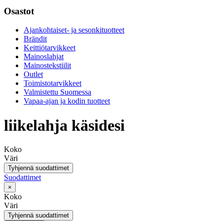
Osastot
Ajankohtaiset- ja sesonkituotteet
Brändit
Keittiötarvikkeet
Mainoslahjat
Mainostekstiilit
Outlet
Toimistotarvikkeet
Valmistettu Suomessa
Vapaa-ajan ja kodin tuotteet
liikelahja käsidesi
Koko
Väri
Tyhjennä suodattimet
Suodattimet
×
Koko
Väri
Tyhjennä suodattimet