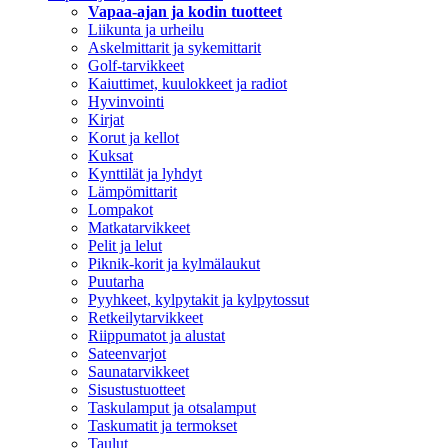
Vapaa-ajan ja kodin tuotteet
Liikunta ja urheilu
Askelmittarit ja sykemittarit
Golf-tarvikkeet
Kaiuttimet, kuulokkeet ja radiot
Hyvinvointi
Kirjat
Korut ja kellot
Kuksat
Kynttilät ja lyhdyt
Lämpömittarit
Lompakot
Matkatarvikkeet
Pelit ja lelut
Piknik-korit ja kylmälaukut
Puutarha
Pyyhkeet, kylpytakit ja kylpytossut
Retkeilytarvikkeet
Riippumatot ja alustat
Sateenvarjot
Saunatarvikkeet
Sisustustuotteet
Taskulamput ja otsalamput
Taskumatit ja termokset
Taulut