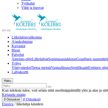
Työkalut
Viltit ja huovat
Liikelahjavalikoima
Ajankohtaista
Kuvastot
Blogi
Palvelut
Aineisto-ohje
Liikelahjat
Sopimusasiakkuus
Graafinen suunnittel
Yritys
Yhteystiedot
Tietoa meistä
Vastuullisuus
Sertifikaatit
Eettinen ohjei
Lahjakortti
Haku
Kun tuloksia tulee, voit selata niitä nuolinäppäimillä ylös ja alas ja si
Kirjaudu sisään
0
Ostoskori
0
Ostoskori
Etusivu
/
liikelahja käsidesi