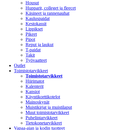
Housut
Hupparit, colleget ja fleecet
Käsineet ja rannenauhat
Kauluspaidat
Kestokassit
Lippikset
Pikeet
Pipot
Reput ja laukut
T-paidat
Takit
Työvaatteet
Outlet
Toimistotarvikkeet
Toimistotarvikkeet
Hiirimatot
Kalenterit
Kansiot
Käyntikorttikotelot
Mainoskynät
Muistikirjat ja muistilaput
Muut toimistotarvikkeet
Puhelintarvikkeet
Tietokonetarvikkeet
Vapaa-ajan ja kodin tuotteet