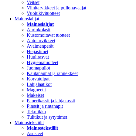
Veitset
Viinitarvikkeet ja pullonavaajat
Vuolukivituotteet
Mainoslahjat
Mainoslahjat
Aurinkolasit
Kustomoitavat tuotteet
Autotarvikkeet
Avaimenperät
Heijastimet
Huulirasvat
Hygieniatuotteet
Juomapullot
Kaulanauhat ja rannekkeet
Korvatulpat
Lahjalaatikot
Magneetit
Makeiset
Paperikassit ja lahjakassit
Pinssit ja rintanapit
Tekniikka
Tulitikut ja sytyttimet
Mainostekstiilit
Mainostekstiilit
Asusteet