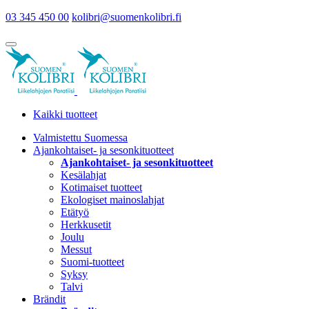
03 345 450 00
kolibri@suomenkolibri.fi
Kaikki tuotteet
Valmistettu Suomessa
Ajankohtaiset- ja sesonkituotteet
Ajankohtaiset- ja sesonkituotteet
Kesälahjat
Kotimaiset tuotteet
Ekologiset mainoslahjat
Etätyö
Herkkusetit
Joulu
Messut
Suomi-tuotteet
Syksy
Talvi
Brändit