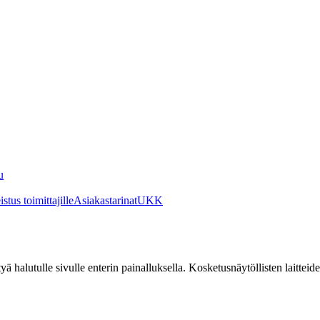
u
stus toimittajille
Asiakastarinat
UKK
irtyä halutulle sivulle enterin painalluksella. Kosketusnäytöllisten laittei