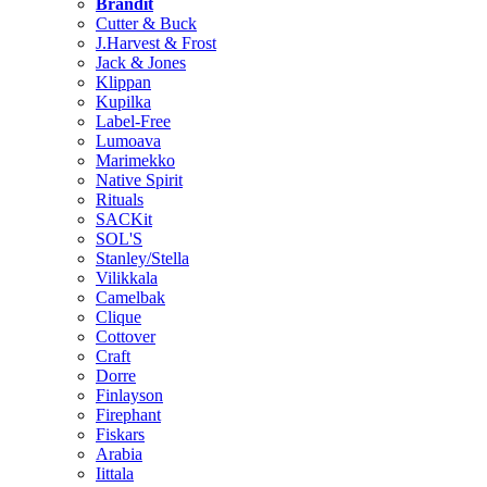
Brändit
Cutter & Buck
J.Harvest & Frost
Jack & Jones
Klippan
Kupilka
Label-Free
Lumoava
Marimekko
Native Spirit
Rituals
SACKit
SOL'S
Stanley/Stella
Vilikkala
Camelbak
Clique
Cottover
Craft
Dorre
Finlayson
Firephant
Fiskars
Arabia
Iittala