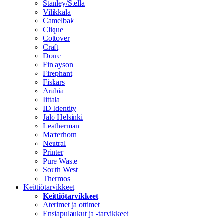
Stanley/Stella
Vilikkala
Camelbak
Clique
Cottover
Craft
Dorre
Finlayson
Firephant
Fiskars
Arabia
Iittala
ID Identity
Jalo Helsinki
Leatherman
Matterhorn
Neutral
Printer
Pure Waste
South West
Thermos
Keittiötarvikkeet
Keittiötarvikkeet
Aterimet ja ottimet
Ensiapulaukut ja -tarvikkeet