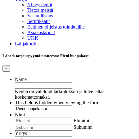
Yhteystiedot
Tietoa meistä
Vastuullisuus
Sertifikaatit
Eettinen ohjeistus toimittajille
Asiakastarinat
UKK
Lahjakortti
Lähetä tarjouspyyntö tuotteesta: Pieni huopakassi
×
Name
Kenttä on validointitarkoituksiin ja tulee jättää
koskemattomaksi.
This field is hidden when viewing the form
Nimi
Etunimi
Sukunimi
Yritys