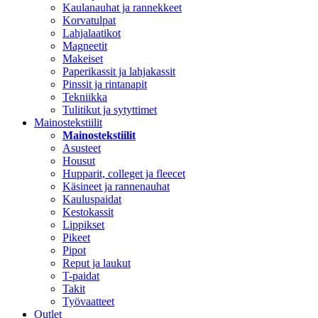
Kaulanauhat ja rannekkeet
Korvatulpat
Lahjalaatikot
Magneetit
Makeiset
Paperikassit ja lahjakassit
Pinssit ja rintanapit
Tekniikka
Tulitikut ja sytyttimet
Mainostekstiilit
Mainostekstiilit
Asusteet
Housut
Hupparit, colleget ja fleecet
Käsineet ja rannenauhat
Kauluspaidat
Kestokassit
Lippikset
Pikeet
Pipot
Reput ja laukut
T-paidat
Takit
Työvaatteet
Outlet