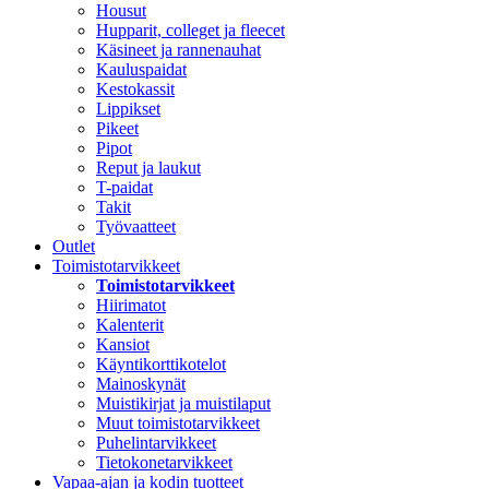
Housut
Hupparit, colleget ja fleecet
Käsineet ja rannenauhat
Kauluspaidat
Kestokassit
Lippikset
Pikeet
Pipot
Reput ja laukut
T-paidat
Takit
Työvaatteet
Outlet
Toimistotarvikkeet
Toimistotarvikkeet
Hiirimatot
Kalenterit
Kansiot
Käyntikorttikotelot
Mainoskynät
Muistikirjat ja muistilaput
Muut toimistotarvikkeet
Puhelintarvikkeet
Tietokonetarvikkeet
Vapaa-ajan ja kodin tuotteet