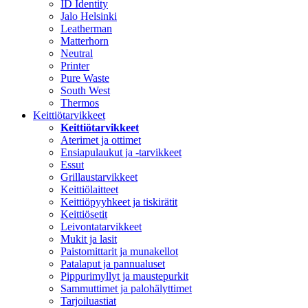
ID Identity
Jalo Helsinki
Leatherman
Matterhorn
Neutral
Printer
Pure Waste
South West
Thermos
Keittiötarvikkeet
Keittiötarvikkeet
Aterimet ja ottimet
Ensiapulaukut ja -tarvikkeet
Essut
Grillaustarvikkeet
Keittiölaitteet
Keittiöpyyhkeet ja tiskirätit
Keittiösetit
Leivontatarvikkeet
Mukit ja lasit
Paistomittarit ja munakellot
Patalaput ja pannualuset
Pippurimyllyt ja maustepurkit
Sammuttimet ja palohälyttimet
Tarjoiluastiat