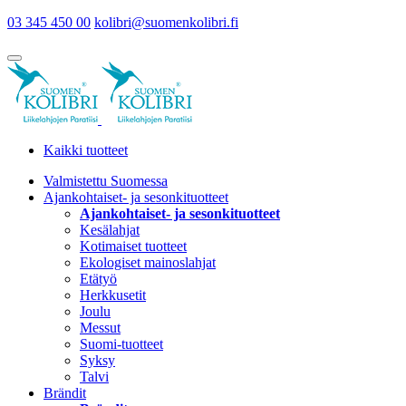
03 345 450 00
kolibri@suomenkolibri.fi
Kaikki tuotteet
Valmistettu Suomessa
Ajankohtaiset- ja sesonkituotteet
Ajankohtaiset- ja sesonkituotteet
Kesälahjat
Kotimaiset tuotteet
Ekologiset mainoslahjat
Etätyö
Herkkusetit
Joulu
Messut
Suomi-tuotteet
Syksy
Talvi
Brändit