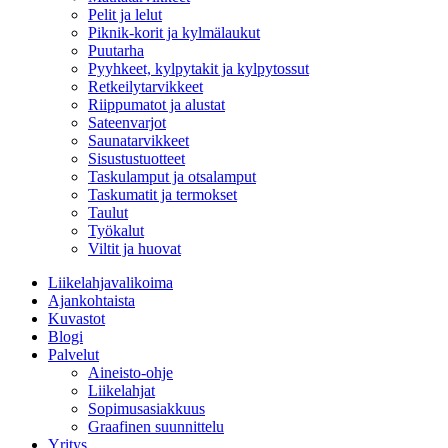
Pelit ja lelut
Piknik-korit ja kylmälaukut
Puutarha
Pyyhkeet, kylpytakit ja kylpytossut
Retkeilytarvikkeet
Riippumatot ja alustat
Sateenvarjot
Saunatarvikkeet
Sisustustuotteet
Taskulamput ja otsalamput
Taskumatit ja termokset
Taulut
Työkalut
Viltit ja huovat
Liikelahjavalikoima
Ajankohtaista
Kuvastot
Blogi
Palvelut
Aineisto-ohje
Liikelahjat
Sopimusasiakkuus
Graafinen suunnittelu
Yritys