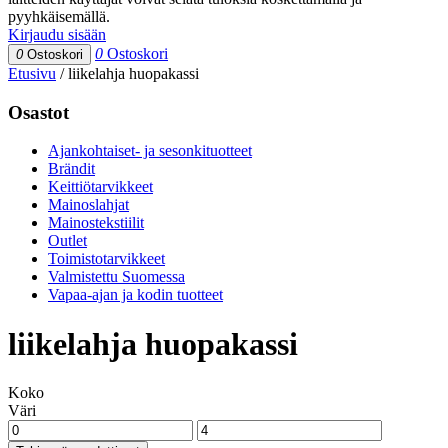
pyyhkäisemällä.
Kirjaudu sisään
0
Ostoskori
0
Ostoskori
Etusivu
/
liikelahja huopakassi
Osastot
Ajankohtaiset- ja sesonkituotteet
Brändit
Keittiötarvikkeet
Mainoslahjat
Mainostekstiilit
Outlet
Toimistotarvikkeet
Valmistettu Suomessa
Vapaa-ajan ja kodin tuotteet
liikelahja huopakassi
Koko
Väri