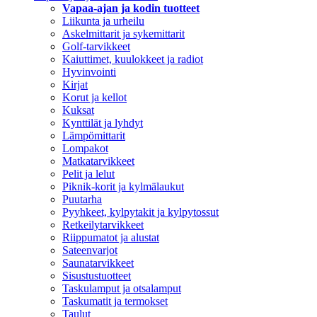
Vapaa-ajan ja kodin tuotteet
Liikunta ja urheilu
Askelmittarit ja sykemittarit
Golf-tarvikkeet
Kaiuttimet, kuulokkeet ja radiot
Hyvinvointi
Kirjat
Korut ja kellot
Kuksat
Kynttilät ja lyhdyt
Lämpömittarit
Lompakot
Matkatarvikkeet
Pelit ja lelut
Piknik-korit ja kylmälaukut
Puutarha
Pyyhkeet, kylpytakit ja kylpytossut
Retkeilytarvikkeet
Riippumatot ja alustat
Sateenvarjot
Saunatarvikkeet
Sisustustuotteet
Taskulamput ja otsalamput
Taskumatit ja termokset
Taulut