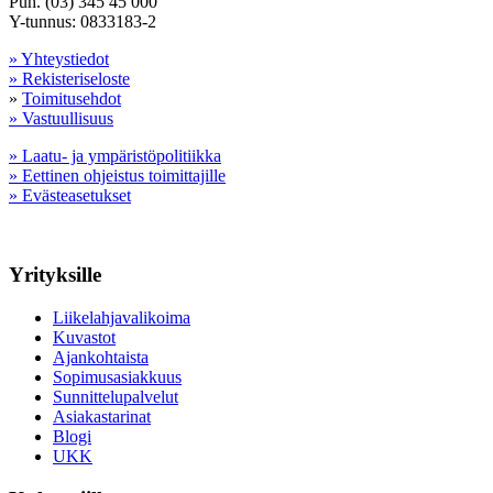
Puh. (03) 345 45 000
Y-tunnus: 0833183-2
» Yhteystiedot
» Rekisteriseloste
»
Toimitusehdot
» Vastuullisuus
» Laatu- ja ympäristöpolitiikka
» Eettinen ohjeistus toimittajille
» Evästeasetukset
Yrityksille
Liikelahjavalikoima
Kuvastot
Ajankohtaista
Sopimusasiakkuus
Sunnittelupalvelut
Asiakastarinat
Blogi
UKK