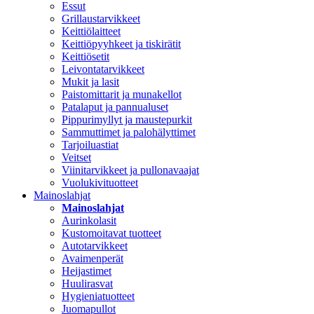
Essut
Grillaustarvikkeet
Keittiölaitteet
Keittiöpyyhkeet ja tiskirätit
Keittiösetit
Leivontatarvikkeet
Mukit ja lasit
Paistomittarit ja munakellot
Patalaput ja pannualuset
Pippurimyllyt ja maustepurkit
Sammuttimet ja palohälyttimet
Tarjoiluastiat
Veitset
Viinitarvikkeet ja pullonavaajat
Vuolukivituotteet
Mainoslahjat
Mainoslahjat
Aurinkolasit
Kustomoitavat tuotteet
Autotarvikkeet
Avaimenperät
Heijastimet
Huulirasvat
Hygieniatuotteet
Juomapullot