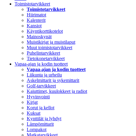
Toimistotarvikkeet
Toimistotarvikkeet
Hiirimatot
Kalenterit
Kansiot
Käyntikorttikotelot
Mainoskynät
Muistikirjat ja muistilaput
Muut toimistotarvikkeet
Puhelintarvikkeet
Tietokonetarvikkeet
Vapaa-ajan ja kodin tuotteet
Vapaa-ajan ja kodin tuotteet
Liikunta ja urheilu
Askelmittarit ja sykemittarit
Golf-tarvikkeet
Kaiuttimet, kuulokkeet ja radiot
Hyvinvointi
Kirjat
Korut ja kellot
Kuksat
Kynttilät ja lyhdyt
Lämpömittarit
Lompakot
Matkatarvikkeet