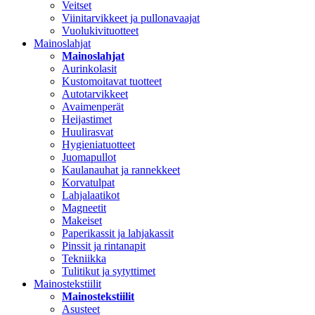
Veitset
Viinitarvikkeet ja pullonavaajat
Vuolukivituotteet
Mainoslahjat
Mainoslahjat
Aurinkolasit
Kustomoitavat tuotteet
Autotarvikkeet
Avaimenperät
Heijastimet
Huulirasvat
Hygieniatuotteet
Juomapullot
Kaulanauhat ja rannekkeet
Korvatulpat
Lahjalaatikot
Magneetit
Makeiset
Paperikassit ja lahjakassit
Pinssit ja rintanapit
Tekniikka
Tulitikut ja sytyttimet
Mainostekstiilit
Mainostekstiilit
Asusteet