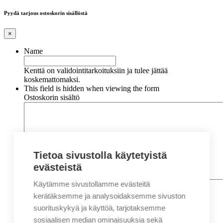
Pyydä tarjous ostoskorin sisällöstä
×
Name
Kenttä on validointitarkoituksiin ja tulee jättää
koskemattomaksi.
This field is hidden when viewing the form
Ostoskorin sisältö
Tietoa sivustolla käytetyistä
evästeistä
Käytämme sivustollamme evästeitä
Nimi
*
Etunimi
kerätäksemme ja analysoidaksemme sivuston
Sukunimi
suorituskykyä ja käyttöä, tarjotaksemme
Yritys
sosiaalisen median ominaisuuksia sekä