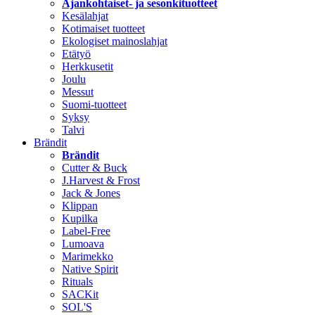
Ajankohtaiset- ja sesonkituotteet
Kesälahjat
Kotimaiset tuotteet
Ekologiset mainoslahjat
Etätyö
Herkkusetit
Joulu
Messut
Suomi-tuotteet
Syksy
Talvi
Brändit
Brändit
Cutter & Buck
J.Harvest & Frost
Jack & Jones
Klippan
Kupilka
Label-Free
Lumoava
Marimekko
Native Spirit
Rituals
SACKit
SOL'S