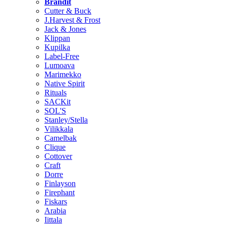
Brändit
Cutter & Buck
J.Harvest & Frost
Jack & Jones
Klippan
Kupilka
Label-Free
Lumoava
Marimekko
Native Spirit
Rituals
SACKit
SOL'S
Stanley/Stella
Vilikkala
Camelbak
Clique
Cottover
Craft
Dorre
Finlayson
Firephant
Fiskars
Arabia
Iittala