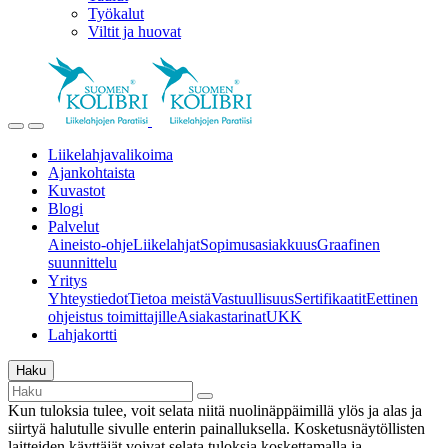
Työkalut
Viltit ja huovat
Liikelahjavalikoima
Ajankohtaista
Kuvastot
Blogi
Palvelut
Aineisto-ohje
Liikelahjat
Sopimusasiakkuus
Graafinen
suunnittelu
Yritys
Yhteystiedot
Tietoa meistä
Vastuullisuus
Sertifikaatit
Eettinen
ohjeistus toimittajille
Asiakastarinat
UKK
Lahjakortti
Haku
Kun tuloksia tulee, voit selata niitä nuolinäppäimillä ylös ja alas ja
siirtyä halutulle sivulle enterin painalluksella. Kosketusnäytöllisten
laitteiden käyttäjät voivat selata tuloksia koskettamalla ja