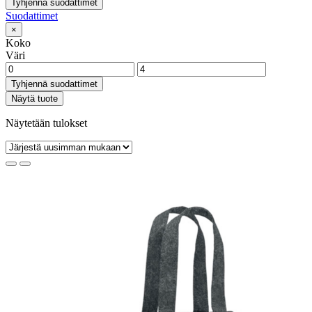
Tyhjennä suodattimet
Suodattimet
×
Koko
Väri
Tyhjennä suodattimet
Näytä tuote
Näytetään tulokset