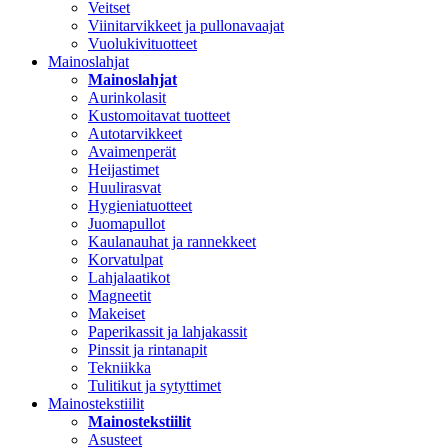
Veitset
Viinitarvikkeet ja pullonavaajat
Vuolukivituotteet
Mainoslahjat
Mainoslahjat
Aurinkolasit
Kustomoitavat tuotteet
Autotarvikkeet
Avaimenperät
Heijastimet
Huulirasvat
Hygieniatuotteet
Juomapullot
Kaulanauhat ja rannekkeet
Korvatulpat
Lahjalaatikot
Magneetit
Makeiset
Paperikassit ja lahjakassit
Pinssit ja rintanapit
Tekniikka
Tulitikut ja sytyttimet
Mainostekstiilit
Mainostekstiilit
Asusteet