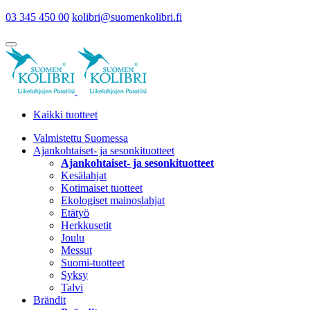
03 345 450 00
kolibri@suomenkolibri.fi
Kaikki tuotteet
Valmistettu Suomessa
Ajankohtaiset- ja sesonkituotteet
Ajankohtaiset- ja sesonkituotteet
Kesälahjat
Kotimaiset tuotteet
Ekologiset mainoslahjat
Etätyö
Herkkusetit
Joulu
Messut
Suomi-tuotteet
Syksy
Talvi
Brändit