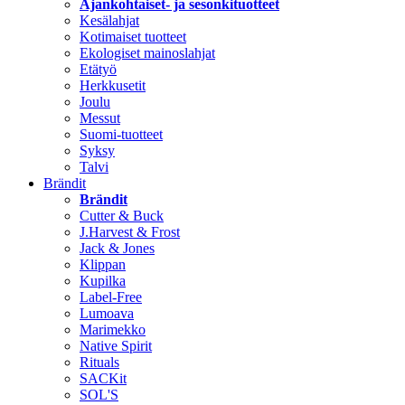
Ajankohtaiset- ja sesonkituotteet
Kesälahjat
Kotimaiset tuotteet
Ekologiset mainoslahjat
Etätyö
Herkkusetit
Joulu
Messut
Suomi-tuotteet
Syksy
Talvi
Brändit
Brändit
Cutter & Buck
J.Harvest & Frost
Jack & Jones
Klippan
Kupilka
Label-Free
Lumoava
Marimekko
Native Spirit
Rituals
SACKit
SOL'S