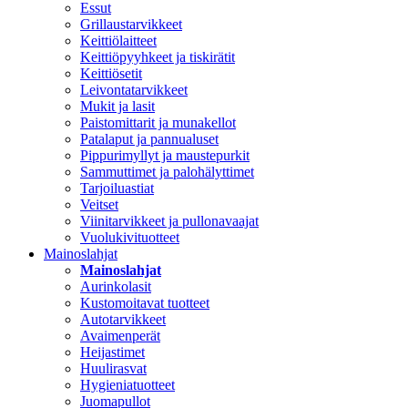
Essut
Grillaustarvikkeet
Keittiölaitteet
Keittiöpyyhkeet ja tiskirätit
Keittiösetit
Leivontatarvikkeet
Mukit ja lasit
Paistomittarit ja munakellot
Patalaput ja pannualuset
Pippurimyllyt ja maustepurkit
Sammuttimet ja palohälyttimet
Tarjoiluastiat
Veitset
Viinitarvikkeet ja pullonavaajat
Vuolukivituotteet
Mainoslahjat
Mainoslahjat
Aurinkolasit
Kustomoitavat tuotteet
Autotarvikkeet
Avaimenperät
Heijastimet
Huulirasvat
Hygieniatuotteet
Juomapullot