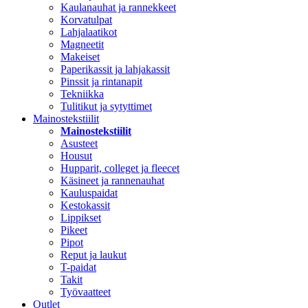
Kaulanauhat ja rannekkeet
Korvatulpat
Lahjalaatikot
Magneetit
Makeiset
Paperikassit ja lahjakassit
Pinssit ja rintanapit
Tekniikka
Tulitikut ja sytyttimet
Mainostekstiilit
Mainostekstiilit
Asusteet
Housut
Hupparit, colleget ja fleecet
Käsineet ja rannenauhat
Kauluspaidat
Kestokassit
Lippikset
Pikeet
Pipot
Reput ja laukut
T-paidat
Takit
Työvaatteet
Outlet