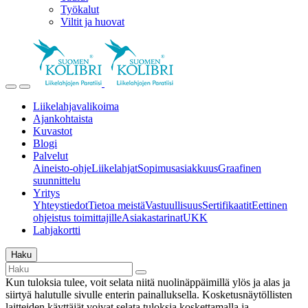
Työkalut
Viltit ja huovat
Liikelahjavalikoima
Ajankohtaista
Kuvastot
Blogi
Palvelut
Aineisto-ohje
Liikelahjat
Sopimusasiakkuus
Graafinen
suunnittelu
Yritys
Yhteystiedot
Tietoa meistä
Vastuullisuus
Sertifikaatit
Eettinen
ohjeistus toimittajille
Asiakastarinat
UKK
Lahjakortti
Haku
Kun tuloksia tulee, voit selata niitä nuolinäppäimillä ylös ja alas ja
siirtyä halutulle sivulle enterin painalluksella. Kosketusnäytöllisten
laitteiden käyttäjät voivat selata tuloksia koskettamalla ja