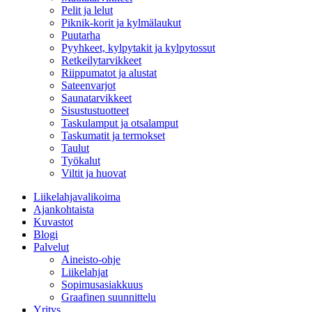
Pelit ja lelut
Piknik-korit ja kylmälaukut
Puutarha
Pyyhkeet, kylpytakit ja kylpytossut
Retkeilytarvikkeet
Riippumatot ja alustat
Sateenvarjot
Saunatarvikkeet
Sisustustuotteet
Taskulamput ja otsalamput
Taskumatit ja termokset
Taulut
Työkalut
Viltit ja huovat
Liikelahjavalikoima
Ajankohtaista
Kuvastot
Blogi
Palvelut
Aineisto-ohje
Liikelahjat
Sopimusasiakkuus
Graafinen suunnittelu
Yritys