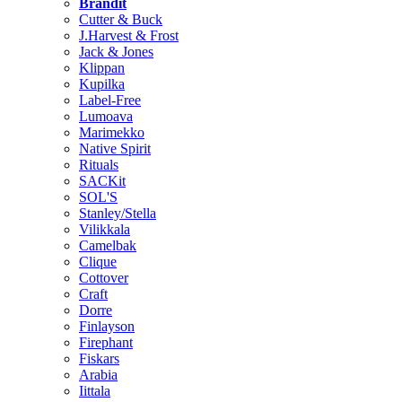
Brändit
Cutter & Buck
J.Harvest & Frost
Jack & Jones
Klippan
Kupilka
Label-Free
Lumoava
Marimekko
Native Spirit
Rituals
SACKit
SOL'S
Stanley/Stella
Vilikkala
Camelbak
Clique
Cottover
Craft
Dorre
Finlayson
Firephant
Fiskars
Arabia
Iittala