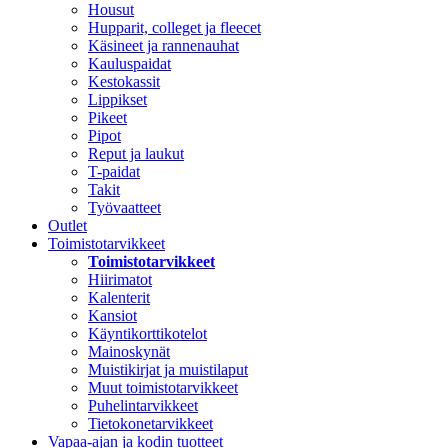
Housut
Hupparit, colleget ja fleecet
Käsineet ja rannenauhat
Kauluspaidat
Kestokassit
Lippikset
Pikeet
Pipot
Reput ja laukut
T-paidat
Takit
Työvaatteet
Outlet
Toimistotarvikkeet
Toimistotarvikkeet
Hiirimatot
Kalenterit
Kansiot
Käyntikorttikotelot
Mainoskynät
Muistikirjat ja muistilaput
Muut toimistotarvikkeet
Puhelintarvikkeet
Tietokonetarvikkeet
Vapaa-ajan ja kodin tuotteet