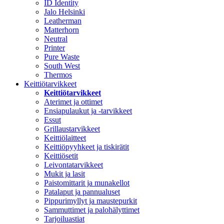
ID Identity
Jalo Helsinki
Leatherman
Matterhorn
Neutral
Printer
Pure Waste
South West
Thermos
Keittiötarvikkeet
Keittiötarvikkeet
Aterimet ja ottimet
Ensiapulaukut ja -tarvikkeet
Essut
Grillaustarvikkeet
Keittiölaitteet
Keittiöpyyhkeet ja tiskirätit
Keittiösetit
Leivontatarvikkeet
Mukit ja lasit
Paistomittarit ja munakellot
Patalaput ja pannualuset
Pippurimyllyt ja maustepurkit
Sammuttimet ja palohälyttimet
Tarjoiluastiat