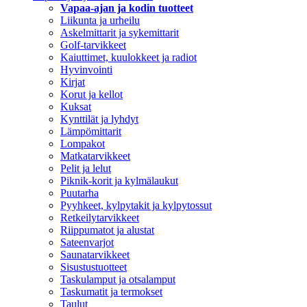
Vapaa-ajan ja kodin tuotteet
Liikunta ja urheilu
Askelmittarit ja sykemittarit
Golf-tarvikkeet
Kaiuttimet, kuulokkeet ja radiot
Hyvinvointi
Kirjat
Korut ja kellot
Kuksat
Kynttilät ja lyhdyt
Lämpömittarit
Lompakot
Matkatarvikkeet
Pelit ja lelut
Piknik-korit ja kylmälaukut
Puutarha
Pyyhkeet, kylpytakit ja kylpytossut
Retkeilytarvikkeet
Riippumatot ja alustat
Sateenvarjot
Saunatarvikkeet
Sisustustuotteet
Taskulamput ja otsalamput
Taskumatit ja termokset
Taulut