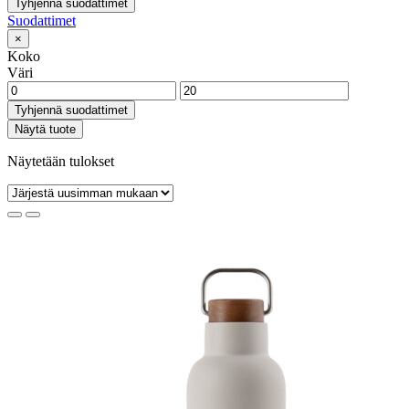
Tyhjennä suodattimet
Suodattimet
×
Koko
Väri
Tyhjennä suodattimet
Näytä tuote
Näytetään tulokset