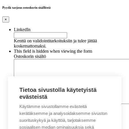
Pyydä tarjous ostoskorin sisällöstä
×
LinkedIn
Kenttä on validointitarkoituksiin ja tulee jättää
koskemattomaksi.
This field is hidden when viewing the form
Ostoskorin sisältö
Tietoa sivustolla käytetyistä
evästeistä
Käytämme sivustollamme evästeitä
Nimi
*
Etunimi
kerätäksemme ja analysoidaksemme sivuston
Sukunimi
suorituskykyä ja käyttöä, tarjotaksemme
Yritys
sosiaalisen median ominaisuuksia sekä