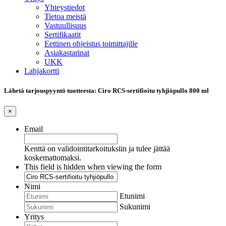
Yhteystiedot
Tietoa meistä
Vastuullisuus
Sertifikaatit
Eettinen ohjeistus toimittajille
Asiakastarinat
UKK
Lahjakortti
Lähetä tarjouspyyntö tuotteesta: Ciro RCS-sertifioitu tyhjiöpullo 800 ml
×
Email
Kenttä on validointitarkoituksiin ja tulee jättää
koskemattomaksi.
This field is hidden when viewing the form
Nimi
Etunimi
Sukunimi
Yritys