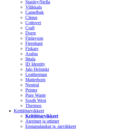
Stanley/Stella
Vilikkala
Camelbak
Clique
Cottover
Craft
Dorre
Finlayson
Firephant
Fiskars
Arabia
Iittala
ID Identity
Jalo Helsinki
Leatherman
Matterhorn
Neutral
Printer
Pure Waste
South West
Thermos
Keittiötarvikkeet
Keittiötarvikkeet
Aterimet ja ottimet
Ensiapulaukut ja -tarvikkeet