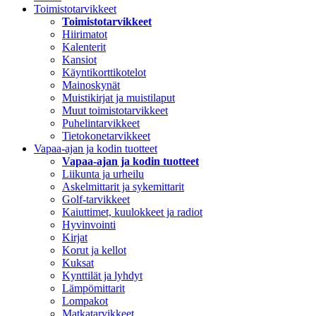
Toimistotarvikkeet
Toimistotarvikkeet
Hiirimatot
Kalenterit
Kansiot
Käyntikorttikotelot
Mainoskynät
Muistikirjat ja muistilaput
Muut toimistotarvikkeet
Puhelintarvikkeet
Tietokonetarvikkeet
Vapaa-ajan ja kodin tuotteet
Vapaa-ajan ja kodin tuotteet
Liikunta ja urheilu
Askelmittarit ja sykemittarit
Golf-tarvikkeet
Kaiuttimet, kuulokkeet ja radiot
Hyvinvointi
Kirjat
Korut ja kellot
Kuksat
Kynttilät ja lyhdyt
Lämpömittarit
Lompakot
Matkatarvikkeet