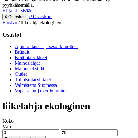
pyyhkäisemällä.
Kirjaudu sisään
0
Ostoskori
0
Ostoskori
Etusivu
/
liikelahja ekologinen
Osastot
Ajankohtaiset- ja sesonkituotteet
Brändit
Keittiötarvikkeet
Mainoslahjat
Mainostekstiilit
Outlet
Toimistotarvikkeet
Valmistettu Suomessa
Vapaa-ajan ja kodin tuotteet
liikelahja ekologinen
Koko
Väri