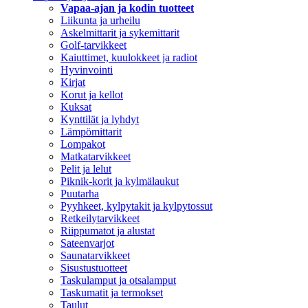
Vapaa-ajan ja kodin tuotteet
Liikunta ja urheilu
Askelmittarit ja sykemittarit
Golf-tarvikkeet
Kaiuttimet, kuulokkeet ja radiot
Hyvinvointi
Kirjat
Korut ja kellot
Kuksat
Kynttilät ja lyhdyt
Lämpömittarit
Lompakot
Matkatarvikkeet
Pelit ja lelut
Piknik-korit ja kylmälaukut
Puutarha
Pyyhkeet, kylpytakit ja kylpytossut
Retkeilytarvikkeet
Riippumatot ja alustat
Sateenvarjot
Saunatarvikkeet
Sisustustuotteet
Taskulamput ja otsalamput
Taskumatit ja termokset
Taulut