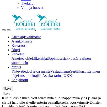
Työkalut
Viltit ja huovat
Liikelahjavalikoima
Ajankohtaista
Kuvastot
Blogi
Palvelut
Aineisto-ohje
Liikelahjat
Sopimusasiakkuus
Graafinen
suunnittelu
Yritys
Yhteystiedot
Tietoa meistä
Vastuullisuus
Sertifikaatit
Eettinen
ohjeistus toimittajille
Asiakastarinat
UKK
Lahjakortti
Haku
Kun tuloksia tulee, voit selata niitä nuolinäppäimillä ylös ja alas ja
siirtyä halutulle sivulle enterin painalluksella. Kosketusnäytöllisten
laitteiden käyttäjät voivat selata tuloksia koskettamalla ja