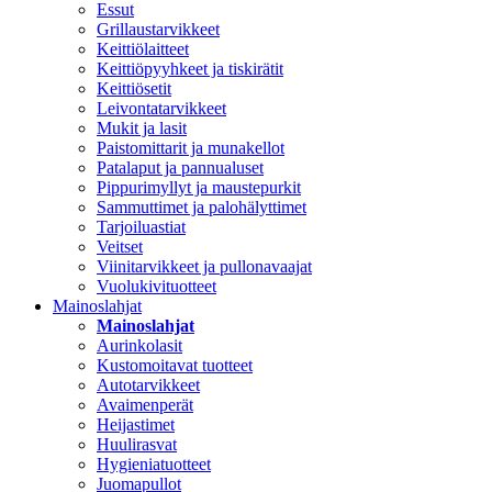
Essut
Grillaustarvikkeet
Keittiölaitteet
Keittiöpyyhkeet ja tiskirätit
Keittiösetit
Leivontatarvikkeet
Mukit ja lasit
Paistomittarit ja munakellot
Patalaput ja pannualuset
Pippurimyllyt ja maustepurkit
Sammuttimet ja palohälyttimet
Tarjoiluastiat
Veitset
Viinitarvikkeet ja pullonavaajat
Vuolukivituotteet
Mainoslahjat
Mainoslahjat
Aurinkolasit
Kustomoitavat tuotteet
Autotarvikkeet
Avaimenperät
Heijastimet
Huulirasvat
Hygieniatuotteet
Juomapullot