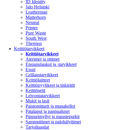
ID Identity
Jalo Helsinki
Leatherman
Matterhorn
Neutral
Printer
Pure Waste
South West
Thermos
Keittiötarvikkeet
Keittiötarvikkeet
Aterimet ja ottimet
Ensiapulaukut ja -tarvikkeet
Essut
Grillaustarvikkeet
Keittiölaitteet
Keittiöpyyhkeet ja tiskirätit
Keittiösetit
Leivontatarvikkeet
Mukit ja lasit
Paistomittarit ja munakellot
Patalaput ja pannualuset
Pippurimyllyt ja maustepurkit
Sammuttimet ja palohälyttimet
Tarjoiluastiat