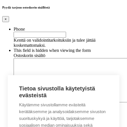
Pyydä tarjous ostoskorin sisällöstä
×
Phone
Kenttä on validointitarkoituksiin ja tulee jättää
koskemattomaksi.
This field is hidden when viewing the form
Ostoskorin sisältö
Tietoa sivustolla käytetyistä
evästeistä
Käytämme sivustollamme evästeitä
Nimi
*
Etunimi
kerätäksemme ja analysoidaksemme sivuston
Sukunimi
suorituskykyä ja käyttöä, tarjotaksemme
Yritys
sosiaalisen median ominaisuuksia sekä