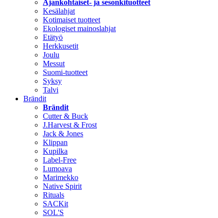
Ajankohtaiset- ja sesonkituotteet
Kesälahjat
Kotimaiset tuotteet
Ekologiset mainoslahjat
Etätyö
Herkkusetit
Joulu
Messut
Suomi-tuotteet
Syksy
Talvi
Brändit
Brändit
Cutter & Buck
J.Harvest & Frost
Jack & Jones
Klippan
Kupilka
Label-Free
Lumoava
Marimekko
Native Spirit
Rituals
SACKit
SOL'S