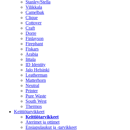
Stanley/Stella
Vilikkala
Camelbak
Clique
Cottover
Craft
Dorre
Finlayson
Firephant
Fiskars
Arabia
Iittala
ID Identity
Jalo Helsinki
Leatherman
Matterhorn
Neutral
Printer
Pure Waste
South West
Thermos
Keittiötarvikkeet
Keittiötarvikkeet
Aterimet ja ottimet
Ensiapulaukut ja -tarvikkeet