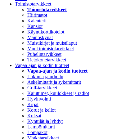
Toimistotarvikkeet
Toimistotarvikkeet
Hiirimatot
Kalenterit
Kansiot
Käyntikorttikotelot
Mainoskynät
Muistikirjat ja muistilaput
Muut toimistotarvikkeet
Puhelintarvikkeet
Tietokonetarvikkeet
Vapaa-ajan ja kodin tuotteet
Vapaa-ajan ja kodin tuotteet
Liikunta ja urheilu
Askelmittarit ja sykemittarit
Golf-tarvikkeet
Kaiuttimet, kuulokkeet ja radiot
Hyvinvointi
Kirjat
Korut ja kellot
Kuksat
Kynttilät ja lyhdyt
Lämpömittarit
Lompakot
Matkatarvikkeet