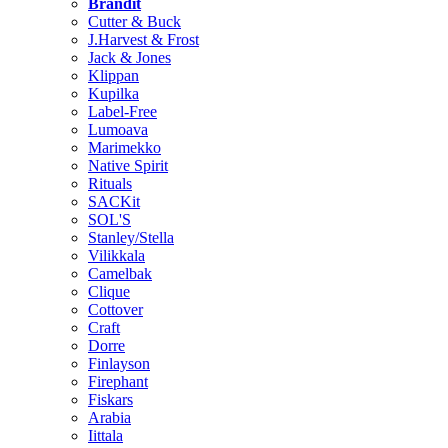
Brändit
Cutter & Buck
J.Harvest & Frost
Jack & Jones
Klippan
Kupilka
Label-Free
Lumoava
Marimekko
Native Spirit
Rituals
SACKit
SOL'S
Stanley/Stella
Vilikkala
Camelbak
Clique
Cottover
Craft
Dorre
Finlayson
Firephant
Fiskars
Arabia
Iittala