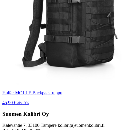
Halfar MOLLE Backpack reppu
45,90
€
alv. 0%
Suomen Kolibri Oy
Kalevantie 7, 33100 Tampere kolibri(a)suomenkolibri.fi