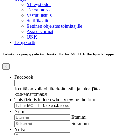
Yhteystiedot
Tietoa meistä
Vastuullisuus
Sertifikaatit
Eettinen ohjeistus toimittajille
Asiakastarinat
UKK
Lahjakortti
Lähetä tarjouspyyntö tuotteesta: Halfar MOLLE Backpack reppu
×
Facebook
Kenttä on validointitarkoituksiin ja tulee jättää
koskemattomaksi.
This field is hidden when viewing the form
Nimi
Etunimi
Sukunimi
Yritys