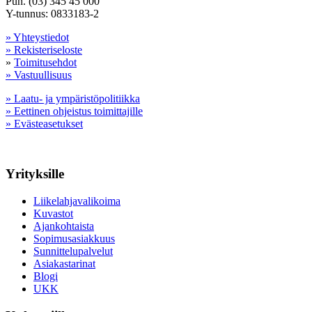
Puh. (03) 345 45 000
Y-tunnus: 0833183-2
» Yhteystiedot
» Rekisteriseloste
»
Toimitusehdot
» Vastuullisuus
» Laatu- ja ympäristöpolitiikka
» Eettinen ohjeistus toimittajille
» Evästeasetukset
Yrityksille
Liikelahjavalikoima
Kuvastot
Ajankohtaista
Sopimusasiakkuus
Sunnittelupalvelut
Asiakastarinat
Blogi
UKK