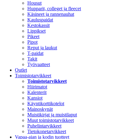
Housut
Hupparit, colleget ja fleecet
Käsineet ja rannenauhat
Kauluspaidat
Kestokassit
Lippikset
Pikeet
Pipot
Reput ja laukut
T-paidat
Takit
Työvaatteet
Outlet
Toimistotarvikkeet
Toimistotarvikkeet
Hiirimatot
Kalenterit
Kansiot
Käyntikorttikotelot
Mainoskynät
Muistikirjat ja muistilaput
Muut toimistotarvikkeet
Puhelintarvikkeet
Tietokonetarvikkeet
Vapaa-ajan ja kodin tuotteet