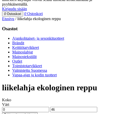
pyyhkäisemällä.
Kirjaudu sisään
0
Ostoskori
0
Ostoskori
Etusivu
/
liikelahja ekologinen reppu
Osastot
Ajankohtaiset- ja sesonkituotteet
Brändit
Keittiötarvikkeet
Mainoslahjat
Mainostekstiilit
Outlet
Toimistotarvikkeet
Valmistettu Suomessa
Vapaa-ajan ja kodin tuotteet
liikelahja ekologinen reppu
Koko
Väri