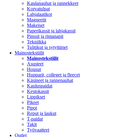
Kaulanauhat ja rannekkeet
Korvatulpat
Lahjalaatikot
Magneetit
Makeiset
Paperikassit ja lahjakassit
Pinssit ja rintanapit
Tekniikka
Tulitikut ja sytyttimet
Mainostekstiilit
Mainostekstiilit
Asusteet
Housut
Hupparit, colleget ja fleecet
Käsineet ja rannenauhat
Kauluspaidat
Kestokassit
Lippikset
Pikeet
Pipot
Reput ja laukut
T-paidat
Takit
Työvaatteet
Outlet