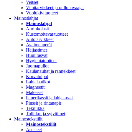
Veitset
Viinitarvikkeet ja pullonavaajat
Vuolukivituotteet
Mainoslahjat
Mainoslahjat
Aurinkolasit
Kustomoitavat tuotteet
Autotarvikkeet
Avaimenperät
Heijastimet
Huulirasvat
Hygieniatuotteet
Juomapullot
Kaulanauhat ja rannekkeet
Korvatulpat
Lahjalaatikot
Magneetit
Makeiset
Paperikassit ja lahjakassit
Pinssit ja rintanapit
Tekniikka
Tulitikut ja sytyttimet
Mainostekstiilit
Mainostekstiilit
Asusteet