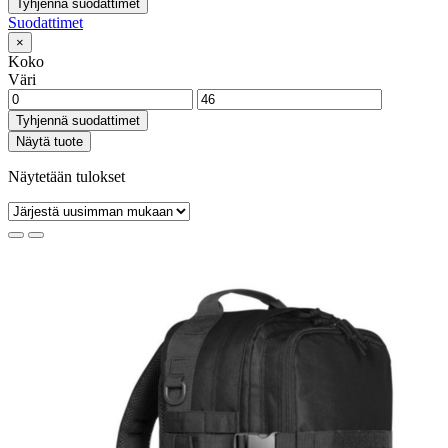
Tyhjennä suodattimet
Suodattimet
×
Koko
Väri
Tyhjennä suodattimet
Näytä tuote
Näytetään tulokset