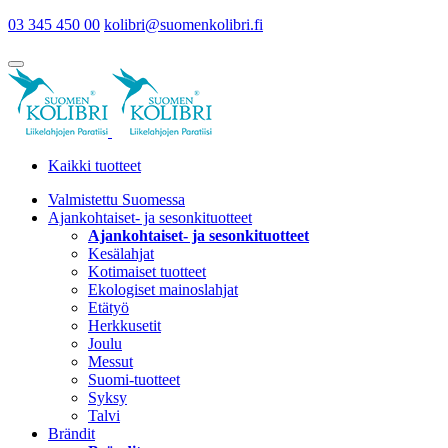
03 345 450 00
kolibri@suomenkolibri.fi
Kaikki tuotteet
Valmistettu Suomessa
Ajankohtaiset- ja sesonkituotteet
Ajankohtaiset- ja sesonkituotteet
Kesälahjat
Kotimaiset tuotteet
Ekologiset mainoslahjat
Etätyö
Herkkusetit
Joulu
Messut
Suomi-tuotteet
Syksy
Talvi
Brändit