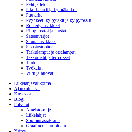
Pelit ja lelut
Piknik-korit ja kylmälaukut
Puutarha
Pyyhkeet, kylpytakit ja kylpytossut
Retkeilytarvikkeet
Riippumatot ja alustat
Sateenvarjot
Saunatarvikkeet
Sisustustuotteet
Taskulamput ja otsalamput
Taskumatit ja termokset
Taulut
Työkalut
Viltit ja huovat
Liikelahjavalikoima
Ajankohtaista
Kuvastot
Blogi
Palvelut
Aineisto-ohje
Liikelahjat
Sopimusasiakkuus
Graafinen suunnittelu
Yritys