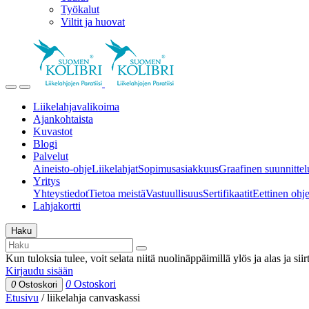
Työkalut
Viltit ja huovat
Liikelahjavalikoima
Ajankohtaista
Kuvastot
Blogi
Palvelut
Aineisto-ohje
Liikelahjat
Sopimusasiakkuus
Graafinen suunnittel
Yritys
Yhteystiedot
Tietoa meistä
Vastuullisuus
Sertifikaatit
Eettinen ohjei
Lahjakortti
Haku
Kun tuloksia tulee, voit selata niitä nuolinäppäimillä ylös ja alas ja si
Kirjaudu sisään
0
Ostoskori
0
Ostoskori
Etusivu
/
liikelahja canvaskassi