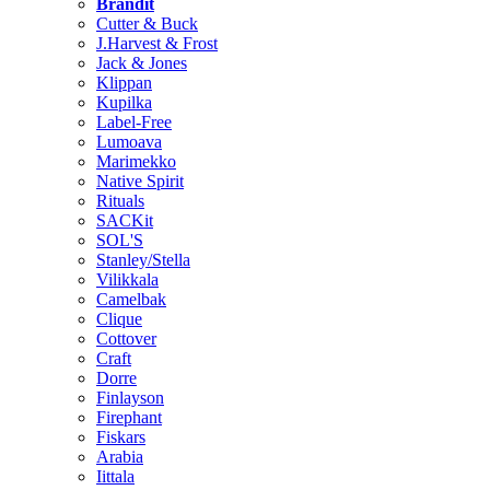
Brändit
Cutter & Buck
J.Harvest & Frost
Jack & Jones
Klippan
Kupilka
Label-Free
Lumoava
Marimekko
Native Spirit
Rituals
SACKit
SOL'S
Stanley/Stella
Vilikkala
Camelbak
Clique
Cottover
Craft
Dorre
Finlayson
Firephant
Fiskars
Arabia
Iittala