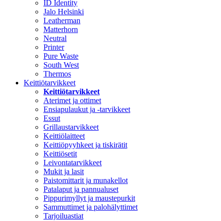
ID Identity
Jalo Helsinki
Leatherman
Matterhorn
Neutral
Printer
Pure Waste
South West
Thermos
Keittiötarvikkeet
Keittiötarvikkeet
Aterimet ja ottimet
Ensiapulaukut ja -tarvikkeet
Essut
Grillaustarvikkeet
Keittiölaitteet
Keittiöpyyhkeet ja tiskirätit
Keittiösetit
Leivontatarvikkeet
Mukit ja lasit
Paistomittarit ja munakellot
Patalaput ja pannualuset
Pippurimyllyt ja maustepurkit
Sammuttimet ja palohälyttimet
Tarjoiluastiat