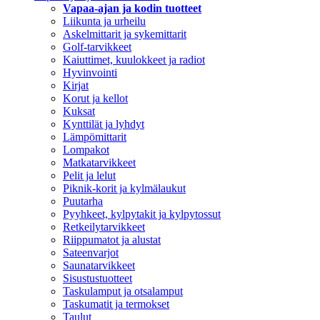
Vapaa-ajan ja kodin tuotteet
Liikunta ja urheilu
Askelmittarit ja sykemittarit
Golf-tarvikkeet
Kaiuttimet, kuulokkeet ja radiot
Hyvinvointi
Kirjat
Korut ja kellot
Kuksat
Kynttilät ja lyhdyt
Lämpömittarit
Lompakot
Matkatarvikkeet
Pelit ja lelut
Piknik-korit ja kylmälaukut
Puutarha
Pyyhkeet, kylpytakit ja kylpytossut
Retkeilytarvikkeet
Riippumatot ja alustat
Sateenvarjot
Saunatarvikkeet
Sisustustuotteet
Taskulamput ja otsalamput
Taskumatit ja termokset
Taulut