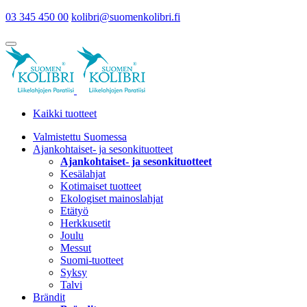
03 345 450 00
kolibri@suomenkolibri.fi
Kaikki tuotteet
Valmistettu Suomessa
Ajankohtaiset- ja sesonkituotteet
Ajankohtaiset- ja sesonkituotteet
Kesälahjat
Kotimaiset tuotteet
Ekologiset mainoslahjat
Etätyö
Herkkusetit
Joulu
Messut
Suomi-tuotteet
Syksy
Talvi
Brändit