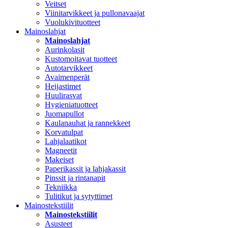
Veitset
Viinitarvikkeet ja pullonavaajat
Vuolukivituotteet
Mainoslahjat
Mainoslahjat
Aurinkolasit
Kustomoitavat tuotteet
Autotarvikkeet
Avaimenperät
Heijastimet
Huulirasvat
Hygieniatuotteet
Juomapullot
Kaulanauhat ja rannekkeet
Korvatulpat
Lahjalaatikot
Magneetit
Makeiset
Paperikassit ja lahjakassit
Pinssit ja rintanapit
Tekniikka
Tulitikut ja sytyttimet
Mainostekstiilit
Mainostekstiilit
Asusteet