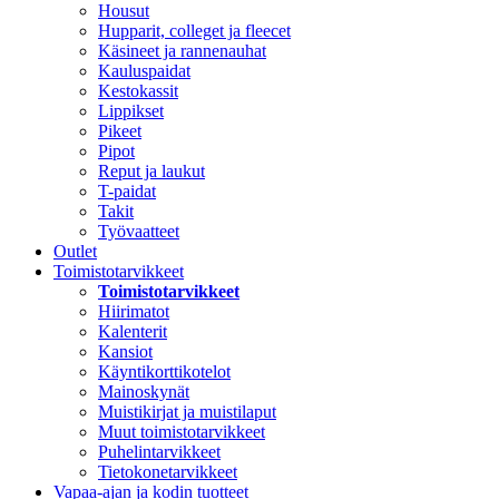
Housut
Hupparit, colleget ja fleecet
Käsineet ja rannenauhat
Kauluspaidat
Kestokassit
Lippikset
Pikeet
Pipot
Reput ja laukut
T-paidat
Takit
Työvaatteet
Outlet
Toimistotarvikkeet
Toimistotarvikkeet
Hiirimatot
Kalenterit
Kansiot
Käyntikorttikotelot
Mainoskynät
Muistikirjat ja muistilaput
Muut toimistotarvikkeet
Puhelintarvikkeet
Tietokonetarvikkeet
Vapaa-ajan ja kodin tuotteet