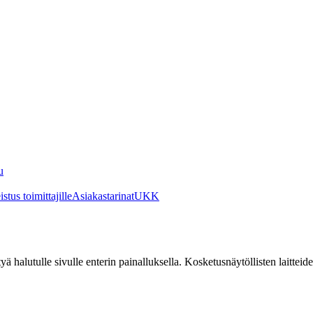
u
stus toimittajille
Asiakastarinat
UKK
irtyä halutulle sivulle enterin painalluksella. Kosketusnäytöllisten laittei