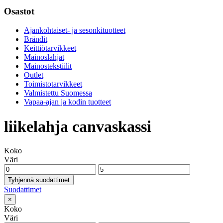
Osastot
Ajankohtaiset- ja sesonkituotteet
Brändit
Keittiötarvikkeet
Mainoslahjat
Mainostekstiilit
Outlet
Toimistotarvikkeet
Valmistettu Suomessa
Vapaa-ajan ja kodin tuotteet
liikelahja canvaskassi
Koko
Väri
Tyhjennä suodattimet
Suodattimet
×
Koko
Väri