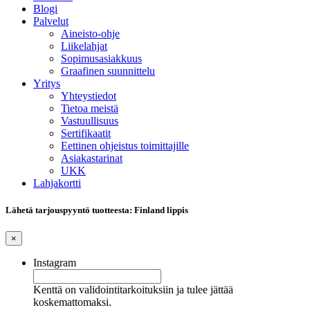
Blogi
Palvelut
Aineisto-ohje
Liikelahjat
Sopimusasiakkuus
Graafinen suunnittelu
Yritys
Yhteystiedot
Tietoa meistä
Vastuullisuus
Sertifikaatit
Eettinen ohjeistus toimittajille
Asiakastarinat
UKK
Lahjakortti
Lähetä tarjouspyyntö tuotteesta: Finland lippis
×
Instagram
Kenttä on validointitarkoituksiin ja tulee jättää
koskemattomaksi.