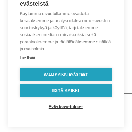
evästeistä
Käytämme sivustollamme evästeitä
Nimi
*
Etunimi
kerätäksemme ja analysoidaksemme sivuston
Sukunimi
suorituskykyä ja käyttöä, tarjotaksemme
Yritys
sosiaalisen median ominaisuuksia sekä
parantaaksemme ja räätälöidäksemme sisältöä
Sähköposti
*
ja mainoksia.
Puhelin
*
Lue lisää
Osoitetiedot
Lähiosoite
SALLI KAIKKI EVÄSTEET
Kaupunki
Postinumero
Viesti
ESTÄ KAIKKI
Evästeasetukset