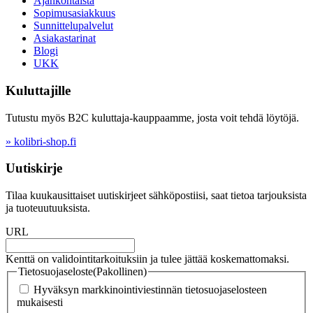
Ajankohtaista
Sopimusasiakkuus
Sunnittelupalvelut
Asiakastarinat
Blogi
UKK
Kuluttajille
Tutustu myös B2C kuluttaja-kauppaamme, josta voit tehdä löytöjä.
» kolibri-shop.fi
Uutiskirje
Tilaa kuukausittaiset uutiskirjeet sähköpostiisi, saat tietoa tarjouksista
ja tuoteuutuuksista.
URL
Kenttä on validointitarkoituksiin ja tulee jättää koskemattomaksi.
Tietosuojaseloste
(Pakollinen)
Hyväksyn markkinointiviestinnän tietosuojaselosteen
mukaisesti