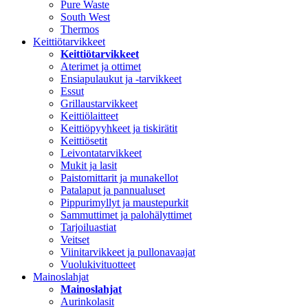
Pure Waste
South West
Thermos
Keittiötarvikkeet
Keittiötarvikkeet
Aterimet ja ottimet
Ensiapulaukut ja -tarvikkeet
Essut
Grillaustarvikkeet
Keittiölaitteet
Keittiöpyyhkeet ja tiskirätit
Keittiösetit
Leivontatarvikkeet
Mukit ja lasit
Paistomittarit ja munakellot
Patalaput ja pannualuset
Pippurimyllyt ja maustepurkit
Sammuttimet ja palohälyttimet
Tarjoiluastiat
Veitset
Viinitarvikkeet ja pullonavaajat
Vuolukivituotteet
Mainoslahjat
Mainoslahjat
Aurinkolasit