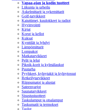
Vapaa-ajan ja kodin tuotteet
Liikunta ja urheilu
Askelmittarit ja sykemittarit
Golf-tarvikkeet
Kaiuttimet, kuulokkeet ja radiot
Hyvinvointi
Kirjat
Korut ja kellot
Kuksat
Kynttilät ja lyhdyt
Lämpömittarit
Lompakot
Matkatarvikkeet
Pelit ja lelut
Piknik-korit ja kylmälaukut
Puutarha
Pyyhkeet, kylpytakit ja kylpytossut
Retkeilytarvikkeet
Riippumatot ja alustat
Sateenvarjot
Saunatarvikkeet
Sisustustuotteet
Taskulamput ja otsalamput
Taskumatit ja termokset
Taulut