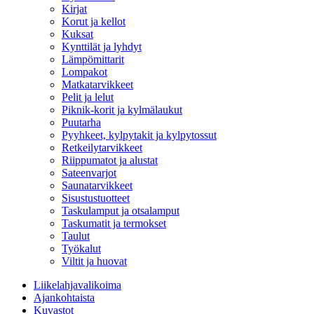
Kirjat
Korut ja kellot
Kuksat
Kynttilät ja lyhdyt
Lämpömittarit
Lompakot
Matkatarvikkeet
Pelit ja lelut
Piknik-korit ja kylmälaukut
Puutarha
Pyyhkeet, kylpytakit ja kylpytossut
Retkeilytarvikkeet
Riippumatot ja alustat
Sateenvarjot
Saunatarvikkeet
Sisustustuotteet
Taskulamput ja otsalamput
Taskumatit ja termokset
Taulut
Työkalut
Viltit ja huovat
Liikelahjavalikoima
Ajankohtaista
Kuvastot