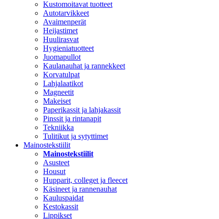
Kustomoitavat tuotteet
Autotarvikkeet
Avaimenperät
Heijastimet
Huulirasvat
Hygieniatuotteet
Juomapullot
Kaulanauhat ja rannekkeet
Korvatulpat
Lahjalaatikot
Magneetit
Makeiset
Paperikassit ja lahjakassit
Pinssit ja rintanapit
Tekniikka
Tulitikut ja sytyttimet
Mainostekstiilit
Mainostekstiilit
Asusteet
Housut
Hupparit, colleget ja fleecet
Käsineet ja rannenauhat
Kauluspaidat
Kestokassit
Lippikset