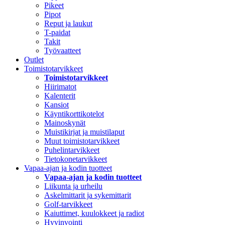
Pikeet
Pipot
Reput ja laukut
T-paidat
Takit
Työvaatteet
Outlet
Toimistotarvikkeet
Toimistotarvikkeet
Hiirimatot
Kalenterit
Kansiot
Käyntikorttikotelot
Mainoskynät
Muistikirjat ja muistilaput
Muut toimistotarvikkeet
Puhelintarvikkeet
Tietokonetarvikkeet
Vapaa-ajan ja kodin tuotteet
Vapaa-ajan ja kodin tuotteet
Liikunta ja urheilu
Askelmittarit ja sykemittarit
Golf-tarvikkeet
Kaiuttimet, kuulokkeet ja radiot
Hyvinvointi