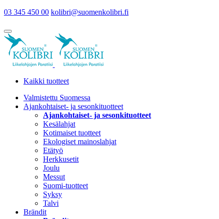
03 345 450 00
kolibri@suomenkolibri.fi
Kaikki tuotteet
Valmistettu Suomessa
Ajankohtaiset- ja sesonkituotteet
Ajankohtaiset- ja sesonkituotteet
Kesälahjat
Kotimaiset tuotteet
Ekologiset mainoslahjat
Etätyö
Herkkusetit
Joulu
Messut
Suomi-tuotteet
Syksy
Talvi
Brändit