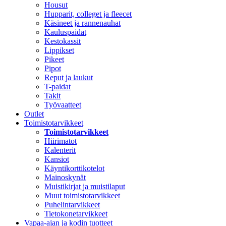
Housut
Hupparit, colleget ja fleecet
Käsineet ja rannenauhat
Kauluspaidat
Kestokassit
Lippikset
Pikeet
Pipot
Reput ja laukut
T-paidat
Takit
Työvaatteet
Outlet
Toimistotarvikkeet
Toimistotarvikkeet
Hiirimatot
Kalenterit
Kansiot
Käyntikorttikotelot
Mainoskynät
Muistikirjat ja muistilaput
Muut toimistotarvikkeet
Puhelintarvikkeet
Tietokonetarvikkeet
Vapaa-ajan ja kodin tuotteet