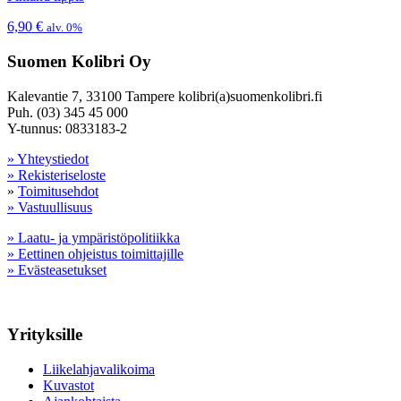
6,90
€
alv. 0%
Suomen Kolibri Oy
Kalevantie 7, 33100 Tampere kolibri(a)suomenkolibri.fi
Puh. (03) 345 45 000
Y-tunnus: 0833183-2
» Yhteystiedot
» Rekisteriseloste
»
Toimitusehdot
» Vastuullisuus
» Laatu- ja ympäristöpolitiikka
» Eettinen ohjeistus toimittajille
» Evästeasetukset
Yrityksille
Liikelahjavalikoima
Kuvastot