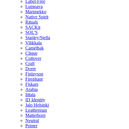
Label-Free
Lumoava
Marimekko
Native Spirit
Rituals
SACKit
SOL'S
Stanley/Stella
Vilikkala
Camelbak
Clique
Cottover
Craft
Dorre
Finlayson
Firephant
Fiskars
Arabia
Iittala
ID Identity
Jalo Helsinki
Leatherman
Matterhorn
Neutral
Printer