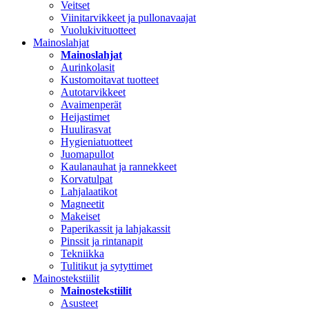
Veitset
Viinitarvikkeet ja pullonavaajat
Vuolukivituotteet
Mainoslahjat
Mainoslahjat
Aurinkolasit
Kustomoitavat tuotteet
Autotarvikkeet
Avaimenperät
Heijastimet
Huulirasvat
Hygieniatuotteet
Juomapullot
Kaulanauhat ja rannekkeet
Korvatulpat
Lahjalaatikot
Magneetit
Makeiset
Paperikassit ja lahjakassit
Pinssit ja rintanapit
Tekniikka
Tulitikut ja sytyttimet
Mainostekstiilit
Mainostekstiilit
Asusteet