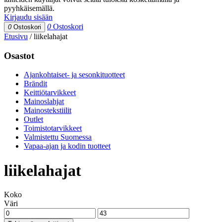
pyyhkäisemällä.
Kirjaudu sisään
0
Ostoskori
0
Ostoskori
Etusivu
/
liikelahajat
Osastot
Ajankohtaiset- ja sesonkituotteet
Brändit
Keittiötarvikkeet
Mainoslahjat
Mainostekstiilit
Outlet
Toimistotarvikkeet
Valmistettu Suomessa
Vapaa-ajan ja kodin tuotteet
liikelahajat
Koko
Väri