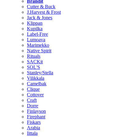
Brändit
Cutter & Buck
J.Harvest & Frost
Jack & Jones
Klippan
Kupilka
Label-Free
Lumoava
Marimekko
Native Spirit
Rituals
SACKit
SOL'S
Stanley/Stella
Vilikkala
Camelbak
Clique
Cottover
Craft
Dorre
Finlayson
Firephant
Fiskars
Arabia
Iittala