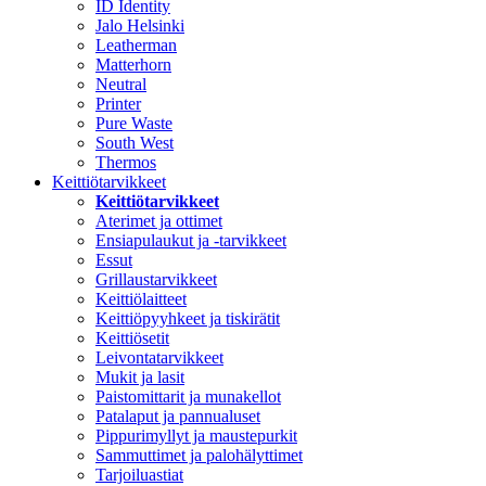
ID Identity
Jalo Helsinki
Leatherman
Matterhorn
Neutral
Printer
Pure Waste
South West
Thermos
Keittiötarvikkeet
Keittiötarvikkeet
Aterimet ja ottimet
Ensiapulaukut ja -tarvikkeet
Essut
Grillaustarvikkeet
Keittiölaitteet
Keittiöpyyhkeet ja tiskirätit
Keittiösetit
Leivontatarvikkeet
Mukit ja lasit
Paistomittarit ja munakellot
Patalaput ja pannualuset
Pippurimyllyt ja maustepurkit
Sammuttimet ja palohälyttimet
Tarjoiluastiat