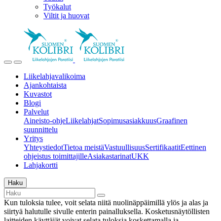
Työkalut
Viltit ja huovat
Liikelahjavalikoima
Ajankohtaista
Kuvastot
Blogi
Palvelut
Aineisto-ohje
Liikelahjat
Sopimusasiakkuus
Graafinen
suunnittelu
Yritys
Yhteystiedot
Tietoa meistä
Vastuullisuus
Sertifikaatit
Eettinen
ohjeistus toimittajille
Asiakastarinat
UKK
Lahjakortti
Haku
Kun tuloksia tulee, voit selata niitä nuolinäppäimillä ylös ja alas ja
siirtyä halutulle sivulle enterin painalluksella. Kosketusnäytöllisten
laitteiden käyttäjät voivat selata tuloksia koskettamalla ja