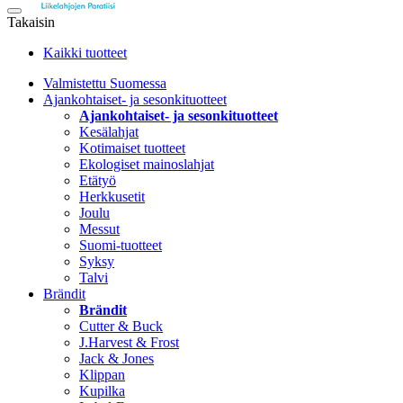
Takaisin
Kaikki tuotteet
Valmistettu Suomessa
Ajankohtaiset- ja sesonkituotteet
Ajankohtaiset- ja sesonkituotteet
Kesälahjat
Kotimaiset tuotteet
Ekologiset mainoslahjat
Etätyö
Herkkusetit
Joulu
Messut
Suomi-tuotteet
Syksy
Talvi
Brändit
Brändit
Cutter & Buck
J.Harvest & Frost
Jack & Jones
Klippan
Kupilka