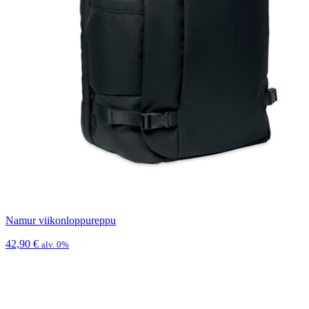
Namur viikonloppureppu
42,90
€
alv. 0%