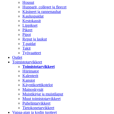
Housut
Hupparit, colleget ja fleecet
Käsineet ja rannenauhat
Kauluspaidat
Kestokassit
Lippikset
Pikeet
Pipot
Reput ja laukut
T-paidat
Takit
Työvaatteet
Outlet
Toimistotarvikkeet
Toimistotarvikkeet
Hiirimatot
Kalenterit
Kansiot
Käyntikorttikotelot
Mainoskynät
Muistikirjat ja muistilaput
Muut toimistotarvikkeet
Puhelintarvikkeet
Tietokonetarvikkeet
Vapaa-ajan ja kodin tuotteet