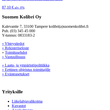
87,10
€
alv. 0%
Suomen Kolibri Oy
Kalevantie 7, 33100 Tampere kolibri(a)suomenkolibri.fi
Puh. (03) 345 45 000
Y-tunnus: 0833183-2
» Yhteystiedot
» Rekisteriseloste
»
Toimitusehdot
» Vastuullisuus
» Laatu- ja ympäristöpolitiikka
» Eettinen ohjeistus toimittajille
» Evästeasetukset
Yrityksille
Liikelahjavalikoima
Kuvastot