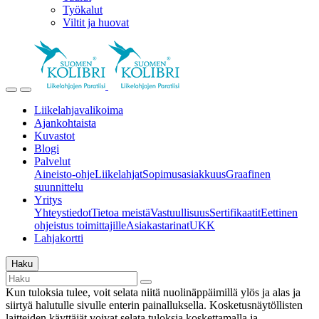
Työkalut
Viltit ja huovat
Liikelahjavalikoima
Ajankohtaista
Kuvastot
Blogi
Palvelut
Aineisto-ohje
Liikelahjat
Sopimusasiakkuus
Graafinen
suunnittelu
Yritys
Yhteystiedot
Tietoa meistä
Vastuullisuus
Sertifikaatit
Eettinen
ohjeistus toimittajille
Asiakastarinat
UKK
Lahjakortti
Haku
Kun tuloksia tulee, voit selata niitä nuolinäppäimillä ylös ja alas ja
siirtyä halutulle sivulle enterin painalluksella. Kosketusnäytöllisten
laitteiden käyttäjät voivat selata tuloksia koskettamalla ja