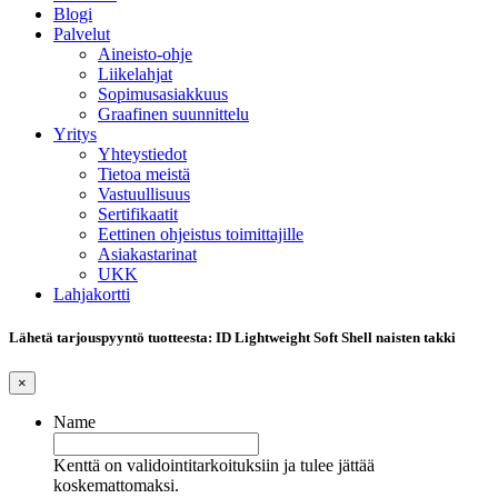
Blogi
Palvelut
Aineisto-ohje
Liikelahjat
Sopimusasiakkuus
Graafinen suunnittelu
Yritys
Yhteystiedot
Tietoa meistä
Vastuullisuus
Sertifikaatit
Eettinen ohjeistus toimittajille
Asiakastarinat
UKK
Lahjakortti
Lähetä tarjouspyyntö tuotteesta: ID Lightweight Soft Shell naisten takki
×
Name
Kenttä on validointitarkoituksiin ja tulee jättää
koskemattomaksi.