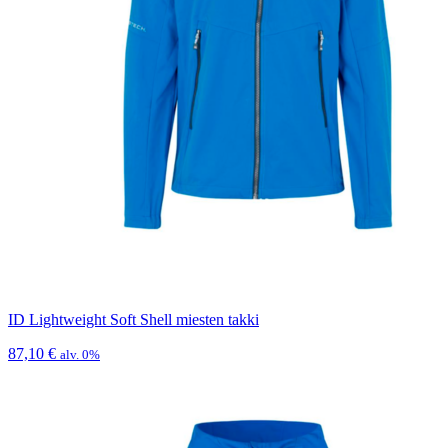
ID Lightweight Soft Shell miesten takki
87,10
€
alv. 0%