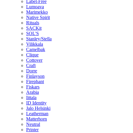
Label-Free
Lumoava
Marimekko
Native Spirit
Rituals
SACKit
SOL'S
Stanley/Stella
Vilikkala
Camelbak
Clique
Cottover
Craft
Dorre
Finlayson
Firephant
Fiskars
Arabia
Iittala
ID Identity
Jalo Helsinki
Leatherman
Matterhorn
Neutral
Printer