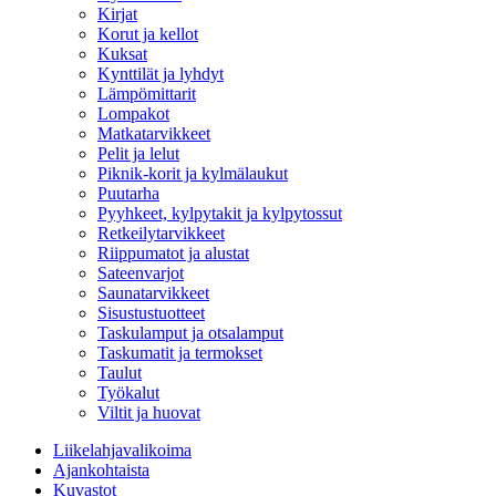
Kirjat
Korut ja kellot
Kuksat
Kynttilät ja lyhdyt
Lämpömittarit
Lompakot
Matkatarvikkeet
Pelit ja lelut
Piknik-korit ja kylmälaukut
Puutarha
Pyyhkeet, kylpytakit ja kylpytossut
Retkeilytarvikkeet
Riippumatot ja alustat
Sateenvarjot
Saunatarvikkeet
Sisustustuotteet
Taskulamput ja otsalamput
Taskumatit ja termokset
Taulut
Työkalut
Viltit ja huovat
Liikelahjavalikoima
Ajankohtaista
Kuvastot