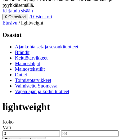
pyyhkäisemällä.
Kirjaudu sisään
0
Ostoskori
0
Ostoskori
Etusivu
/
lightweight
Osastot
Ajankohtaiset- ja sesonkituotteet
Brändit
Keittiötarvikkeet
Mainoslahjat
Mainostekstiilit
Outlet
Toimistotarvikkeet
Valmistettu Suomessa
Vapaa-ajan ja kodin tuotteet
lightweight
Koko
Väri