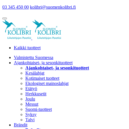
03 345 450 00
kolibri@suomenkolibri.fi
Kaikki tuotteet
Valmistettu Suomessa
Ajankohtaiset- ja sesonkituotteet
Ajankohtaiset- ja sesonkituotteet
Kesälahjat
Kotimaiset tuotteet
Ekologiset mainoslahjat
Etätyö
Herkkusetit
Joulu
Messut
Suomi-tuotteet
Syksy
Talvi
Brändit