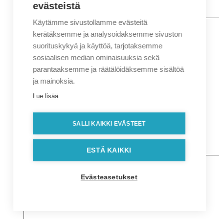
evästeistä
Käytämme sivustollamme evästeitä
Nimi
*
Etunimi
kerätäksemme ja analysoidaksemme sivuston
Sukunimi
suorituskykyä ja käyttöä, tarjotaksemme
Yritys
sosiaalisen median ominaisuuksia sekä
parantaaksemme ja räätälöidäksemme sisältöä
Sähköposti
*
ja mainoksia.
Puhelin
*
Lue lisää
Osoitetiedot
Lähiosoite
SALLI KAIKKI EVÄSTEET
Kaupunki
Postinumero
Viesti
ESTÄ KAIKKI
Evästeasetukset