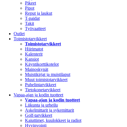
Pikeet
Pipot
Reput ja laukut
T-paidat
Takit
Työvaatteet
Outlet
Toimistotarvikkeet
Toimistotarvikkeet
Hiirimatot
Kalenterit
Kansiot
Käyntikorttikotelot
Mainoskynät
Muistikirjat ja muistilaput
Muut toimistotarvikkeet
Puhelintarvikkeet
Tietokonetarvikkeet
Vapaa-ajan ja kodin tuotteet
Vapaa-ajan ja kodin tuotteet
Liikunta ja urheilu
Askelmittarit ja sykemittarit
Golf-tarvikkeet
Kaiuttimet, kuulokkeet ja radiot
Hyvinvointi