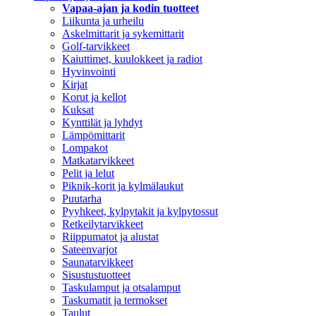
Vapaa-ajan ja kodin tuotteet
Liikunta ja urheilu
Askelmittarit ja sykemittarit
Golf-tarvikkeet
Kaiuttimet, kuulokkeet ja radiot
Hyvinvointi
Kirjat
Korut ja kellot
Kuksat
Kynttilät ja lyhdyt
Lämpömittarit
Lompakot
Matkatarvikkeet
Pelit ja lelut
Piknik-korit ja kylmälaukut
Puutarha
Pyyhkeet, kylpytakit ja kylpytossut
Retkeilytarvikkeet
Riippumatot ja alustat
Sateenvarjot
Saunatarvikkeet
Sisustustuotteet
Taskulamput ja otsalamput
Taskumatit ja termokset
Taulut