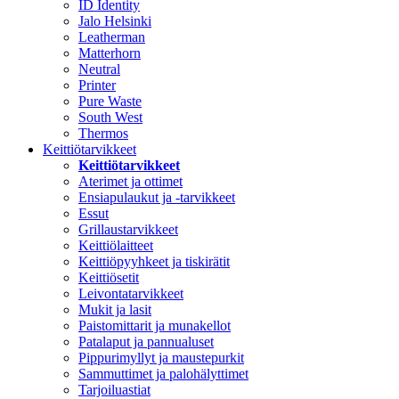
ID Identity
Jalo Helsinki
Leatherman
Matterhorn
Neutral
Printer
Pure Waste
South West
Thermos
Keittiötarvikkeet
Keittiötarvikkeet
Aterimet ja ottimet
Ensiapulaukut ja -tarvikkeet
Essut
Grillaustarvikkeet
Keittiölaitteet
Keittiöpyyhkeet ja tiskirätit
Keittiösetit
Leivontatarvikkeet
Mukit ja lasit
Paistomittarit ja munakellot
Patalaput ja pannualuset
Pippurimyllyt ja maustepurkit
Sammuttimet ja palohälyttimet
Tarjoiluastiat