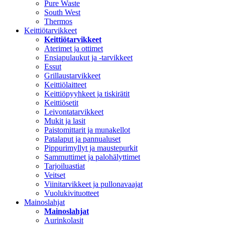
Pure Waste
South West
Thermos
Keittiötarvikkeet
Keittiötarvikkeet
Aterimet ja ottimet
Ensiapulaukut ja -tarvikkeet
Essut
Grillaustarvikkeet
Keittiölaitteet
Keittiöpyyhkeet ja tiskirätit
Keittiösetit
Leivontatarvikkeet
Mukit ja lasit
Paistomittarit ja munakellot
Patalaput ja pannualuset
Pippurimyllyt ja maustepurkit
Sammuttimet ja palohälyttimet
Tarjoiluastiat
Veitset
Viinitarvikkeet ja pullonavaajat
Vuolukivituotteet
Mainoslahjat
Mainoslahjat
Aurinkolasit