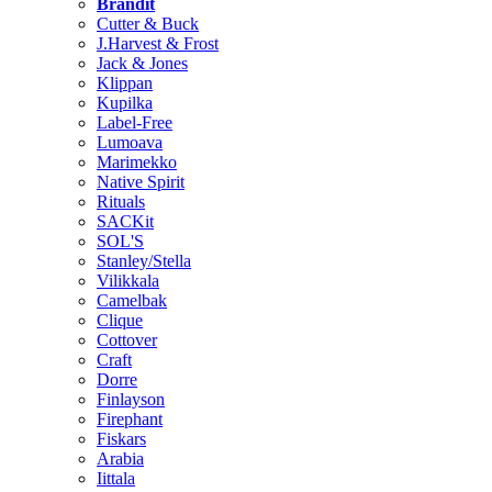
Brändit
Cutter & Buck
J.Harvest & Frost
Jack & Jones
Klippan
Kupilka
Label-Free
Lumoava
Marimekko
Native Spirit
Rituals
SACKit
SOL'S
Stanley/Stella
Vilikkala
Camelbak
Clique
Cottover
Craft
Dorre
Finlayson
Firephant
Fiskars
Arabia
Iittala