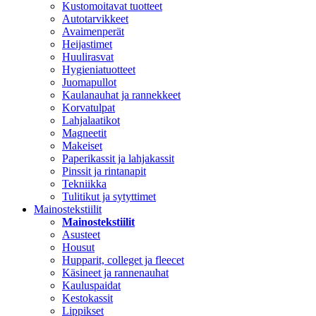
Kustomoitavat tuotteet
Autotarvikkeet
Avaimenperät
Heijastimet
Huulirasvat
Hygieniatuotteet
Juomapullot
Kaulanauhat ja rannekkeet
Korvatulpat
Lahjalaatikot
Magneetit
Makeiset
Paperikassit ja lahjakassit
Pinssit ja rintanapit
Tekniikka
Tulitikut ja sytyttimet
Mainostekstiilit
Mainostekstiilit
Asusteet
Housut
Hupparit, colleget ja fleecet
Käsineet ja rannenauhat
Kauluspaidat
Kestokassit
Lippikset