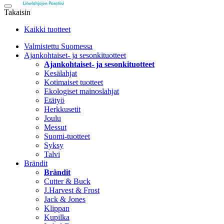
Takaisin
Kaikki tuotteet
Valmistettu Suomessa
Ajankohtaiset- ja sesonkituotteet
Ajankohtaiset- ja sesonkituotteet
Kesälahjat
Kotimaiset tuotteet
Ekologiset mainoslahjat
Etätyö
Herkkusetit
Joulu
Messut
Suomi-tuotteet
Syksy
Talvi
Brändit
Brändit
Cutter & Buck
J.Harvest & Frost
Jack & Jones
Klippan
Kupilka