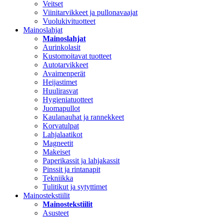
Veitset
Viinitarvikkeet ja pullonavaajat
Vuolukivituotteet
Mainoslahjat
Mainoslahjat
Aurinkolasit
Kustomoitavat tuotteet
Autotarvikkeet
Avaimenperät
Heijastimet
Huulirasvat
Hygieniatuotteet
Juomapullot
Kaulanauhat ja rannekkeet
Korvatulpat
Lahjalaatikot
Magneetit
Makeiset
Paperikassit ja lahjakassit
Pinssit ja rintanapit
Tekniikka
Tulitikut ja sytyttimet
Mainostekstiilit
Mainostekstiilit
Asusteet