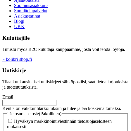
Ajankohtaista
Sopimusasiakkuus
Sunnittelupalvelut
Asiakastarinat
Blogi
UKK
Kuluttajille
Tutustu myös B2C kuluttaja-kauppaamme, josta voit tehdä löytöjä.
» kolibri-shop.fi
Uutiskirje
Tilaa kuukausittaiset uutiskirjeet sähköpostiisi, saat tietoa tarjouksista
ja tuoteuutuuksista.
Email
Kenttä on validointitarkoituksiin ja tulee jättää koskemattomaksi.
Tietosuojaseloste
(Pakollinen)
Hyväksyn markkinointiviestinnän tietosuojaselosteen
mukaisesti