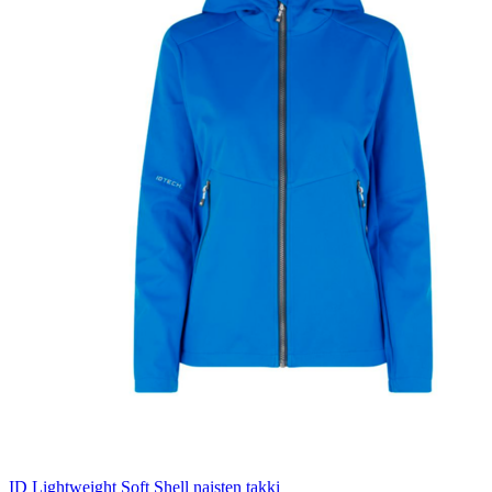
ID Lightweight Soft Shell naisten takki