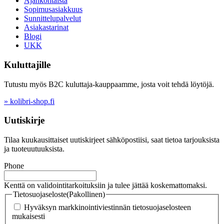
Ajankohtaista
Sopimusasiakkuus
Sunnittelupalvelut
Asiakastarinat
Blogi
UKK
Kuluttajille
Tutustu myös B2C kuluttaja-kauppaamme, josta voit tehdä löytöjä.
» kolibri-shop.fi
Uutiskirje
Tilaa kuukausittaiset uutiskirjeet sähköpostiisi, saat tietoa tarjouksista
ja tuoteuutuuksista.
Phone
Kenttä on validointitarkoituksiin ja tulee jättää koskemattomaksi.
Tietosuojaseloste
(Pakollinen)
Hyväksyn markkinointiviestinnän tietosuojaselosteen
mukaisesti