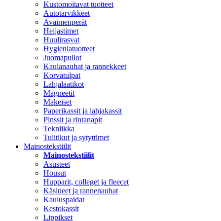
Kustomoitavat tuotteet
Autotarvikkeet
Avaimenperät
Heijastimet
Huulirasvat
Hygieniatuotteet
Juomapullot
Kaulanauhat ja rannekkeet
Korvatulpat
Lahjalaatikot
Magneetit
Makeiset
Paperikassit ja lahjakassit
Pinssit ja rintanapit
Tekniikka
Tulitikut ja sytyttimet
Mainostekstiilit
Mainostekstiilit
Asusteet
Housut
Hupparit, colleget ja fleecet
Käsineet ja rannenauhat
Kauluspaidat
Kestokassit
Lippikset