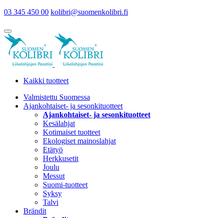
03 345 450 00
kolibri@suomenkolibri.fi
Kaikki tuotteet
Valmistettu Suomessa
Ajankohtaiset- ja sesonkituotteet
Ajankohtaiset- ja sesonkituotteet
Kesälahjat
Kotimaiset tuotteet
Ekologiset mainoslahjat
Etätyö
Herkkusetit
Joulu
Messut
Suomi-tuotteet
Syksy
Talvi
Brändit