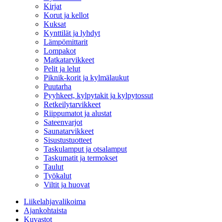
Kirjat
Korut ja kellot
Kuksat
Kynttilät ja lyhdyt
Lämpömittarit
Lompakot
Matkatarvikkeet
Pelit ja lelut
Piknik-korit ja kylmälaukut
Puutarha
Pyyhkeet, kylpytakit ja kylpytossut
Retkeilytarvikkeet
Riippumatot ja alustat
Sateenvarjot
Saunatarvikkeet
Sisustustuotteet
Taskulamput ja otsalamput
Taskumatit ja termokset
Taulut
Työkalut
Viltit ja huovat
Liikelahjavalikoima
Ajankohtaista
Kuvastot