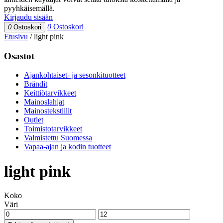
pyyhkäisemällä.
Kirjaudu sisään
0
Ostoskori
0
Ostoskori
Etusivu
/
light pink
Osastot
Ajankohtaiset- ja sesonkituotteet
Brändit
Keittiötarvikkeet
Mainoslahjat
Mainostekstiilit
Outlet
Toimistotarvikkeet
Valmistettu Suomessa
Vapaa-ajan ja kodin tuotteet
light pink
Koko
Väri