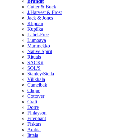
Brändit
Cutter & Buck
J.Harvest & Frost
Jack & Jones
Klippan
Kupilka
Label-Free
Lumoava
Marimekko
Native Spirit
Rituals
SACKit
SOL'S
Stanley/Stella
Vilikkala
Camelbak
Clique
Cottover
Craft
Dorre
Finlayson
Firephant
Fiskars
Arabia
Iittala