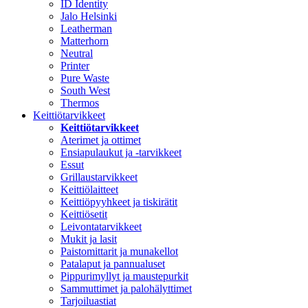
ID Identity
Jalo Helsinki
Leatherman
Matterhorn
Neutral
Printer
Pure Waste
South West
Thermos
Keittiötarvikkeet
Keittiötarvikkeet
Aterimet ja ottimet
Ensiapulaukut ja -tarvikkeet
Essut
Grillaustarvikkeet
Keittiölaitteet
Keittiöpyyhkeet ja tiskirätit
Keittiösetit
Leivontatarvikkeet
Mukit ja lasit
Paistomittarit ja munakellot
Patalaput ja pannualuset
Pippurimyllyt ja maustepurkit
Sammuttimet ja palohälyttimet
Tarjoiluastiat