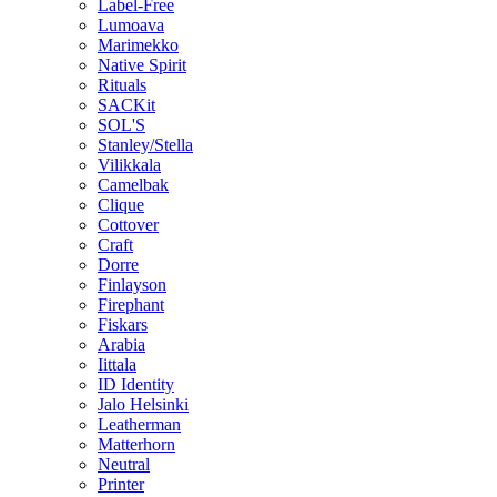
Label-Free
Lumoava
Marimekko
Native Spirit
Rituals
SACKit
SOL'S
Stanley/Stella
Vilikkala
Camelbak
Clique
Cottover
Craft
Dorre
Finlayson
Firephant
Fiskars
Arabia
Iittala
ID Identity
Jalo Helsinki
Leatherman
Matterhorn
Neutral
Printer