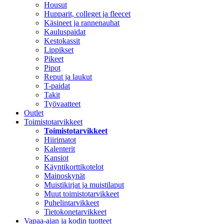
Housut
Hupparit, colleget ja fleecet
Käsineet ja rannenauhat
Kauluspaidat
Kestokassit
Lippikset
Pikeet
Pipot
Reput ja laukut
T-paidat
Takit
Työvaatteet
Outlet
Toimistotarvikkeet
Toimistotarvikkeet
Hiirimatot
Kalenterit
Kansiot
Käyntikorttikotelot
Mainoskynät
Muistikirjat ja muistilaput
Muut toimistotarvikkeet
Puhelintarvikkeet
Tietokonetarvikkeet
Vapaa-ajan ja kodin tuotteet