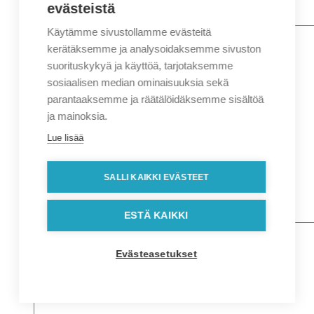
evästeistä
Käytämme sivustollamme evästeitä
Nimi
*
Etunimi
kerätäksemme ja analysoidaksemme sivuston
Sukunimi
suorituskykyä ja käyttöä, tarjotaksemme
Yritys
sosiaalisen median ominaisuuksia sekä
parantaaksemme ja räätälöidäksemme sisältöä
Sähköposti
*
ja mainoksia.
Puhelin
*
Lue lisää
Osoitetiedot
Lähiosoite
SALLI KAIKKI EVÄSTEET
Kaupunki
Postinumero
Viesti
ESTÄ KAIKKI
Evästeasetukset