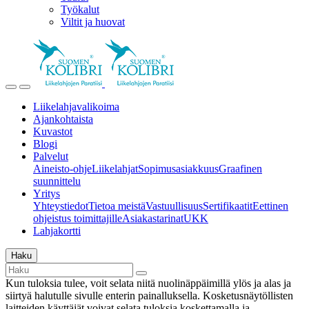
Työkalut
Viltit ja huovat
Liikelahjavalikoima
Ajankohtaista
Kuvastot
Blogi
Palvelut
Aineisto-ohje
Liikelahjat
Sopimusasiakkuus
Graafinen
suunnittelu
Yritys
Yhteystiedot
Tietoa meistä
Vastuullisuus
Sertifikaatit
Eettinen
ohjeistus toimittajille
Asiakastarinat
UKK
Lahjakortti
Haku
Kun tuloksia tulee, voit selata niitä nuolinäppäimillä ylös ja alas ja
siirtyä halutulle sivulle enterin painalluksella. Kosketusnäytöllisten
laitteiden käyttäjät voivat selata tuloksia koskettamalla ja