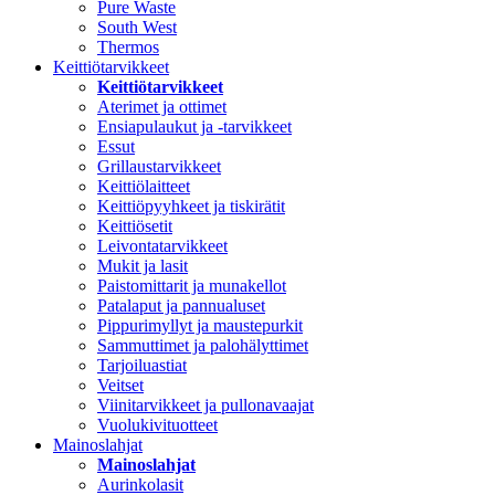
Pure Waste
South West
Thermos
Keittiötarvikkeet
Keittiötarvikkeet
Aterimet ja ottimet
Ensiapulaukut ja -tarvikkeet
Essut
Grillaustarvikkeet
Keittiölaitteet
Keittiöpyyhkeet ja tiskirätit
Keittiösetit
Leivontatarvikkeet
Mukit ja lasit
Paistomittarit ja munakellot
Patalaput ja pannualuset
Pippurimyllyt ja maustepurkit
Sammuttimet ja palohälyttimet
Tarjoiluastiat
Veitset
Viinitarvikkeet ja pullonavaajat
Vuolukivituotteet
Mainoslahjat
Mainoslahjat
Aurinkolasit