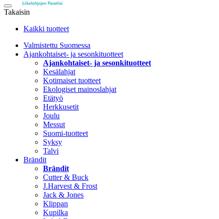
Takaisin
Kaikki tuotteet
Valmistettu Suomessa
Ajankohtaiset- ja sesonkituotteet
Ajankohtaiset- ja sesonkituotteet
Kesälahjat
Kotimaiset tuotteet
Ekologiset mainoslahjat
Etätyö
Herkkusetit
Joulu
Messut
Suomi-tuotteet
Syksy
Talvi
Brändit
Brändit
Cutter & Buck
J.Harvest & Frost
Jack & Jones
Klippan
Kupilka