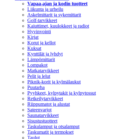
Vapaa-ajan ja kodin tuotteet
Liikunta ja urheilu
Askelmittarit ja sykemittarit
Golf-tarvikkeet
Kaiuttimet, kuulokkeet ja radiot
Hyvinvointi
Kirjat
Korut ja kellot
Kuksat
Kynttilät ja lyhdyt
Lämpömittarit
Lompakot
Matkatarvikkeet
Pelit ja lelut
Piknik-korit ja kylmälaukut
Puutarha
Pyyhkeet, kylpytakit ja kylpytossut
Retkeilytarvikkeet
Riippumatot ja alustat
Sateenvarjot
Saunatarvikkeet
Sisustustuotteet
Taskulamput ja otsalamput
Taskumatit ja termokset
Taulut