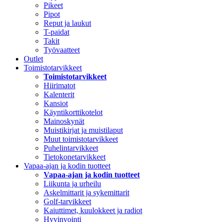
Pikeet
Pipot
Reput ja laukut
T-paidat
Takit
Työvaatteet
Outlet
Toimistotarvikkeet
Toimistotarvikkeet
Hiirimatot
Kalenterit
Kansiot
Käyntikorttikotelot
Mainoskynät
Muistikirjat ja muistilaput
Muut toimistotarvikkeet
Puhelintarvikkeet
Tietokonetarvikkeet
Vapaa-ajan ja kodin tuotteet
Vapaa-ajan ja kodin tuotteet
Liikunta ja urheilu
Askelmittarit ja sykemittarit
Golf-tarvikkeet
Kaiuttimet, kuulokkeet ja radiot
Hyvinvointi