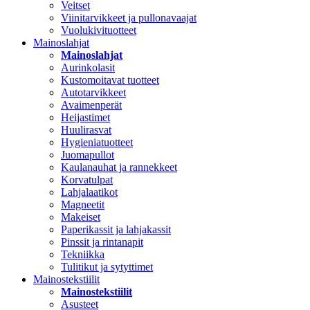
Veitset
Viinitarvikkeet ja pullonavaajat
Vuolukivituotteet
Mainoslahjat
Mainoslahjat
Aurinkolasit
Kustomoitavat tuotteet
Autotarvikkeet
Avaimenperät
Heijastimet
Huulirasvat
Hygieniatuotteet
Juomapullot
Kaulanauhat ja rannekkeet
Korvatulpat
Lahjalaatikot
Magneetit
Makeiset
Paperikassit ja lahjakassit
Pinssit ja rintanapit
Tekniikka
Tulitikut ja sytyttimet
Mainostekstiilit
Mainostekstiilit
Asusteet