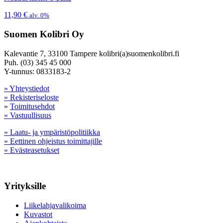
11,90
€
alv. 0%
Suomen Kolibri Oy
Kalevantie 7, 33100 Tampere kolibri(a)suomenkolibri.fi
Puh. (03) 345 45 000
Y-tunnus: 0833183-2
» Yhteystiedot
» Rekisteriseloste
»
Toimitusehdot
» Vastuullisuus
» Laatu- ja ympäristöpolitiikka
» Eettinen ohjeistus toimittajille
» Evästeasetukset
Yrityksille
Liikelahjavalikoima
Kuvastot