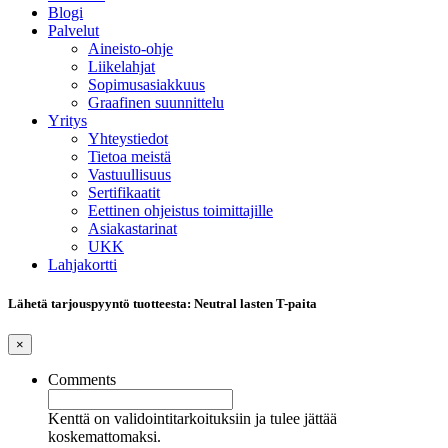
Blogi
Palvelut
Aineisto-ohje
Liikelahjat
Sopimusasiakkuus
Graafinen suunnittelu
Yritys
Yhteystiedot
Tietoa meistä
Vastuullisuus
Sertifikaatit
Eettinen ohjeistus toimittajille
Asiakastarinat
UKK
Lahjakortti
Lähetä tarjouspyyntö tuotteesta: Neutral lasten T-paita
×
Comments
Kenttä on validointitarkoituksiin ja tulee jättää
koskemattomaksi.