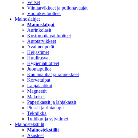
Veitset
Viinitarvikkeet ja pullonavaajat
Vuolukivituotteet
Mainoslahjat
Mainoslahjat
Aurinkolasit
Kustomoitavat tuotteet
Autotarvikkeet
Avaimenperät
Heijastimet
Huulirasvat
Hygieniatuotteet
Juomapullot
Kaulanauhat ja rannekkeet
Korvatulpat
Lahjalaatikot
Magneetit
Makeiset
Paperikassit ja lahjakassit
Pinssit ja rintanapit
Tekniikka
Tulitikut ja sytyttimet
Mainostekstiilit
Mainostekstiilit
Asusteet