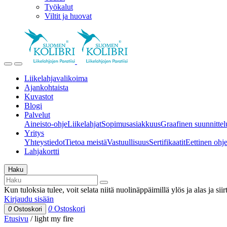
Työkalut
Viltit ja huovat
Liikelahjavalikoima
Ajankohtaista
Kuvastot
Blogi
Palvelut
Aineisto-ohje
Liikelahjat
Sopimusasiakkuus
Graafinen suunnittel
Yritys
Yhteystiedot
Tietoa meistä
Vastuullisuus
Sertifikaatit
Eettinen ohjei
Lahjakortti
Haku
Kun tuloksia tulee, voit selata niitä nuolinäppäimillä ylös ja alas ja si
Kirjaudu sisään
0
Ostoskori
0
Ostoskori
Etusivu
/
light my fire