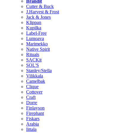
Brändit
Cutter & Buck
J.Harvest & Frost
Jack & Jones
Klippan
Kupilka
Label-Free
Lumoava
Marimekko
Native Spirit
Rituals
SACKit
SOL'S
Stanley/Stella
Vilikkala
Camelbak
Clique
Cottover
Craft
Dorre
Finlayson
Firephant
Fiskars
Arabia
Iittala