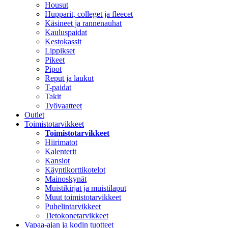
Housut
Hupparit, colleget ja fleecet
Käsineet ja rannenauhat
Kauluspaidat
Kestokassit
Lippikset
Pikeet
Pipot
Reput ja laukut
T-paidat
Takit
Työvaatteet
Outlet
Toimistotarvikkeet
Toimistotarvikkeet
Hiirimatot
Kalenterit
Kansiot
Käyntikorttikotelot
Mainoskynät
Muistikirjat ja muistilaput
Muut toimistotarvikkeet
Puhelintarvikkeet
Tietokonetarvikkeet
Vapaa-ajan ja kodin tuotteet