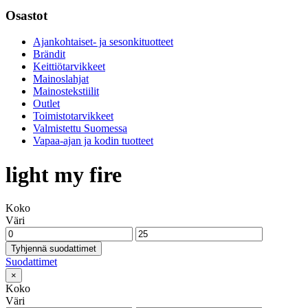
Osastot
Ajankohtaiset- ja sesonkituotteet
Brändit
Keittiötarvikkeet
Mainoslahjat
Mainostekstiilit
Outlet
Toimistotarvikkeet
Valmistettu Suomessa
Vapaa-ajan ja kodin tuotteet
light my fire
Koko
Väri
Tyhjennä suodattimet
Suodattimet
×
Koko
Väri