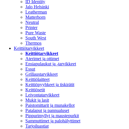
ID Identity
Jalo Helsinki
Leatherman
Matterhorn
Neutral
Printer
Pure Waste
South West
Thermos
Keittiötarvikkeet
Keittiötarvikkeet
Aterimet ja ottimet
Ensiapulaukut ja -tarvikkeet
Essut
Grillaustarvikkeet
Keittiölaitteet
Keittiöpyyhkeet ja tiskirätit
Keittiösetit
Leivontatarvikkeet
Mukit ja lasit
Paistomittarit ja munakellot
Patalaput ja pannualuset
Pippurimyllyt ja maustepurkit
Sammuttimet ja palohälyttimet
Tarjoiluastiat