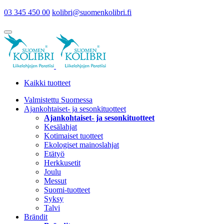
03 345 450 00
kolibri@suomenkolibri.fi
Kaikki tuotteet
Valmistettu Suomessa
Ajankohtaiset- ja sesonkituotteet
Ajankohtaiset- ja sesonkituotteet
Kesälahjat
Kotimaiset tuotteet
Ekologiset mainoslahjat
Etätyö
Herkkusetit
Joulu
Messut
Suomi-tuotteet
Syksy
Talvi
Brändit