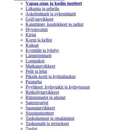
Vapaa-ajan ja kodin tuotteet
Liikunta ja urheilu
Askelmittarit ja sykemittarit
Golf-tarvikkeet
Kaiuttimet, kuulokkeet ja radiot
Hyvinvointi
Kirjat
Korut ja kellot
Kuksat
Kynttilät ja lyhdyt
Lämpömittarit
Lompakot
Matkatarvikkeet
Pelit ja lelut
Piknik-korit ja kylmälaukut
Puutarha
Pyyhkeet, kylpytakit ja kylpytossut
Retkeilytarvikkeet
Riippumatot ja alustat
Sateenvarjot
Saunatarvikkeet
Sisustustuotteet
Taskulamput ja otsalamput
Taskumatit ja termokset
Taulut