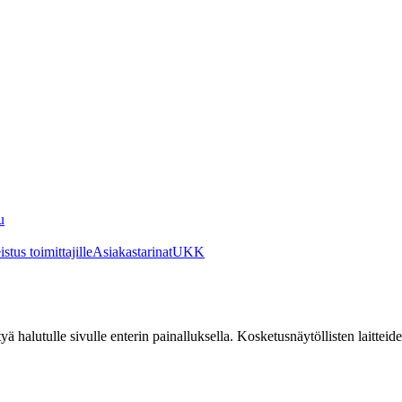
u
stus toimittajille
Asiakastarinat
UKK
irtyä halutulle sivulle enterin painalluksella. Kosketusnäytöllisten laittei