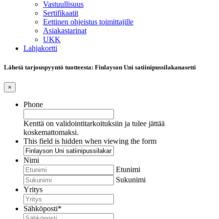
Vastuullisuus
Sertifikaatit
Eettinen ohjeistus toimittajille
Asiakastarinat
UKK
Lahjakortti
Lähetä tarjouspyyntö tuotteesta: Finlayson Uni satiinipussilakanasetti
×
Phone
Kenttä on validointitarkoituksiin ja tulee jättää
koskemattomaksi.
This field is hidden when viewing the form
Nimi
Etunimi
Sukunimi
Yritys
Sähköposti
*