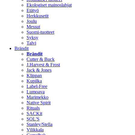
Ekologiset mainoslahjat
Etätyö
Herkkusetit
Joulu
Messut
Suomi-tuotteet
Syksy
Talvi
Brändit
Brändit
Cutter & Buck
J.Harvest & Frost
Jack & Jones
Klippan
Kupilka
Label-Free
Lumoava
Marimekko
Native Spirit
Rituals
SACKit
SOL'S
Stanley/Stella
Vilikkala