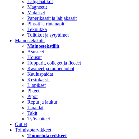
Lahjalaatikot
Magneetit
Makeiset
Paperikassit ja lahjakassit
Pinssit ja rintanapit
Tekniikka
Tulitikut ja sytyttimet
Mainostekstiilit
Mainostekstiilit
Asusteet
Housut
Hupparit, colleget ja fleecet
Käsineet ja rannenauhat
Kauluspaidat
Kestokassit
Lippikset
Pikeet
Pipot
Reput ja laukut
T-paidat
Takit
Työvaatteet
Outlet
Toimistotarvikkeet
Toimistotarvikkeet