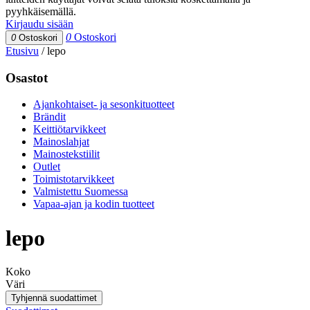
pyyhkäisemällä.
Kirjaudu sisään
0
Ostoskori
0
Ostoskori
Etusivu
/
lepo
Osastot
Ajankohtaiset- ja sesonkituotteet
Brändit
Keittiötarvikkeet
Mainoslahjat
Mainostekstiilit
Outlet
Toimistotarvikkeet
Valmistettu Suomessa
Vapaa-ajan ja kodin tuotteet
lepo
Koko
Väri
Tyhjennä suodattimet