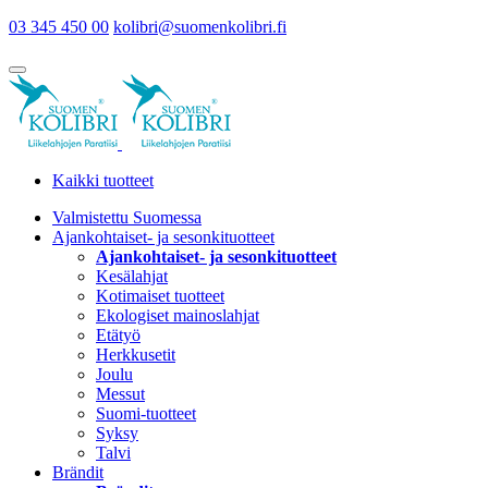
03 345 450 00
kolibri@suomenkolibri.fi
Kaikki tuotteet
Valmistettu Suomessa
Ajankohtaiset- ja sesonkituotteet
Ajankohtaiset- ja sesonkituotteet
Kesälahjat
Kotimaiset tuotteet
Ekologiset mainoslahjat
Etätyö
Herkkusetit
Joulu
Messut
Suomi-tuotteet
Syksy
Talvi
Brändit