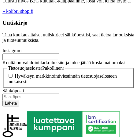
Tutustu myös B2C kuluttaja-kauppaamme, josta voit tehdä löytöjä.
» kolibri-shop.fi
Uutiskirje
Tilaa kuukausittaiset uutiskirjeet sähköpostiisi, saat tietoa tarjouksista
ja tuoteuutuuksista.
Instagram
Kenttä on validointitarkoituksiin ja tulee jättää koskemattomaksi.
Tietosuojaseloste
(Pakollinen)
Hyväksyn markkinointiviestinnän tietosuojaselosteen
mukaisesti
Sähköposti