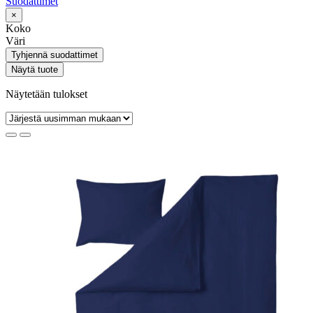
Suodattimet
×
Koko
Väri
Tyhjennä suodattimet
Näytä tuote
Näytetään tulokset