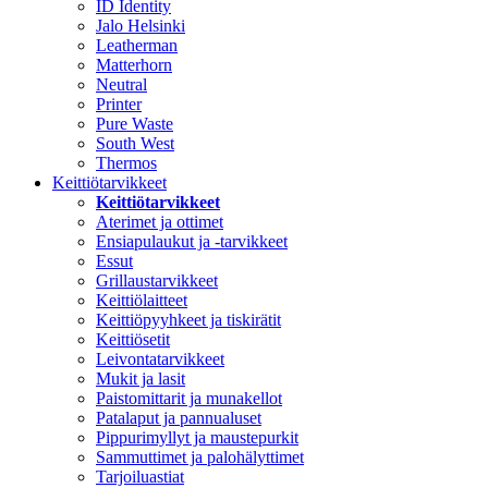
ID Identity
Jalo Helsinki
Leatherman
Matterhorn
Neutral
Printer
Pure Waste
South West
Thermos
Keittiötarvikkeet
Keittiötarvikkeet
Aterimet ja ottimet
Ensiapulaukut ja -tarvikkeet
Essut
Grillaustarvikkeet
Keittiölaitteet
Keittiöpyyhkeet ja tiskirätit
Keittiösetit
Leivontatarvikkeet
Mukit ja lasit
Paistomittarit ja munakellot
Patalaput ja pannualuset
Pippurimyllyt ja maustepurkit
Sammuttimet ja palohälyttimet
Tarjoiluastiat