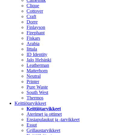
Camelbak
Clique
Cottover
Craft
Dorre
Finlayson
Firephant
Fiskars
Arabia
Iittala
ID Identity
Jalo Helsinki
Leatherman
Matterhorn
Neutral
Printer
Pure Waste
South West
Thermos
Keittiötarvikkeet
Keittiötarvikkeet
Aterimet ja ottimet
Ensiapulaukut ja -tarvikkeet
Essut
Grillaustarvikkeet