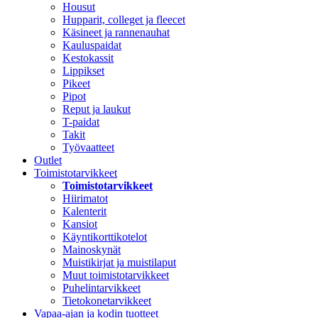
Housut
Hupparit, colleget ja fleecet
Käsineet ja rannenauhat
Kauluspaidat
Kestokassit
Lippikset
Pikeet
Pipot
Reput ja laukut
T-paidat
Takit
Työvaatteet
Outlet
Toimistotarvikkeet
Toimistotarvikkeet
Hiirimatot
Kalenterit
Kansiot
Käyntikorttikotelot
Mainoskynät
Muistikirjat ja muistilaput
Muut toimistotarvikkeet
Puhelintarvikkeet
Tietokonetarvikkeet
Vapaa-ajan ja kodin tuotteet