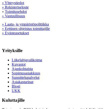
» Yhteystiedot
» Rekisteriseloste
»
Toimitusehdot
» Vastuullisuus
» Laatu- ja ympäristöpolitiikka
» Eettinen ohjeistus toimittajille
» Evästeasetukset
Yrityksille
Liikelahjavalikoima
Kuvastot
Ajankohtaista
Sopimusasiakkuus
Sunnittelupalvelut
Asiakastarinat
Blogi
UKK
Kuluttajille