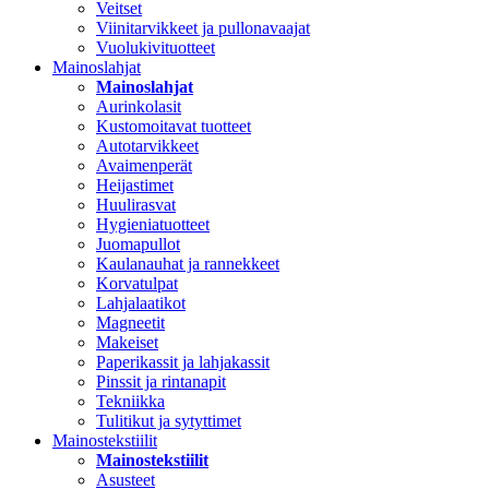
Veitset
Viinitarvikkeet ja pullonavaajat
Vuolukivituotteet
Mainoslahjat
Mainoslahjat
Aurinkolasit
Kustomoitavat tuotteet
Autotarvikkeet
Avaimenperät
Heijastimet
Huulirasvat
Hygieniatuotteet
Juomapullot
Kaulanauhat ja rannekkeet
Korvatulpat
Lahjalaatikot
Magneetit
Makeiset
Paperikassit ja lahjakassit
Pinssit ja rintanapit
Tekniikka
Tulitikut ja sytyttimet
Mainostekstiilit
Mainostekstiilit
Asusteet