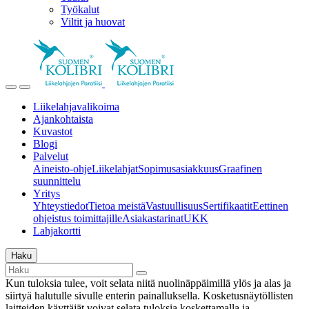
Työkalut
Viltit ja huovat
Liikelahjavalikoima
Ajankohtaista
Kuvastot
Blogi
Palvelut
Aineisto-ohje
Liikelahjat
Sopimusasiakkuus
Graafinen
suunnittelu
Yritys
Yhteystiedot
Tietoa meistä
Vastuullisuus
Sertifikaatit
Eettinen
ohjeistus toimittajille
Asiakastarinat
UKK
Lahjakortti
Haku
Kun tuloksia tulee, voit selata niitä nuolinäppäimillä ylös ja alas ja
siirtyä halutulle sivulle enterin painalluksella. Kosketusnäytöllisten
laitteiden käyttäjät voivat selata tuloksia koskettamalla ja