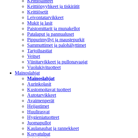
Keittiölaitteet
Keittiöpyyhkeet ja tiskirätit
Keittiösetit
Leivontatarvikkeet
Mukit ja lasit
Paistomittarit ja munakellot
Patalaput ja pannualuset
Pippurimyllyt ja maustepurkit
Sammuttimet ja palohälyttimet
Tarjoiluastiat
Veitset
Viinitarvikkeet ja pullonavaajat
Vuolukivituotteet
Mainoslahjat
Mainoslahjat
Aurinkolasit
Kustomoitavat tuotteet
Autotarvikkeet
Avaimenperät
Heijastimet
Huulirasvat
Hygieniatuotteet
Juomapullot
Kaulanauhat ja rannekkeet
Korvatulpat