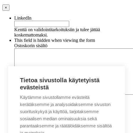
×
LinkedIn
Kenttä on validointitarkoituksiin ja tulee jättää
koskemattomaksi.
This field is hidden when viewing the form
Ostoskorin sisältö
Tietoa sivustolla käytetyistä
evästeistä
Käytämme sivustollamme evästeitä
Nimi
*
Etunimi
kerätäksemme ja analysoidaksemme sivuston
Sukunimi
suorituskykyä ja käyttöä, tarjotaksemme
Yritys
sosiaalisen median ominaisuuksia sekä
parantaaksemme ja räätälöidäksemme sisältöä
Sähköposti
*
ja mainoksia.