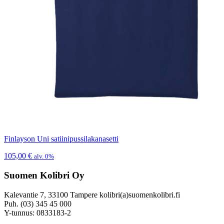
Finlayson Uni satiinipussilakanasetti
105,00
€
alv. 0%
Suomen Kolibri Oy
Kalevantie 7, 33100 Tampere kolibri(a)suomenkolibri.fi
Puh. (03) 345 45 000
Y-tunnus: 0833183-2