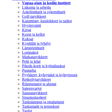
Vapaa-ajan ja kodin tuotteet
Liikunta ja urheilu
Askelmittarit ja sykemittarit
Golf-tarvikkeet
Kaiuttimet, kuulokkeet ja radiot
Hyvinvointi
Kirjat
Korut ja kellot
Kuksat
Kynttilät ja lyhdyt
Lämpömittarit
Lompakot
Matkatarvikkeet
Pelit ja lelut
Piknik-korit ja kylmälaukut
Puutarha
Pyyhkeet, kylpytakit ja kylpytossut
Retkeilytarvikkeet
Riippumatot ja alustat
Sateenvarjot
Saunatarvikkeet
Sisustustuotteet
Taskulamput ja otsalamput
Taskumatit ja termokset
Taulut