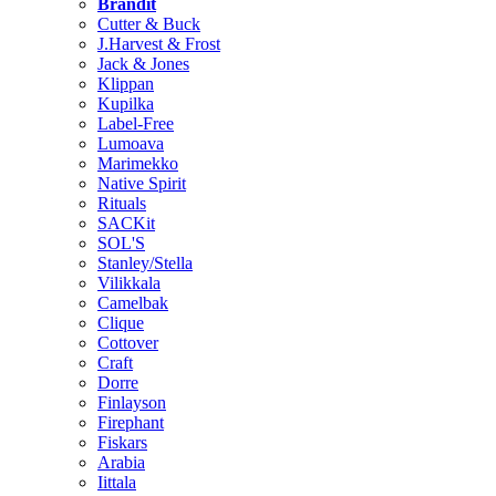
Brändit
Cutter & Buck
J.Harvest & Frost
Jack & Jones
Klippan
Kupilka
Label-Free
Lumoava
Marimekko
Native Spirit
Rituals
SACKit
SOL'S
Stanley/Stella
Vilikkala
Camelbak
Clique
Cottover
Craft
Dorre
Finlayson
Firephant
Fiskars
Arabia
Iittala