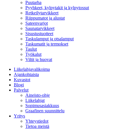
Puutarha
Pyyhkeet, kylpytakit ja kylpytossut
Retkeilytarvikkeet
Riippumatot ja alustat
Sateenvarjot
Saunatarvikkeet
Sisustustuotteet
Taskulamput ja otsalamput
Taskumatit ja termokset
Taulut
Työkalut
Viltit ja huovat
Liikelahjavalikoima
Ajankohtaista
Kuvastot
Blogi
Palvelut
Aineisto-ohje
Liikelahjat
Sopimusasiakkuus
Graafinen suunnittelu
Yritys
Yhteystiedot
Tietoa meistä