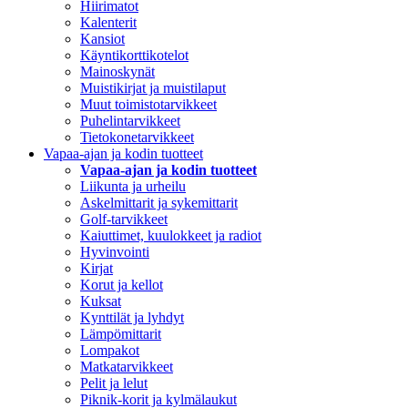
Hiirimatot
Kalenterit
Kansiot
Käyntikorttikotelot
Mainoskynät
Muistikirjat ja muistilaput
Muut toimistotarvikkeet
Puhelintarvikkeet
Tietokonetarvikkeet
Vapaa-ajan ja kodin tuotteet
Vapaa-ajan ja kodin tuotteet
Liikunta ja urheilu
Askelmittarit ja sykemittarit
Golf-tarvikkeet
Kaiuttimet, kuulokkeet ja radiot
Hyvinvointi
Kirjat
Korut ja kellot
Kuksat
Kynttilät ja lyhdyt
Lämpömittarit
Lompakot
Matkatarvikkeet
Pelit ja lelut
Piknik-korit ja kylmälaukut