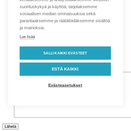
Sukunimi
suorituskykyä ja käyttöä, tarjotaksemme
Yritys
sosiaalisen median ominaisuuksia sekä
parantaaksemme ja räätälöidäksemme sisältöä
Sähköposti
*
ja mainoksia.
Puhelin
*
Lue lisää
Osoitetiedot
Lähiosoite
SALLI KAIKKI EVÄSTEET
Kaupunki
Postinumero
Viesti
ESTÄ KAIKKI
Evästeasetukset