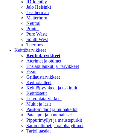
ID Identity
Jalo Helsinki
Leatherman
Matterhorn
Neutral
Printer
Pure Waste
South West
Thermos
Keittiötarvikkeet
Keittiötarvikkeet
Aterimet ja ottimet
Ensiapulaukut ja -tarvikkeet
Essut
Grillaustarvikkeet
Keittiölaitteet
Keittiöpyyhkeet ja tiskirätit
Keittiösetit
Leivontatarvikkeet
Mukit ja lasit
Paistomittarit ja munakellot
Patalaput ja pannualuset
Pippurimyllyt ja maustepurkit
Sammuttimet ja palohälyttimet
Tarjoiluastiat