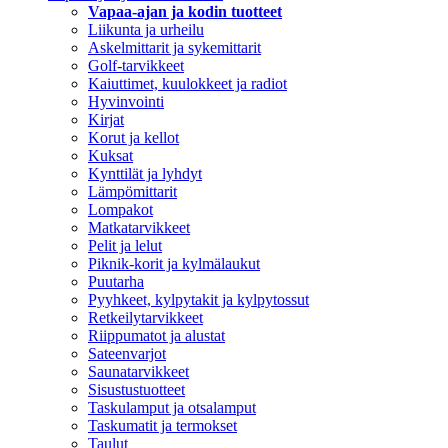
Vapaa-ajan ja kodin tuotteet
Liikunta ja urheilu
Askelmittarit ja sykemittarit
Golf-tarvikkeet
Kaiuttimet, kuulokkeet ja radiot
Hyvinvointi
Kirjat
Korut ja kellot
Kuksat
Kynttilät ja lyhdyt
Lämpömittarit
Lompakot
Matkatarvikkeet
Pelit ja lelut
Piknik-korit ja kylmälaukut
Puutarha
Pyyhkeet, kylpytakit ja kylpytossut
Retkeilytarvikkeet
Riippumatot ja alustat
Sateenvarjot
Saunatarvikkeet
Sisustustuotteet
Taskulamput ja otsalamput
Taskumatit ja termokset
Taulut