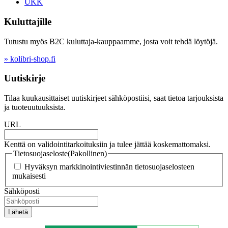
UKK
Kuluttajille
Tutustu myös B2C kuluttaja-kauppaamme, josta voit tehdä löytöjä.
» kolibri-shop.fi
Uutiskirje
Tilaa kuukausittaiset uutiskirjeet sähköpostiisi, saat tietoa tarjouksista
ja tuoteuutuuksista.
URL
Kenttä on validointitarkoituksiin ja tulee jättää koskemattomaksi.
Tietosuojaseloste
(Pakollinen)
Hyväksyn markkinointiviestinnän tietosuojaselosteen
mukaisesti
Sähköposti