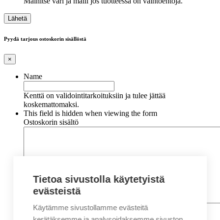
Mainitse väri ja malli jos tuotteessa on vaihtoehtoja.
Pyydä tarjous ostoskorin sisällöstä
×
Name
Kenttä on validointitarkoituksiin ja tulee jättää
koskemattomaksi.
This field is hidden when viewing the form
Ostoskorin sisältö
Tietoa sivustolla käytetyistä
evästeistä
Käytämme sivustollamme evästeitä
Nimi
*
Etunimi
kerätäksemme ja analysoidaksemme sivuston