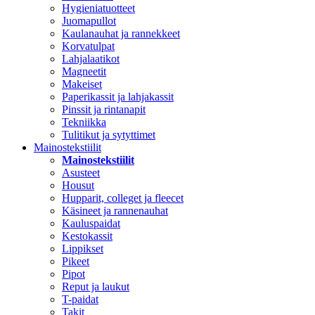
Hygieniatuotteet
Juomapullot
Kaulanauhat ja rannekkeet
Korvatulpat
Lahjalaatikot
Magneetit
Makeiset
Paperikassit ja lahjakassit
Pinssit ja rintanapit
Tekniikka
Tulitikut ja sytyttimet
Mainostekstiilit
Mainostekstiilit
Asusteet
Housut
Hupparit, colleget ja fleecet
Käsineet ja rannenauhat
Kauluspaidat
Kestokassit
Lippikset
Pikeet
Pipot
Reput ja laukut
T-paidat
Takit