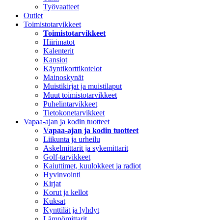
Työvaatteet
Outlet
Toimistotarvikkeet
Toimistotarvikkeet
Hiirimatot
Kalenterit
Kansiot
Käyntikorttikotelot
Mainoskynät
Muistikirjat ja muistilaput
Muut toimistotarvikkeet
Puhelintarvikkeet
Tietokonetarvikkeet
Vapaa-ajan ja kodin tuotteet
Vapaa-ajan ja kodin tuotteet
Liikunta ja urheilu
Askelmittarit ja sykemittarit
Golf-tarvikkeet
Kaiuttimet, kuulokkeet ja radiot
Hyvinvointi
Kirjat
Korut ja kellot
Kuksat
Kynttilät ja lyhdyt
Lämpömittarit