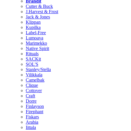
Brändit
Cutter & Buck
J.Harvest & Frost
Jack & Jones
Klippan
Kupilka
Label-Free
Lumoava
Marimekko
Native Spirit
Rituals
SACKit
SOL'S
Stanley/Stella
Vilikkala
Camelbak
Clique
Cottover
Craft
Dorre
Finlayson
Firephant
Fiskars
Arabia
Iittala