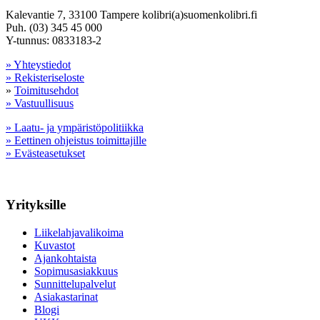
Kalevantie 7, 33100 Tampere kolibri(a)suomenkolibri.fi
Puh. (03) 345 45 000
Y-tunnus: 0833183-2
» Yhteystiedot
» Rekisteriseloste
»
Toimitusehdot
» Vastuullisuus
» Laatu- ja ympäristöpolitiikka
» Eettinen ohjeistus toimittajille
» Evästeasetukset
Yrityksille
Liikelahjavalikoima
Kuvastot
Ajankohtaista
Sopimusasiakkuus
Sunnittelupalvelut
Asiakastarinat
Blogi