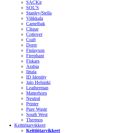
SACKit
SOL'S
Stanley/Stella
Vilikkala
Camelbak
Clique
Cottover
Craft
Dorre
Finlayson
Firephant
Fiskars
Arabia
Iittala
ID Identity
Jalo Helsinki
Leatherman
Matterhorn
Neutral
Printer
Pure Waste
South West
Thermos
Keittiötarvikkeet
Keittiötarvikkeet