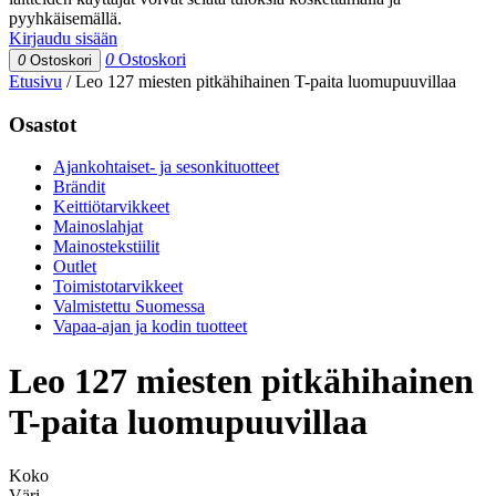
pyyhkäisemällä.
Kirjaudu sisään
0
Ostoskori
0
Ostoskori
Etusivu
/
Leo 127 miesten pitkähihainen T-paita luomupuuvillaa
Osastot
Ajankohtaiset- ja sesonkituotteet
Brändit
Keittiötarvikkeet
Mainoslahjat
Mainostekstiilit
Outlet
Toimistotarvikkeet
Valmistettu Suomessa
Vapaa-ajan ja kodin tuotteet
Leo 127 miesten pitkähihainen
T-paita luomupuuvillaa
Koko
Väri