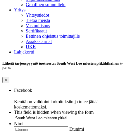
Graafinen suunnittelu
Yritys
Yhteystiedot
Tietoa meistä
Vastuullisuus
Sertifikaatit
Eettinen ohjeistus toimittajille
Asiakastarinat
UKK
Lahjakortti
Lähetä tarjouspyyntö tuotteesta: South West Leo miesten pitkähihainen t-
paita
×
Facebook
Kenttä on validointitarkoituksiin ja tulee jättää
koskemattomaksi.
This field is hidden when viewing the form
Nimi
Etunimi