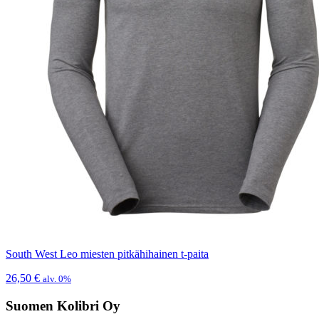
South West Leo miesten pitkähihainen t-paita
26,50
€
alv. 0%
Suomen Kolibri Oy