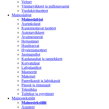
Veitset
Viinitarvikkeet ja pullonavaajat
Vuolukivituotteet
Mainoslahjat
Mainoslahjat
Aurinkolasit
Kustomoitavat tuotteet
Autotarvikkeet
Avaimenperät
Heijastimet
Huulirasvat
Hygieniatuotteet
Juomapullot
Kaulanauhat ja rannekkeet
Korvatulpat
Lahjalaatikot
Magneetit
Makeiset
Paperikassit ja lahjakassit
Pinssit ja rintanapit
Tekniikka
Tulitikut ja sytyttimet
Mainostekstiilit
Mainostekstiilit
Asusteet