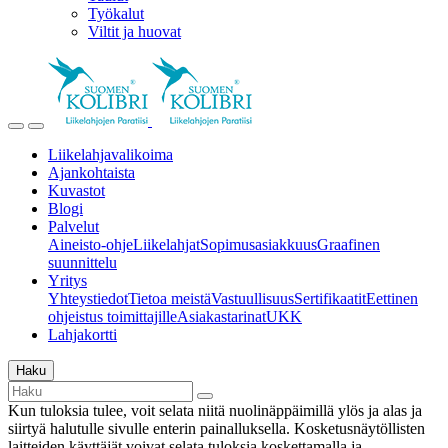
Työkalut
Viltit ja huovat
Liikelahjavalikoima
Ajankohtaista
Kuvastot
Blogi
Palvelut
Aineisto-ohje
Liikelahjat
Sopimusasiakkuus
Graafinen
suunnittelu
Yritys
Yhteystiedot
Tietoa meistä
Vastuullisuus
Sertifikaatit
Eettinen
ohjeistus toimittajille
Asiakastarinat
UKK
Lahjakortti
Haku
Kun tuloksia tulee, voit selata niitä nuolinäppäimillä ylös ja alas ja
siirtyä halutulle sivulle enterin painalluksella. Kosketusnäytöllisten
laitteiden käyttäjät voivat selata tuloksia koskettamalla ja