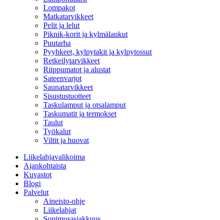
Lompakot
Matkatarvikkeet
Pelit ja lelut
Piknik-korit ja kylmälaukut
Puutarha
Pyyhkeet, kylpytakit ja kylpytossut
Retkeilytarvikkeet
Riippumatot ja alustat
Sateenvarjot
Saunatarvikkeet
Sisustustuotteet
Taskulamput ja otsalamput
Taskumatit ja termokset
Taulut
Työkalut
Viltit ja huovat
Liikelahjavalikoima
Ajankohtaista
Kuvastot
Blogi
Palvelut
Aineisto-ohje
Liikelahjat
Sopimusasiakkuus