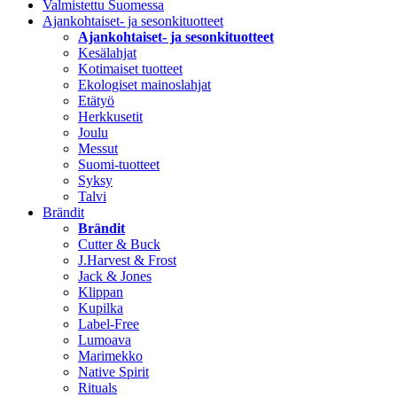
Valmistettu Suomessa
Ajankohtaiset- ja sesonkituotteet
Ajankohtaiset- ja sesonkituotteet
Kesälahjat
Kotimaiset tuotteet
Ekologiset mainoslahjat
Etätyö
Herkkusetit
Joulu
Messut
Suomi-tuotteet
Syksy
Talvi
Brändit
Brändit
Cutter & Buck
J.Harvest & Frost
Jack & Jones
Klippan
Kupilka
Label-Free
Lumoava
Marimekko
Native Spirit
Rituals