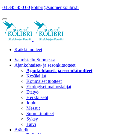
03 345 450 00
kolibri@suomenkolibri.fi
Kaikki tuotteet
Valmistettu Suomessa
Ajankohtaiset- ja sesonkituotteet
Ajankohtaiset- ja sesonkituotteet
Kesälahjat
Kotimaiset tuotteet
Ekologiset mainoslahjat
Etätyö
Herkkusetit
Joulu
Messut
Suomi-tuotteet
Syksy
Talvi
Brändit