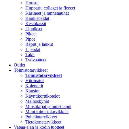
Housut
Hupparit, colleget ja fleecet
Käsineet ja rannenauhat
Kauluspaidat
Kestokassit
Lippikset
Pikeet
Pipot
Reput ja laukut
T-paidat
Takit
Työvaatteet
Outlet
Toimistotarvikkeet
Toimistotarvikkeet
Hiirimatot
Kalenterit
Kansiot
Käyntikorttikotelot
Mainoskynät
Muistikirjat ja muistilaput
Muut toimistotarvikkeet
Puhelintarvikkeet
Tietokonetarvikkeet
Vapaa-ajan ja kodin tuotteet