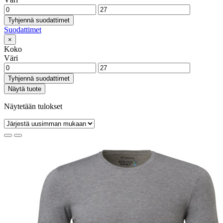
Tyhjennä suodattimet
Suodattimet
×
Koko
Väri
Tyhjennä suodattimet
Näytä tuote
Näytetään tulokset