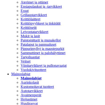
Aterimet ja ottimet
Ensiapulaukut ja -tarvikkeet
Essut
Grillaustarvikkeet
Keittiölaitteet
Keittiöpyyhkeet ja tiskirätit
Keittiösetit
Leivontatarvikkeet
Mukit ja lasit
Paistomittarit ja munakellot
Patalaput ja pannualuset
Pippurimyllyt ja maustepurkit
Sammuttimet ja palohälyttimet
Tarjoiluastiat
Veitset
Viinitarvikkeet ja pullonavaajat
Vuolukivituotteet
Mainoslahjat
Mainoslahjat
Aurinkolasit
Kustomoitavat tuotteet
Autotarvikkeet
Avaimenperät
Heijastimet
Huulirasvat