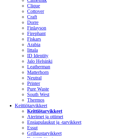
Camelbak
Clique
Cottover
Craft
Dorre
Finlayson
Firephant
Fiskars
Arabia
Iittala
ID Identity
Jalo Helsinki
Leatherman
Matterhorn
Neutral
Printer
Pure Waste
South West
Thermos
Keittiötarvikkeet
Keittiötarvikkeet
Aterimet ja ottimet
Ensiapulaukut ja -tarvikkeet
Essut
Grillaustarvikkeet