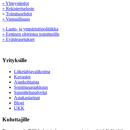
» Yhteystiedot
» Rekisteriseloste
»
Toimitusehdot
» Vastuullisuus
» Laatu- ja ympäristöpolitiikka
» Eettinen ohjeistus toimittajille
» Evästeasetukset
Yrityksille
Liikelahjavalikoima
Kuvastot
Ajankohtaista
Sopimusasiakkuus
Sunnittelupalvelut
Asiakastarinat
Blogi
UKK
Kuluttajille