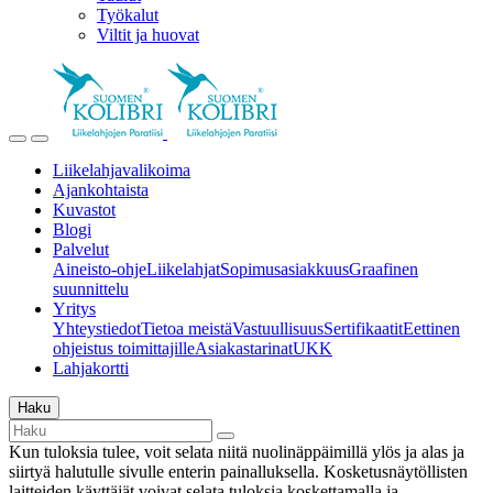
Työkalut
Viltit ja huovat
Liikelahjavalikoima
Ajankohtaista
Kuvastot
Blogi
Palvelut
Aineisto-ohje
Liikelahjat
Sopimusasiakkuus
Graafinen
suunnittelu
Yritys
Yhteystiedot
Tietoa meistä
Vastuullisuus
Sertifikaatit
Eettinen
ohjeistus toimittajille
Asiakastarinat
UKK
Lahjakortti
Haku
Kun tuloksia tulee, voit selata niitä nuolinäppäimillä ylös ja alas ja
siirtyä halutulle sivulle enterin painalluksella. Kosketusnäytöllisten
laitteiden käyttäjät voivat selata tuloksia koskettamalla ja