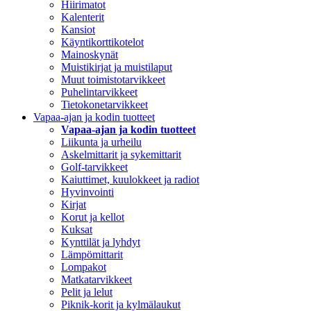
Hiirimatot
Kalenterit
Kansiot
Käyntikorttikotelot
Mainoskynät
Muistikirjat ja muistilaput
Muut toimistotarvikkeet
Puhelintarvikkeet
Tietokonetarvikkeet
Vapaa-ajan ja kodin tuotteet
Vapaa-ajan ja kodin tuotteet
Liikunta ja urheilu
Askelmittarit ja sykemittarit
Golf-tarvikkeet
Kaiuttimet, kuulokkeet ja radiot
Hyvinvointi
Kirjat
Korut ja kellot
Kuksat
Kynttilät ja lyhdyt
Lämpömittarit
Lompakot
Matkatarvikkeet
Pelit ja lelut
Piknik-korit ja kylmälaukut