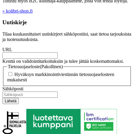
Tutustu myös B2C kuluttaja-kauppaamme, josta voit tehdä löytöjä.
» kolibri-shop.fi
Uutiskirje
Tilaa kuukausittaiset uutiskirjeet sähköpostiisi, saat tietoa tarjouksista
ja tuoteuutuuksista.
URL
Kenttä on validointitarkoituksiin ja tulee jättää koskemattomaksi.
Tietosuojaseloste
(Pakollinen)
Hyväksyn markkinointiviestinnän tietosuojaselosteen
mukaisesti
Sähköposti