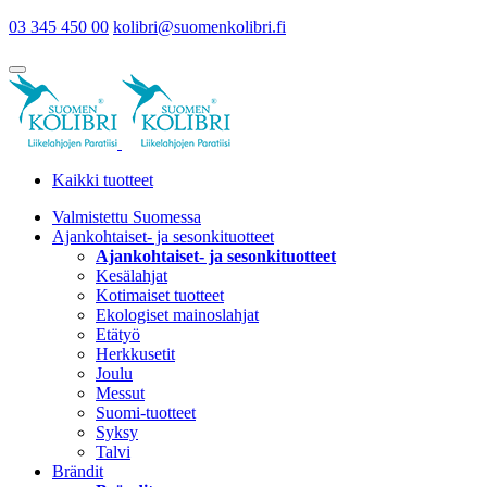
03 345 450 00
kolibri@suomenkolibri.fi
Kaikki tuotteet
Valmistettu Suomessa
Ajankohtaiset- ja sesonkituotteet
Ajankohtaiset- ja sesonkituotteet
Kesälahjat
Kotimaiset tuotteet
Ekologiset mainoslahjat
Etätyö
Herkkusetit
Joulu
Messut
Suomi-tuotteet
Syksy
Talvi
Brändit