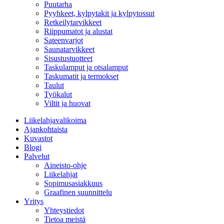
Puutarha
Pyyhkeet, kylpytakit ja kylpytossut
Retkeilytarvikkeet
Riippumatot ja alustat
Sateenvarjot
Saunatarvikkeet
Sisustustuotteet
Taskulamput ja otsalamput
Taskumatit ja termokset
Taulut
Työkalut
Viltit ja huovat
Liikelahjavalikoima
Ajankohtaista
Kuvastot
Blogi
Palvelut
Aineisto-ohje
Liikelahjat
Sopimusasiakkuus
Graafinen suunnittelu
Yritys
Yhteystiedot
Tietoa meistä