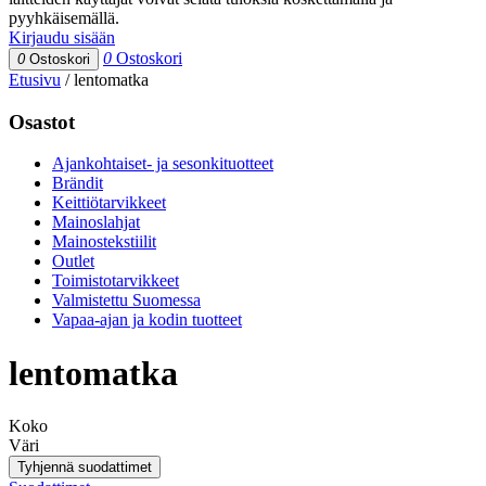
pyyhkäisemällä.
Kirjaudu sisään
0
Ostoskori
0
Ostoskori
Etusivu
/
lentomatka
Osastot
Ajankohtaiset- ja sesonkituotteet
Brändit
Keittiötarvikkeet
Mainoslahjat
Mainostekstiilit
Outlet
Toimistotarvikkeet
Valmistettu Suomessa
Vapaa-ajan ja kodin tuotteet
lentomatka
Koko
Väri
Tyhjennä suodattimet