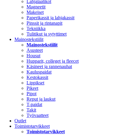
Lahjalaatikot
Magneetit
Makeiset
Paperikassit ja lahjakassit
Pinssit ja rintanapit
Tekniikka
Tulitikut ja sytyttimet
Mainostekstiilit
Mainostekstiilit
Asusteet
Housut
Hupparit, colleget ja fleecet
Käsineet ja rannenauhat
Kauluspaidat
Kestokassit
Lippikset
Pikeet
Pipot
Reput ja laukut
T-paidat
Takit
Työvaatteet
Outlet
Toimistotarvikkeet
Toimistotarvikkeet