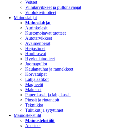
Veitset
Viinitarvikkeet ja pullonavaajat
Vuolukivituotteet
Mainoslahjat
Mainoslahjat
Aurinkolasit
Kustomoitavat tuotteet
Autotarvikkeet
Avaimenperät
Heijastimet
Huulirasvat
Hygieniatuotteet
Juomapullot
Kaulanauhat ja rannekkeet
Korvatulpat
Lahjalaatikot
Magneetit
Makeiset
Paperikassit ja lahjakassit
Pinssit ja rintanapit
Tekniikka
Tulitikut ja sytyttimet
Mainostekstiilit
Mainostekstiilit
Asusteet