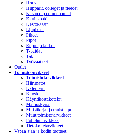
Housut
Hupparit, colleget ja fleecet
Käsineet ja rannenauhat
Kauluspaidat
Kestokassit
Lippikset
Pikeet
Pipot
Reput ja laukut
T-paidat
Takit
Työvaatteet
Outlet
Toimistotarvikkeet
Toimistotarvikkeet
Hiirimatot
Kalenterit
Kansiot
Käyntikorttikotelot
Mainoskynät
Muistikirjat ja muistilaput
Muut toimistotarvikkeet
Puhelintarvikkeet
Tietokonetarvikkeet
Vapaa-ajan ja kodin tuotteet