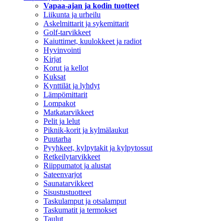
Vapaa-ajan ja kodin tuotteet
Liikunta ja urheilu
Askelmittarit ja sykemittarit
Golf-tarvikkeet
Kaiuttimet, kuulokkeet ja radiot
Hyvinvointi
Kirjat
Korut ja kellot
Kuksat
Kynttilät ja lyhdyt
Lämpömittarit
Lompakot
Matkatarvikkeet
Pelit ja lelut
Piknik-korit ja kylmälaukut
Puutarha
Pyyhkeet, kylpytakit ja kylpytossut
Retkeilytarvikkeet
Riippumatot ja alustat
Sateenvarjot
Saunatarvikkeet
Sisustustuotteet
Taskulamput ja otsalamput
Taskumatit ja termokset
Taulut