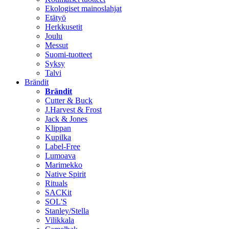
Ekologiset mainoslahjat
Etätyö
Herkkusetit
Joulu
Messut
Suomi-tuotteet
Syksy
Talvi
Brändit
Brändit
Cutter & Buck
J.Harvest & Frost
Jack & Jones
Klippan
Kupilka
Label-Free
Lumoava
Marimekko
Native Spirit
Rituals
SACKit
SOL'S
Stanley/Stella
Vilikkala