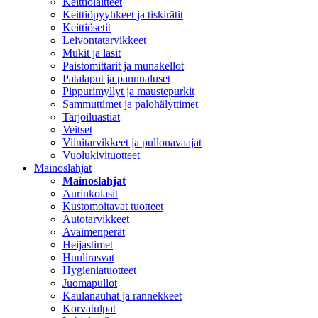
Keittiölaitteet
Keittiöpyyhkeet ja tiskirätit
Keittiösetit
Leivontatarvikkeet
Mukit ja lasit
Paistomittarit ja munakellot
Patalaput ja pannualuset
Pippurimyllyt ja maustepurkit
Sammuttimet ja palohälyttimet
Tarjoiluastiat
Veitset
Viinitarvikkeet ja pullonavaajat
Vuolukivituotteet
Mainoslahjat
Mainoslahjat
Aurinkolasit
Kustomoitavat tuotteet
Autotarvikkeet
Avaimenperät
Heijastimet
Huulirasvat
Hygieniatuotteet
Juomapullot
Kaulanauhat ja rannekkeet
Korvatulpat