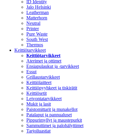
ID Identity
Jalo Helsinki
Leatherman
Matterhorn
Neutral
Printer
Pure Waste
South West
Thermos
Keittiötarvikkeet
Keittiötarvikkeet
Aterimet ja ottimet
Ensiapulaukut ja -tarvikkeet
Essut
Grillaustarvikkeet
Keittiölaitteet
Keittiöpyyhkeet ja tiskirätit
Keittiösetit
Leivontatarvikkeet
Mukit ja lasit
Paistomittarit ja munakellot
Patalaput ja pannualuset
Pippurimyllyt ja maustepurkit
Sammuttimet ja palohälyttimet
Tarjoiluastiat