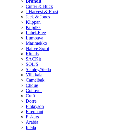
Brändit
Cutter & Buck
J.Harvest & Frost
Jack & Jones
Klippan
Kupilka
Label-Free
Lumoava
Marimekko
Native Spirit
Rituals
SACKit
SOL'S
Stanley/Stella
Vilikkala
Camelbak
Clique
Cottover
Craft
Dorre
Finlayson
Firephant
Fiskars
Arabia
Iittala