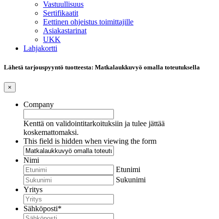
Vastuullisuus
Sertifikaatit
Eettinen ohjeistus toimittajille
Asiakastarinat
UKK
Lahjakortti
Lähetä tarjouspyyntö tuotteesta: Matkalaukkuvyö omalla toteutuksella
×
Company
Kenttä on validointitarkoituksiin ja tulee jättää
koskemattomaksi.
This field is hidden when viewing the form
Nimi
Etunimi
Sukunimi
Yritys
Sähköposti
*