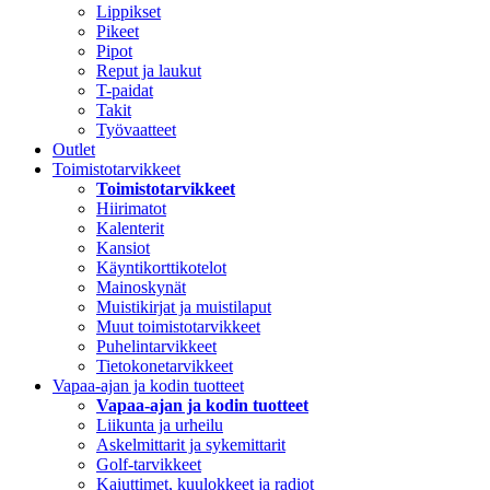
Lippikset
Pikeet
Pipot
Reput ja laukut
T-paidat
Takit
Työvaatteet
Outlet
Toimistotarvikkeet
Toimistotarvikkeet
Hiirimatot
Kalenterit
Kansiot
Käyntikorttikotelot
Mainoskynät
Muistikirjat ja muistilaput
Muut toimistotarvikkeet
Puhelintarvikkeet
Tietokonetarvikkeet
Vapaa-ajan ja kodin tuotteet
Vapaa-ajan ja kodin tuotteet
Liikunta ja urheilu
Askelmittarit ja sykemittarit
Golf-tarvikkeet
Kaiuttimet, kuulokkeet ja radiot