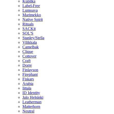
Kupilka
Label-Free
Lumoava
Marimekko
Native Spirit
Rituals
SACKit
SOL'S
Stanley/Stella
Vilikkala
Camelbak
Clique
Cottover
Craft
Dorre
Finlayson
Firephant
Fiskars
Arabia
Iittala
ID Identity
Jalo Helsinki
Leatherman
Matterhorn
Neutral