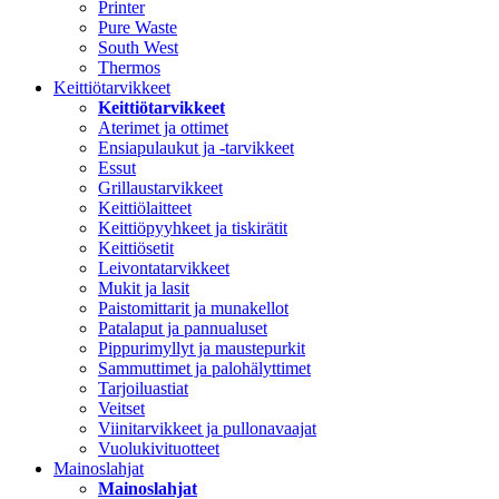
Printer
Pure Waste
South West
Thermos
Keittiötarvikkeet
Keittiötarvikkeet
Aterimet ja ottimet
Ensiapulaukut ja -tarvikkeet
Essut
Grillaustarvikkeet
Keittiölaitteet
Keittiöpyyhkeet ja tiskirätit
Keittiösetit
Leivontatarvikkeet
Mukit ja lasit
Paistomittarit ja munakellot
Patalaput ja pannualuset
Pippurimyllyt ja maustepurkit
Sammuttimet ja palohälyttimet
Tarjoiluastiat
Veitset
Viinitarvikkeet ja pullonavaajat
Vuolukivituotteet
Mainoslahjat
Mainoslahjat