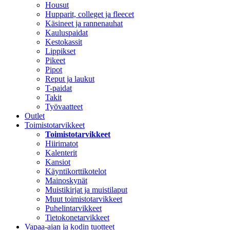
Housut
Hupparit, colleget ja fleecet
Käsineet ja rannenauhat
Kauluspaidat
Kestokassit
Lippikset
Pikeet
Pipot
Reput ja laukut
T-paidat
Takit
Työvaatteet
Outlet
Toimistotarvikkeet
Toimistotarvikkeet
Hiirimatot
Kalenterit
Kansiot
Käyntikorttikotelot
Mainoskynät
Muistikirjat ja muistilaput
Muut toimistotarvikkeet
Puhelintarvikkeet
Tietokonetarvikkeet
Vapaa-ajan ja kodin tuotteet