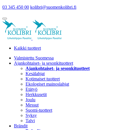
03 345 450 00
kolibri@suomenkolibri.fi
Kaikki tuotteet
Valmistettu Suomessa
Ajankohtaiset- ja sesonkituotteet
Ajankohtaiset- ja sesonkituotteet
Kesälahjat
Kotimaiset tuotteet
Ekologiset mainoslahjat
Etätyö
Herkkusetit
Joulu
Messut
Suomi-tuotteet
Syksy
Talvi
Brändit