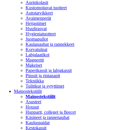
Aurinkolasit
Kustomoitavat tuotteet
Autotarvikkeet
Avaimenperät
Heijastimet
Huulirasvat
Hygieniatuotteet
Juomapullot
Kaulanauhat ja rannekkeet
Korvatulpat
Lahjalaatikot
Magneetit
Makeiset
Paperikassit ja lahjakassit
Pinssit ja rintanapit
Tekniikka
Tulitikut ja sytyttimet
Mainostekstiilit
Mainostekstiilit
Asusteet
Housut
Hupparit, colleget ja fleecet
Käsineet ja rannenauhat
Kauluspaidat
Kestokassit