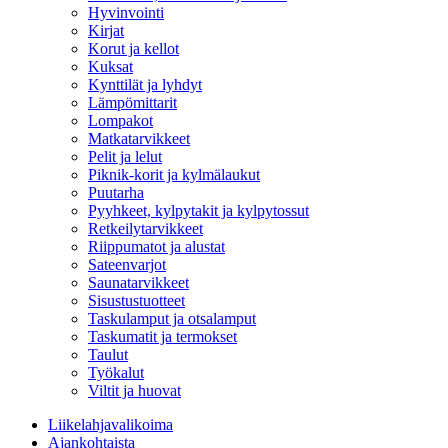
Hyvinvointi
Kirjat
Korut ja kellot
Kuksat
Kynttilät ja lyhdyt
Lämpömittarit
Lompakot
Matkatarvikkeet
Pelit ja lelut
Piknik-korit ja kylmälaukut
Puutarha
Pyyhkeet, kylpytakit ja kylpytossut
Retkeilytarvikkeet
Riippumatot ja alustat
Sateenvarjot
Saunatarvikkeet
Sisustustuotteet
Taskulamput ja otsalamput
Taskumatit ja termokset
Taulut
Työkalut
Viltit ja huovat
Liikelahjavalikoima
Ajankohtaista