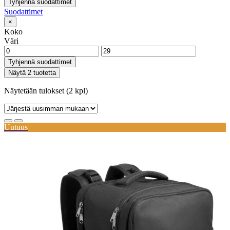
Tyhjennä suodattimet
Suodattimet
×
Koko
Väri
Tyhjennä suodattimet
Näytä 2 tuotetta
Näytetään tulokset (2 kpl)
Uutuus