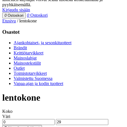
pyyhkäisemällä.
Kirjaudu sisään
0
Ostoskori
0
Ostoskori
Etusivu
/
lentokone
Osastot
Ajankohtaiset- ja sesonkituotteet
Brändit
Keittiötarvikkeet
Mainoslahjat
Mainostekstiilit
Outlet
Toimistotarvikkeet
Valmistettu Suomessa
Vapaa-ajan ja kodin tuotteet
lentokone
Koko
Väri