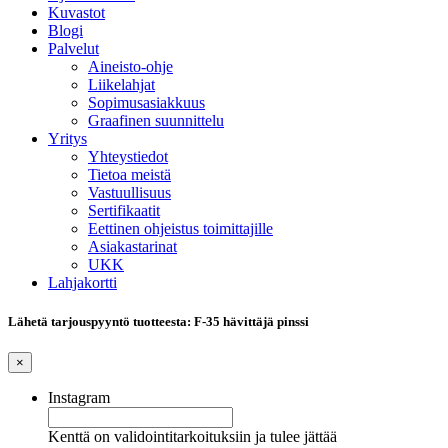
Kuvastot
Blogi
Palvelut
Aineisto-ohje
Liikelahjat
Sopimusasiakkuus
Graafinen suunnittelu
Yritys
Yhteystiedot
Tietoa meistä
Vastuullisuus
Sertifikaatit
Eettinen ohjeistus toimittajille
Asiakastarinat
UKK
Lahjakortti
Lähetä tarjouspyyntö tuotteesta: F-35 hävittäjä pinssi
×
Instagram
Kenttä on validointitarkoituksiin ja tulee jättää