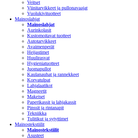
Veitset
Viinitarvikkeet ja pullonavaajat
Vuolukivituotteet
Mainoslahjat
Mainoslahjat
Aurinkolasit
Kustomoitavat tuotteet
Autotarvikkeet
Avaimenperät
Heijastimet
Huulirasvat
Hygieniatuotteet
Juomapullot
Kaulanauhat ja rannekkeet
Korvatulpat
Lahjalaatikot
Magneetit
Makeiset
Paperikassit ja lahjakassit
Pinssit ja rintanapit
Tekniikka
Tulitikut ja sytyttimet
Mainostekstiilit
Mainostekstiilit
Asusteet