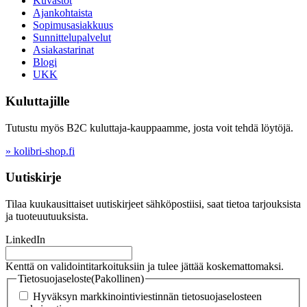
Kuvastot
Ajankohtaista
Sopimusasiakkuus
Sunnittelupalvelut
Asiakastarinat
Blogi
UKK
Kuluttajille
Tutustu myös B2C kuluttaja-kauppaamme, josta voit tehdä löytöjä.
» kolibri-shop.fi
Uutiskirje
Tilaa kuukausittaiset uutiskirjeet sähköpostiisi, saat tietoa tarjouksista
ja tuoteuutuuksista.
LinkedIn
Kenttä on validointitarkoituksiin ja tulee jättää koskemattomaksi.
Tietosuojaseloste
(Pakollinen)
Hyväksyn markkinointiviestinnän tietosuojaselosteen