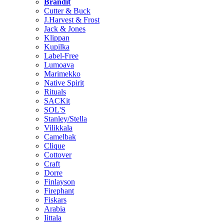
Brändit
Cutter & Buck
J.Harvest & Frost
Jack & Jones
Klippan
Kupilka
Label-Free
Lumoava
Marimekko
Native Spirit
Rituals
SACKit
SOL'S
Stanley/Stella
Vilikkala
Camelbak
Clique
Cottover
Craft
Dorre
Finlayson
Firephant
Fiskars
Arabia
Iittala