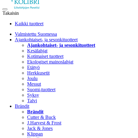
Takaisin
Kaikki tuotteet
Valmistettu Suomessa
Ajankohtaiset- ja sesonkituotteet
Ajankohtaiset- ja sesonkituotteet
Kesälahjat
Kotimaiset tuotteet
Ekologiset mainoslahjat
Etätyö
Herkkusetit
Joulu
Messut
Suomi-tuotteet
Syksy
Talvi
Brändit
Brändit
Cutter & Buck
J.Harvest & Frost
Jack & Jones
Klippan