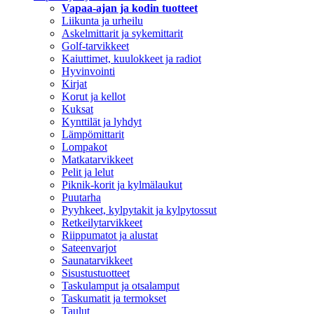
Vapaa-ajan ja kodin tuotteet
Liikunta ja urheilu
Askelmittarit ja sykemittarit
Golf-tarvikkeet
Kaiuttimet, kuulokkeet ja radiot
Hyvinvointi
Kirjat
Korut ja kellot
Kuksat
Kynttilät ja lyhdyt
Lämpömittarit
Lompakot
Matkatarvikkeet
Pelit ja lelut
Piknik-korit ja kylmälaukut
Puutarha
Pyyhkeet, kylpytakit ja kylpytossut
Retkeilytarvikkeet
Riippumatot ja alustat
Sateenvarjot
Saunatarvikkeet
Sisustustuotteet
Taskulamput ja otsalamput
Taskumatit ja termokset
Taulut