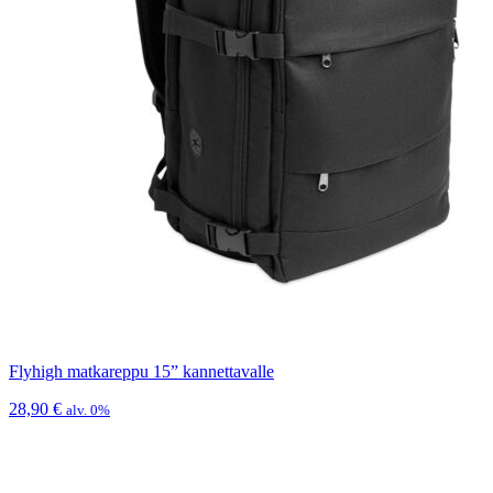
Flyhigh matkareppu 15” kannettavalle
28,90
€
alv. 0%