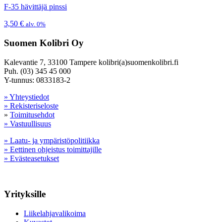
F-35 hävittäjä pinssi
3,50
€
alv. 0%
Suomen Kolibri Oy
Kalevantie 7, 33100 Tampere kolibri(a)suomenkolibri.fi
Puh. (03) 345 45 000
Y-tunnus: 0833183-2
» Yhteystiedot
» Rekisteriseloste
»
Toimitusehdot
» Vastuullisuus
» Laatu- ja ympäristöpolitiikka
» Eettinen ohjeistus toimittajille
» Evästeasetukset
Yrityksille
Liikelahjavalikoima