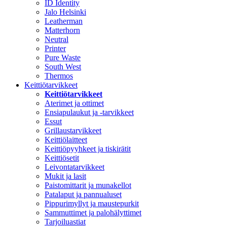
ID Identity
Jalo Helsinki
Leatherman
Matterhorn
Neutral
Printer
Pure Waste
South West
Thermos
Keittiötarvikkeet
Keittiötarvikkeet
Aterimet ja ottimet
Ensiapulaukut ja -tarvikkeet
Essut
Grillaustarvikkeet
Keittiölaitteet
Keittiöpyyhkeet ja tiskirätit
Keittiösetit
Leivontatarvikkeet
Mukit ja lasit
Paistomittarit ja munakellot
Patalaput ja pannualuset
Pippurimyllyt ja maustepurkit
Sammuttimet ja palohälyttimet
Tarjoiluastiat