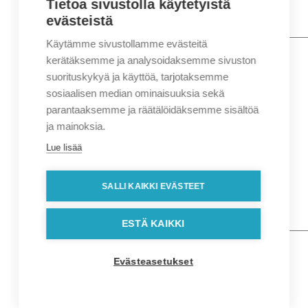
Tietoa sivustolla käytetyistä
evästeistä
Käytämme sivustollamme evästeitä
Nimi
*
Etunimi
kerätäksemme ja analysoidaksemme sivuston
Sukunimi
suorituskykyä ja käyttöä, tarjotaksemme
Yritys
sosiaalisen median ominaisuuksia sekä
parantaaksemme ja räätälöidäksemme sisältöä
Sähköposti
*
ja mainoksia.
Puhelin
*
Lue lisää
Osoitetiedot
Lähiosoite
SALLI KAIKKI EVÄSTEET
Kaupunki
Postinumero
Viesti
ESTÄ KAIKKI
Evästeasetukset