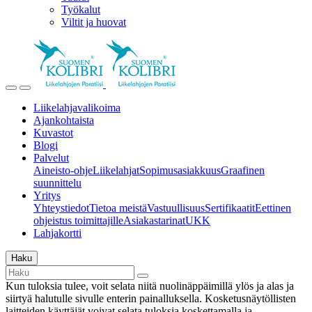
Työkalut
Viltit ja huovat
Liikelahjavalikoima
Ajankohtaista
Kuvastot
Blogi
Palvelut
Aineisto-ohje
Liikelahjat
Sopimusasiakkuus
Graafinen
suunnittelu
Yritys
Yhteystiedot
Tietoa meistä
Vastuullisuus
Sertifikaatit
Eettinen
ohjeistus toimittajille
Asiakastarinat
UKK
Lahjakortti
Haku
Kun tuloksia tulee, voit selata niitä nuolinäppäimillä ylös ja alas ja
siirtyä halutulle sivulle enterin painalluksella. Kosketusnäytöllisten
laitteiden käyttäjät voivat selata tuloksia koskettamalla ja