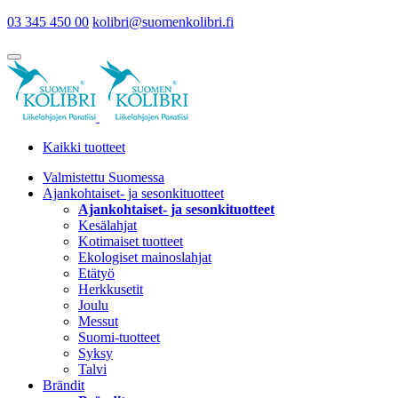
03 345 450 00
kolibri@suomenkolibri.fi
Kaikki tuotteet
Valmistettu Suomessa
Ajankohtaiset- ja sesonkituotteet
Ajankohtaiset- ja sesonkituotteet
Kesälahjat
Kotimaiset tuotteet
Ekologiset mainoslahjat
Etätyö
Herkkusetit
Joulu
Messut
Suomi-tuotteet
Syksy
Talvi
Brändit