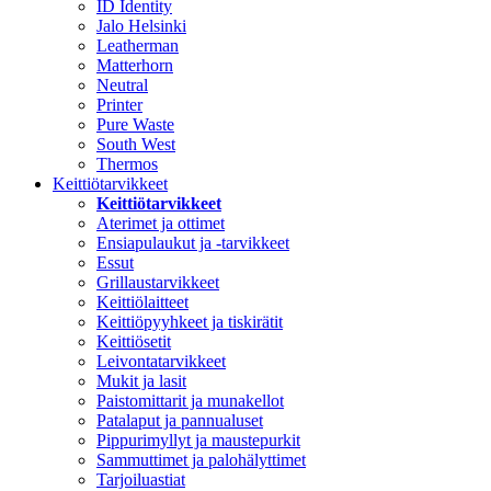
ID Identity
Jalo Helsinki
Leatherman
Matterhorn
Neutral
Printer
Pure Waste
South West
Thermos
Keittiötarvikkeet
Keittiötarvikkeet
Aterimet ja ottimet
Ensiapulaukut ja -tarvikkeet
Essut
Grillaustarvikkeet
Keittiölaitteet
Keittiöpyyhkeet ja tiskirätit
Keittiösetit
Leivontatarvikkeet
Mukit ja lasit
Paistomittarit ja munakellot
Patalaput ja pannualuset
Pippurimyllyt ja maustepurkit
Sammuttimet ja palohälyttimet
Tarjoiluastiat