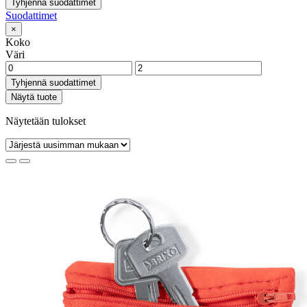
Tyhjennä suodattimet
Suodattimet
×
Koko
Väri
Tyhjennä suodattimet
Näytä tuote
Näytetään tulokset