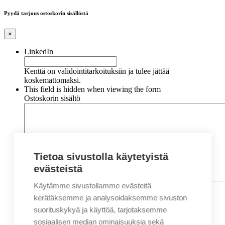
Pyydä tarjous ostoskorin sisällöstä
×
LinkedIn
Kenttä on validointitarkoituksiin ja tulee jättää
koskemattomaksi.
This field is hidden when viewing the form
Ostoskorin sisältö
Tietoa sivustolla käytetyistä
evästeistä
Käytämme sivustollamme evästeitä
Nimi
*
Etunimi
kerätäksemme ja analysoidaksemme sivuston
Sukunimi
suorituskykyä ja käyttöä, tarjotaksemme
Yritys
sosiaalisen median ominaisuuksia sekä