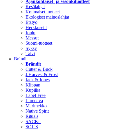
Ajankohtaiset- ja sesonkituotteet
Kesälahjat
Kotimaiset tuotteet
Ekologiset mainoslahjat
Etätyö
Herkkusetit
Joulu
Messut
Suomi-tuotteet
Syksy
Talvi
Brändit
Brändit
Cutter & Buck
J.Harvest & Frost
Jack & Jones
Klippan
Kupilka
Label-Free
Lumoava
Marimekko
Native Spirit
Rituals
SACKit
SOL'S