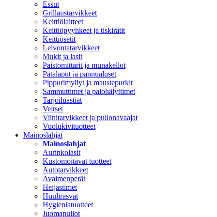
Essut
Grillaustarvikkeet
Keittiölaitteet
Keittiöpyyhkeet ja tiskirätit
Keittiösetit
Leivontatarvikkeet
Mukit ja lasit
Paistomittarit ja munakellot
Patalaput ja pannualuset
Pippurimyllyt ja maustepurkit
Sammuttimet ja palohälyttimet
Tarjoiluastiat
Veitset
Viinitarvikkeet ja pullonavaajat
Vuolukivituotteet
Mainoslahjat
Mainoslahjat
Aurinkolasit
Kustomoitavat tuotteet
Autotarvikkeet
Avaimenperät
Heijastimet
Huulirasvat
Hygieniatuotteet
Juomapullot