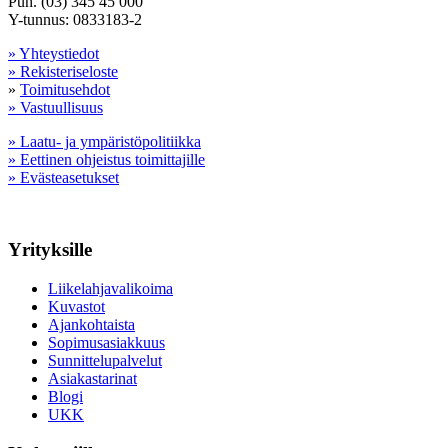
Puh. (03) 345 45 000
Y-tunnus: 0833183-2
» Yhteystiedot
» Rekisteriseloste
»
Toimitusehdot
» Vastuullisuus
» Laatu- ja ympäristöpolitiikka
» Eettinen ohjeistus toimittajille
» Evästeasetukset
Yrityksille
Liikelahjavalikoima
Kuvastot
Ajankohtaista
Sopimusasiakkuus
Sunnittelupalvelut
Asiakastarinat
Blogi
UKK