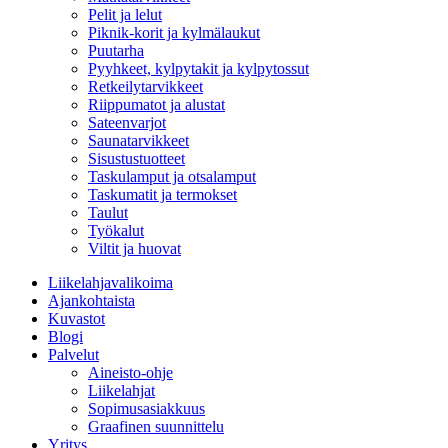
Pelit ja lelut
Piknik-korit ja kylmälaukut
Puutarha
Pyyhkeet, kylpytakit ja kylpytossut
Retkeilytarvikkeet
Riippumatot ja alustat
Sateenvarjot
Saunatarvikkeet
Sisustustuotteet
Taskulamput ja otsalamput
Taskumatit ja termokset
Taulut
Työkalut
Viltit ja huovat
Liikelahjavalikoima
Ajankohtaista
Kuvastot
Blogi
Palvelut
Aineisto-ohje
Liikelahjat
Sopimusasiakkuus
Graafinen suunnittelu
Yritys