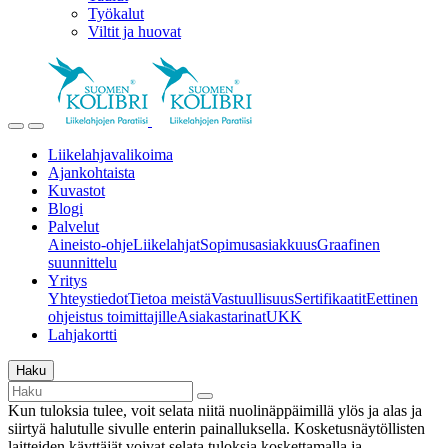
Työkalut
Viltit ja huovat
Liikelahjavalikoima
Ajankohtaista
Kuvastot
Blogi
Palvelut
Aineisto-ohje
Liikelahjat
Sopimusasiakkuus
Graafinen
suunnittelu
Yritys
Yhteystiedot
Tietoa meistä
Vastuullisuus
Sertifikaatit
Eettinen
ohjeistus toimittajille
Asiakastarinat
UKK
Lahjakortti
Haku
Kun tuloksia tulee, voit selata niitä nuolinäppäimillä ylös ja alas ja
siirtyä halutulle sivulle enterin painalluksella. Kosketusnäytöllisten
laitteiden käyttäjät voivat selata tuloksia koskettamalla ja