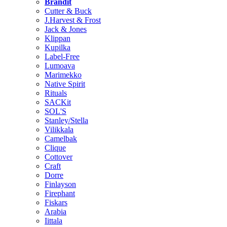
Brändit
Cutter & Buck
J.Harvest & Frost
Jack & Jones
Klippan
Kupilka
Label-Free
Lumoava
Marimekko
Native Spirit
Rituals
SACKit
SOL'S
Stanley/Stella
Vilikkala
Camelbak
Clique
Cottover
Craft
Dorre
Finlayson
Firephant
Fiskars
Arabia
Iittala