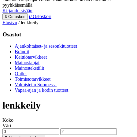
pyyhkäisemällä.
Kirjaudu sisään
0
Ostoskori
0
Ostoskori
Etusivu
/
lenkkeily
Osastot
Ajankohtaiset- ja sesonkituotteet
Brändit
Keittiötarvikkeet
Mainoslahjat
Mainostekstiilit
Outlet
Toimistotarvikkeet
Valmistettu Suomessa
Vapaa-ajan ja kodin tuotteet
lenkkeily
Koko
Väri