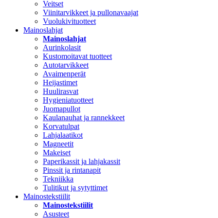
Veitset
Viinitarvikkeet ja pullonavaajat
Vuolukivituotteet
Mainoslahjat
Mainoslahjat
Aurinkolasit
Kustomoitavat tuotteet
Autotarvikkeet
Avaimenperät
Heijastimet
Huulirasvat
Hygieniatuotteet
Juomapullot
Kaulanauhat ja rannekkeet
Korvatulpat
Lahjalaatikot
Magneetit
Makeiset
Paperikassit ja lahjakassit
Pinssit ja rintanapit
Tekniikka
Tulitikut ja sytyttimet
Mainostekstiilit
Mainostekstiilit
Asusteet