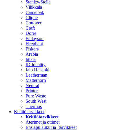
Stanley/Stella
Vilikkala
Camelbak
Clique
Cottover
Craft
Dorre
Finlayson
Firephant
Fiskars
Arabia
Iittala
ID Identity
Jalo Helsinki
Leatherman
Matterhorn
Neutral
Printer
Pure Waste
South West
Thermos
Keittiötarvikkeet
Keittiötarvikkeet
Aterimet ja ottimet
Ensiapulaukut ja -tarvikkeet