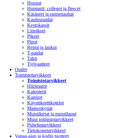
Housut
Hupparit, colleget ja fleecet
Käsineet ja rannenauhat
Kauluspaidat
Kestokassit
Lippikset
Pikeet
Pipot
Reput ja laukut
T-paidat
Takit
Työvaatteet
Outlet
Toimistotarvikkeet
Toimistotarvikkeet
Hiirimatot
Kalenterit
Kansiot
Käyntikorttikotelot
Mainoskynät
Muistikirjat ja muistilaput
Muut toimistotarvikkeet
Puhelintarvikkeet
Tietokonetarvikkeet
Vapaa-ajan ja kodin tuotteet