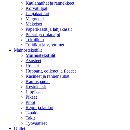
Kaulanauhat ja rannekkeet
Korvatulpat
Lahjalaatikot
Magneetit
Makeiset
Paperikassit ja lahjakassit
Pinssit ja rintanapit
Tekniikka
Tulitikut ja sytyttimet
Mainostekstiilit
Mainostekstiilit
Asusteet
Housut
Hupparit, colleget ja fleecet
Käsineet ja rannenauhat
Kauluspaidat
Kestokassit
Lippikset
Pikeet
Pipot
Reput ja laukut
T-paidat
Takit
Työvaatteet
Outlet