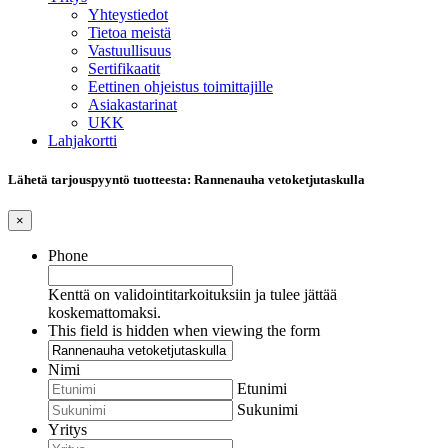
Yhteystiedot
Tietoa meistä
Vastuullisuus
Sertifikaatit
Eettinen ohjeistus toimittajille
Asiakastarinat
UKK
Lahjakortti
Lähetä tarjouspyyntö tuotteesta: Rannenauha vetoketjutaskulla
×
Phone
Kenttä on validointitarkoituksiin ja tulee jättää
koskemattomaksi.
This field is hidden when viewing the form
Nimi
Etunimi
Sukunimi
Yritys