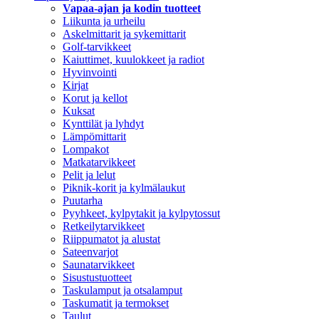
Vapaa-ajan ja kodin tuotteet
Liikunta ja urheilu
Askelmittarit ja sykemittarit
Golf-tarvikkeet
Kaiuttimet, kuulokkeet ja radiot
Hyvinvointi
Kirjat
Korut ja kellot
Kuksat
Kynttilät ja lyhdyt
Lämpömittarit
Lompakot
Matkatarvikkeet
Pelit ja lelut
Piknik-korit ja kylmälaukut
Puutarha
Pyyhkeet, kylpytakit ja kylpytossut
Retkeilytarvikkeet
Riippumatot ja alustat
Sateenvarjot
Saunatarvikkeet
Sisustustuotteet
Taskulamput ja otsalamput
Taskumatit ja termokset
Taulut