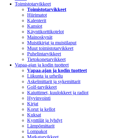
Toimistotarvikkeet
Toimistotarvikkeet
Hiirimatot
Kalenterit
Kansiot
Käyntikorttikotelot
Mainoskynät
Muistikirjat ja muistilaput
Muut toimistotarvikkeet
Puhelintarvikkeet
Tietokonetarvikkeet
Vapaa-ajan ja kodin tuotteet
Vapaa-ajan ja kodin tuotteet
Liikunta ja urheilu
Askelmittarit ja sykemittarit
Golf-tarvikkeet
Kaiuttimet, kuulokkeet ja radiot
Hyvinvointi
Kirjat
Korut ja kellot
Kuksat
Kynttilät ja lyhdyt
Lämpömittarit
Lompakot
Matkatarvikkeet