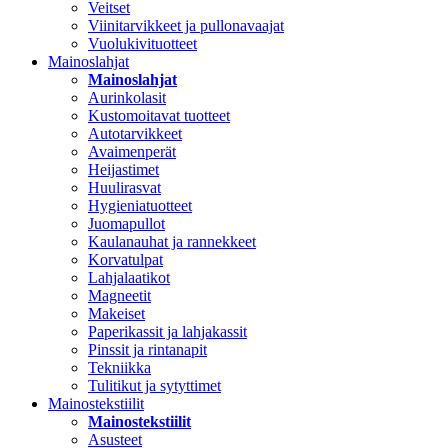
Veitset
Viinitarvikkeet ja pullonavaajat
Vuolukivituotteet
Mainoslahjat
Mainoslahjat
Aurinkolasit
Kustomoitavat tuotteet
Autotarvikkeet
Avaimenperät
Heijastimet
Huulirasvat
Hygieniatuotteet
Juomapullot
Kaulanauhat ja rannekkeet
Korvatulpat
Lahjalaatikot
Magneetit
Makeiset
Paperikassit ja lahjakassit
Pinssit ja rintanapit
Tekniikka
Tulitikut ja sytyttimet
Mainostekstiilit
Mainostekstiilit
Asusteet