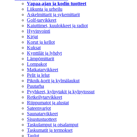
Vapaa-ajan ja kodin tuotteet
Liikunta ja urheilu
Askelmittarit ja sykemittarit
Golf-tarvikkeet
Kaiuttimet, kuulokkeet ja radiot
Hyvinvointi
Kirjat
Korut ja kellot
Kuksat
Kynttilät ja lyhdyt
Lämpömittarit
Lompakot
Matkatarvikkeet
Pelit ja lelut
Piknik-korit ja kylmälaukut
Puutarha
Pyyhkeet, kylpytakit ja kylpytossut
Retkeilytarvikkeet
Riippumatot ja alustat
Sateenvarjot
Saunatarvikkeet
Sisustustuotteet
Taskulamput ja otsalamput
Taskumatit ja termokset
Taulut