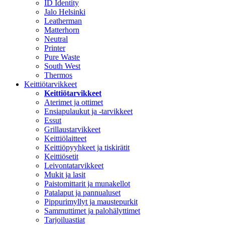
ID Identity
Jalo Helsinki
Leatherman
Matterhorn
Neutral
Printer
Pure Waste
South West
Thermos
Keittiötarvikkeet
Keittiötarvikkeet
Aterimet ja ottimet
Ensiapulaukut ja -tarvikkeet
Essut
Grillaustarvikkeet
Keittiölaitteet
Keittiöpyyhkeet ja tiskirätit
Keittiösetit
Leivontatarvikkeet
Mukit ja lasit
Paistomittarit ja munakellot
Patalaput ja pannualuset
Pippurimyllyt ja maustepurkit
Sammuttimet ja palohälyttimet
Tarjoiluastiat