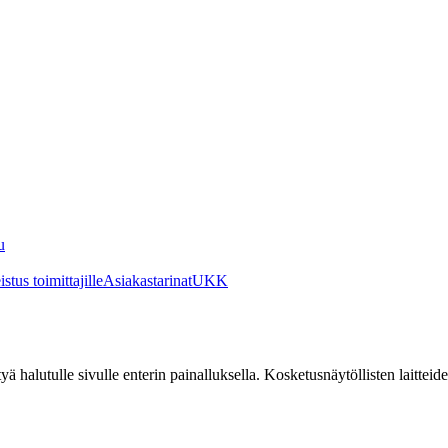
u
stus toimittajille
Asiakastarinat
UKK
irtyä halutulle sivulle enterin painalluksella. Kosketusnäytöllisten laittei