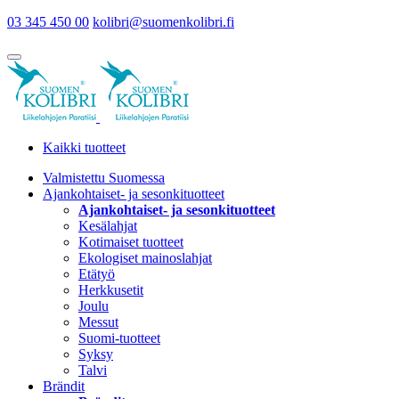
03 345 450 00
kolibri@suomenkolibri.fi
Kaikki tuotteet
Valmistettu Suomessa
Ajankohtaiset- ja sesonkituotteet
Ajankohtaiset- ja sesonkituotteet
Kesälahjat
Kotimaiset tuotteet
Ekologiset mainoslahjat
Etätyö
Herkkusetit
Joulu
Messut
Suomi-tuotteet
Syksy
Talvi
Brändit