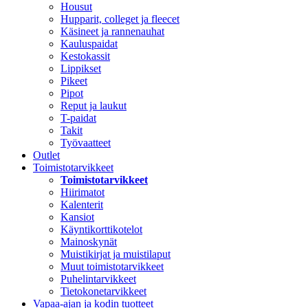
Housut
Hupparit, colleget ja fleecet
Käsineet ja rannenauhat
Kauluspaidat
Kestokassit
Lippikset
Pikeet
Pipot
Reput ja laukut
T-paidat
Takit
Työvaatteet
Outlet
Toimistotarvikkeet
Toimistotarvikkeet
Hiirimatot
Kalenterit
Kansiot
Käyntikorttikotelot
Mainoskynät
Muistikirjat ja muistilaput
Muut toimistotarvikkeet
Puhelintarvikkeet
Tietokonetarvikkeet
Vapaa-ajan ja kodin tuotteet