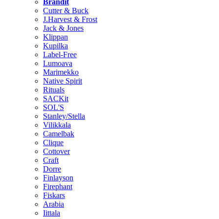
Brändit
Cutter & Buck
J.Harvest & Frost
Jack & Jones
Klippan
Kupilka
Label-Free
Lumoava
Marimekko
Native Spirit
Rituals
SACKit
SOL'S
Stanley/Stella
Vilikkala
Camelbak
Clique
Cottover
Craft
Dorre
Finlayson
Firephant
Fiskars
Arabia
Iittala