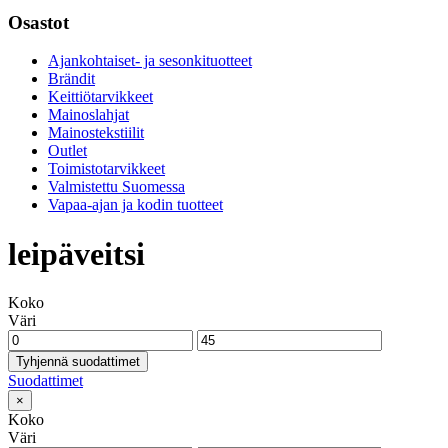
Osastot
Ajankohtaiset- ja sesonkituotteet
Brändit
Keittiötarvikkeet
Mainoslahjat
Mainostekstiilit
Outlet
Toimistotarvikkeet
Valmistettu Suomessa
Vapaa-ajan ja kodin tuotteet
leipäveitsi
Koko
Väri
Tyhjennä suodattimet
Suodattimet
×
Koko
Väri