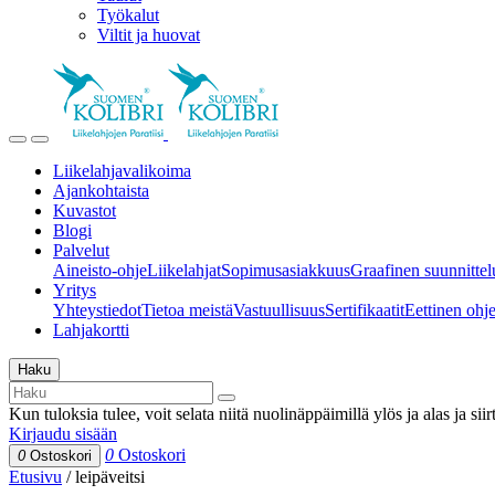
Työkalut
Viltit ja huovat
Liikelahjavalikoima
Ajankohtaista
Kuvastot
Blogi
Palvelut
Aineisto-ohje
Liikelahjat
Sopimusasiakkuus
Graafinen suunnittel
Yritys
Yhteystiedot
Tietoa meistä
Vastuullisuus
Sertifikaatit
Eettinen ohjei
Lahjakortti
Haku
Kun tuloksia tulee, voit selata niitä nuolinäppäimillä ylös ja alas ja si
Kirjaudu sisään
0
Ostoskori
0
Ostoskori
Etusivu
/
leipäveitsi