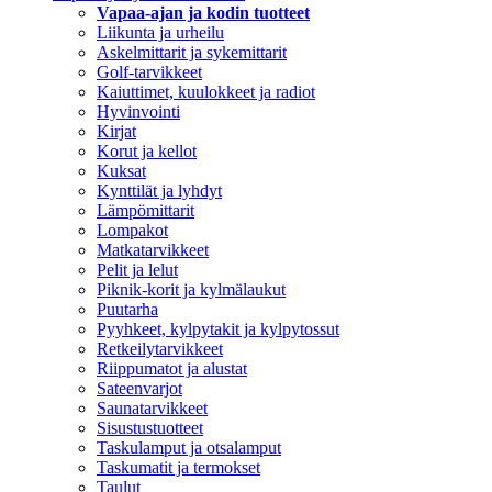
Vapaa-ajan ja kodin tuotteet
Liikunta ja urheilu
Askelmittarit ja sykemittarit
Golf-tarvikkeet
Kaiuttimet, kuulokkeet ja radiot
Hyvinvointi
Kirjat
Korut ja kellot
Kuksat
Kynttilät ja lyhdyt
Lämpömittarit
Lompakot
Matkatarvikkeet
Pelit ja lelut
Piknik-korit ja kylmälaukut
Puutarha
Pyyhkeet, kylpytakit ja kylpytossut
Retkeilytarvikkeet
Riippumatot ja alustat
Sateenvarjot
Saunatarvikkeet
Sisustustuotteet
Taskulamput ja otsalamput
Taskumatit ja termokset
Taulut