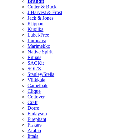
Brändit
Cutter & Buck
J.Harvest & Frost
Jack & Jones
Klippan
Kupilka
Label-Free
Lumoava
Marimekko
Native Spirit
Rituals
SACKit
SOL'S
Stanley/Stella
Vilikkala
Camelbak
Clique
Cottover
Craft
Dorre
Finlayson
Firephant
Fiskars
Arabia
Iittala