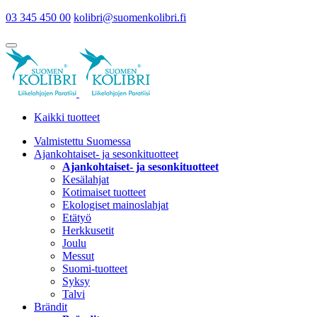
03 345 450 00
kolibri@suomenkolibri.fi
Kaikki tuotteet
Valmistettu Suomessa
Ajankohtaiset- ja sesonkituotteet
Ajankohtaiset- ja sesonkituotteet
Kesälahjat
Kotimaiset tuotteet
Ekologiset mainoslahjat
Etätyö
Herkkusetit
Joulu
Messut
Suomi-tuotteet
Syksy
Talvi
Brändit