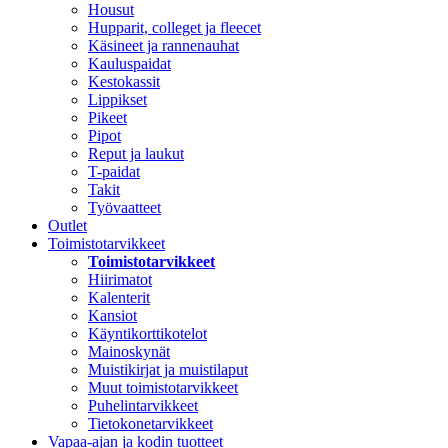
Housut
Hupparit, colleget ja fleecet
Käsineet ja rannenauhat
Kauluspaidat
Kestokassit
Lippikset
Pikeet
Pipot
Reput ja laukut
T-paidat
Takit
Työvaatteet
Outlet
Toimistotarvikkeet
Toimistotarvikkeet
Hiirimatot
Kalenterit
Kansiot
Käyntikorttikotelot
Mainoskynät
Muistikirjat ja muistilaput
Muut toimistotarvikkeet
Puhelintarvikkeet
Tietokonetarvikkeet
Vapaa-ajan ja kodin tuotteet