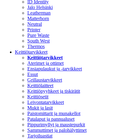
ID Identity
Jalo Helsinki
Leatherman
Matterhorn
Neutral
Printer
Pure Waste
South West
Thermos
Keittiötarvikkeet
Keittiötarvikkeet
Aterimet ja ottimet
Ensiapulaukut ja -tarvikkeet
Essut
Grillaustarvikkeet
Keittiölaitteet
Keittiöpyyhkeet ja tiskirätit
Keittiösetit
Leivontatarvikkeet
Mukit ja lasit
Paistomittarit ja munakellot
Patalaput ja pannualuset
Pippurimyllyt ja maustepurkit
Sammuttimet ja palohälyttimet
Tarjoiluastiat