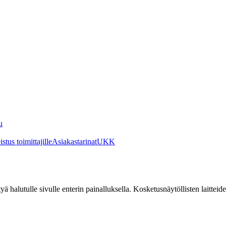
u
stus toimittajille
Asiakastarinat
UKK
irtyä halutulle sivulle enterin painalluksella. Kosketusnäytöllisten laittei