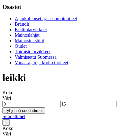
Osastot
Ajankohtaiset- ja sesonkituotteet
Brändit
Keittiötarvikkeet
Mainoslahjat
Mainostekstiilit
Outlet
Toimistotarvikkeet
Valmistettu Suomessa
Vapaa-ajan ja kodin tuotteet
leikki
Koko
Väri
Tyhjennä suodattimet
Suodattimet
×
Koko
Väri