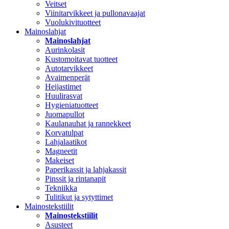
Veitset
Viinitarvikkeet ja pullonavaajat
Vuolukivituotteet
Mainoslahjat
Mainoslahjat
Aurinkolasit
Kustomoitavat tuotteet
Autotarvikkeet
Avaimenperät
Heijastimet
Huulirasvat
Hygieniatuotteet
Juomapullot
Kaulanauhat ja rannekkeet
Korvatulpat
Lahjalaatikot
Magneetit
Makeiset
Paperikassit ja lahjakassit
Pinssit ja rintanapit
Tekniikka
Tulitikut ja sytyttimet
Mainostekstiilit
Mainostekstiilit
Asusteet