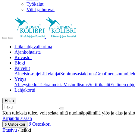
Työkalut
Viltit ja huovat
Liikelahjavalikoima
Ajankohtaista
Kuvastot
Blogi
Palvelut
Aineisto-ohje
Liikelahjat
Sopimusasiakkuus
Graafinen suunnittel
Yritys
Yhteystiedot
Tietoa meistä
Vastuullisuus
Sertifikaatit
Eettinen ohjei
Lahjakortti
Haku
Kun tuloksia tulee, voit selata niitä nuolinäppäimillä ylös ja alas ja si
Kirjaudu sisään
0
Ostoskori
0
Ostoskori
Etusivu
/
leikki