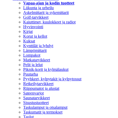
Vapaa-ajan ja kodin tuotteet
Liikunta ja urheilu
Askelmittarit ja sykemittarit
Golf-tarvikkeet
Kaiuttimet, kuulokkeet ja radiot
Hyvinvointi
Kirjat
Korut ja kellot
Kuksat
Kynttilät ja lyhdyt
Lämpömittarit
Lompakot
Matkatarvikkeet
Pelit ja lelut
Piknik-korit ja kylmälaukut
Puutarha
Pyyhkeet, kylpytakit ja kylpytossut
Retkeilytarvikkeet
Riippumatot ja alustat
Sateenvarjot
Saunatarvikkeet
Sisustustuotteet
Taskulamput ja otsalamput
Taskumatit ja termokset
Taulut