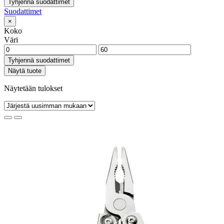
Tyhjennä suodattimet
Suodattimet
×
Koko
Väri
Tyhjennä suodattimet
Näytä tuote
Näytetään tulokset