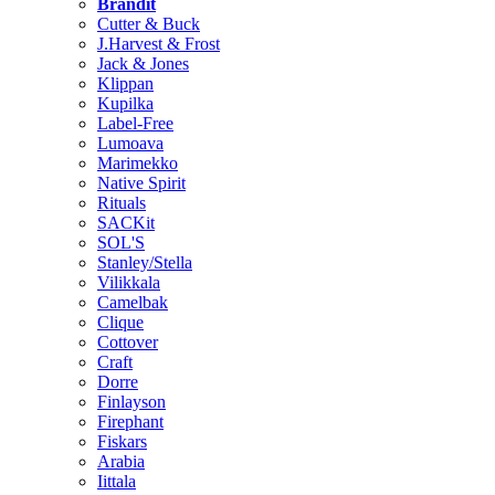
Brändit
Cutter & Buck
J.Harvest & Frost
Jack & Jones
Klippan
Kupilka
Label-Free
Lumoava
Marimekko
Native Spirit
Rituals
SACKit
SOL'S
Stanley/Stella
Vilikkala
Camelbak
Clique
Cottover
Craft
Dorre
Finlayson
Firephant
Fiskars
Arabia
Iittala