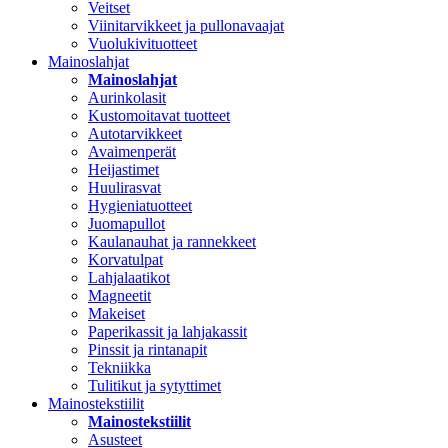
Veitset
Viinitarvikkeet ja pullonavaajat
Vuolukivituotteet
Mainoslahjat
Mainoslahjat
Aurinkolasit
Kustomoitavat tuotteet
Autotarvikkeet
Avaimenperät
Heijastimet
Huulirasvat
Hygieniatuotteet
Juomapullot
Kaulanauhat ja rannekkeet
Korvatulpat
Lahjalaatikot
Magneetit
Makeiset
Paperikassit ja lahjakassit
Pinssit ja rintanapit
Tekniikka
Tulitikut ja sytyttimet
Mainostekstiilit
Mainostekstiilit
Asusteet