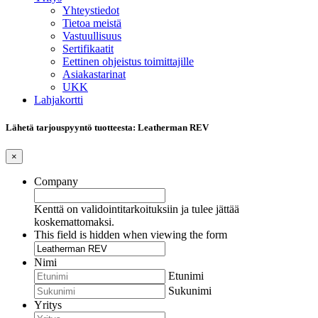
Yhteystiedot
Tietoa meistä
Vastuullisuus
Sertifikaatit
Eettinen ohjeistus toimittajille
Asiakastarinat
UKK
Lahjakortti
Lähetä tarjouspyyntö tuotteesta: Leatherman REV
×
Company
Kenttä on validointitarkoituksiin ja tulee jättää
koskemattomaksi.
This field is hidden when viewing the form
Nimi
Etunimi
Sukunimi
Yritys