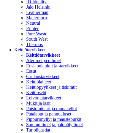
ID Identity
Jalo Helsinki
Leatherman
Matterhorn
Neutral
Printer
Pure Waste
South West
Thermos
Keittiötarvikkeet
Keittiötarvikkeet
Aterimet ja ottimet
Ensiapulaukut ja -tarvikkeet
Essut
Grillaustarvikkeet
Keittiölaitteet
Keittiöpyyhkeet ja tiskirätit
Keittiösetit
Leivontatarvikkeet
Mukit ja lasit
Paistomittarit ja munakellot
Patalaput ja pannualuset
Pippurimyllyt ja maustepurkit
Sammuttimet ja palohälyttimet
Tarjoiluastiat