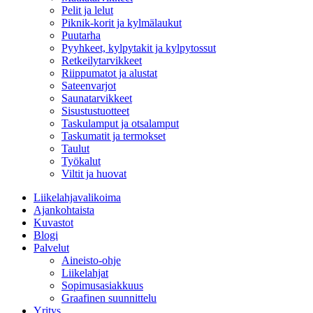
Pelit ja lelut
Piknik-korit ja kylmälaukut
Puutarha
Pyyhkeet, kylpytakit ja kylpytossut
Retkeilytarvikkeet
Riippumatot ja alustat
Sateenvarjot
Saunatarvikkeet
Sisustustuotteet
Taskulamput ja otsalamput
Taskumatit ja termokset
Taulut
Työkalut
Viltit ja huovat
Liikelahjavalikoima
Ajankohtaista
Kuvastot
Blogi
Palvelut
Aineisto-ohje
Liikelahjat
Sopimusasiakkuus
Graafinen suunnittelu
Yritys