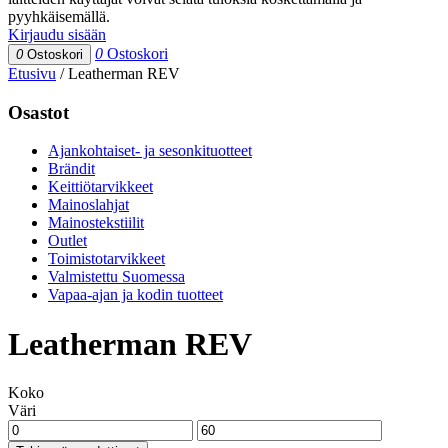
pyyhkäisemällä.
Kirjaudu sisään
0
Ostoskori
0
Ostoskori
Etusivu
/
Leatherman REV
Osastot
Ajankohtaiset- ja sesonkituotteet
Brändit
Keittiötarvikkeet
Mainoslahjat
Mainostekstiilit
Outlet
Toimistotarvikkeet
Valmistettu Suomessa
Vapaa-ajan ja kodin tuotteet
Leatherman REV
Koko
Väri