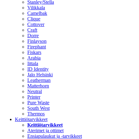
Stanley/Stella
Vilikkala
Camelbak
Clique
Cottover
Craft
Dorre
Finlayson
Firephant
Fiskars
Arabia
Iittala
ID Identity
Jalo Helsinki
Leatherman
Matterhorn
Neutral
Printer
Pure Waste
South West
Thermos
Keittiötarvikkeet
Keittiötarvikkeet
Aterimet ja ottimet
Ensiapulaukut ja -tarvikkeet