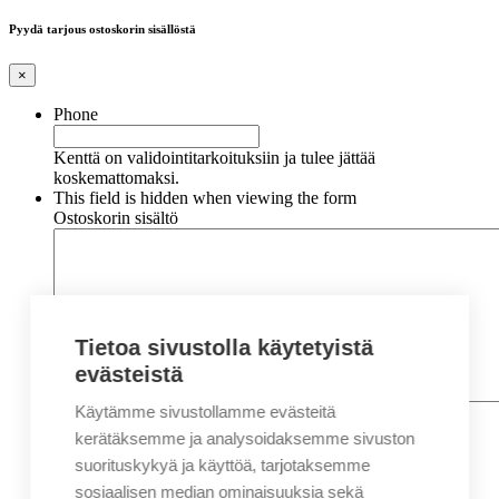
Pyydä tarjous ostoskorin sisällöstä
×
Phone
Kenttä on validointitarkoituksiin ja tulee jättää
koskemattomaksi.
This field is hidden when viewing the form
Ostoskorin sisältö
Tietoa sivustolla käytetyistä
evästeistä
Käytämme sivustollamme evästeitä
Nimi
*
Etunimi
kerätäksemme ja analysoidaksemme sivuston
Sukunimi
suorituskykyä ja käyttöä, tarjotaksemme
Yritys
sosiaalisen median ominaisuuksia sekä