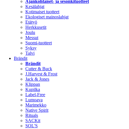
Ajankohtaiset- ja sesonkituotteet
Kesälahjat
Kotimaiset tuotteet
Ekologiset mainoslahjat
Etätyö
Herkkusetit
Joulu
Messut
Suomi-tuotteet
Syksy
Talvi
Brändit
Brändit
Cutter & Buck
J.Harvest & Frost
Jack & Jones
Klippan
Kupilka
Label-Free
Lumoava
Marimekko
Native Spirit
Rituals
SACKit
SOL'S