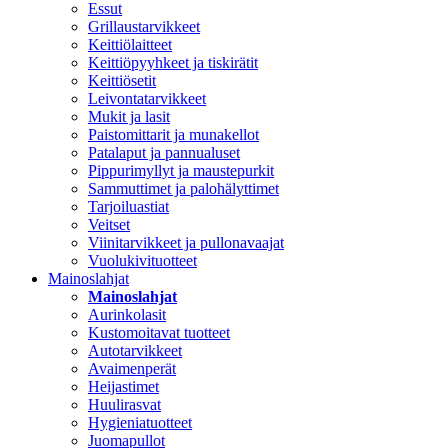
Essut
Grillaustarvikkeet
Keittiölaitteet
Keittiöpyyhkeet ja tiskirätit
Keittiösetit
Leivontatarvikkeet
Mukit ja lasit
Paistomittarit ja munakellot
Patalaput ja pannualuset
Pippurimyllyt ja maustepurkit
Sammuttimet ja palohälyttimet
Tarjoiluastiat
Veitset
Viinitarvikkeet ja pullonavaajat
Vuolukivituotteet
Mainoslahjat
Mainoslahjat
Aurinkolasit
Kustomoitavat tuotteet
Autotarvikkeet
Avaimenperät
Heijastimet
Huulirasvat
Hygieniatuotteet
Juomapullot