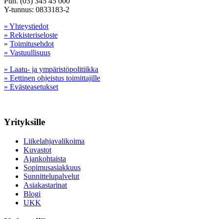
Puh. (03) 345 45 000
Y-tunnus: 0833183-2
» Yhteystiedot
» Rekisteriseloste
»
Toimitusehdot
» Vastuullisuus
» Laatu- ja ympäristöpolitiikka
» Eettinen ohjeistus toimittajille
» Evästeasetukset
Yrityksille
Liikelahjavalikoima
Kuvastot
Ajankohtaista
Sopimusasiakkuus
Sunnittelupalvelut
Asiakastarinat
Blogi
UKK