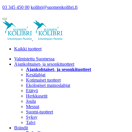
03 345 450 00
kolibri@suomenkolibri.fi
Kaikki tuotteet
Valmistettu Suomessa
Ajankohtaiset- ja sesonkituotteet
Ajankohtaiset- ja sesonkituotteet
Kesälahjat
Kotimaiset tuotteet
Ekologiset mainoslahjat
Etätyö
Herkkusetit
Joulu
Messut
Suomi-tuotteet
Syksy
Talvi
Brändit