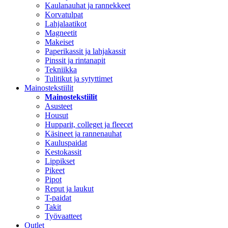
Kaulanauhat ja rannekkeet
Korvatulpat
Lahjalaatikot
Magneetit
Makeiset
Paperikassit ja lahjakassit
Pinssit ja rintanapit
Tekniikka
Tulitikut ja sytyttimet
Mainostekstiilit
Mainostekstiilit
Asusteet
Housut
Hupparit, colleget ja fleecet
Käsineet ja rannenauhat
Kauluspaidat
Kestokassit
Lippikset
Pikeet
Pipot
Reput ja laukut
T-paidat
Takit
Työvaatteet
Outlet