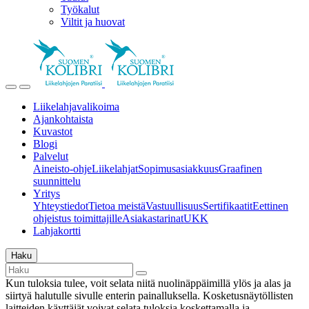
Työkalut
Viltit ja huovat
Liikelahjavalikoima
Ajankohtaista
Kuvastot
Blogi
Palvelut
Aineisto-ohje
Liikelahjat
Sopimusasiakkuus
Graafinen
suunnittelu
Yritys
Yhteystiedot
Tietoa meistä
Vastuullisuus
Sertifikaatit
Eettinen
ohjeistus toimittajille
Asiakastarinat
UKK
Lahjakortti
Haku
Kun tuloksia tulee, voit selata niitä nuolinäppäimillä ylös ja alas ja
siirtyä halutulle sivulle enterin painalluksella. Kosketusnäytöllisten
laitteiden käyttäjät voivat selata tuloksia koskettamalla ja