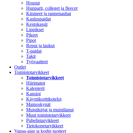
Housut
Hupparit, colleget ja fleecet
Käsineet ja rannenauhat
Kauluspaidat
Kestokassit
Lippikset
Pikeet
Pipot
Reput ja laukut
T-paidat
Takit
Työvaatteet
Outlet
Toimistotarvikkeet
Toimistotarvikkeet
Hiirimatot
Kalenterit
Kansiot
Käyntikorttikotelot
Mainoskynät
Muistikirjat ja muistilaput
Muut toimistotarvikkeet
Puhelintarvikkeet
Tietokonetarvikkeet
Vapaa-ajan ja kodin tuotteet