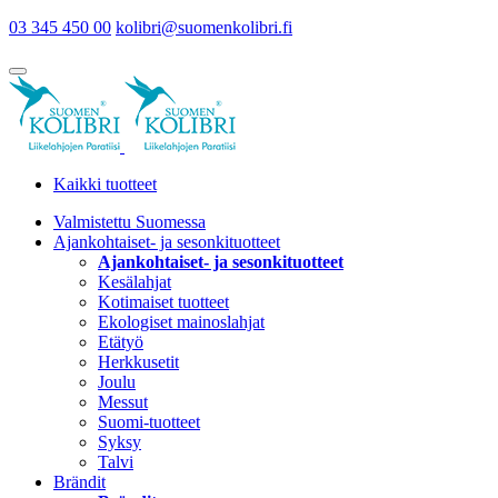
03 345 450 00
kolibri@suomenkolibri.fi
Kaikki tuotteet
Valmistettu Suomessa
Ajankohtaiset- ja sesonkituotteet
Ajankohtaiset- ja sesonkituotteet
Kesälahjat
Kotimaiset tuotteet
Ekologiset mainoslahjat
Etätyö
Herkkusetit
Joulu
Messut
Suomi-tuotteet
Syksy
Talvi
Brändit