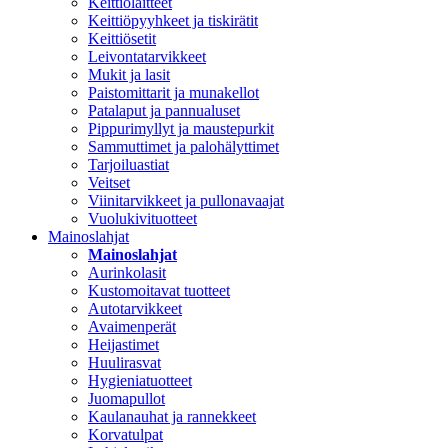
Keittiölaitteet
Keittiöpyyhkeet ja tiskirätit
Keittiösetit
Leivontatarvikkeet
Mukit ja lasit
Paistomittarit ja munakellot
Patalaput ja pannualuset
Pippurimyllyt ja maustepurkit
Sammuttimet ja palohälyttimet
Tarjoiluastiat
Veitset
Viinitarvikkeet ja pullonavaajat
Vuolukivituotteet
Mainoslahjat
Mainoslahjat
Aurinkolasit
Kustomoitavat tuotteet
Autotarvikkeet
Avaimenperät
Heijastimet
Huulirasvat
Hygieniatuotteet
Juomapullot
Kaulanauhat ja rannekkeet
Korvatulpat