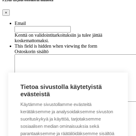
Pyydä tarjous ostoskorin sisällöstä
×
Email
Kenttä on validointitarkoituksiin ja tulee jättää
koskemattomaksi.
This field is hidden when viewing the form
Ostoskorin sisältö
Tietoa sivustolla käytetyistä
evästeistä
Käytämme sivustollamme evästeitä
Nimi
*
Etunimi
kerätäksemme ja analysoidaksemme sivuston
Sukunimi
suorituskykyä ja käyttöä, tarjotaksemme
Yritys
sosiaalisen median ominaisuuksia sekä
parantaaksemme ja räätälöidäksemme sisältöä
Sähköposti
*