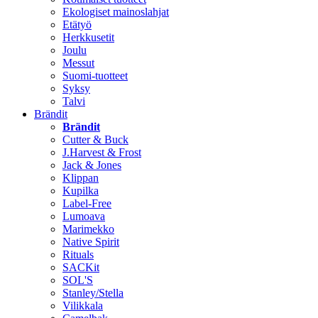
Ekologiset mainoslahjat
Etätyö
Herkkusetit
Joulu
Messut
Suomi-tuotteet
Syksy
Talvi
Brändit
Brändit
Cutter & Buck
J.Harvest & Frost
Jack & Jones
Klippan
Kupilka
Label-Free
Lumoava
Marimekko
Native Spirit
Rituals
SACKit
SOL'S
Stanley/Stella
Vilikkala