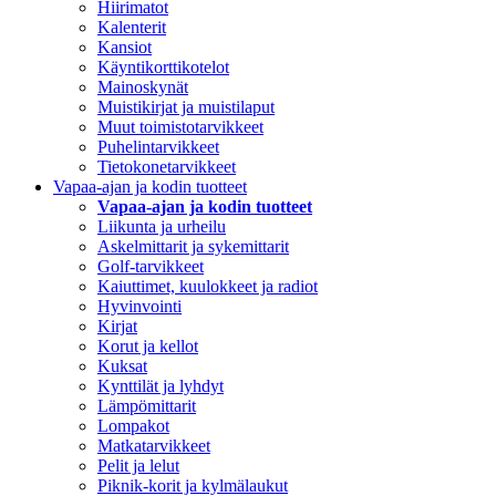
Hiirimatot
Kalenterit
Kansiot
Käyntikorttikotelot
Mainoskynät
Muistikirjat ja muistilaput
Muut toimistotarvikkeet
Puhelintarvikkeet
Tietokonetarvikkeet
Vapaa-ajan ja kodin tuotteet
Vapaa-ajan ja kodin tuotteet
Liikunta ja urheilu
Askelmittarit ja sykemittarit
Golf-tarvikkeet
Kaiuttimet, kuulokkeet ja radiot
Hyvinvointi
Kirjat
Korut ja kellot
Kuksat
Kynttilät ja lyhdyt
Lämpömittarit
Lompakot
Matkatarvikkeet
Pelit ja lelut
Piknik-korit ja kylmälaukut