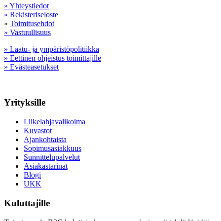
» Yhteystiedot
» Rekisteriseloste
»
Toimitusehdot
» Vastuullisuus
» Laatu- ja ympäristöpolitiikka
» Eettinen ohjeistus toimittajille
» Evästeasetukset
Yrityksille
Liikelahjavalikoima
Kuvastot
Ajankohtaista
Sopimusasiakkuus
Sunnittelupalvelut
Asiakastarinat
Blogi
UKK
Kuluttajille