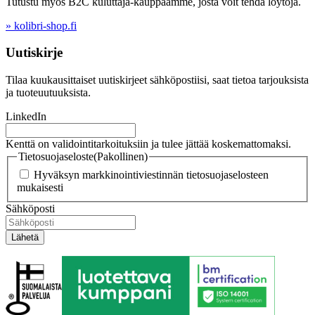
Tutustu myös B2C kuluttaja-kauppaamme, josta voit tehdä löytöjä.
» kolibri-shop.fi
Uutiskirje
Tilaa kuukausittaiset uutiskirjeet sähköpostiisi, saat tietoa tarjouksista
ja tuoteuutuuksista.
LinkedIn
Kenttä on validointitarkoituksiin ja tulee jättää koskemattomaksi.
Tietosuojaseloste
(Pakollinen)
Hyväksyn markkinointiviestinnän tietosuojaselosteen
mukaisesti
Sähköposti