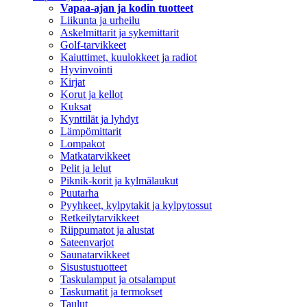
Vapaa-ajan ja kodin tuotteet
Liikunta ja urheilu
Askelmittarit ja sykemittarit
Golf-tarvikkeet
Kaiuttimet, kuulokkeet ja radiot
Hyvinvointi
Kirjat
Korut ja kellot
Kuksat
Kynttilät ja lyhdyt
Lämpömittarit
Lompakot
Matkatarvikkeet
Pelit ja lelut
Piknik-korit ja kylmälaukut
Puutarha
Pyyhkeet, kylpytakit ja kylpytossut
Retkeilytarvikkeet
Riippumatot ja alustat
Sateenvarjot
Saunatarvikkeet
Sisustustuotteet
Taskulamput ja otsalamput
Taskumatit ja termokset
Taulut