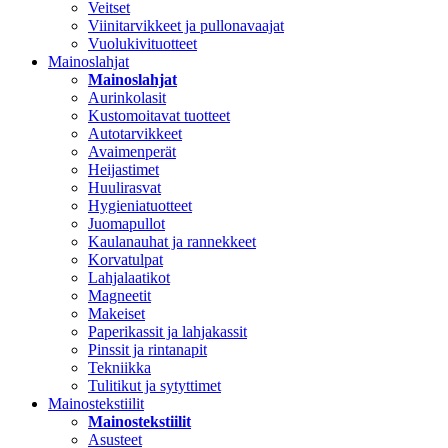
Veitset
Viinitarvikkeet ja pullonavaajat
Vuolukivituotteet
Mainoslahjat
Mainoslahjat
Aurinkolasit
Kustomoitavat tuotteet
Autotarvikkeet
Avaimenperät
Heijastimet
Huulirasvat
Hygieniatuotteet
Juomapullot
Kaulanauhat ja rannekkeet
Korvatulpat
Lahjalaatikot
Magneetit
Makeiset
Paperikassit ja lahjakassit
Pinssit ja rintanapit
Tekniikka
Tulitikut ja sytyttimet
Mainostekstiilit
Mainostekstiilit
Asusteet