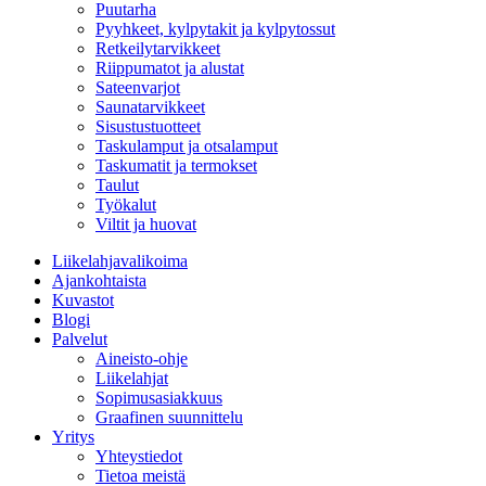
Puutarha
Pyyhkeet, kylpytakit ja kylpytossut
Retkeilytarvikkeet
Riippumatot ja alustat
Sateenvarjot
Saunatarvikkeet
Sisustustuotteet
Taskulamput ja otsalamput
Taskumatit ja termokset
Taulut
Työkalut
Viltit ja huovat
Liikelahjavalikoima
Ajankohtaista
Kuvastot
Blogi
Palvelut
Aineisto-ohje
Liikelahjat
Sopimusasiakkuus
Graafinen suunnittelu
Yritys
Yhteystiedot
Tietoa meistä