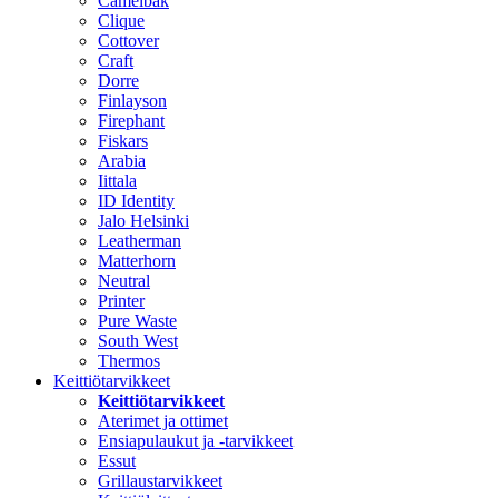
Camelbak
Clique
Cottover
Craft
Dorre
Finlayson
Firephant
Fiskars
Arabia
Iittala
ID Identity
Jalo Helsinki
Leatherman
Matterhorn
Neutral
Printer
Pure Waste
South West
Thermos
Keittiötarvikkeet
Keittiötarvikkeet
Aterimet ja ottimet
Ensiapulaukut ja -tarvikkeet
Essut
Grillaustarvikkeet