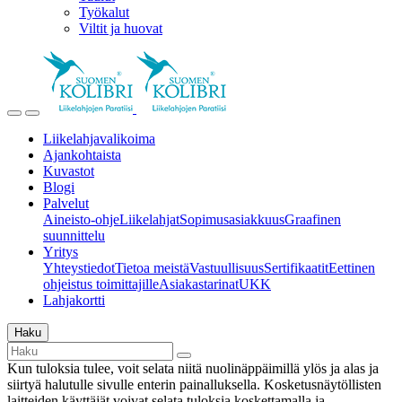
Työkalut
Viltit ja huovat
Liikelahjavalikoima
Ajankohtaista
Kuvastot
Blogi
Palvelut
Aineisto-ohje
Liikelahjat
Sopimusasiakkuus
Graafinen
suunnittelu
Yritys
Yhteystiedot
Tietoa meistä
Vastuullisuus
Sertifikaatit
Eettinen
ohjeistus toimittajille
Asiakastarinat
UKK
Lahjakortti
Haku
Kun tuloksia tulee, voit selata niitä nuolinäppäimillä ylös ja alas ja
siirtyä halutulle sivulle enterin painalluksella. Kosketusnäytöllisten
laitteiden käyttäjät voivat selata tuloksia koskettamalla ja