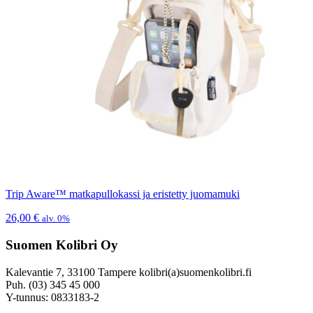
Trip Aware™ matkapullokassi ja eristetty juomamuki
26,00
€
alv. 0%
Suomen Kolibri Oy
Kalevantie 7, 33100 Tampere kolibri(a)suomenkolibri.fi
Puh. (03) 345 45 000
Y-tunnus: 0833183-2