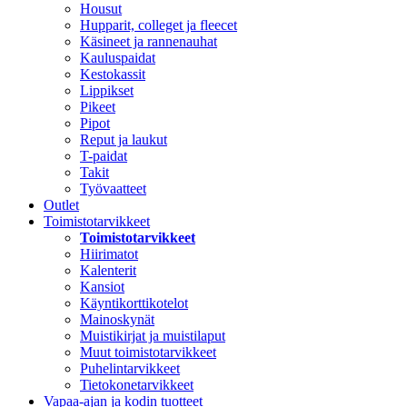
Housut
Hupparit, colleget ja fleecet
Käsineet ja rannenauhat
Kauluspaidat
Kestokassit
Lippikset
Pikeet
Pipot
Reput ja laukut
T-paidat
Takit
Työvaatteet
Outlet
Toimistotarvikkeet
Toimistotarvikkeet
Hiirimatot
Kalenterit
Kansiot
Käyntikorttikotelot
Mainoskynät
Muistikirjat ja muistilaput
Muut toimistotarvikkeet
Puhelintarvikkeet
Tietokonetarvikkeet
Vapaa-ajan ja kodin tuotteet