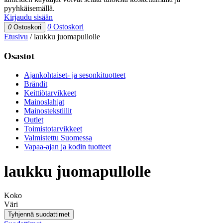
pyyhkäisemällä.
Kirjaudu sisään
0
Ostoskori
0
Ostoskori
Etusivu
/
laukku juomapullolle
Osastot
Ajankohtaiset- ja sesonkituotteet
Brändit
Keittiötarvikkeet
Mainoslahjat
Mainostekstiilit
Outlet
Toimistotarvikkeet
Valmistettu Suomessa
Vapaa-ajan ja kodin tuotteet
laukku juomapullolle
Koko
Väri
Tyhjennä suodattimet