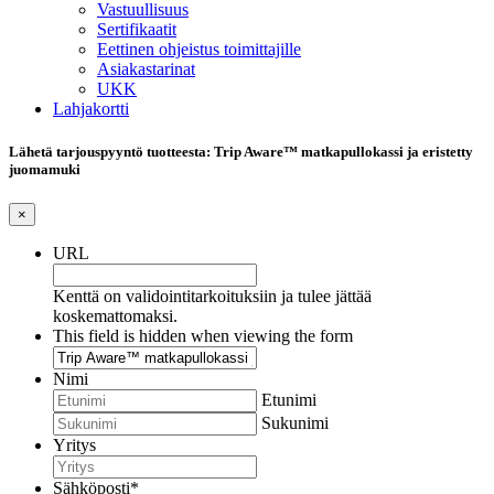
Vastuullisuus
Sertifikaatit
Eettinen ohjeistus toimittajille
Asiakastarinat
UKK
Lahjakortti
Lähetä tarjouspyyntö tuotteesta: Trip Aware™ matkapullokassi ja eristetty
juomamuki
×
URL
Kenttä on validointitarkoituksiin ja tulee jättää
koskemattomaksi.
This field is hidden when viewing the form
Nimi
Etunimi
Sukunimi
Yritys
Sähköposti
*