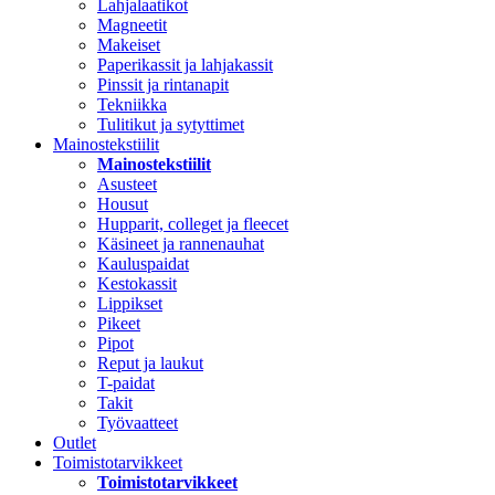
Lahjalaatikot
Magneetit
Makeiset
Paperikassit ja lahjakassit
Pinssit ja rintanapit
Tekniikka
Tulitikut ja sytyttimet
Mainostekstiilit
Mainostekstiilit
Asusteet
Housut
Hupparit, colleget ja fleecet
Käsineet ja rannenauhat
Kauluspaidat
Kestokassit
Lippikset
Pikeet
Pipot
Reput ja laukut
T-paidat
Takit
Työvaatteet
Outlet
Toimistotarvikkeet
Toimistotarvikkeet