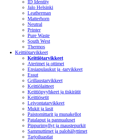
ID Identity
Jalo Helsinki
Leatherman
Matterhorn
Neutral
Printer
Pure Waste
South West
Thermos
Keittiötarvikkeet
Keittiötarvikkeet
Aterimet ja ottimet
Ensiapulaukut ja -tarvikkeet
Essut
Grillaustarvikkeet
Keittiölaitteet
Keittiöpyyhkeet ja tiskirätit
Keittiösetit
Leivontatarvikkeet
Mukit ja lasit
Paistomittarit ja munakellot
Patalaput ja pannualuset
Pippurimyllyt ja maustepurkit
Sammuttimet ja palohälyttimet
Tarjoiluastiat