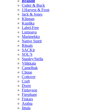
Brändit
Cutter & Buck
J.Harvest & Frost
Jack & Jones
Klippan
Kupilka
Label-Free
Lumoava
Marimekko
Native Spirit
Rituals
SACKit
SOL'S
Stanley/Stella
Vilikkala
Camelbak
Clique
Cottover
Craft
Dorre
Finlayson
Firephant
Fiskars
Arabia
Iittala