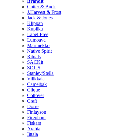
Brändit
Cutter & Buck
J.Harvest & Frost
Jack & Jones
Klippan
Kupilka
Label-Free
Lumoava
Marimekko
Native Spirit
Rituals
SACKit
SOL'S
Stanley/Stella
Vilikkala
Camelbak
Clique
Cottover
Craft
Dorre
Finlayson
Firephant
Fiskars
Arabia
Iittala