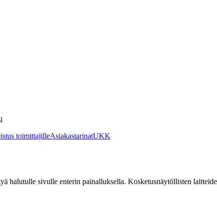
u
stus toimittajille
Asiakastarinat
UKK
irtyä halutulle sivulle enterin painalluksella. Kosketusnäytöllisten laittei