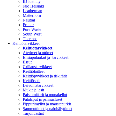
ID Identity
Jalo Helsinki
Leatherman
Matterhorn
Neutral
Printer
Pure Waste
South West
Thermos
Keittiötarvikkeet
Keittiötarvikkeet
Aterimet ja ottimet
Ensiapulaukut ja -tarvikkeet
Essut
Grillaustarvikkeet
Keittiölaitteet
Keittiöpyyhkeet ja tiskirätit
Keittiösetit
Leivontatarvikkeet
Mukit ja lasit
Paistomittarit ja munakellot
Patalaput ja pannualuset
Pippurimyllyt ja maustepurkit
Sammuttimet ja palohälyttimet
Tarjoiluastiat