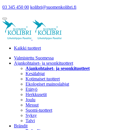
03 345 450 00
kolibri@suomenkolibri.fi
Kaikki tuotteet
Valmistettu Suomessa
Ajankohtaiset- ja sesonkituotteet
Ajankohtaiset- ja sesonkituotteet
Kesälahjat
Kotimaiset tuotteet
Ekologiset mainoslahjat
Etätyö
Herkkusetit
Joulu
Messut
Suomi-tuotteet
Syksy
Talvi
Brändit