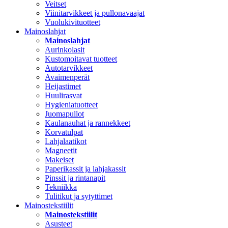
Veitset
Viinitarvikkeet ja pullonavaajat
Vuolukivituotteet
Mainoslahjat
Mainoslahjat
Aurinkolasit
Kustomoitavat tuotteet
Autotarvikkeet
Avaimenperät
Heijastimet
Huulirasvat
Hygieniatuotteet
Juomapullot
Kaulanauhat ja rannekkeet
Korvatulpat
Lahjalaatikot
Magneetit
Makeiset
Paperikassit ja lahjakassit
Pinssit ja rintanapit
Tekniikka
Tulitikut ja sytyttimet
Mainostekstiilit
Mainostekstiilit
Asusteet