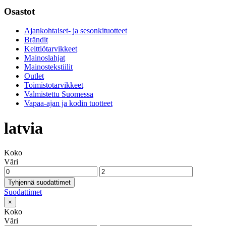
Osastot
Ajankohtaiset- ja sesonkituotteet
Brändit
Keittiötarvikkeet
Mainoslahjat
Mainostekstiilit
Outlet
Toimistotarvikkeet
Valmistettu Suomessa
Vapaa-ajan ja kodin tuotteet
latvia
Koko
Väri
Tyhjennä suodattimet
Suodattimet
×
Koko
Väri