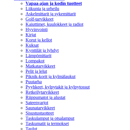
Vapaa-ajan ja kodin tuotteet
Liikunta ja urheilu
Askelmittarit ja sykemittarit
Golf-tarvikkeet
Kaiuttimet, kuulokkeet ja radiot
Hyvinvointi
Kirjat
Korut ja kellot
Kuksat
Kynttilät ja lyhdyt
Lämpömittarit
Lompakot
Matkatarvikkeet
Pelit ja lelut
Piknik-korit ja kylmälaukut
Puutarha
Pyyhkeet, kylpytakit ja kylpytossut
Retkeilytarvikkeet
Riippumatot ja alustat
Sateenvarjot
Saunatarvikkeet
Sisustustuotteet
Taskulamput ja otsalamput
Taskumatit ja termokset
Taulut