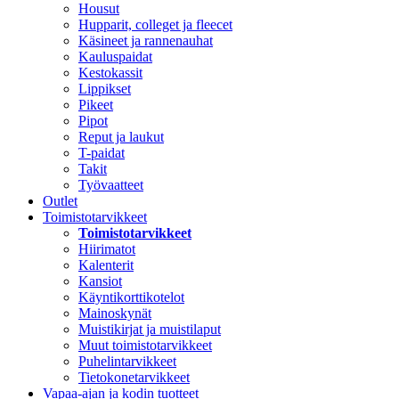
Housut
Hupparit, colleget ja fleecet
Käsineet ja rannenauhat
Kauluspaidat
Kestokassit
Lippikset
Pikeet
Pipot
Reput ja laukut
T-paidat
Takit
Työvaatteet
Outlet
Toimistotarvikkeet
Toimistotarvikkeet
Hiirimatot
Kalenterit
Kansiot
Käyntikorttikotelot
Mainoskynät
Muistikirjat ja muistilaput
Muut toimistotarvikkeet
Puhelintarvikkeet
Tietokonetarvikkeet
Vapaa-ajan ja kodin tuotteet