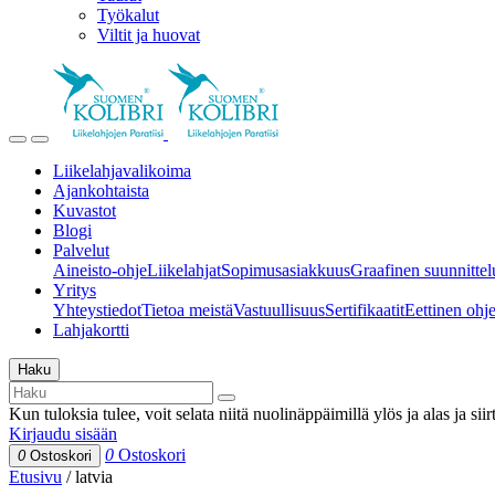
Työkalut
Viltit ja huovat
Liikelahjavalikoima
Ajankohtaista
Kuvastot
Blogi
Palvelut
Aineisto-ohje
Liikelahjat
Sopimusasiakkuus
Graafinen suunnittel
Yritys
Yhteystiedot
Tietoa meistä
Vastuullisuus
Sertifikaatit
Eettinen ohjei
Lahjakortti
Haku
Kun tuloksia tulee, voit selata niitä nuolinäppäimillä ylös ja alas ja si
Kirjaudu sisään
0
Ostoskori
0
Ostoskori
Etusivu
/
latvia