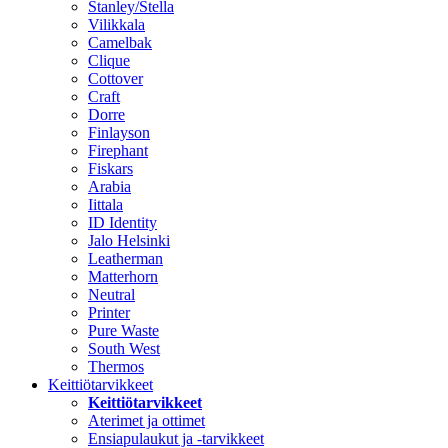
Stanley/Stella
Vilikkala
Camelbak
Clique
Cottover
Craft
Dorre
Finlayson
Firephant
Fiskars
Arabia
Iittala
ID Identity
Jalo Helsinki
Leatherman
Matterhorn
Neutral
Printer
Pure Waste
South West
Thermos
Keittiötarvikkeet
Keittiötarvikkeet
Aterimet ja ottimet
Ensiapulaukut ja -tarvikkeet