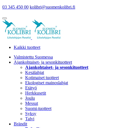
03 345 450 00
kolibri@suomenkolibri.fi
Kaikki tuotteet
Valmistettu Suomessa
Ajankohtaiset- ja sesonkituotteet
Ajankohtaiset- ja sesonkituotteet
Kesälahjat
Kotimaiset tuotteet
Ekologiset mainoslahjat
Etätyö
Herkkusetit
Joulu
Messut
Suomi-tuotteet
Syksy
Talvi
Brändit