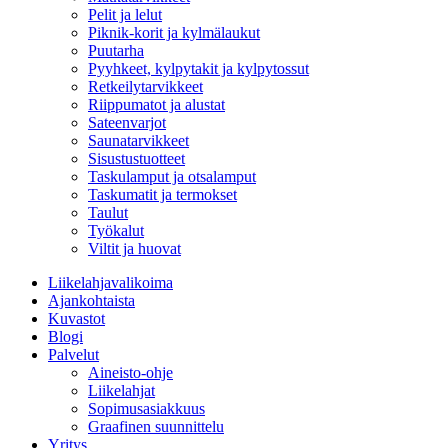
Pelit ja lelut
Piknik-korit ja kylmälaukut
Puutarha
Pyyhkeet, kylpytakit ja kylpytossut
Retkeilytarvikkeet
Riippumatot ja alustat
Sateenvarjot
Saunatarvikkeet
Sisustustuotteet
Taskulamput ja otsalamput
Taskumatit ja termokset
Taulut
Työkalut
Viltit ja huovat
Liikelahjavalikoima
Ajankohtaista
Kuvastot
Blogi
Palvelut
Aineisto-ohje
Liikelahjat
Sopimusasiakkuus
Graafinen suunnittelu
Yritys