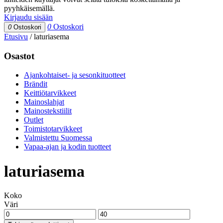
pyyhkäisemällä.
Kirjaudu sisään
0
Ostoskori
0
Ostoskori
Etusivu
/
laturiasema
Osastot
Ajankohtaiset- ja sesonkituotteet
Brändit
Keittiötarvikkeet
Mainoslahjat
Mainostekstiilit
Outlet
Toimistotarvikkeet
Valmistettu Suomessa
Vapaa-ajan ja kodin tuotteet
laturiasema
Koko
Väri