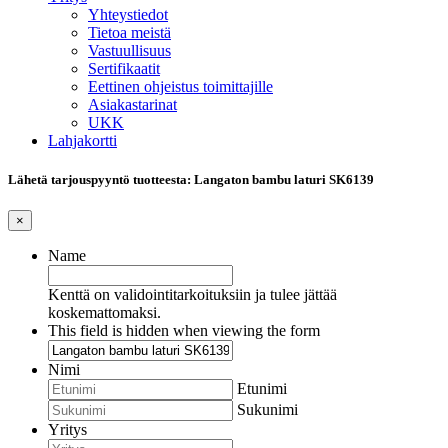
Yhteystiedot
Tietoa meistä
Vastuullisuus
Sertifikaatit
Eettinen ohjeistus toimittajille
Asiakastarinat
UKK
Lahjakortti
Lähetä tarjouspyyntö tuotteesta: Langaton bambu laturi SK6139
×
Name
Kenttä on validointitarkoituksiin ja tulee jättää
koskemattomaksi.
This field is hidden when viewing the form
Nimi
Etunimi
Sukunimi
Yritys