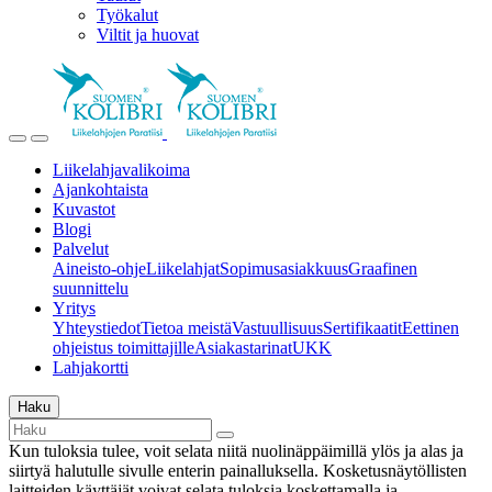
Työkalut
Viltit ja huovat
Liikelahjavalikoima
Ajankohtaista
Kuvastot
Blogi
Palvelut
Aineisto-ohje
Liikelahjat
Sopimusasiakkuus
Graafinen
suunnittelu
Yritys
Yhteystiedot
Tietoa meistä
Vastuullisuus
Sertifikaatit
Eettinen
ohjeistus toimittajille
Asiakastarinat
UKK
Lahjakortti
Haku
Kun tuloksia tulee, voit selata niitä nuolinäppäimillä ylös ja alas ja
siirtyä halutulle sivulle enterin painalluksella. Kosketusnäytöllisten
laitteiden käyttäjät voivat selata tuloksia koskettamalla ja