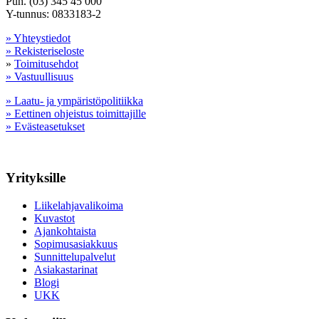
Puh. (03) 345 45 000
Y-tunnus: 0833183-2
» Yhteystiedot
» Rekisteriseloste
»
Toimitusehdot
» Vastuullisuus
» Laatu- ja ympäristöpolitiikka
» Eettinen ohjeistus toimittajille
» Evästeasetukset
Yrityksille
Liikelahjavalikoima
Kuvastot
Ajankohtaista
Sopimusasiakkuus
Sunnittelupalvelut
Asiakastarinat
Blogi
UKK