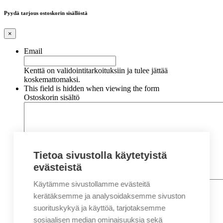
Pyydä tarjous ostoskorin sisällöstä
×
Email
Kenttä on validointitarkoituksiin ja tulee jättää
koskemattomaksi.
This field is hidden when viewing the form
Ostoskorin sisältö
Tietoa sivustolla käytetyistä
evästeistä
Käytämme sivustollamme evästeitä
Nimi
*
Etunimi
kerätäksemme ja analysoidaksemme sivuston
Sukunimi
suorituskykyä ja käyttöä, tarjotaksemme
Yritys
sosiaalisen median ominaisuuksia sekä