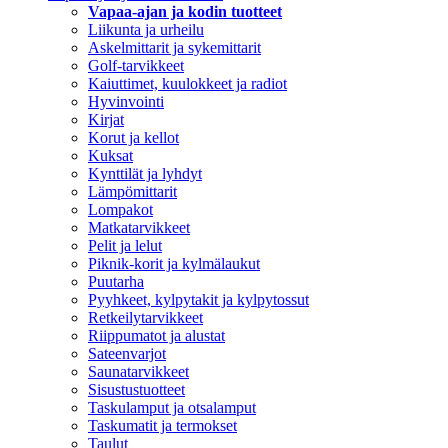
Vapaa-ajan ja kodin tuotteet
Liikunta ja urheilu
Askelmittarit ja sykemittarit
Golf-tarvikkeet
Kaiuttimet, kuulokkeet ja radiot
Hyvinvointi
Kirjat
Korut ja kellot
Kuksat
Kynttilät ja lyhdyt
Lämpömittarit
Lompakot
Matkatarvikkeet
Pelit ja lelut
Piknik-korit ja kylmälaukut
Puutarha
Pyyhkeet, kylpytakit ja kylpytossut
Retkeilytarvikkeet
Riippumatot ja alustat
Sateenvarjot
Saunatarvikkeet
Sisustustuotteet
Taskulamput ja otsalamput
Taskumatit ja termokset
Taulut