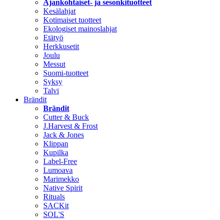
Ajankohtaiset- ja sesonkituotteet
Kesälahjat
Kotimaiset tuotteet
Ekologiset mainoslahjat
Etätyö
Herkkusetit
Joulu
Messut
Suomi-tuotteet
Syksy
Talvi
Brändit
Brändit
Cutter & Buck
J.Harvest & Frost
Jack & Jones
Klippan
Kupilka
Label-Free
Lumoava
Marimekko
Native Spirit
Rituals
SACKit
SOL'S