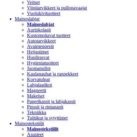
Veitset
Viinitarvikkeet ja pullonavaajat
Vuolukivituotteet
Mainoslahjat
Mainoslahjat
Aurinkolasit
Kustomoitavat tuotteet
Autotarvikkeet
Avaimenperät
Heijastimet
Huulirasvat
Hygieniatuotteet
Juomapullot
Kaulanauhat ja rannekkeet
Korvatulpat
Lahjalaatikot
Magneetit
Makeiset
Paperikassit ja lahjakassit
Pinssit ja rintanapit
Tekniikka
Tulitikut ja sytyttimet
Mainostekstiilit
Mainostekstiilit
Asusteet