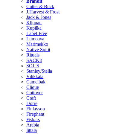
Brändit
Cutter & Buck
J.Harvest & Frost
Jack & Jones
Klippan
Kupilka
Label-Free
Lumoava
Marimekko
Native Spirit
Rituals
SACKit
SOL'S
Stanley/Stella
Vilikkala
Camelbak
Clique
Cottover
Craft
Dorre
Finlayson
Firephant
Fiskars
Arabia
Iittala