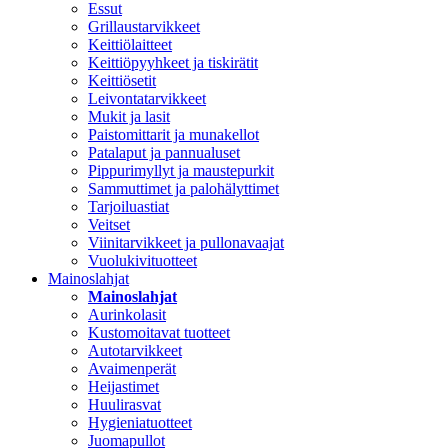
Essut
Grillaustarvikkeet
Keittiölaitteet
Keittiöpyyhkeet ja tiskirätit
Keittiösetit
Leivontatarvikkeet
Mukit ja lasit
Paistomittarit ja munakellot
Patalaput ja pannualuset
Pippurimyllyt ja maustepurkit
Sammuttimet ja palohälyttimet
Tarjoiluastiat
Veitset
Viinitarvikkeet ja pullonavaajat
Vuolukivituotteet
Mainoslahjat
Mainoslahjat
Aurinkolasit
Kustomoitavat tuotteet
Autotarvikkeet
Avaimenperät
Heijastimet
Huulirasvat
Hygieniatuotteet
Juomapullot