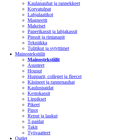
Kaulanauhat ja rannekkeet
Korvatulpat
Lahjalaatikot
Magneetit
Makeiset
Paperikassit ja lahjakassit
Pinssit ja rintanapit
Tekniikka
Tulitikut ja sytyttimet
Mainostekstiilit
Mainostekstiilit
Asusteet
Housut
Hupparit, colleget ja fleecet
Käsineet ja rannenauhat
Kauluspaidat
Kestokassit
Lippikset
Pikeet
Pipot
Reput ja laukut
T-paidat
Takit
Työvaatteet
Outlet