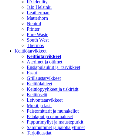
ID Identity
Jalo Helsinki
Leatherman
Matterhorn
Neutral
Printer
Pure Waste
South West
Thermos
Keittiötarvikkeet
Keittiötarvikkeet
Aterimet ja ottimet
Ensiapulaukut ja -tarvikkeet
Essut
Grillaustarvikkeet
Keittiölaitteet
Keittiöpyyhkeet ja tiskirätit
Keittiösetit
Leivontatarvikkeet
Mukit ja lasit
Paistomittarit ja munakellot
Patalaput ja pannualuset
Pippurimyllyt ja maustepurkit
Sammuttimet ja palohälyttimet
Tarjoiluastiat