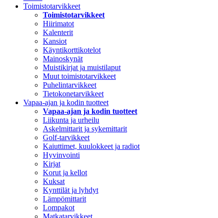
Toimistotarvikkeet
Toimistotarvikkeet
Hiirimatot
Kalenterit
Kansiot
Käyntikorttikotelot
Mainoskynät
Muistikirjat ja muistilaput
Muut toimistotarvikkeet
Puhelintarvikkeet
Tietokonetarvikkeet
Vapaa-ajan ja kodin tuotteet
Vapaa-ajan ja kodin tuotteet
Liikunta ja urheilu
Askelmittarit ja sykemittarit
Golf-tarvikkeet
Kaiuttimet, kuulokkeet ja radiot
Hyvinvointi
Kirjat
Korut ja kellot
Kuksat
Kynttilät ja lyhdyt
Lämpömittarit
Lompakot
Matkatarvikkeet