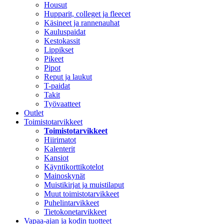
Housut
Hupparit, colleget ja fleecet
Käsineet ja rannenauhat
Kauluspaidat
Kestokassit
Lippikset
Pikeet
Pipot
Reput ja laukut
T-paidat
Takit
Työvaatteet
Outlet
Toimistotarvikkeet
Toimistotarvikkeet
Hiirimatot
Kalenterit
Kansiot
Käyntikorttikotelot
Mainoskynät
Muistikirjat ja muistilaput
Muut toimistotarvikkeet
Puhelintarvikkeet
Tietokonetarvikkeet
Vapaa-ajan ja kodin tuotteet