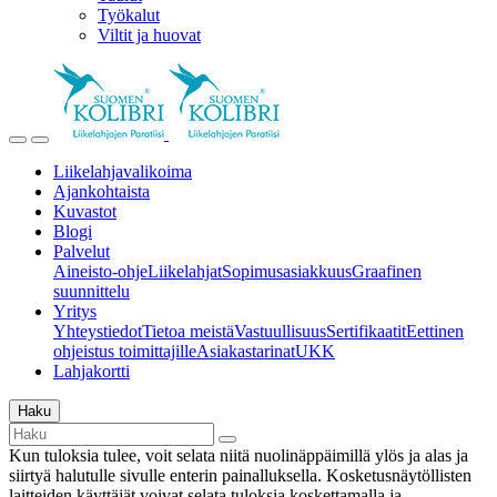
Työkalut
Viltit ja huovat
Liikelahjavalikoima
Ajankohtaista
Kuvastot
Blogi
Palvelut
Aineisto-ohje
Liikelahjat
Sopimusasiakkuus
Graafinen
suunnittelu
Yritys
Yhteystiedot
Tietoa meistä
Vastuullisuus
Sertifikaatit
Eettinen
ohjeistus toimittajille
Asiakastarinat
UKK
Lahjakortti
Haku
Kun tuloksia tulee, voit selata niitä nuolinäppäimillä ylös ja alas ja
siirtyä halutulle sivulle enterin painalluksella. Kosketusnäytöllisten
laitteiden käyttäjät voivat selata tuloksia koskettamalla ja