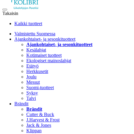
Takaisin
Kaikki tuotteet
Valmistettu Suomessa
Ajankohtaiset- ja sesonkituotteet
Ajankohtaiset- ja sesonkituotteet
Kesälahjat
Kotimaiset tuotteet
Ekologiset mainoslahjat
Etätyö
Herkkusetit
Joulu
Messut
Suomi-tuotteet
Syksy
Talvi
Brändit
Brändit
Cutter & Buck
J.Harvest & Frost
Jack & Jones
Klippan