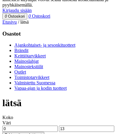
pyyhkäisemällä.
Kirjaudu sisään
0
Ostoskori
0
Ostoskori
Etusivu
/
lätsä
Osastot
Ajankohtaiset- ja sesonkituotteet
Brändit
Keittiötarvikkeet
Mainoslahjat
Mainostekstiilit
Outlet
Toimistotarvikkeet
Valmistettu Suomessa
Vapaa-ajan ja kodin tuotteet
lätsä
Koko
Väri