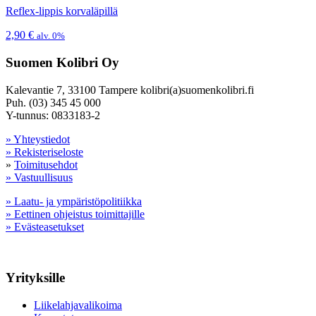
Reflex-lippis korvaläpillä
2,90
€
alv. 0%
Suomen Kolibri Oy
Kalevantie 7, 33100 Tampere kolibri(a)suomenkolibri.fi
Puh. (03) 345 45 000
Y-tunnus: 0833183-2
» Yhteystiedot
» Rekisteriseloste
»
Toimitusehdot
» Vastuullisuus
» Laatu- ja ympäristöpolitiikka
» Eettinen ohjeistus toimittajille
» Evästeasetukset
Yrityksille
Liikelahjavalikoima