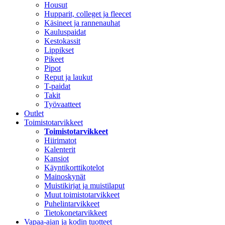
Housut
Hupparit, colleget ja fleecet
Käsineet ja rannenauhat
Kauluspaidat
Kestokassit
Lippikset
Pikeet
Pipot
Reput ja laukut
T-paidat
Takit
Työvaatteet
Outlet
Toimistotarvikkeet
Toimistotarvikkeet
Hiirimatot
Kalenterit
Kansiot
Käyntikorttikotelot
Mainoskynät
Muistikirjat ja muistilaput
Muut toimistotarvikkeet
Puhelintarvikkeet
Tietokonetarvikkeet
Vapaa-ajan ja kodin tuotteet