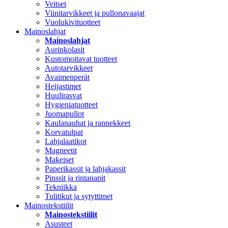
Veitset
Viinitarvikkeet ja pullonavaajat
Vuolukivituotteet
Mainoslahjat
Mainoslahjat
Aurinkolasit
Kustomoitavat tuotteet
Autotarvikkeet
Avaimenperät
Heijastimet
Huulirasvat
Hygieniatuotteet
Juomapullot
Kaulanauhat ja rannekkeet
Korvatulpat
Lahjalaatikot
Magneetit
Makeiset
Paperikassit ja lahjakassit
Pinssit ja rintanapit
Tekniikka
Tulitikut ja sytyttimet
Mainostekstiilit
Mainostekstiilit
Asusteet