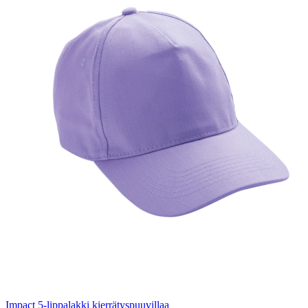
Impact 5-lippalakki kierrätyspuuvillaa