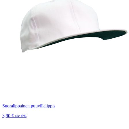
Suoralippainen puuvillalippis
3,90
€
alv. 0%