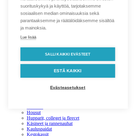
Aurinkolasit
suorituskykyä ja käyttöä, tarjotaksemme
Kustomoitavat tuotteet
sosiaalisen median ominaisuuksia sekä
Autotarvikkeet
Avaimenperät
parantaaksemme ja räätälöidäksemme sisältöä
Heijastimet
ja mainoksia.
Huulirasvat
Hygieniatuotteet
Lue lisää
Juomapullot
Kaulanauhat ja rannekkeet
Korvatulpat
SALLI KAIKKI EVÄSTEET
Lahjalaatikot
Magneetit
Makeiset
ESTÄ KAIKKI
Paperikassit ja lahjakassit
Pinssit ja rintanapit
Tekniikka
Evästeasetukset
Tulitikut ja sytyttimet
Mainostekstiilit
Mainostekstiilit
Asusteet
Housut
Hupparit, colleget ja fleecet
Käsineet ja rannenauhat
Kauluspaidat
Kestokassit