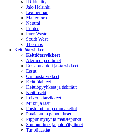
ID Identity
Jalo Helsinki
Leatherman
Matterhorn
Neutral
Printer
Pure Waste
South West
Thermos
Keittiötarvikkeet
Keittiötarvikkeet
Aterimet ja ottimet
Ensiapulaukut ja -tarvikkeet
Essut
Grillaustarvikkeet
Keittiölaitteet
Keittiöpyyhkeet ja tiskirätit
Keittiösetit
Leivontatarvikkeet
Mukit ja lasit
Paistomittarit ja munakellot
Patalaput ja pannualuset
Pippurimyllyt ja maustepurkit
Sammuttimet ja palohälyttimet
Tarjoiluastiat