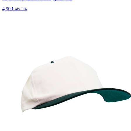
4,90
€
alv. 0%