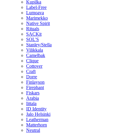
Kupilka
Label-Free
Lumoava
Marimekko
Native Spirit
Rituals
SACKit
SOL'S
Stanley/Stella
Vilikkala
Camelbak
Clique
Cottover
Craft
Dorre
Finlayson
Firephant
Fiskars
Arabia
Iittala
ID Identity
Jalo Helsinki
Leatherman
Matterhorn
Neutral