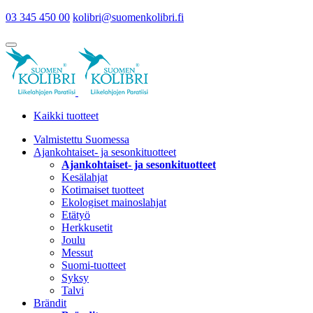
03 345 450 00
kolibri@suomenkolibri.fi
Kaikki tuotteet
Valmistettu Suomessa
Ajankohtaiset- ja sesonkituotteet
Ajankohtaiset- ja sesonkituotteet
Kesälahjat
Kotimaiset tuotteet
Ekologiset mainoslahjat
Etätyö
Herkkusetit
Joulu
Messut
Suomi-tuotteet
Syksy
Talvi
Brändit