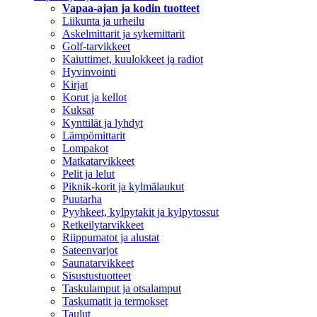
Vapaa-ajan ja kodin tuotteet
Liikunta ja urheilu
Askelmittarit ja sykemittarit
Golf-tarvikkeet
Kaiuttimet, kuulokkeet ja radiot
Hyvinvointi
Kirjat
Korut ja kellot
Kuksat
Kynttilät ja lyhdyt
Lämpömittarit
Lompakot
Matkatarvikkeet
Pelit ja lelut
Piknik-korit ja kylmälaukut
Puutarha
Pyyhkeet, kylpytakit ja kylpytossut
Retkeilytarvikkeet
Riippumatot ja alustat
Sateenvarjot
Saunatarvikkeet
Sisustustuotteet
Taskulamput ja otsalamput
Taskumatit ja termokset
Taulut