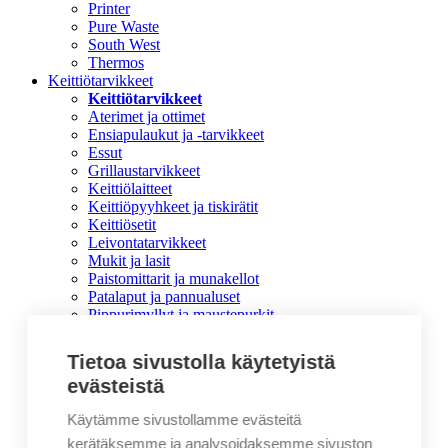
Printer
Pure Waste
South West
Thermos
Keittiötarvikkeet
Keittiötarvikkeet
Aterimet ja ottimet
Ensiapulaukut ja -tarvikkeet
Essut
Grillaustarvikkeet
Keittiölaitteet
Keittiöpyyhkeet ja tiskirätit
Keittiösetit
Leivontatarvikkeet
Mukit ja lasit
Paistomittarit ja munakellot
Patalaput ja pannualuset
Pippurimyllyt ja maustepurkit
Sammuttimet ja palohälyttimet
Tarjoiluastiat
Tietoa sivustolla käytetyistä
Veitset
evästeistä
Viinitarvikkeet ja pullonavaajat
Vuolukivituotteet
Käytämme sivustollamme evästeitä
Mainoslahjat
Mainoslahjat
kerätäksemme ja analysoidaksemme sivuston