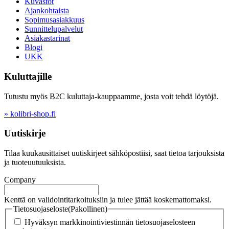
Kuvastot
Ajankohtaista
Sopimusasiakkuus
Sunnittelupalvelut
Asiakastarinat
Blogi
UKK
Kuluttajille
Tutustu myös B2C kuluttaja-kauppaamme, josta voit tehdä löytöjä.
» kolibri-shop.fi
Uutiskirje
Tilaa kuukausittaiset uutiskirjeet sähköpostiisi, saat tietoa tarjouksista
ja tuoteuutuuksista.
Company
Kenttä on validointitarkoituksiin ja tulee jättää koskemattomaksi.
Tietosuojaseloste
(Pakollinen)
Hyväksyn markkinointiviestinnän tietosuojaselosteen