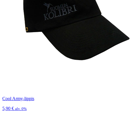
Cool Army-lippis
5,90
€
alv. 0%