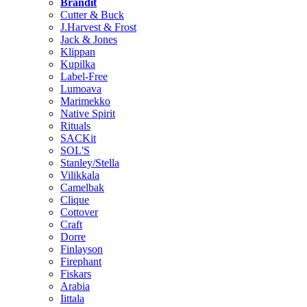
Brändit
Cutter & Buck
J.Harvest & Frost
Jack & Jones
Klippan
Kupilka
Label-Free
Lumoava
Marimekko
Native Spirit
Rituals
SACKit
SOL'S
Stanley/Stella
Vilikkala
Camelbak
Clique
Cottover
Craft
Dorre
Finlayson
Firephant
Fiskars
Arabia
Iittala