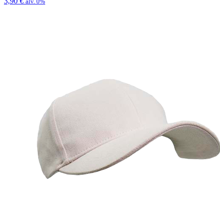
3,90
€
alv. 0%