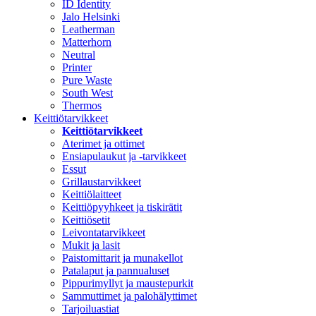
ID Identity
Jalo Helsinki
Leatherman
Matterhorn
Neutral
Printer
Pure Waste
South West
Thermos
Keittiötarvikkeet
Keittiötarvikkeet
Aterimet ja ottimet
Ensiapulaukut ja -tarvikkeet
Essut
Grillaustarvikkeet
Keittiölaitteet
Keittiöpyyhkeet ja tiskirätit
Keittiösetit
Leivontatarvikkeet
Mukit ja lasit
Paistomittarit ja munakellot
Patalaput ja pannualuset
Pippurimyllyt ja maustepurkit
Sammuttimet ja palohälyttimet
Tarjoiluastiat