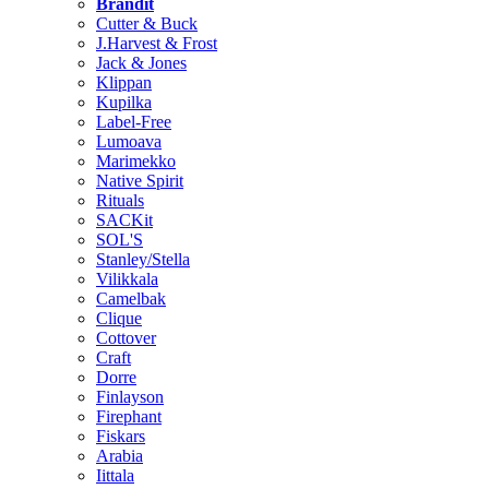
Brändit
Cutter & Buck
J.Harvest & Frost
Jack & Jones
Klippan
Kupilka
Label-Free
Lumoava
Marimekko
Native Spirit
Rituals
SACKit
SOL'S
Stanley/Stella
Vilikkala
Camelbak
Clique
Cottover
Craft
Dorre
Finlayson
Firephant
Fiskars
Arabia
Iittala