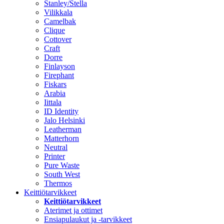
Stanley/Stella
Vilikkala
Camelbak
Clique
Cottover
Craft
Dorre
Finlayson
Firephant
Fiskars
Arabia
Iittala
ID Identity
Jalo Helsinki
Leatherman
Matterhorn
Neutral
Printer
Pure Waste
South West
Thermos
Keittiötarvikkeet
Keittiötarvikkeet
Aterimet ja ottimet
Ensiapulaukut ja -tarvikkeet