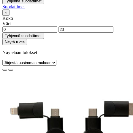
Tyhjennä suodattimet
Suodattimet
×
Koko
Väri
Tyhjennä suodattimet
Näytä tuote
Näytetään tulokset