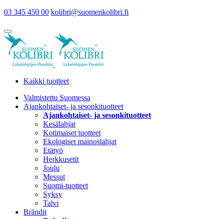
03 345 450 00
kolibri@suomenkolibri.fi
Kaikki tuotteet
Valmistettu Suomessa
Ajankohtaiset- ja sesonkituotteet
Ajankohtaiset- ja sesonkituotteet
Kesälahjat
Kotimaiset tuotteet
Ekologiset mainoslahjat
Etätyö
Herkkusetit
Joulu
Messut
Suomi-tuotteet
Syksy
Talvi
Brändit