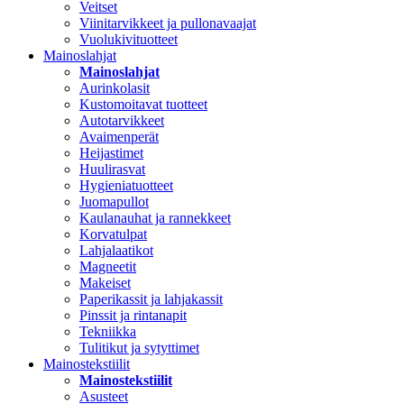
Veitset
Viinitarvikkeet ja pullonavaajat
Vuolukivituotteet
Mainoslahjat
Mainoslahjat
Aurinkolasit
Kustomoitavat tuotteet
Autotarvikkeet
Avaimenperät
Heijastimet
Huulirasvat
Hygieniatuotteet
Juomapullot
Kaulanauhat ja rannekkeet
Korvatulpat
Lahjalaatikot
Magneetit
Makeiset
Paperikassit ja lahjakassit
Pinssit ja rintanapit
Tekniikka
Tulitikut ja sytyttimet
Mainostekstiilit
Mainostekstiilit
Asusteet