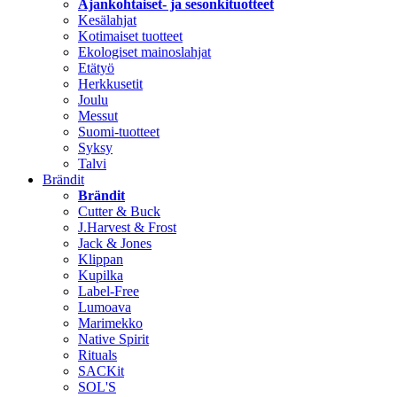
Ajankohtaiset- ja sesonkituotteet
Kesälahjat
Kotimaiset tuotteet
Ekologiset mainoslahjat
Etätyö
Herkkusetit
Joulu
Messut
Suomi-tuotteet
Syksy
Talvi
Brändit
Brändit
Cutter & Buck
J.Harvest & Frost
Jack & Jones
Klippan
Kupilka
Label-Free
Lumoava
Marimekko
Native Spirit
Rituals
SACKit
SOL'S