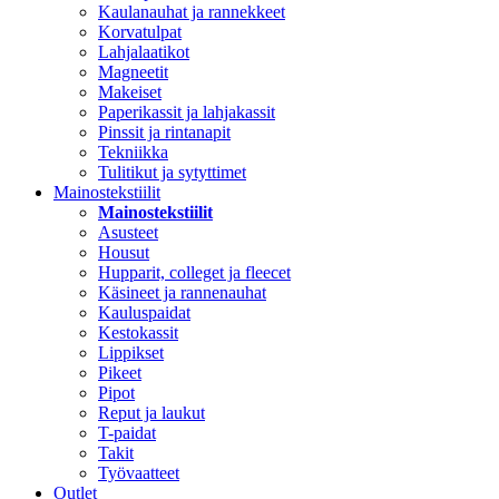
Kaulanauhat ja rannekkeet
Korvatulpat
Lahjalaatikot
Magneetit
Makeiset
Paperikassit ja lahjakassit
Pinssit ja rintanapit
Tekniikka
Tulitikut ja sytyttimet
Mainostekstiilit
Mainostekstiilit
Asusteet
Housut
Hupparit, colleget ja fleecet
Käsineet ja rannenauhat
Kauluspaidat
Kestokassit
Lippikset
Pikeet
Pipot
Reput ja laukut
T-paidat
Takit
Työvaatteet
Outlet