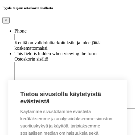
Pyydä tarjous ostoskorin sisällöstä
×
Phone
Kenttä on validointitarkoituksiin ja tulee jättää
koskemattomaksi.
This field is hidden when viewing the form
Ostoskorin sisältö
Tietoa sivustolla käytetyistä
evästeistä
Käytämme sivustollamme evästeitä
Nimi
*
Etunimi
kerätäksemme ja analysoidaksemme sivuston
Sukunimi
suorituskykyä ja käyttöä, tarjotaksemme
Yritys
sosiaalisen median ominaisuuksia sekä