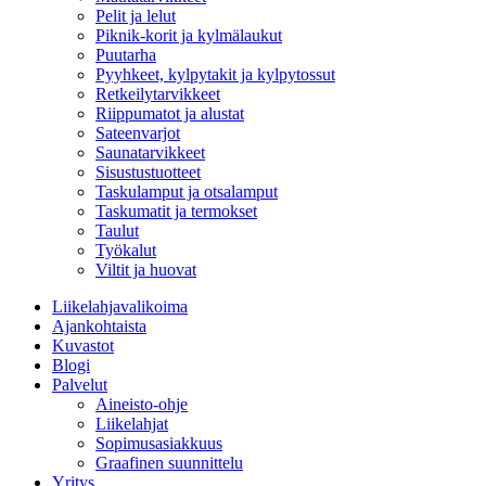
Pelit ja lelut
Piknik-korit ja kylmälaukut
Puutarha
Pyyhkeet, kylpytakit ja kylpytossut
Retkeilytarvikkeet
Riippumatot ja alustat
Sateenvarjot
Saunatarvikkeet
Sisustustuotteet
Taskulamput ja otsalamput
Taskumatit ja termokset
Taulut
Työkalut
Viltit ja huovat
Liikelahjavalikoima
Ajankohtaista
Kuvastot
Blogi
Palvelut
Aineisto-ohje
Liikelahjat
Sopimusasiakkuus
Graafinen suunnittelu
Yritys