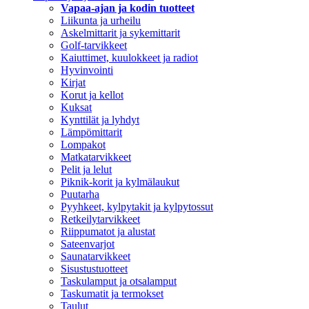
Vapaa-ajan ja kodin tuotteet
Liikunta ja urheilu
Askelmittarit ja sykemittarit
Golf-tarvikkeet
Kaiuttimet, kuulokkeet ja radiot
Hyvinvointi
Kirjat
Korut ja kellot
Kuksat
Kynttilät ja lyhdyt
Lämpömittarit
Lompakot
Matkatarvikkeet
Pelit ja lelut
Piknik-korit ja kylmälaukut
Puutarha
Pyyhkeet, kylpytakit ja kylpytossut
Retkeilytarvikkeet
Riippumatot ja alustat
Sateenvarjot
Saunatarvikkeet
Sisustustuotteet
Taskulamput ja otsalamput
Taskumatit ja termokset
Taulut