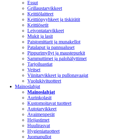
Essut
Grillaustarvikkeet
Keittiölaitteet
Keittiöpyyhkeet ja tiskirätit
Keittiösetit
Leivontatarvikkeet
Mukit ja lasit
Paistomittarit ja munakellot
Patalaput ja pannualuset
Pippurimyllyt ja maustepurkit
Sammuttimet ja palohälyttimet
Tarjoiluastiat
Veitset
Viinitarvikkeet ja pullonavaajat
Vuolukivituotteet
Mainoslahjat
Mainoslahjat
Aurinkolasit
Kustomoitavat tuotteet
Autotarvikkeet
Avaimenperät
Heijastimet
Huulirasvat
Hygieniatuotteet
Juomapullot