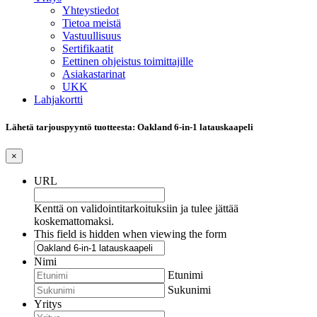
Yhteystiedot
Tietoa meistä
Vastuullisuus
Sertifikaatit
Eettinen ohjeistus toimittajille
Asiakastarinat
UKK
Lahjakortti
Lähetä tarjouspyyntö tuotteesta: Oakland 6-in-1 latauskaapeli
×
URL
Kenttä on validointitarkoituksiin ja tulee jättää
koskemattomaksi.
This field is hidden when viewing the form
Nimi
Etunimi
Sukunimi
Yritys