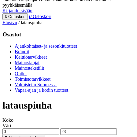
pyyhkäisemällä.
Kirjaudu sisään
0
Ostoskori
0
Ostoskori
Etusivu
/
latauspiuha
Osastot
Ajankohtaiset- ja sesonkituotteet
Brändit
Keittiötarvikkeet
Mainoslahjat
Mainostekstiilit
Outlet
Toimistotarvikkeet
Valmistettu Suomessa
Vapaa-ajan ja kodin tuotteet
latauspiuha
Koko
Väri