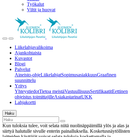
Työkalut
Viltit ja huovat
Liikelahjavalikoima
Ajankohtaista
Kuvastot
Blogi
Palvelut
Aineisto-ohje
Liikelahjat
Sopimusasiakkuus
Graafinen
suunnittelu
Yritys
Yhteystiedot
Tietoa meistä
Vastuullisuus
Sertifikaatit
Eettinen
ohjeistus toimittajille
Asiakastarinat
UKK
Lahjakortti
Haku
Kun tuloksia tulee, voit selata niitä nuolinäppäimillä ylös ja alas ja
siirtyä halutulle sivulle enterin painalluksella. Kosketusnäytöllisten
laitteiden käyttäjät voivat selata tuloksia koskettamalla ja