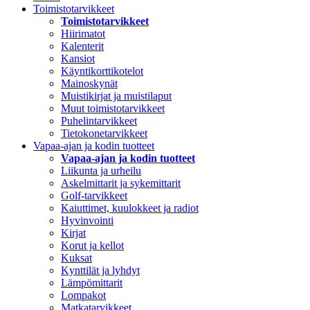
Toimistotarvikkeet
Toimistotarvikkeet
Hiirimatot
Kalenterit
Kansiot
Käyntikorttikotelot
Mainoskynät
Muistikirjat ja muistilaput
Muut toimistotarvikkeet
Puhelintarvikkeet
Tietokonetarvikkeet
Vapaa-ajan ja kodin tuotteet
Vapaa-ajan ja kodin tuotteet
Liikunta ja urheilu
Askelmittarit ja sykemittarit
Golf-tarvikkeet
Kaiuttimet, kuulokkeet ja radiot
Hyvinvointi
Kirjat
Korut ja kellot
Kuksat
Kynttilät ja lyhdyt
Lämpömittarit
Lompakot
Matkatarvikkeet