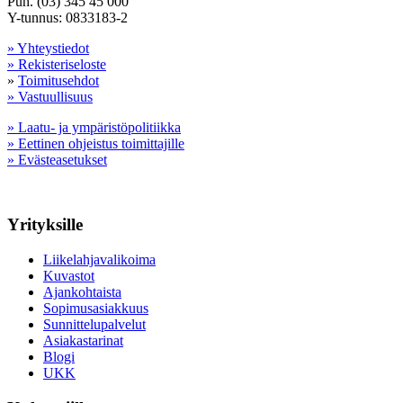
Puh. (03) 345 45 000
Y-tunnus: 0833183-2
» Yhteystiedot
» Rekisteriseloste
»
Toimitusehdot
» Vastuullisuus
» Laatu- ja ympäristöpolitiikka
» Eettinen ohjeistus toimittajille
» Evästeasetukset
Yrityksille
Liikelahjavalikoima
Kuvastot
Ajankohtaista
Sopimusasiakkuus
Sunnittelupalvelut
Asiakastarinat
Blogi
UKK