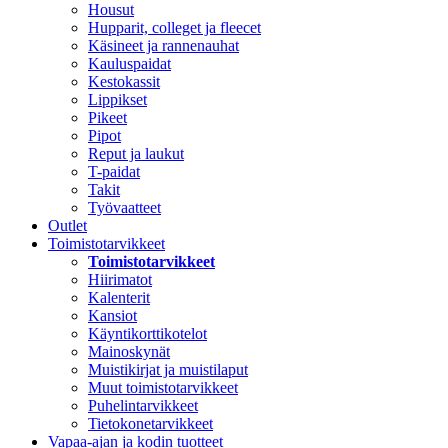
Housut
Hupparit, colleget ja fleecet
Käsineet ja rannenauhat
Kauluspaidat
Kestokassit
Lippikset
Pikeet
Pipot
Reput ja laukut
T-paidat
Takit
Työvaatteet
Outlet
Toimistotarvikkeet
Toimistotarvikkeet
Hiirimatot
Kalenterit
Kansiot
Käyntikorttikotelot
Mainoskynät
Muistikirjat ja muistilaput
Muut toimistotarvikkeet
Puhelintarvikkeet
Tietokonetarvikkeet
Vapaa-ajan ja kodin tuotteet