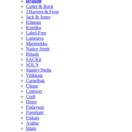
Brändit
Cutter & Buck
J.Harvest & Frost
Jack & Jones
Klippan
Kupilka
Label-Free
Lumoava
Marimekko
Native Spirit
Rituals
SACKit
SOL'S
Stanley/Stella
Vilikkala
Camelbak
Clique
Cottover
Craft
Dorre
Finlayson
Firephant
Fiskars
Arabia
Iittala