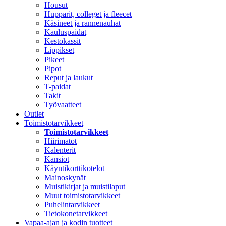
Housut
Hupparit, colleget ja fleecet
Käsineet ja rannenauhat
Kauluspaidat
Kestokassit
Lippikset
Pikeet
Pipot
Reput ja laukut
T-paidat
Takit
Työvaatteet
Outlet
Toimistotarvikkeet
Toimistotarvikkeet
Hiirimatot
Kalenterit
Kansiot
Käyntikorttikotelot
Mainoskynät
Muistikirjat ja muistilaput
Muut toimistotarvikkeet
Puhelintarvikkeet
Tietokonetarvikkeet
Vapaa-ajan ja kodin tuotteet