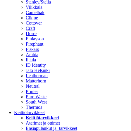
Stanley/Stella
Vilikkala
Camelbak
Clique
Cottover
Craft
Dorre
Finlayson
Firephant
Fiskars
Arabia
Iittala
ID Identity
Jalo Helsinki
Leatherman
Matterhorn
Neutral
Printer
Pure Waste
South West
Thermos
Keittiötarvikkeet
Keittiötarvikkeet
Aterimet ja ottimet
Ensiapulaukut ja -tarvikkeet