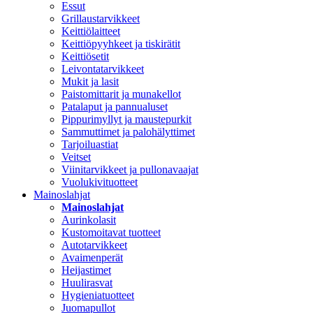
Essut
Grillaustarvikkeet
Keittiölaitteet
Keittiöpyyhkeet ja tiskirätit
Keittiösetit
Leivontatarvikkeet
Mukit ja lasit
Paistomittarit ja munakellot
Patalaput ja pannualuset
Pippurimyllyt ja maustepurkit
Sammuttimet ja palohälyttimet
Tarjoiluastiat
Veitset
Viinitarvikkeet ja pullonavaajat
Vuolukivituotteet
Mainoslahjat
Mainoslahjat
Aurinkolasit
Kustomoitavat tuotteet
Autotarvikkeet
Avaimenperät
Heijastimet
Huulirasvat
Hygieniatuotteet
Juomapullot