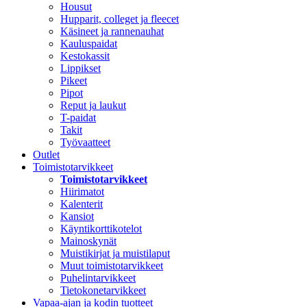
Housut
Hupparit, colleget ja fleecet
Käsineet ja rannenauhat
Kauluspaidat
Kestokassit
Lippikset
Pikeet
Pipot
Reput ja laukut
T-paidat
Takit
Työvaatteet
Outlet
Toimistotarvikkeet
Toimistotarvikkeet
Hiirimatot
Kalenterit
Kansiot
Käyntikorttikotelot
Mainoskynät
Muistikirjat ja muistilaput
Muut toimistotarvikkeet
Puhelintarvikkeet
Tietokonetarvikkeet
Vapaa-ajan ja kodin tuotteet