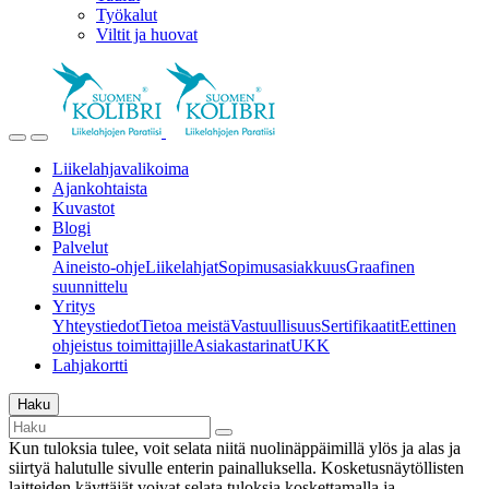
Työkalut
Viltit ja huovat
Liikelahjavalikoima
Ajankohtaista
Kuvastot
Blogi
Palvelut
Aineisto-ohje
Liikelahjat
Sopimusasiakkuus
Graafinen
suunnittelu
Yritys
Yhteystiedot
Tietoa meistä
Vastuullisuus
Sertifikaatit
Eettinen
ohjeistus toimittajille
Asiakastarinat
UKK
Lahjakortti
Haku
Kun tuloksia tulee, voit selata niitä nuolinäppäimillä ylös ja alas ja
siirtyä halutulle sivulle enterin painalluksella. Kosketusnäytöllisten
laitteiden käyttäjät voivat selata tuloksia koskettamalla ja