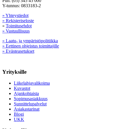
Puh. (03) 345 45 000
Y-tunnus: 0833183-2
» Yhteystiedot
» Rekisteriseloste
»
Toimitusehdot
» Vastuullisuus
» Laatu- ja ympäristöpolitiikka
» Eettinen ohjeistus toimittajille
» Evästeasetukset
Yrityksille
Liikelahjavalikoima
Kuvastot
Ajankohtaista
Sopimusasiakkuus
Sunnittelupalvelut
Asiakastarinat
Blogi
UKK