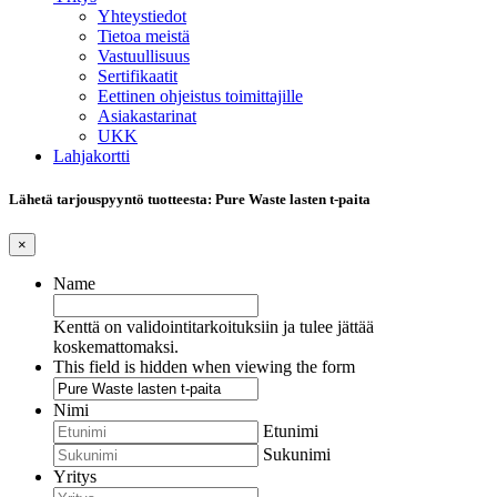
Yhteystiedot
Tietoa meistä
Vastuullisuus
Sertifikaatit
Eettinen ohjeistus toimittajille
Asiakastarinat
UKK
Lahjakortti
Lähetä tarjouspyyntö tuotteesta: Pure Waste lasten t-paita
×
Name
Kenttä on validointitarkoituksiin ja tulee jättää
koskemattomaksi.
This field is hidden when viewing the form
Nimi
Etunimi
Sukunimi
Yritys