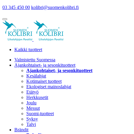
03 345 450 00
kolibri@suomenkolibri.fi
Kaikki tuotteet
Valmistettu Suomessa
Ajankohtaiset- ja sesonkituotteet
Ajankohtaiset- ja sesonkituotteet
Kesälahjat
Kotimaiset tuotteet
Ekologiset mainoslahjat
Etätyö
Herkkusetit
Joulu
Messut
Suomi-tuotteet
Syksy
Talvi
Brändit