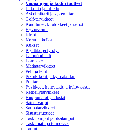
Vapaa-ajan ja kodin tuotteet
Liikunta ja urheilu
Askelmittarit ja sykemittarit
Golf-tarvikkeet
Kaiuttimet, kuulokkeet ja radiot
Hyvinvointi
Kirjat
Korut ja kellot
Kuksat
Kynttilät ja lyhdyt
Lämpömittarit
Lompakot
Matkatarvikkeet
Pelit ja lelut
Piknik-korit ja kylmälaukut
Puutarha
Pyyhkeet, kylpytakit ja kylpytossut
Retkeilytarvikkeet
Riippumatot ja alustat
Sateenvarjot
Saunatarvikkeet
Sisustustuotteet
Taskulamput ja otsalamput
Taskumatit ja termokset
Taulut