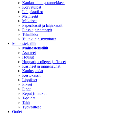
Kaulanauhat ja rannekkeet
Korvatulpat
Lahjalaatikot
Magneetit
Makeiset
Paperikassit ja lahjakassit
Pinssit ja rintanapit
Tekniikka
Tulitikut ja sytyttimet
Mainostekstiilit
Mainostekstiilit
Asusteet
Housut
Hupparit, colleget ja fleecet
Käsineet ja rannenauhat
Kauluspaidat
Kestokassit
Lippikset
Pikeet
Pipot
Reput ja laukut
T-paidat
Takit
Työvaatteet
Outlet