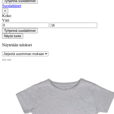
Tyhjennä suodattimet
Suodattimet
×
Koko
Väri
Tyhjennä suodattimet
Näytä tuote
Näytetään tulokset