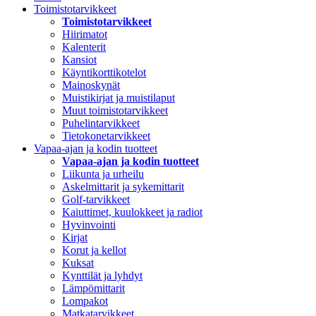
Toimistotarvikkeet
Toimistotarvikkeet
Hiirimatot
Kalenterit
Kansiot
Käyntikorttikotelot
Mainoskynät
Muistikirjat ja muistilaput
Muut toimistotarvikkeet
Puhelintarvikkeet
Tietokonetarvikkeet
Vapaa-ajan ja kodin tuotteet
Vapaa-ajan ja kodin tuotteet
Liikunta ja urheilu
Askelmittarit ja sykemittarit
Golf-tarvikkeet
Kaiuttimet, kuulokkeet ja radiot
Hyvinvointi
Kirjat
Korut ja kellot
Kuksat
Kynttilät ja lyhdyt
Lämpömittarit
Lompakot
Matkatarvikkeet