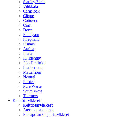
Stanley/Stella
Vilikkala
Camelbak
Clique
Cottover
Craft
Dorre
Finlayson
Firephant
Fiskars
Arabia
Iittala
ID Identity
Jalo Helsinki
Leatherman
Matterhorn
Neutral
Printer
Pure Waste
South West
Thermos
Keittiötarvikkeet
Keittiötarvikkeet
Aterimet ja ottimet
Ensiapulaukut ja -tarvikkeet