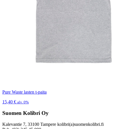
Pure Waste lasten t-paita
15,40
€
alv. 0%
Suomen Kolibri Oy
Kalevantie 7, 33100 Tampere kolibri(a)suomenkolibri.fi