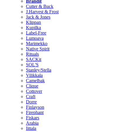
Brändit
Cutter & Buck
J.Harvest & Frost
Jack & Jones
Klippan
Kupilka
Label-Free
Lumoava
Marimekko
Native Spirit
Rituals
SACKit
SOL'S
Stanley/Stella
Vilikkala
Camelbak
Clique
Cottover
Craft
Dorre
Finlayson
Firephant
Fiskars
Arabia
Iittala