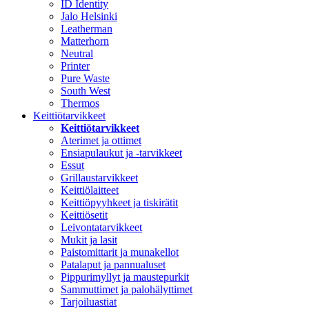
ID Identity
Jalo Helsinki
Leatherman
Matterhorn
Neutral
Printer
Pure Waste
South West
Thermos
Keittiötarvikkeet
Keittiötarvikkeet
Aterimet ja ottimet
Ensiapulaukut ja -tarvikkeet
Essut
Grillaustarvikkeet
Keittiölaitteet
Keittiöpyyhkeet ja tiskirätit
Keittiösetit
Leivontatarvikkeet
Mukit ja lasit
Paistomittarit ja munakellot
Patalaput ja pannualuset
Pippurimyllyt ja maustepurkit
Sammuttimet ja palohälyttimet
Tarjoiluastiat