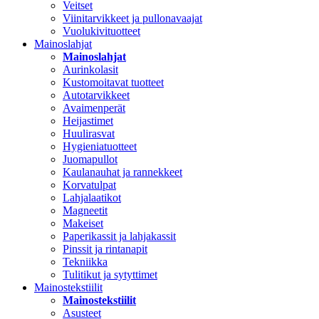
Veitset
Viinitarvikkeet ja pullonavaajat
Vuolukivituotteet
Mainoslahjat
Mainoslahjat
Aurinkolasit
Kustomoitavat tuotteet
Autotarvikkeet
Avaimenperät
Heijastimet
Huulirasvat
Hygieniatuotteet
Juomapullot
Kaulanauhat ja rannekkeet
Korvatulpat
Lahjalaatikot
Magneetit
Makeiset
Paperikassit ja lahjakassit
Pinssit ja rintanapit
Tekniikka
Tulitikut ja sytyttimet
Mainostekstiilit
Mainostekstiilit
Asusteet