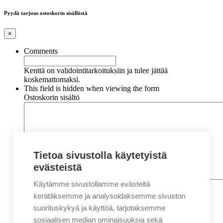
Pyydä tarjous ostoskorin sisällöstä
×
Comments
Kenttä on validointitarkoituksiin ja tulee jättää
koskemattomaksi.
This field is hidden when viewing the form
Ostoskorin sisältö
Tietoa sivustolla käytetyistä
evästeistä
Käytämme sivustollamme evästeitä
Nimi
*
Etunimi
kerätäksemme ja analysoidaksemme sivuston
Sukunimi
suorituskykyä ja käyttöä, tarjotaksemme
Yritys
sosiaalisen median ominaisuuksia sekä