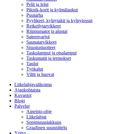
Pelit ja lelut
Piknik-korit ja kylmälaukut
Puutarha
Pyyhkeet, kylpytakit ja kylpytossut
Retkeilytarvikkeet
Riippumatot ja alustat
Sateenvarjot
Saunatarvikkeet
Sisustustuotteet
Taskulamput ja otsalamput
Taskumatit ja termokset
Taulut
Työkalut
Viltit ja huovat
Liikelahjavalikoima
Ajankohtaista
Kuvastot
Blogi
Palvelut
Aineisto-ohje
Liikelahjat
Sopimusasiakkuus
Graafinen suunnittelu
Yritys