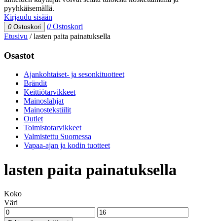
pyyhkäisemällä.
Kirjaudu sisään
0
Ostoskori
0
Ostoskori
Etusivu
/
lasten paita painatuksella
Osastot
Ajankohtaiset- ja sesonkituotteet
Brändit
Keittiötarvikkeet
Mainoslahjat
Mainostekstiilit
Outlet
Toimistotarvikkeet
Valmistettu Suomessa
Vapaa-ajan ja kodin tuotteet
lasten paita painatuksella
Koko
Väri