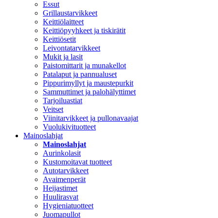
Essut
Grillaustarvikkeet
Keittiölaitteet
Keittiöpyyhkeet ja tiskirätit
Keittiösetit
Leivontatarvikkeet
Mukit ja lasit
Paistomittarit ja munakellot
Patalaput ja pannualuset
Pippurimyllyt ja maustepurkit
Sammuttimet ja palohälyttimet
Tarjoiluastiat
Veitset
Viinitarvikkeet ja pullonavaajat
Vuolukivituotteet
Mainoslahjat
Mainoslahjat
Aurinkolasit
Kustomoitavat tuotteet
Autotarvikkeet
Avaimenperät
Heijastimet
Huulirasvat
Hygieniatuotteet
Juomapullot