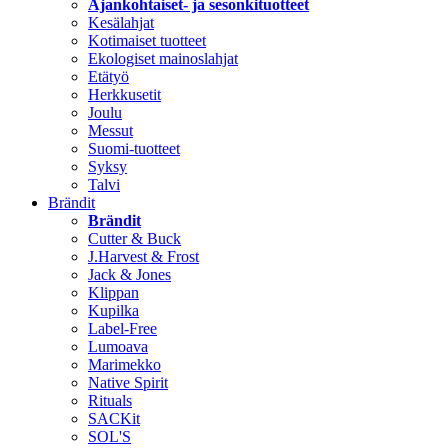
Ajankohtaiset- ja sesonkituotteet
Kesälahjat
Kotimaiset tuotteet
Ekologiset mainoslahjat
Etätyö
Herkkusetit
Joulu
Messut
Suomi-tuotteet
Syksy
Talvi
Brändit
Brändit
Cutter & Buck
J.Harvest & Frost
Jack & Jones
Klippan
Kupilka
Label-Free
Lumoava
Marimekko
Native Spirit
Rituals
SACKit
SOL'S