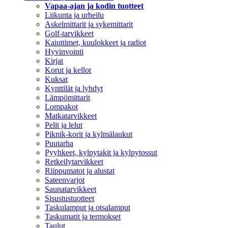
Vapaa-ajan ja kodin tuotteet
Liikunta ja urheilu
Askelmittarit ja sykemittarit
Golf-tarvikkeet
Kaiuttimet, kuulokkeet ja radiot
Hyvinvointi
Kirjat
Korut ja kellot
Kuksat
Kynttilät ja lyhdyt
Lämpömittarit
Lompakot
Matkatarvikkeet
Pelit ja lelut
Piknik-korit ja kylmälaukut
Puutarha
Pyyhkeet, kylpytakit ja kylpytossut
Retkeilytarvikkeet
Riippumatot ja alustat
Sateenvarjot
Saunatarvikkeet
Sisustustuotteet
Taskulamput ja otsalamput
Taskumatit ja termokset
Taulut