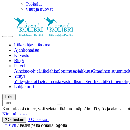
Työkalut
Viltit ja huovat
Liikelahjavalikoima
Ajankohtaista
Kuvastot
Blogi
Palvelut
Aineisto-ohje
Liikelahjat
Sopimusasiakkuus
Graafinen suunnittel
Yritys
Yhteystiedot
Tietoa meistä
Vastuullisuus
Sertifikaatit
Eettinen ohjei
Lahjakortti
Haku
Kun tuloksia tulee, voit selata niitä nuolinäppäimillä ylös ja alas ja si
Kirjaudu sisään
0
Ostoskori
0
Ostoskori
Etusivu
/
lasten paita omalla logolla