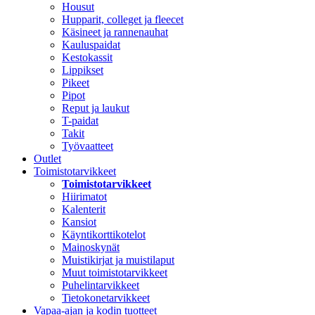
Housut
Hupparit, colleget ja fleecet
Käsineet ja rannenauhat
Kauluspaidat
Kestokassit
Lippikset
Pikeet
Pipot
Reput ja laukut
T-paidat
Takit
Työvaatteet
Outlet
Toimistotarvikkeet
Toimistotarvikkeet
Hiirimatot
Kalenterit
Kansiot
Käyntikorttikotelot
Mainoskynät
Muistikirjat ja muistilaput
Muut toimistotarvikkeet
Puhelintarvikkeet
Tietokonetarvikkeet
Vapaa-ajan ja kodin tuotteet