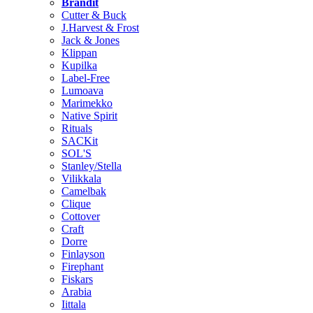
Brändit
Cutter & Buck
J.Harvest & Frost
Jack & Jones
Klippan
Kupilka
Label-Free
Lumoava
Marimekko
Native Spirit
Rituals
SACKit
SOL'S
Stanley/Stella
Vilikkala
Camelbak
Clique
Cottover
Craft
Dorre
Finlayson
Firephant
Fiskars
Arabia
Iittala