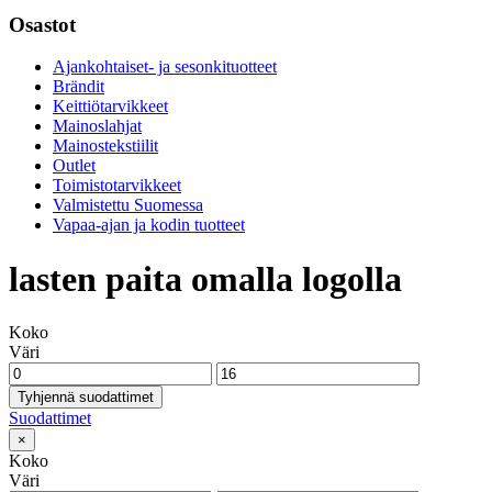
Osastot
Ajankohtaiset- ja sesonkituotteet
Brändit
Keittiötarvikkeet
Mainoslahjat
Mainostekstiilit
Outlet
Toimistotarvikkeet
Valmistettu Suomessa
Vapaa-ajan ja kodin tuotteet
lasten paita omalla logolla
Koko
Väri
Tyhjennä suodattimet
Suodattimet
×
Koko
Väri