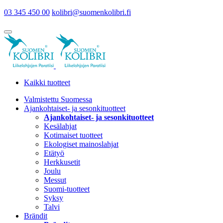
03 345 450 00
kolibri@suomenkolibri.fi
Kaikki tuotteet
Valmistettu Suomessa
Ajankohtaiset- ja sesonkituotteet
Ajankohtaiset- ja sesonkituotteet
Kesälahjat
Kotimaiset tuotteet
Ekologiset mainoslahjat
Etätyö
Herkkusetit
Joulu
Messut
Suomi-tuotteet
Syksy
Talvi
Brändit