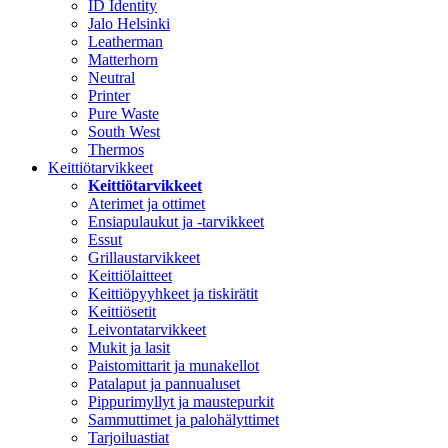
ID Identity
Jalo Helsinki
Leatherman
Matterhorn
Neutral
Printer
Pure Waste
South West
Thermos
Keittiötarvikkeet
Keittiötarvikkeet
Aterimet ja ottimet
Ensiapulaukut ja -tarvikkeet
Essut
Grillaustarvikkeet
Keittiölaitteet
Keittiöpyyhkeet ja tiskirätit
Keittiösetit
Leivontatarvikkeet
Mukit ja lasit
Paistomittarit ja munakellot
Patalaput ja pannualuset
Pippurimyllyt ja maustepurkit
Sammuttimet ja palohälyttimet
Tarjoiluastiat