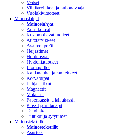
Veitset
Viinitarvikkeet ja pullonavaajat
Vuolukivituotteet
Mainoslahjat
Mainoslahjat
Aurinkolasit
Kustomoitavat tuotteet
Autotarvikkeet
Avaimenperät
Heijastimet
Huulirasvat
Hygieniatuotteet
Juomapullot
Kaulanauhat ja rannekkeet
Korvatulpat
Lahjalaatikot
Magneetit
Makeiset
Paperikassit ja lahjakassit
Pinssit ja rintanapit
Tekniikka
Tulitikut ja sytyttimet
Mainostekstiilit
Mainostekstiilit
Asusteet