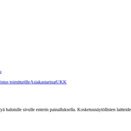
u
stus toimittajille
Asiakastarinat
UKK
irtyä halutulle sivulle enterin painalluksella. Kosketusnäytöllisten laittei