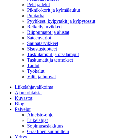
Pelit ja lelut
Piknik-korit ja kylmälaukut
Puutarha
Pyyhkeet, kylpytakit ja kylpytossut
Retkeilytarvikkeet
Riippumatot ja alustat
Sateenvarjot
Saunatarvikkeet
Sisustustuotteet
Taskulamput ja otsalamput
Taskumatit ja termokset
Taulut
Työkalut
Viltit ja huovat
Liikelahjavalikoima
Ajankohtaista
Kuvastot
Blogi
Palvelut
Aineisto-ohje
Liikelahjat
Sopimusasiakkuus
Graafinen suunnittelu
Yritys