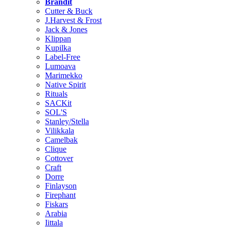
Brändit
Cutter & Buck
J.Harvest & Frost
Jack & Jones
Klippan
Kupilka
Label-Free
Lumoava
Marimekko
Native Spirit
Rituals
SACKit
SOL'S
Stanley/Stella
Vilikkala
Camelbak
Clique
Cottover
Craft
Dorre
Finlayson
Firephant
Fiskars
Arabia
Iittala