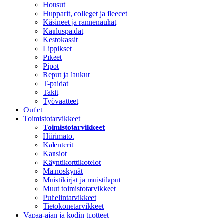
Housut
Hupparit, colleget ja fleecet
Käsineet ja rannenauhat
Kauluspaidat
Kestokassit
Lippikset
Pikeet
Pipot
Reput ja laukut
T-paidat
Takit
Työvaatteet
Outlet
Toimistotarvikkeet
Toimistotarvikkeet
Hiirimatot
Kalenterit
Kansiot
Käyntikorttikotelot
Mainoskynät
Muistikirjat ja muistilaput
Muut toimistotarvikkeet
Puhelintarvikkeet
Tietokonetarvikkeet
Vapaa-ajan ja kodin tuotteet