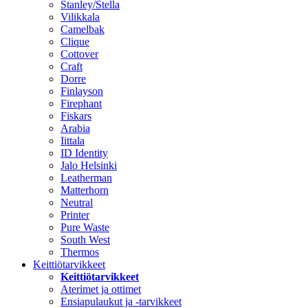
Stanley/Stella
Vilikkala
Camelbak
Clique
Cottover
Craft
Dorre
Finlayson
Firephant
Fiskars
Arabia
Iittala
ID Identity
Jalo Helsinki
Leatherman
Matterhorn
Neutral
Printer
Pure Waste
South West
Thermos
Keittiötarvikkeet
Keittiötarvikkeet
Aterimet ja ottimet
Ensiapulaukut ja -tarvikkeet