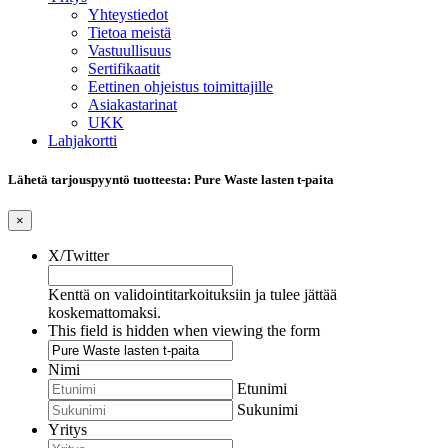
Yhteystiedot
Tietoa meistä
Vastuullisuus
Sertifikaatit
Eettinen ohjeistus toimittajille
Asiakastarinat
UKK
Lahjakortti
Lähetä tarjouspyyntö tuotteesta: Pure Waste lasten t-paita
×
X/Twitter
Kenttä on validointitarkoituksiin ja tulee jättää
koskemattomaksi.
This field is hidden when viewing the form
Nimi
Etunimi
Sukunimi
Yritys