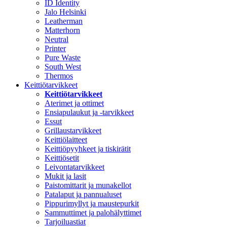
ID Identity
Jalo Helsinki
Leatherman
Matterhorn
Neutral
Printer
Pure Waste
South West
Thermos
Keittiötarvikkeet
Keittiötarvikkeet
Aterimet ja ottimet
Ensiapulaukut ja -tarvikkeet
Essut
Grillaustarvikkeet
Keittiölaitteet
Keittiöpyyhkeet ja tiskirätit
Keittiösetit
Leivontatarvikkeet
Mukit ja lasit
Paistomittarit ja munakellot
Patalaput ja pannualuset
Pippurimyllyt ja maustepurkit
Sammuttimet ja palohälyttimet
Tarjoiluastiat