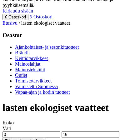
pyyhkäisemällä.
Kirjaudu sisään
0
Ostoskori
0
Ostoskori
Etusivu
/
lasten ekologiset vaatteet
Osastot
Ajankohtaiset- ja sesonkituotteet
Brändit
Keittiötarvikkeet
Mainoslahjat
Mainostekstiilit
Outlet
Toimistotarvikkeet
Valmistettu Suomessa
Vapaa-ajan ja kodin tuotteet
lasten ekologiset vaatteet
Koko
Väri