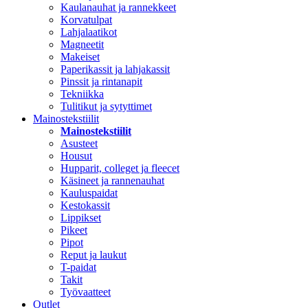
Kaulanauhat ja rannekkeet
Korvatulpat
Lahjalaatikot
Magneetit
Makeiset
Paperikassit ja lahjakassit
Pinssit ja rintanapit
Tekniikka
Tulitikut ja sytyttimet
Mainostekstiilit
Mainostekstiilit
Asusteet
Housut
Hupparit, colleget ja fleecet
Käsineet ja rannenauhat
Kauluspaidat
Kestokassit
Lippikset
Pikeet
Pipot
Reput ja laukut
T-paidat
Takit
Työvaatteet
Outlet