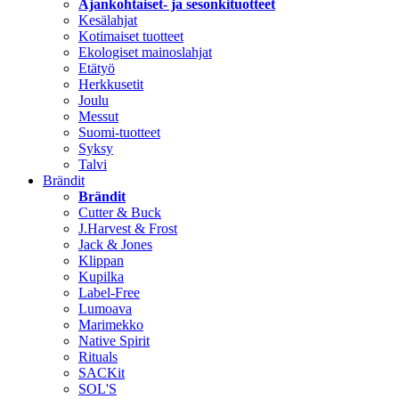
Ajankohtaiset- ja sesonkituotteet
Kesälahjat
Kotimaiset tuotteet
Ekologiset mainoslahjat
Etätyö
Herkkusetit
Joulu
Messut
Suomi-tuotteet
Syksy
Talvi
Brändit
Brändit
Cutter & Buck
J.Harvest & Frost
Jack & Jones
Klippan
Kupilka
Label-Free
Lumoava
Marimekko
Native Spirit
Rituals
SACKit
SOL'S