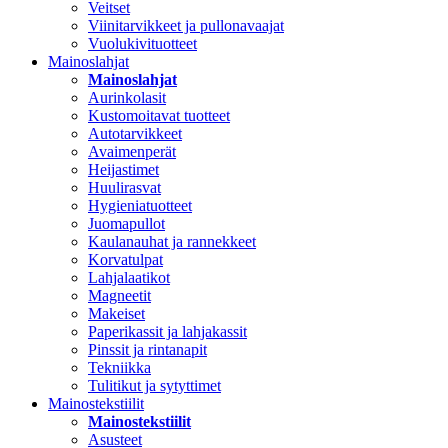
Veitset
Viinitarvikkeet ja pullonavaajat
Vuolukivituotteet
Mainoslahjat
Mainoslahjat
Aurinkolasit
Kustomoitavat tuotteet
Autotarvikkeet
Avaimenperät
Heijastimet
Huulirasvat
Hygieniatuotteet
Juomapullot
Kaulanauhat ja rannekkeet
Korvatulpat
Lahjalaatikot
Magneetit
Makeiset
Paperikassit ja lahjakassit
Pinssit ja rintanapit
Tekniikka
Tulitikut ja sytyttimet
Mainostekstiilit
Mainostekstiilit
Asusteet