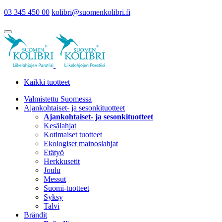
03 345 450 00
kolibri@suomenkolibri.fi
Kaikki tuotteet
Valmistettu Suomessa
Ajankohtaiset- ja sesonkituotteet
Ajankohtaiset- ja sesonkituotteet
Kesälahjat
Kotimaiset tuotteet
Ekologiset mainoslahjat
Etätyö
Herkkusetit
Joulu
Messut
Suomi-tuotteet
Syksy
Talvi
Brändit