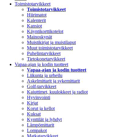
Toimistotarvikkeet
Toimistotarvikkeet
Hiirimatot
Kalenterit
Kansiot
Käyntikorttikotelot
Mainoskynät
Muistikirjat ja muistilaput
Muut toimistotarvikkeet
Puhelintarvikkeet
Tietokonetarvikkeet
Vapaa-ajan ja kodin tuotteet
Vapaa-ajan ja kodin tuotteet
Liikunta ja urheilu
Askelmittarit ja sykemittarit
Golf-tarvikkeet
Kaiuttimet, kuulokkeet ja radiot
Hyvinvointi
Kirjat
Korut ja kellot
Kuksat
Kynttilät ja lyhdyt
Lämpömittarit
Lompakot
Matkatarvikkeet