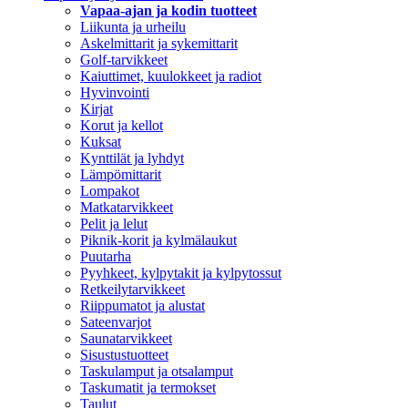
Vapaa-ajan ja kodin tuotteet
Liikunta ja urheilu
Askelmittarit ja sykemittarit
Golf-tarvikkeet
Kaiuttimet, kuulokkeet ja radiot
Hyvinvointi
Kirjat
Korut ja kellot
Kuksat
Kynttilät ja lyhdyt
Lämpömittarit
Lompakot
Matkatarvikkeet
Pelit ja lelut
Piknik-korit ja kylmälaukut
Puutarha
Pyyhkeet, kylpytakit ja kylpytossut
Retkeilytarvikkeet
Riippumatot ja alustat
Sateenvarjot
Saunatarvikkeet
Sisustustuotteet
Taskulamput ja otsalamput
Taskumatit ja termokset
Taulut