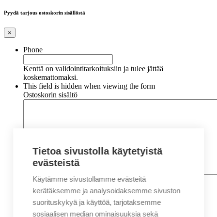
Pyydä tarjous ostoskorin sisällöstä
×
Phone
Kenttä on validointitarkoituksiin ja tulee jättää
koskemattomaksi.
This field is hidden when viewing the form
Ostoskorin sisältö
Tietoa sivustolla käytetyistä
evästeistä
Käytämme sivustollamme evästeitä
Nimi
*
Etunimi
kerätäksemme ja analysoidaksemme sivuston
Sukunimi
suorituskykyä ja käyttöä, tarjotaksemme
Yritys
sosiaalisen median ominaisuuksia sekä