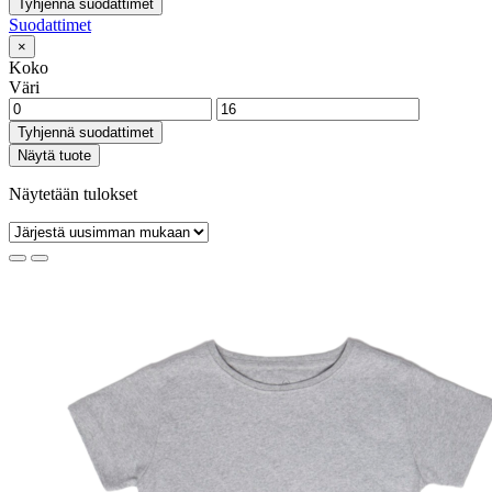
Tyhjennä suodattimet
Suodattimet
×
Koko
Väri
Tyhjennä suodattimet
Näytä tuote
Näytetään tulokset