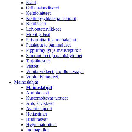
Essut
Grillaustarvikkeet
Keittiölaitteet
Keittiöpyyhkeet ja tiskirätit
Keittiösetit
Leivontatarvikkeet
Mukit ja lasit
Paistomittarit ja munakellot
Patalaput ja pannualuset
Pippurimyllyt ja maustepurkit
Sammuttimet ja palohälyttimet
Tarjoiluastiat
Veitset
Viinitarvikkeet ja pullonavaajat
Vuolukivituotteet
Mainoslahjat
Mainoslahjat
Aurinkolasit
Kustomoitavat tuotteet
Autotarvikkeet
Avaimenperät
Heijastimet
Huulirasvat
Hygieniatuotteet
Juomapullot