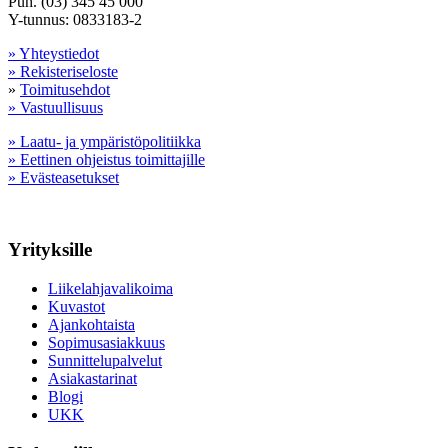
Puh. (03) 345 45 000
Y-tunnus: 0833183-2
» Yhteystiedot
» Rekisteriseloste
»
Toimitusehdot
» Vastuullisuus
» Laatu- ja ympäristöpolitiikka
» Eettinen ohjeistus toimittajille
» Evästeasetukset
Yrityksille
Liikelahjavalikoima
Kuvastot
Ajankohtaista
Sopimusasiakkuus
Sunnittelupalvelut
Asiakastarinat
Blogi
UKK