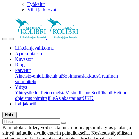
Työkalut
Viltit ja huovat
Liikelahjavalikoima
Ajankohtaista
Kuvastot
Blogi
Palvelut
Aineisto-ohje
Liikelahjat
Sopimusasiakkuus
Graafinen
suunnittelu
Yritys
Yhteystiedot
Tietoa meistä
Vastuullisuus
Sertifikaatit
Eettinen
ohjeistus toimittajille
Asiakastarinat
UKK
Lahjakortti
Haku
Kun tuloksia tulee, voit selata niitä nuolinäppäimillä ylös ja alas ja
siirtyä halutulle sivulle enterin painalluksella. Kosketusnäytöllisten
laitteiden käyttäjät voivat selata tuloksia koskettamalla ja