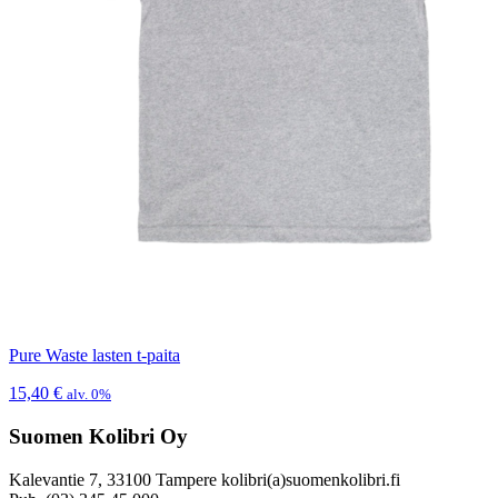
Pure Waste lasten t-paita
15,40
€
alv. 0%
Suomen Kolibri Oy
Kalevantie 7, 33100 Tampere kolibri(a)suomenkolibri.fi