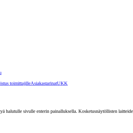
u
stus toimittajille
Asiakastarinat
UKK
irtyä halutulle sivulle enterin painalluksella. Kosketusnäytöllisten laittei