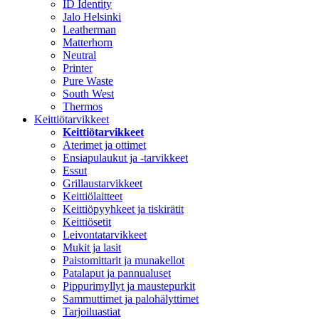
ID Identity
Jalo Helsinki
Leatherman
Matterhorn
Neutral
Printer
Pure Waste
South West
Thermos
Keittiötarvikkeet
Keittiötarvikkeet
Aterimet ja ottimet
Ensiapulaukut ja -tarvikkeet
Essut
Grillaustarvikkeet
Keittiölaitteet
Keittiöpyyhkeet ja tiskirätit
Keittiösetit
Leivontatarvikkeet
Mukit ja lasit
Paistomittarit ja munakellot
Patalaput ja pannualuset
Pippurimyllyt ja maustepurkit
Sammuttimet ja palohälyttimet
Tarjoiluastiat