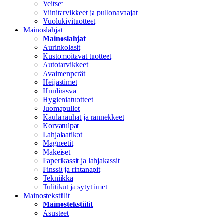
Veitset
Viinitarvikkeet ja pullonavaajat
Vuolukivituotteet
Mainoslahjat
Mainoslahjat
Aurinkolasit
Kustomoitavat tuotteet
Autotarvikkeet
Avaimenperät
Heijastimet
Huulirasvat
Hygieniatuotteet
Juomapullot
Kaulanauhat ja rannekkeet
Korvatulpat
Lahjalaatikot
Magneetit
Makeiset
Paperikassit ja lahjakassit
Pinssit ja rintanapit
Tekniikka
Tulitikut ja sytyttimet
Mainostekstiilit
Mainostekstiilit
Asusteet