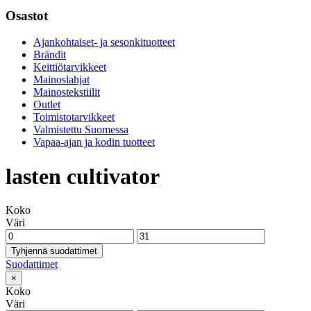
Osastot
Ajankohtaiset- ja sesonkituotteet
Brändit
Keittiötarvikkeet
Mainoslahjat
Mainostekstiilit
Outlet
Toimistotarvikkeet
Valmistettu Suomessa
Vapaa-ajan ja kodin tuotteet
lasten cultivator
Koko
Väri
Tyhjennä suodattimet
Suodattimet
×
Koko
Väri