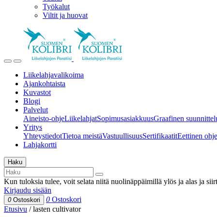
Työkalut
Viltit ja huovat
Liikelahjavalikoima
Ajankohtaista
Kuvastot
Blogi
Palvelut
Aineisto-ohje
Liikelahjat
Sopimusasiakkuus
Graafinen suunnittel
Yritys
Yhteystiedot
Tietoa meistä
Vastuullisuus
Sertifikaatit
Eettinen ohjei
Lahjakortti
Haku
Kun tuloksia tulee, voit selata niitä nuolinäppäimillä ylös ja alas ja si
Kirjaudu sisään
0
Ostoskori
0
Ostoskori
Etusivu
/
lasten cultivator