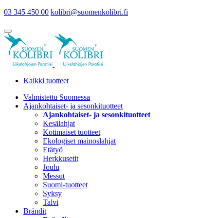
03 345 450 00
kolibri@suomenkolibri.fi
Kaikki tuotteet
Valmistettu Suomessa
Ajankohtaiset- ja sesonkituotteet
Ajankohtaiset- ja sesonkituotteet
Kesälahjat
Kotimaiset tuotteet
Ekologiset mainoslahjat
Etätyö
Herkkusetit
Joulu
Messut
Suomi-tuotteet
Syksy
Talvi
Brändit