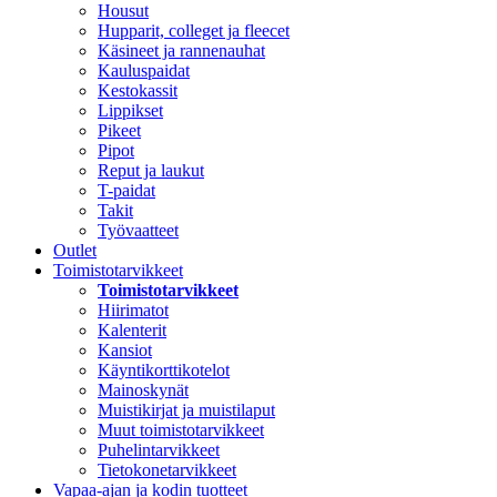
Housut
Hupparit, colleget ja fleecet
Käsineet ja rannenauhat
Kauluspaidat
Kestokassit
Lippikset
Pikeet
Pipot
Reput ja laukut
T-paidat
Takit
Työvaatteet
Outlet
Toimistotarvikkeet
Toimistotarvikkeet
Hiirimatot
Kalenterit
Kansiot
Käyntikorttikotelot
Mainoskynät
Muistikirjat ja muistilaput
Muut toimistotarvikkeet
Puhelintarvikkeet
Tietokonetarvikkeet
Vapaa-ajan ja kodin tuotteet