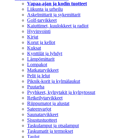
Vapaa-ajan ja kodin tuotteet
Liikunta ja urheilu
Askelmittarit ja sykemittarit
Golf-tarvikkeet
Kaiuttimet, kuulokkeet ja radiot
Hyvinvointi
Kirjat
Korut ja kellot
Kuksat
Kynttilät ja lyhdyt
Lämpömittarit
Lompakot
Matkatarvikkeet
Pelit ja lelut
Piknik-korit ja kylmälaukut
Puutarha
Pyyhkeet, kylpytakit ja kylpytossut
Retkeilytarvikkeet
Riippumatot ja alustat
Sateenvarjot
Saunatarvikkeet
Sisustustuotteet
Taskulamput ja otsalamput
Taskumatit ja termokset
Taulut