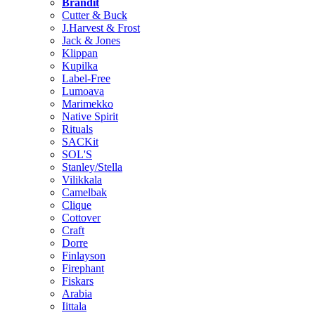
Brändit
Cutter & Buck
J.Harvest & Frost
Jack & Jones
Klippan
Kupilka
Label-Free
Lumoava
Marimekko
Native Spirit
Rituals
SACKit
SOL'S
Stanley/Stella
Vilikkala
Camelbak
Clique
Cottover
Craft
Dorre
Finlayson
Firephant
Fiskars
Arabia
Iittala