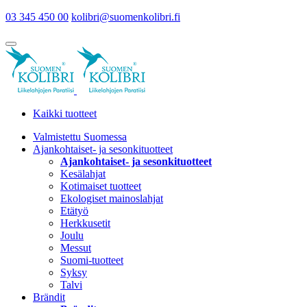
03 345 450 00
kolibri@suomenkolibri.fi
Kaikki tuotteet
Valmistettu Suomessa
Ajankohtaiset- ja sesonkituotteet
Ajankohtaiset- ja sesonkituotteet
Kesälahjat
Kotimaiset tuotteet
Ekologiset mainoslahjat
Etätyö
Herkkusetit
Joulu
Messut
Suomi-tuotteet
Syksy
Talvi
Brändit