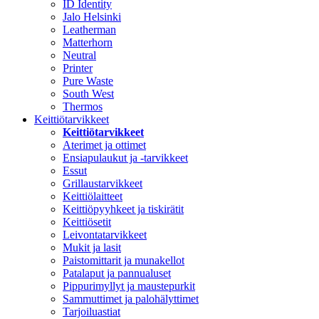
ID Identity
Jalo Helsinki
Leatherman
Matterhorn
Neutral
Printer
Pure Waste
South West
Thermos
Keittiötarvikkeet
Keittiötarvikkeet
Aterimet ja ottimet
Ensiapulaukut ja -tarvikkeet
Essut
Grillaustarvikkeet
Keittiölaitteet
Keittiöpyyhkeet ja tiskirätit
Keittiösetit
Leivontatarvikkeet
Mukit ja lasit
Paistomittarit ja munakellot
Patalaput ja pannualuset
Pippurimyllyt ja maustepurkit
Sammuttimet ja palohälyttimet
Tarjoiluastiat