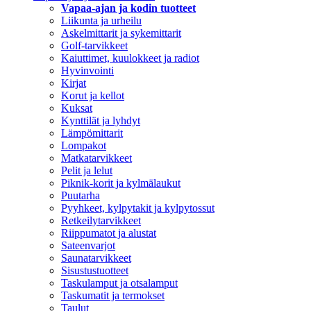
Vapaa-ajan ja kodin tuotteet
Liikunta ja urheilu
Askelmittarit ja sykemittarit
Golf-tarvikkeet
Kaiuttimet, kuulokkeet ja radiot
Hyvinvointi
Kirjat
Korut ja kellot
Kuksat
Kynttilät ja lyhdyt
Lämpömittarit
Lompakot
Matkatarvikkeet
Pelit ja lelut
Piknik-korit ja kylmälaukut
Puutarha
Pyyhkeet, kylpytakit ja kylpytossut
Retkeilytarvikkeet
Riippumatot ja alustat
Sateenvarjot
Saunatarvikkeet
Sisustustuotteet
Taskulamput ja otsalamput
Taskumatit ja termokset
Taulut