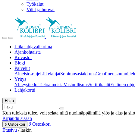
Työkalut
Viltit ja huovat
Liikelahjavalikoima
Ajankohtaista
Kuvastot
Blogi
Palvelut
Aineisto-ohje
Liikelahjat
Sopimusasiakkuus
Graafinen suunnittel
Yritys
Yhteystiedot
Tietoa meistä
Vastuullisuus
Sertifikaatit
Eettinen ohjei
Lahjakortti
Haku
Kun tuloksia tulee, voit selata niitä nuolinäppäimillä ylös ja alas ja si
Kirjaudu sisään
0
Ostoskori
0
Ostoskori
Etusivu
/
laskin