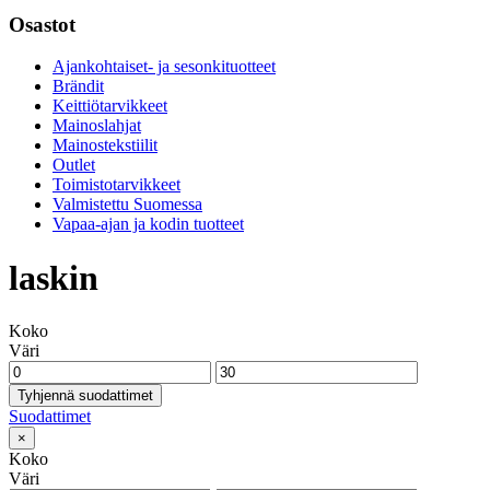
Osastot
Ajankohtaiset- ja sesonkituotteet
Brändit
Keittiötarvikkeet
Mainoslahjat
Mainostekstiilit
Outlet
Toimistotarvikkeet
Valmistettu Suomessa
Vapaa-ajan ja kodin tuotteet
laskin
Koko
Väri
Tyhjennä suodattimet
Suodattimet
×
Koko
Väri