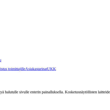
u
stus toimittajille
Asiakastarinat
UKK
irtyä halutulle sivulle enterin painalluksella. Kosketusnäytöllisten laittei