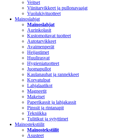
Veitset
Viinitarvikkeet ja pullonavaajat
Vuolukivituotteet
Mainoslahjat
Mainoslahjat
Aurinkolasit
Kustomoitavat tuotteet
Autotarvikkeet
Avaimenperät
Heijastimet
Huulirasvat
Hygieniatuotteet
Juomapullot
Kaulanauhat ja rannekkeet
Korvatulpat
Lahjalaatikot
Magneetit
Makeiset
Paperikassit ja lahjakassit
Pinssit ja rintanapit
Tekniikka
Tulitikut ja sytyttimet
Mainostekstiilit
Mainostekstiilit
Asusteet