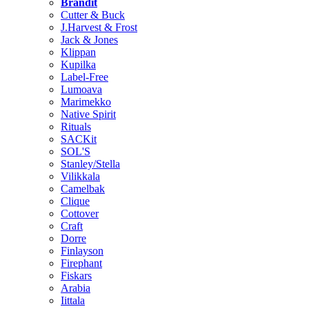
Brändit
Cutter & Buck
J.Harvest & Frost
Jack & Jones
Klippan
Kupilka
Label-Free
Lumoava
Marimekko
Native Spirit
Rituals
SACKit
SOL'S
Stanley/Stella
Vilikkala
Camelbak
Clique
Cottover
Craft
Dorre
Finlayson
Firephant
Fiskars
Arabia
Iittala