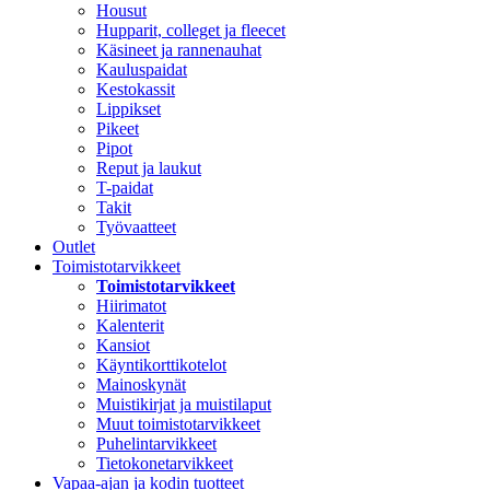
Housut
Hupparit, colleget ja fleecet
Käsineet ja rannenauhat
Kauluspaidat
Kestokassit
Lippikset
Pikeet
Pipot
Reput ja laukut
T-paidat
Takit
Työvaatteet
Outlet
Toimistotarvikkeet
Toimistotarvikkeet
Hiirimatot
Kalenterit
Kansiot
Käyntikorttikotelot
Mainoskynät
Muistikirjat ja muistilaput
Muut toimistotarvikkeet
Puhelintarvikkeet
Tietokonetarvikkeet
Vapaa-ajan ja kodin tuotteet