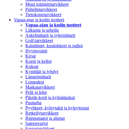
Muut toimistotarvikkeet
Puhelintarvikkeet
Tietokonetarvikkeet
Vapaa-ajan ja kodin tuotteet
Vapaa-ajan ja kodin tuotteet
Liikunta ja urheilu
Askelmittarit ja sykemittarit
Golf-tarvikkeet
Kaiuttimet, kuulokkeet ja radiot
Hyvinvointi
Kirjat
Korut ja kellot
Kuksat
Kynttilät ja lyhdyt
Lämpömittarit
Lompakot
Matkatarvikkeet
Pelit ja lelut
Piknik-korit ja kylmälaukut
Puutarha
Pyyhkeet, kylpytakit ja kylpytossut
Retkeilytarvikkeet
Riippumatot ja alustat
Sateenvarjot
Saunatarvikkeet