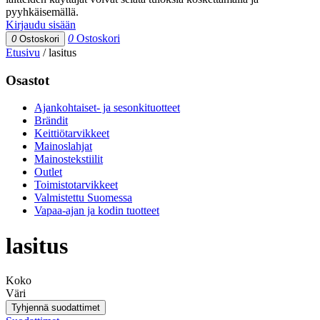
pyyhkäisemällä.
Kirjaudu sisään
0
Ostoskori
0
Ostoskori
Etusivu
/
lasitus
Osastot
Ajankohtaiset- ja sesonkituotteet
Brändit
Keittiötarvikkeet
Mainoslahjat
Mainostekstiilit
Outlet
Toimistotarvikkeet
Valmistettu Suomessa
Vapaa-ajan ja kodin tuotteet
lasitus
Koko
Väri
Tyhjennä suodattimet