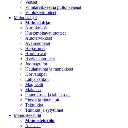
Veitset
Viinitarvikkeet ja pullonavaajat
Vuolukivituotteet
Mainoslahjat
Mainoslahjat
Aurinkolasit
Kustomoitavat tuotteet
Autotarvikkeet
Avaimenperät
Heijastimet
Huulirasvat
Hygieniatuotteet
Juomapullot
Kaulanauhat ja rannekkeet
Korvatulpat
Lahjalaatikot
Magneetit
Makeiset
Paperikassit ja lahjakassit
Pinssit ja rintanapit
Tekniikka
Tulitikut ja sytyttimet
Mainostekstiilit
Mainostekstiilit
Asusteet