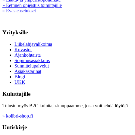
» Eettinen ohjeistus toimittajille
» Evästeasetukset
Yrityksille
Liikelahjavalikoima
Kuvastot
Ajankohtaista
Sopimusasiakkuus
Sunnittelupalvelut
Asiakastarinat
Blogi
UKK
Kuluttajille
Tutustu myös B2C kuluttaja-kauppaamme, josta voit tehdä löytöjä.
» kolibri-shop.fi
Uutiskirje