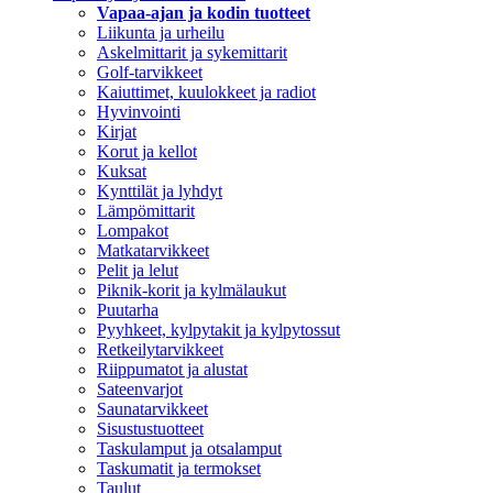
Vapaa-ajan ja kodin tuotteet
Liikunta ja urheilu
Askelmittarit ja sykemittarit
Golf-tarvikkeet
Kaiuttimet, kuulokkeet ja radiot
Hyvinvointi
Kirjat
Korut ja kellot
Kuksat
Kynttilät ja lyhdyt
Lämpömittarit
Lompakot
Matkatarvikkeet
Pelit ja lelut
Piknik-korit ja kylmälaukut
Puutarha
Pyyhkeet, kylpytakit ja kylpytossut
Retkeilytarvikkeet
Riippumatot ja alustat
Sateenvarjot
Saunatarvikkeet
Sisustustuotteet
Taskulamput ja otsalamput
Taskumatit ja termokset
Taulut