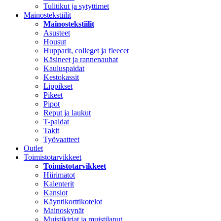
Tulitikut ja sytyttimet
Mainostekstiilit
Mainostekstiilit
Asusteet
Housut
Hupparit, colleget ja fleecet
Käsineet ja rannenauhat
Kauluspaidat
Kestokassit
Lippikset
Pikeet
Pipot
Reput ja laukut
T-paidat
Takit
Työvaatteet
Outlet
Toimistotarvikkeet
Toimistotarvikkeet
Hiirimatot
Kalenterit
Kansiot
Käyntikorttikotelot
Mainoskynät
Muistikirjat ja muistilaput