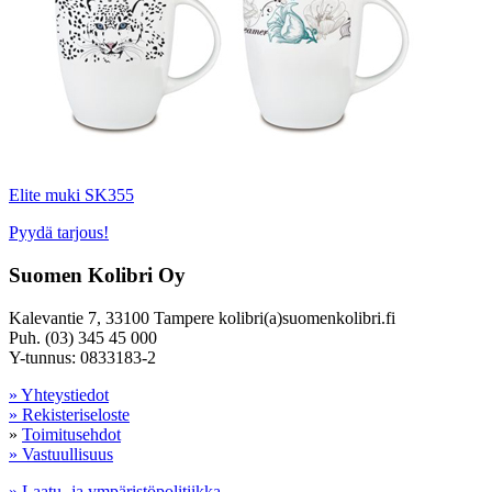
Elite muki SK355
Pyydä tarjous!
Suomen Kolibri Oy
Kalevantie 7, 33100 Tampere kolibri(a)suomenkolibri.fi
Puh. (03) 345 45 000
Y-tunnus: 0833183-2
» Yhteystiedot
» Rekisteriseloste
»
Toimitusehdot
» Vastuullisuus
» Laatu- ja ympäristöpolitiikka