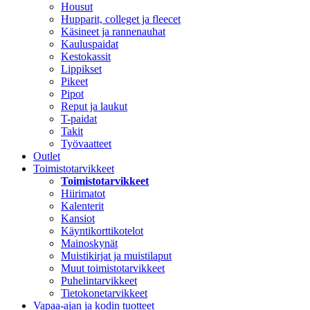
Housut
Hupparit, colleget ja fleecet
Käsineet ja rannenauhat
Kauluspaidat
Kestokassit
Lippikset
Pikeet
Pipot
Reput ja laukut
T-paidat
Takit
Työvaatteet
Outlet
Toimistotarvikkeet
Toimistotarvikkeet
Hiirimatot
Kalenterit
Kansiot
Käyntikorttikotelot
Mainoskynät
Muistikirjat ja muistilaput
Muut toimistotarvikkeet
Puhelintarvikkeet
Tietokonetarvikkeet
Vapaa-ajan ja kodin tuotteet