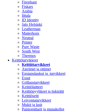
Firephant
Fiskars
Arabia
Iittala
ID Identity
Jalo Helsinki
Leatherman
Matterhorn
Neutral
Printer
Pure Waste
South West
Thermos
Keittiötarvikkeet
Keittiötarvikkeet
Aterimet ja ottimet
Ensiapulaukut ja -tarvikkeet
Essut
Grillaustarvikkeet
Keittiölaitteet
Keittiöpyyhkeet ja tiskirätit
Keittiösetit
Leivontatarvikkeet
Mukit ja lasit
Paistomittarit ja munakellot