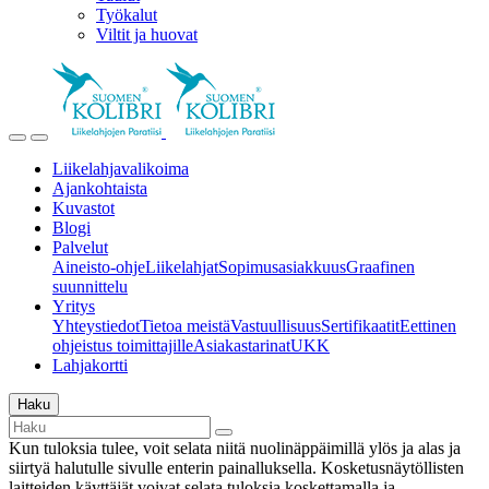
Työkalut
Viltit ja huovat
Liikelahjavalikoima
Ajankohtaista
Kuvastot
Blogi
Palvelut
Aineisto-ohje
Liikelahjat
Sopimusasiakkuus
Graafinen
suunnittelu
Yritys
Yhteystiedot
Tietoa meistä
Vastuullisuus
Sertifikaatit
Eettinen
ohjeistus toimittajille
Asiakastarinat
UKK
Lahjakortti
Haku
Kun tuloksia tulee, voit selata niitä nuolinäppäimillä ylös ja alas ja
siirtyä halutulle sivulle enterin painalluksella. Kosketusnäytöllisten
laitteiden käyttäjät voivat selata tuloksia koskettamalla ja