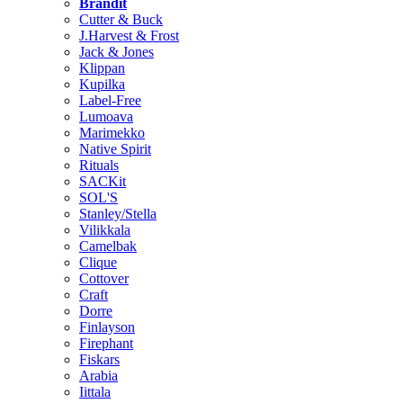
Brändit
Cutter & Buck
J.Harvest & Frost
Jack & Jones
Klippan
Kupilka
Label-Free
Lumoava
Marimekko
Native Spirit
Rituals
SACKit
SOL'S
Stanley/Stella
Vilikkala
Camelbak
Clique
Cottover
Craft
Dorre
Finlayson
Firephant
Fiskars
Arabia
Iittala