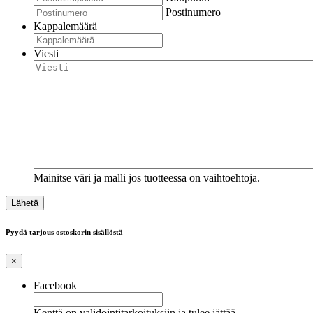
Postinumero
Kappalemäärä
Viesti
Mainitse väri ja malli jos tuotteessa on vaihtoehtoja.
Pyydä tarjous ostoskorin sisällöstä
×
Facebook
Kenttä on validointitarkoituksiin ja tulee jättää