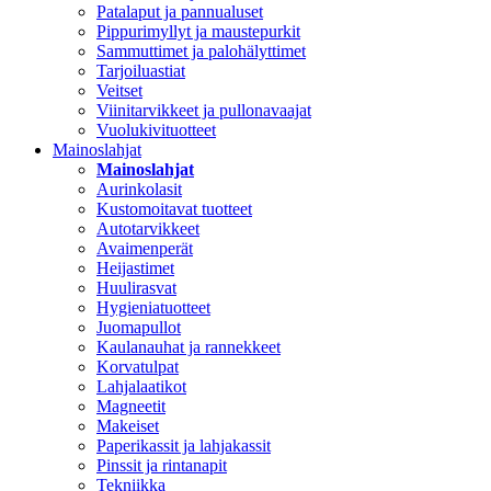
Patalaput ja pannualuset
Pippurimyllyt ja maustepurkit
Sammuttimet ja palohälyttimet
Tarjoiluastiat
Veitset
Viinitarvikkeet ja pullonavaajat
Vuolukivituotteet
Mainoslahjat
Mainoslahjat
Aurinkolasit
Kustomoitavat tuotteet
Autotarvikkeet
Avaimenperät
Heijastimet
Huulirasvat
Hygieniatuotteet
Juomapullot
Kaulanauhat ja rannekkeet
Korvatulpat
Lahjalaatikot
Magneetit
Makeiset
Paperikassit ja lahjakassit
Pinssit ja rintanapit
Tekniikka