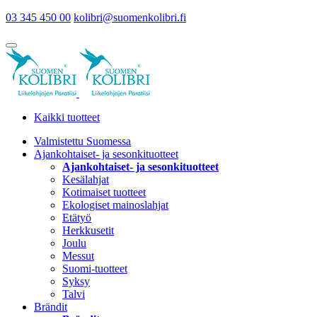
03 345 450 00
kolibri@suomenkolibri.fi
Kaikki tuotteet
Valmistettu Suomessa
Ajankohtaiset- ja sesonkituotteet
Ajankohtaiset- ja sesonkituotteet
Kesälahjat
Kotimaiset tuotteet
Ekologiset mainoslahjat
Etätyö
Herkkusetit
Joulu
Messut
Suomi-tuotteet
Syksy
Talvi
Brändit