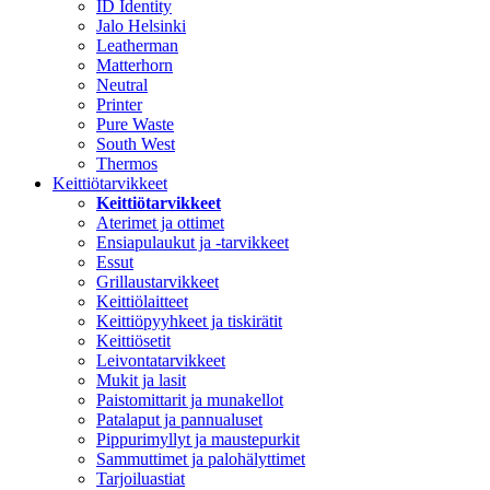
ID Identity
Jalo Helsinki
Leatherman
Matterhorn
Neutral
Printer
Pure Waste
South West
Thermos
Keittiötarvikkeet
Keittiötarvikkeet
Aterimet ja ottimet
Ensiapulaukut ja -tarvikkeet
Essut
Grillaustarvikkeet
Keittiölaitteet
Keittiöpyyhkeet ja tiskirätit
Keittiösetit
Leivontatarvikkeet
Mukit ja lasit
Paistomittarit ja munakellot
Patalaput ja pannualuset
Pippurimyllyt ja maustepurkit
Sammuttimet ja palohälyttimet
Tarjoiluastiat