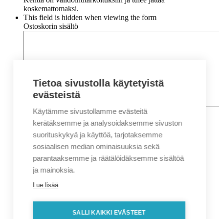
koskemattomaksi.
This field is hidden when viewing the form
Ostoskorin sisältö
Tietoa sivustolla käytetyistä
evästeistä
Käytämme sivustollamme evästeitä
Nimi
*
Etunimi
kerätäksemme ja analysoidaksemme sivuston
Sukunimi
suorituskykyä ja käyttöä, tarjotaksemme
Yritys
sosiaalisen median ominaisuuksia sekä
parantaaksemme ja räätälöidäksemme sisältöä
Sähköposti
*
ja mainoksia.
Puhelin
*
Lue lisää
Osoitetiedot
Lähiosoite
SALLI KAIKKI EVÄSTEET