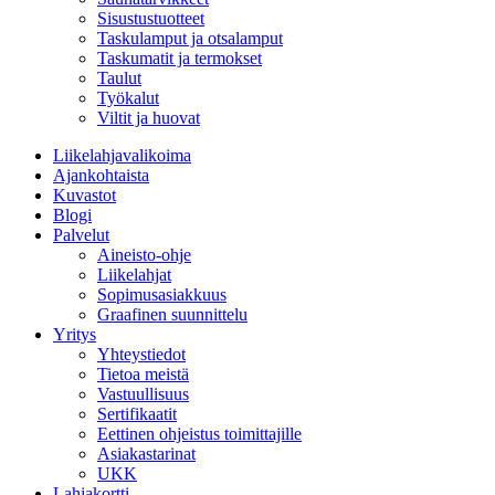
Sisustustuotteet
Taskulamput ja otsalamput
Taskumatit ja termokset
Taulut
Työkalut
Viltit ja huovat
Liikelahjavalikoima
Ajankohtaista
Kuvastot
Blogi
Palvelut
Aineisto-ohje
Liikelahjat
Sopimusasiakkuus
Graafinen suunnittelu
Yritys
Yhteystiedot
Tietoa meistä
Vastuullisuus
Sertifikaatit
Eettinen ohjeistus toimittajille
Asiakastarinat
UKK
Lahjakortti