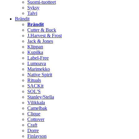
Suomi-tuotteet
Syksy
Talvi
Brändit
Brändit
Cutter & Buck
J.Harvest & Frost
Jack & Jones
Klippan
Kupilka
Label-Free
Lumoava
Marimekko
Native Spirit
Rituals
SACKit
SOL'S
Stanley/Stella
Vilikkala
Camelbak
Clique
Cottover
Craft
Dorre
Finlayson