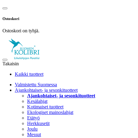
Ostoskori
Ostoskori on tyhjä.
Takaisin
Kaikki tuotteet
Valmistettu Suomessa
Ajankohtaiset- ja sesonkituotteet
Ajankohtaiset- ja sesonkituotteet
Kesälahjat
Kotimaiset tuotteet
Ekologiset mainoslahjat
Etätyö
Herkkusetit
Joulu
Messut