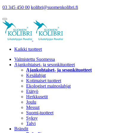
03 345 450 00
kolibri@suomenkolibri.fi
Kaikki tuotteet
Valmistettu Suomessa
Ajankohtaiset- ja sesonkituotteet
Ajankohtaiset- ja sesonkituotteet
Kesälahjat
Kotimaiset tuotteet
Ekologiset mainoslahjat
Etätyö
Herkkusetit
Joulu
Messut
Suomi-tuotteet
Syksy
Talvi
Brändit