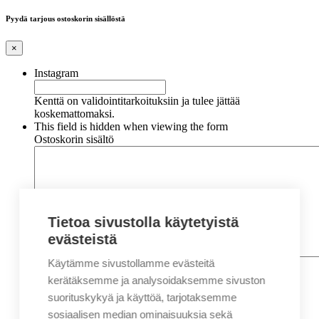
Pyydä tarjous ostoskorin sisällöstä
×
Instagram
Kenttä on validointitarkoituksiin ja tulee jättää
koskemattomaksi.
This field is hidden when viewing the form
Ostoskorin sisältö
Tietoa sivustolla käytetyistä
evästeistä
Käytämme sivustollamme evästeitä
Nimi
*
Etunimi
kerätäksemme ja analysoidaksemme sivuston
Sukunimi
suorituskykyä ja käyttöä, tarjotaksemme
Yritys
sosiaalisen median ominaisuuksia sekä