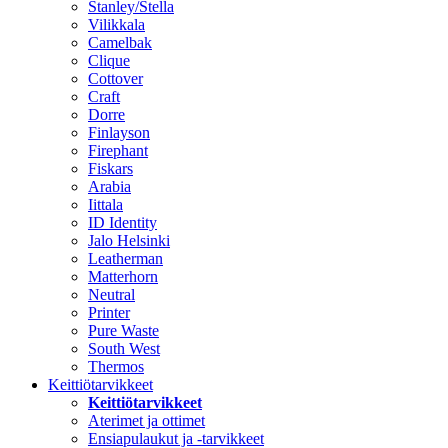
Stanley/Stella
Vilikkala
Camelbak
Clique
Cottover
Craft
Dorre
Finlayson
Firephant
Fiskars
Arabia
Iittala
ID Identity
Jalo Helsinki
Leatherman
Matterhorn
Neutral
Printer
Pure Waste
South West
Thermos
Keittiötarvikkeet
Keittiötarvikkeet
Aterimet ja ottimet
Ensiapulaukut ja -tarvikkeet