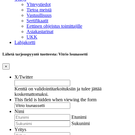
Yhteystiedot
Tietoa meistä
Vastuullisuus
Sertifikaatit
Eettinen ohjeistus toimittajille
Asiakastarinat
UKK
Lahjakortti
Lähetä tarjouspyyntö tuotteesta: Vitrio lounassetti
×
X/Twitter
Kenttä on validointitarkoituksiin ja tulee jättää
koskemattomaksi.
This field is hidden when viewing the form
Nimi
Etunimi
Sukunimi
Yritys