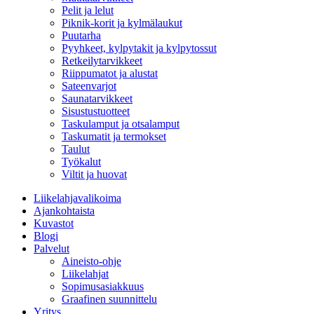
Pelit ja lelut
Piknik-korit ja kylmälaukut
Puutarha
Pyyhkeet, kylpytakit ja kylpytossut
Retkeilytarvikkeet
Riippumatot ja alustat
Sateenvarjot
Saunatarvikkeet
Sisustustuotteet
Taskulamput ja otsalamput
Taskumatit ja termokset
Taulut
Työkalut
Viltit ja huovat
Liikelahjavalikoima
Ajankohtaista
Kuvastot
Blogi
Palvelut
Aineisto-ohje
Liikelahjat
Sopimusasiakkuus
Graafinen suunnittelu
Yritys