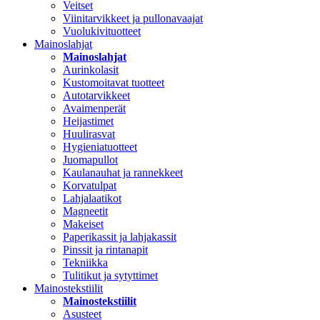
Veitset
Viinitarvikkeet ja pullonavaajat
Vuolukivituotteet
Mainoslahjat
Mainoslahjat
Aurinkolasit
Kustomoitavat tuotteet
Autotarvikkeet
Avaimenperät
Heijastimet
Huulirasvat
Hygieniatuotteet
Juomapullot
Kaulanauhat ja rannekkeet
Korvatulpat
Lahjalaatikot
Magneetit
Makeiset
Paperikassit ja lahjakassit
Pinssit ja rintanapit
Tekniikka
Tulitikut ja sytyttimet
Mainostekstiilit
Mainostekstiilit
Asusteet