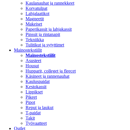
Kaulanauhat ja rannekkeet
Korvatulpat
Lahjalaatikot
Magneetit
Makeiset
Paperikassit ja lahjakassit
Pinssit ja rintanapit
Tekniikka
Tulitikut ja sytyttimet
Mainostekstiilit
Mainostekstiilit
Asusteet
Housut
Hupparit, colleget ja fleecet
Käsineet ja rannenauhat
Kauluspaidat
Kestokassit
Lippikset
Pikeet
Pipot
Reput ja laukut
T-paidat
Takit
Työvaatteet
Outlet