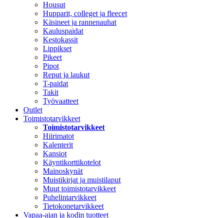
Housut
Hupparit, colleget ja fleecet
Käsineet ja rannenauhat
Kauluspaidat
Kestokassit
Lippikset
Pikeet
Pipot
Reput ja laukut
T-paidat
Takit
Työvaatteet
Outlet
Toimistotarvikkeet
Toimistotarvikkeet
Hiirimatot
Kalenterit
Kansiot
Käyntikorttikotelot
Mainoskynät
Muistikirjat ja muistilaput
Muut toimistotarvikkeet
Puhelintarvikkeet
Tietokonetarvikkeet
Vapaa-ajan ja kodin tuotteet