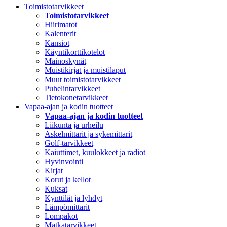
Toimistotarvikkeet
Toimistotarvikkeet
Hiirimatot
Kalenterit
Kansiot
Käyntikorttikotelot
Mainoskynät
Muistikirjat ja muistilaput
Muut toimistotarvikkeet
Puhelintarvikkeet
Tietokonetarvikkeet
Vapaa-ajan ja kodin tuotteet
Vapaa-ajan ja kodin tuotteet
Liikunta ja urheilu
Askelmittarit ja sykemittarit
Golf-tarvikkeet
Kaiuttimet, kuulokkeet ja radiot
Hyvinvointi
Kirjat
Korut ja kellot
Kuksat
Kynttilät ja lyhdyt
Lämpömittarit
Lompakot
Matkatarvikkeet