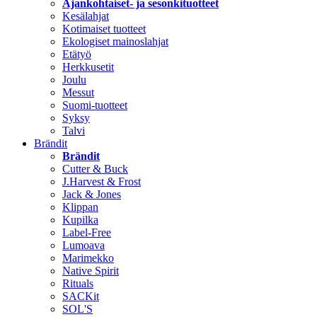
Ajankohtaiset- ja sesonkituotteet
Kesälahjat
Kotimaiset tuotteet
Ekologiset mainoslahjat
Etätyö
Herkkusetit
Joulu
Messut
Suomi-tuotteet
Syksy
Talvi
Brändit
Brändit
Cutter & Buck
J.Harvest & Frost
Jack & Jones
Klippan
Kupilka
Label-Free
Lumoava
Marimekko
Native Spirit
Rituals
SACKit
SOL'S