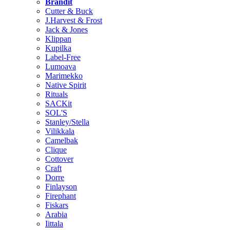
Brändit
Cutter & Buck
J.Harvest & Frost
Jack & Jones
Klippan
Kupilka
Label-Free
Lumoava
Marimekko
Native Spirit
Rituals
SACKit
SOL'S
Stanley/Stella
Vilikkala
Camelbak
Clique
Cottover
Craft
Dorre
Finlayson
Firephant
Fiskars
Arabia
Iittala