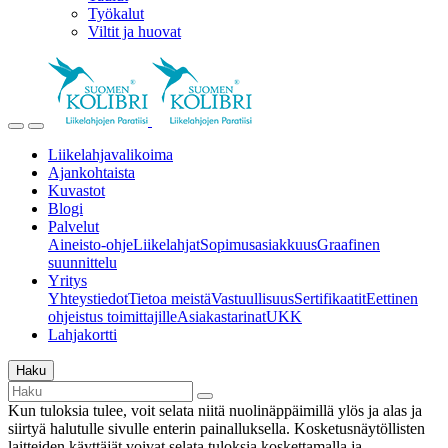
Työkalut
Viltit ja huovat
Liikelahjavalikoima
Ajankohtaista
Kuvastot
Blogi
Palvelut
Aineisto-ohje
Liikelahjat
Sopimusasiakkuus
Graafinen
suunnittelu
Yritys
Yhteystiedot
Tietoa meistä
Vastuullisuus
Sertifikaatit
Eettinen
ohjeistus toimittajille
Asiakastarinat
UKK
Lahjakortti
Haku
Kun tuloksia tulee, voit selata niitä nuolinäppäimillä ylös ja alas ja
siirtyä halutulle sivulle enterin painalluksella. Kosketusnäytöllisten
laitteiden käyttäjät voivat selata tuloksia koskettamalla ja