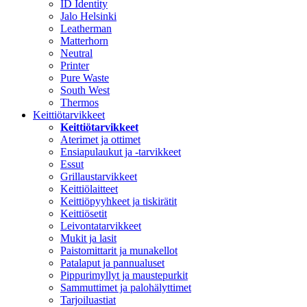
ID Identity
Jalo Helsinki
Leatherman
Matterhorn
Neutral
Printer
Pure Waste
South West
Thermos
Keittiötarvikkeet
Keittiötarvikkeet
Aterimet ja ottimet
Ensiapulaukut ja -tarvikkeet
Essut
Grillaustarvikkeet
Keittiölaitteet
Keittiöpyyhkeet ja tiskirätit
Keittiösetit
Leivontatarvikkeet
Mukit ja lasit
Paistomittarit ja munakellot
Patalaput ja pannualuset
Pippurimyllyt ja maustepurkit
Sammuttimet ja palohälyttimet
Tarjoiluastiat