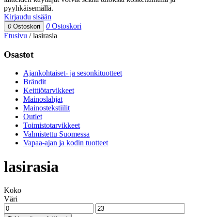
pyyhkäisemällä.
Kirjaudu sisään
0
Ostoskori
0
Ostoskori
Etusivu
/
lasirasia
Osastot
Ajankohtaiset- ja sesonkituotteet
Brändit
Keittiötarvikkeet
Mainoslahjat
Mainostekstiilit
Outlet
Toimistotarvikkeet
Valmistettu Suomessa
Vapaa-ajan ja kodin tuotteet
lasirasia
Koko
Väri