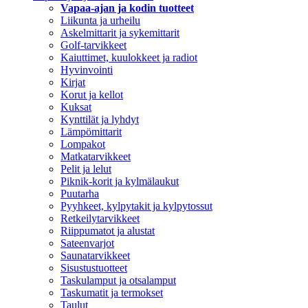
Vapaa-ajan ja kodin tuotteet
Liikunta ja urheilu
Askelmittarit ja sykemittarit
Golf-tarvikkeet
Kaiuttimet, kuulokkeet ja radiot
Hyvinvointi
Kirjat
Korut ja kellot
Kuksat
Kynttilät ja lyhdyt
Lämpömittarit
Lompakot
Matkatarvikkeet
Pelit ja lelut
Piknik-korit ja kylmälaukut
Puutarha
Pyyhkeet, kylpytakit ja kylpytossut
Retkeilytarvikkeet
Riippumatot ja alustat
Sateenvarjot
Saunatarvikkeet
Sisustustuotteet
Taskulamput ja otsalamput
Taskumatit ja termokset
Taulut