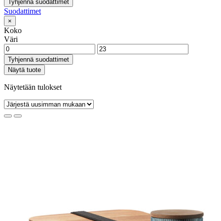
Tyhjennä suodattimet
Suodattimet
×
Koko
Väri
Tyhjennä suodattimet
Näytä tuote
Näytetään tulokset