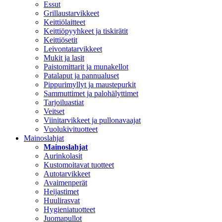
Essut
Grillaustarvikkeet
Keittiölaitteet
Keittiöpyyhkeet ja tiskirätit
Keittiösetit
Leivontatarvikkeet
Mukit ja lasit
Paistomittarit ja munakellot
Patalaput ja pannualuset
Pippurimyllyt ja maustepurkit
Sammuttimet ja palohälyttimet
Tarjoiluastiat
Veitset
Viinitarvikkeet ja pullonavaajat
Vuolukivituotteet
Mainoslahjat
Mainoslahjat
Aurinkolasit
Kustomoitavat tuotteet
Autotarvikkeet
Avaimenperät
Heijastimet
Huulirasvat
Hygieniatuotteet
Juomapullot