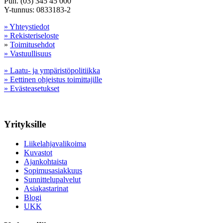
Puh. (03) 345 45 000
Y-tunnus: 0833183-2
» Yhteystiedot
» Rekisteriseloste
»
Toimitusehdot
» Vastuullisuus
» Laatu- ja ympäristöpolitiikka
» Eettinen ohjeistus toimittajille
» Evästeasetukset
Yrityksille
Liikelahjavalikoima
Kuvastot
Ajankohtaista
Sopimusasiakkuus
Sunnittelupalvelut
Asiakastarinat
Blogi
UKK