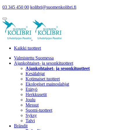
03 345 450 00
kolibri@suomenkolibri.fi
Kaikki tuotteet
Valmistettu Suomessa
Ajankohtaiset- ja sesonkituotteet
Ajankohtaiset- ja sesonkituotteet
Kesälahjat
Kotimaiset tuotteet
Ekologiset mainoslahjat
Etätyö
Herkkusetit
Joulu
Messut
Suomi-tuotteet
Syksy
Talvi
Brändit