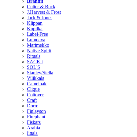
Brändit
Cutter & Buck
J.Harvest & Frost
Jack & Jones
Klippan
Kupilka
Label-Free
Lumoava
Marimekko
Native Spirit
Rituals
SACKit
SOL'S
Stanley/Stella
Vilikkala
Camelbak
Clique
Cottover
Craft
Dorre
Finlayson
Firephant
Fiskars
Arabia
Iittala