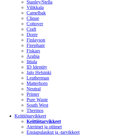
Stanley/Stella
Vilikkala
Camelbak
Clique
Cottover
Craft
Dorre
Finlayson
Firephant
Fiskars
Arabia
Iittala
ID Identity
Jalo Helsinki
Leatherman
Matterhorn
Neutral
Printer
Pure Waste
South West
Thermos
Keittiötarvikkeet
Keittiötarvikkeet
Aterimet ja ottimet
Ensiapulaukut ja -tarvikkeet