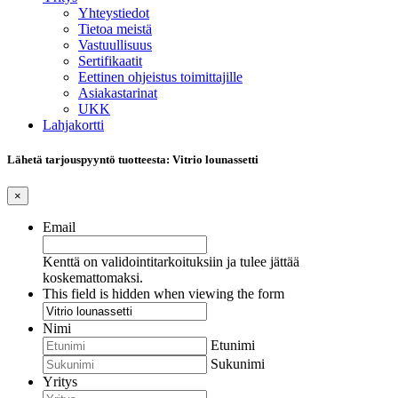
Yhteystiedot
Tietoa meistä
Vastuullisuus
Sertifikaatit
Eettinen ohjeistus toimittajille
Asiakastarinat
UKK
Lahjakortti
Lähetä tarjouspyyntö tuotteesta: Vitrio lounassetti
×
Email
Kenttä on validointitarkoituksiin ja tulee jättää
koskemattomaksi.
This field is hidden when viewing the form
Nimi
Etunimi
Sukunimi
Yritys