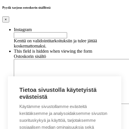
Pyydä tarjous ostoskorin sisällöstä
×
Instagram
Kenttä on validointitarkoituksiin ja tulee jättää
koskemattomaksi.
This field is hidden when viewing the form
Ostoskorin sisältö
Tietoa sivustolla käytetyistä
evästeistä
Käytämme sivustollamme evästeitä
Nimi
*
Etunimi
kerätäksemme ja analysoidaksemme sivuston
Sukunimi
suorituskykyä ja käyttöä, tarjotaksemme
Yritys
sosiaalisen median ominaisuuksia sekä