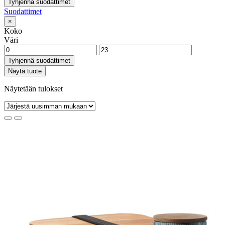
Tyhjennä suodattimet
Suodattimet
×
Koko
Väri
Tyhjennä suodattimet
Näytä tuote
Näytetään tulokset