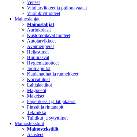
Veitset
Viinitarvikkeet ja pullonavaajat
Vuolukivituotteet
Mainoslahjat
Mainoslahjat
Aurinkolasit
Kustomoitavat tuotteet
Autotarvikkeet
Avaimenperät
Heijastimet
Huulirasvat
Hygieniatuotteet
Juomapullot
Kaulanauhat ja rannekkeet
Korvatulpat
Lahjalaatikot
Magneetit
Makeiset
Paperikassit ja lahjakassit
Pinssit ja rintanapit
Tekniikka
Tulitikut ja sytyttimet
Mainostekstiilit
Mainostekstiilit
Asusteet