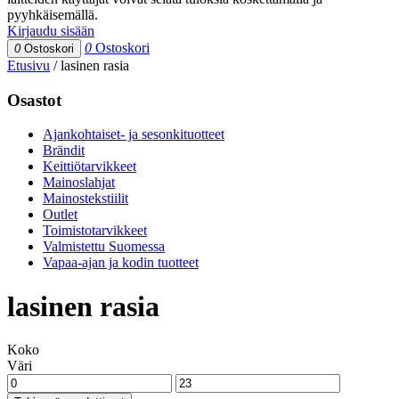
pyyhkäisemällä.
Kirjaudu sisään
0
Ostoskori
0
Ostoskori
Etusivu
/
lasinen rasia
Osastot
Ajankohtaiset- ja sesonkituotteet
Brändit
Keittiötarvikkeet
Mainoslahjat
Mainostekstiilit
Outlet
Toimistotarvikkeet
Valmistettu Suomessa
Vapaa-ajan ja kodin tuotteet
lasinen rasia
Koko
Väri