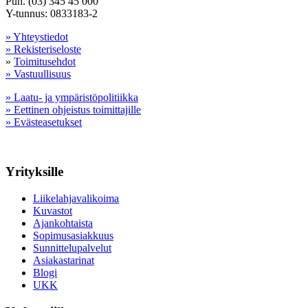
Puh. (03) 345 45 000
Y-tunnus: 0833183-2
» Yhteystiedot
» Rekisteriseloste
»
Toimitusehdot
» Vastuullisuus
» Laatu- ja ympäristöpolitiikka
» Eettinen ohjeistus toimittajille
» Evästeasetukset
Yrityksille
Liikelahjavalikoima
Kuvastot
Ajankohtaista
Sopimusasiakkuus
Sunnittelupalvelut
Asiakastarinat
Blogi
UKK