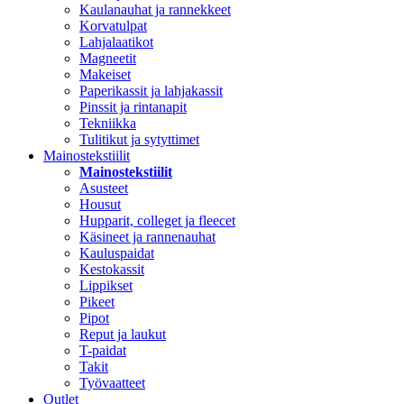
Kaulanauhat ja rannekkeet
Korvatulpat
Lahjalaatikot
Magneetit
Makeiset
Paperikassit ja lahjakassit
Pinssit ja rintanapit
Tekniikka
Tulitikut ja sytyttimet
Mainostekstiilit
Mainostekstiilit
Asusteet
Housut
Hupparit, colleget ja fleecet
Käsineet ja rannenauhat
Kauluspaidat
Kestokassit
Lippikset
Pikeet
Pipot
Reput ja laukut
T-paidat
Takit
Työvaatteet
Outlet