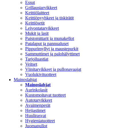
Essut
Grillaustarvikkeet
Keittiölaitteet
Keittiöpyyhkeet ja tiskirätit
Keittiösetit
Leivontatarvikkeet
Mukit ja lasit
Paistomittarit ja munakellot
Patalaput ja pannualuset
Pippurimyllyt ja maustepurkit
Sammuttimet ja palohälyttimet
Tarjoiluastiat
Veitset
Viinitarvikkeet ja pullonavaajat
Vuolukivituotteet
Mainoslahjat
Mainoslahjat
Aurinkolasit
Kustomoitavat tuotteet
Autotarvikkeet
Avaimenperät
Heijastimet
Huulirasvat
Hygieniatuotteet
Juomapullot