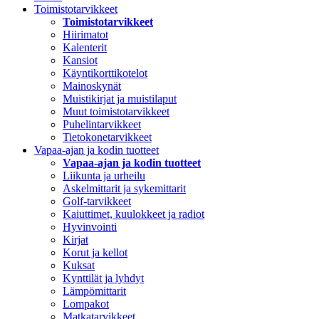
Toimistotarvikkeet
Toimistotarvikkeet
Hiirimatot
Kalenterit
Kansiot
Käyntikorttikotelot
Mainoskynät
Muistikirjat ja muistilaput
Muut toimistotarvikkeet
Puhelintarvikkeet
Tietokonetarvikkeet
Vapaa-ajan ja kodin tuotteet
Vapaa-ajan ja kodin tuotteet
Liikunta ja urheilu
Askelmittarit ja sykemittarit
Golf-tarvikkeet
Kaiuttimet, kuulokkeet ja radiot
Hyvinvointi
Kirjat
Korut ja kellot
Kuksat
Kynttilät ja lyhdyt
Lämpömittarit
Lompakot
Matkatarvikkeet