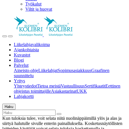
Työkalut
Viltit ja huovat
Liikelahjavalikoima
Ajankohtaista
Kuvastot
Blogi
Palvelut
Aineisto-ohje
Liikelahjat
Sopimusasiakkuus
Graafinen
suunnittelu
Yritys
Yhteystiedot
Tietoa meistä
Vastuullisuus
Sertifikaatit
Eettinen
ohjeistus toimittajille
Asiakastarinat
UKK
Lahjakortti
Haku
Kun tuloksia tulee, voit selata niitä nuolinäppäimillä ylös ja alas ja
siirtyä halutulle sivulle enterin painalluksella. Kosketusnäytöllisten
laitteiden käyttäjät voivat selata tuloksia koskettamalla ja