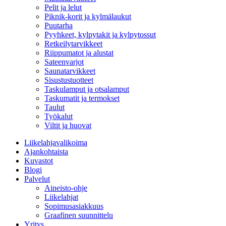
Pelit ja lelut
Piknik-korit ja kylmälaukut
Puutarha
Pyyhkeet, kylpytakit ja kylpytossut
Retkeilytarvikkeet
Riippumatot ja alustat
Sateenvarjot
Saunatarvikkeet
Sisustustuotteet
Taskulamput ja otsalamput
Taskumatit ja termokset
Taulut
Työkalut
Viltit ja huovat
Liikelahjavalikoima
Ajankohtaista
Kuvastot
Blogi
Palvelut
Aineisto-ohje
Liikelahjat
Sopimusasiakkuus
Graafinen suunnittelu
Yritys