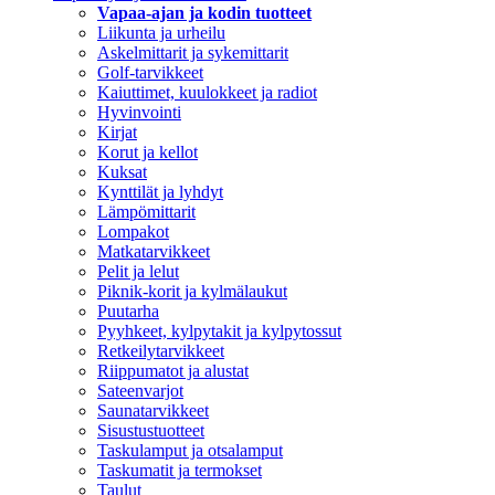
Vapaa-ajan ja kodin tuotteet
Liikunta ja urheilu
Askelmittarit ja sykemittarit
Golf-tarvikkeet
Kaiuttimet, kuulokkeet ja radiot
Hyvinvointi
Kirjat
Korut ja kellot
Kuksat
Kynttilät ja lyhdyt
Lämpömittarit
Lompakot
Matkatarvikkeet
Pelit ja lelut
Piknik-korit ja kylmälaukut
Puutarha
Pyyhkeet, kylpytakit ja kylpytossut
Retkeilytarvikkeet
Riippumatot ja alustat
Sateenvarjot
Saunatarvikkeet
Sisustustuotteet
Taskulamput ja otsalamput
Taskumatit ja termokset
Taulut