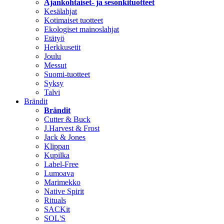
Ajankohtaiset- ja sesonkituotteet
Kesälahjat
Kotimaiset tuotteet
Ekologiset mainoslahjat
Etätyö
Herkkusetit
Joulu
Messut
Suomi-tuotteet
Syksy
Talvi
Brändit
Brändit
Cutter & Buck
J.Harvest & Frost
Jack & Jones
Klippan
Kupilka
Label-Free
Lumoava
Marimekko
Native Spirit
Rituals
SACKit
SOL'S