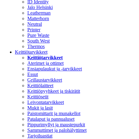
ID Identity
Jalo Helsinki
Leatherman
Matterhorn
Neutral
Printer
Pure Waste
South West
Thermos
Keittiötarvikkeet
Keittiötarvikkeet
Aterimet ja ottimet
Ensiapulaukut ja -tarvikkeet
Essut
Grillaustarvikkeet
Keittiölaitteet
Keittiöpyyhkeet ja tiskirätit
Keittiösetit
Leivontatarvikkeet
Mukit ja lasit
Paistomittarit ja munakellot
Patalaput ja pannualuset
Pippurimyllyt ja maustepurkit
Sammuttimet ja palohälyttimet
Tarjoiluastiat