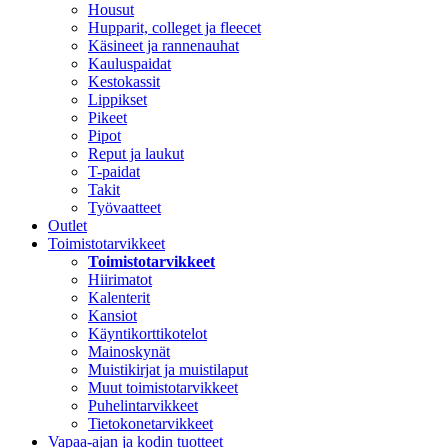
Housut
Hupparit, colleget ja fleecet
Käsineet ja rannenauhat
Kauluspaidat
Kestokassit
Lippikset
Pikeet
Pipot
Reput ja laukut
T-paidat
Takit
Työvaatteet
Outlet
Toimistotarvikkeet
Toimistotarvikkeet
Hiirimatot
Kalenterit
Kansiot
Käyntikorttikotelot
Mainoskynät
Muistikirjat ja muistilaput
Muut toimistotarvikkeet
Puhelintarvikkeet
Tietokonetarvikkeet
Vapaa-ajan ja kodin tuotteet