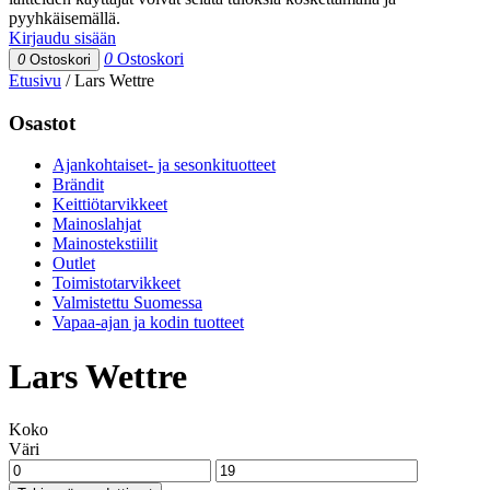
pyyhkäisemällä.
Kirjaudu sisään
0
Ostoskori
0
Ostoskori
Etusivu
/
Lars Wettre
Osastot
Ajankohtaiset- ja sesonkituotteet
Brändit
Keittiötarvikkeet
Mainoslahjat
Mainostekstiilit
Outlet
Toimistotarvikkeet
Valmistettu Suomessa
Vapaa-ajan ja kodin tuotteet
Lars Wettre
Koko
Väri