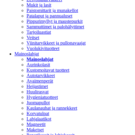
Mukit ja lasit
Paistomittarit ja munakellot
Patalaput ja pannualuset
Pippurimyllyt ja maustepurkit
Sammuttimet ja palohälyttimet
Tarjoiluastiat
Veitset
Viinitarvikkeet ja pullonavaajat
Vuolukivituotteet
Mainoslahjat
Mainoslahjat
Aurinkolasit
Kustomoitavat tuotteet
Autotarvikkeet
Avaimenperät
Heijastimet
Huulirasvat
Hygieniatuotteet
Juomapullot
Kaulanauhat ja rannekkeet
Korvatulpat
Lahjalaatikot
Magneetit
Makeiset