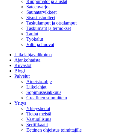
Riippumatot ja alustat
Sateenvarjot
Saunatarvikkeet
Sisustustuotteet
Taskulamput ja otsalamput
Taskumatit ja termokset
Taulut
Työkalut
Viltit ja huovat
Liikelahjavalikoima
Ajankohtaista
Kuvastot
Blogi
Palvelut
Aineisto-ohje
Liikelahjat
Sopimusasiakkuus
Graafinen suunnittelu
Yritys
Yhteystiedot
Tietoa meistä
Vastuullisuus
Sertifikaatit
Eettinen ohjeistus toimittajille