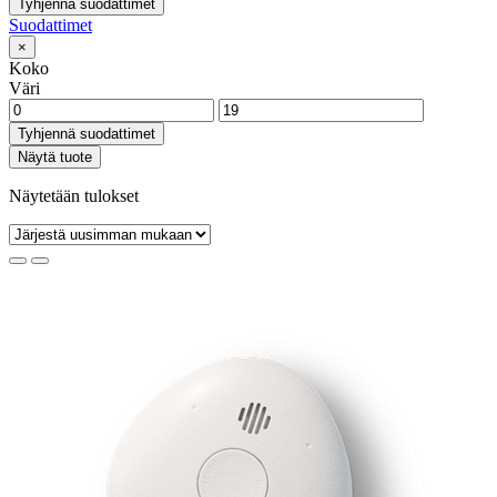
Tyhjennä suodattimet
Suodattimet
×
Koko
Väri
Tyhjennä suodattimet
Näytä tuote
Näytetään tulokset