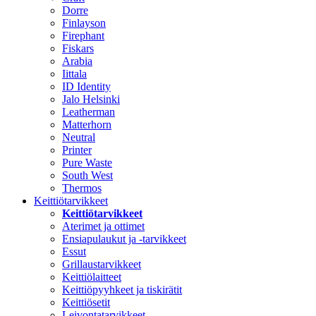
Dorre
Finlayson
Firephant
Fiskars
Arabia
Iittala
ID Identity
Jalo Helsinki
Leatherman
Matterhorn
Neutral
Printer
Pure Waste
South West
Thermos
Keittiötarvikkeet
Keittiötarvikkeet
Aterimet ja ottimet
Ensiapulaukut ja -tarvikkeet
Essut
Grillaustarvikkeet
Keittiölaitteet
Keittiöpyyhkeet ja tiskirätit
Keittiösetit
Leivontatarvikkeet