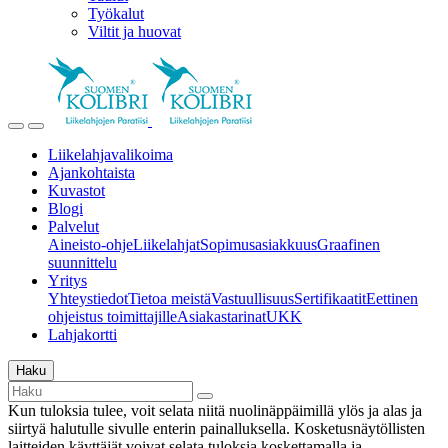
Työkalut
Viltit ja huovat
Liikelahjavalikoima
Ajankohtaista
Kuvastot
Blogi
Palvelut
Aineisto-ohje
Liikelahjat
Sopimusasiakkuus
Graafinen
suunnittelu
Yritys
Yhteystiedot
Tietoa meistä
Vastuullisuus
Sertifikaatit
Eettinen
ohjeistus toimittajille
Asiakastarinat
UKK
Lahjakortti
Haku
Kun tuloksia tulee, voit selata niitä nuolinäppäimillä ylös ja alas ja
siirtyä halutulle sivulle enterin painalluksella. Kosketusnäytöllisten
laitteiden käyttäjät voivat selata tuloksia koskettamalla ja