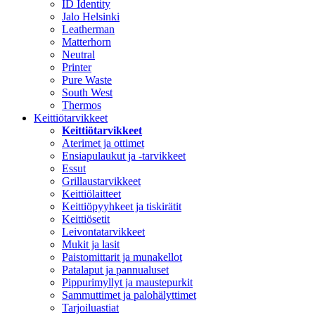
ID Identity
Jalo Helsinki
Leatherman
Matterhorn
Neutral
Printer
Pure Waste
South West
Thermos
Keittiötarvikkeet
Keittiötarvikkeet
Aterimet ja ottimet
Ensiapulaukut ja -tarvikkeet
Essut
Grillaustarvikkeet
Keittiölaitteet
Keittiöpyyhkeet ja tiskirätit
Keittiösetit
Leivontatarvikkeet
Mukit ja lasit
Paistomittarit ja munakellot
Patalaput ja pannualuset
Pippurimyllyt ja maustepurkit
Sammuttimet ja palohälyttimet
Tarjoiluastiat