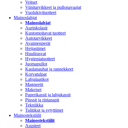
Veitset
Viinitarvikkeet ja pullonavaajat
Vuolukivituotteet
Mainoslahjat
Mainoslahjat
Aurinkolasit
Kustomoitavat tuotteet
Autotarvikkeet
Avaimenperät
Heijastimet
Huulirasvat
Hygieniatuotteet
Juomapullot
Kaulanauhat ja rannekkeet
Korvatulpat
Lahjalaatikot
Magneetit
Makeiset
Paperikassit ja lahjakassit
Pinssit ja rintanapit
Tekniikka
Tulitikut ja sytyttimet
Mainostekstiilit
Mainostekstiilit
Asusteet