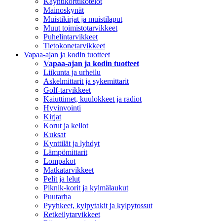
Käyntikorttikotelot
Mainoskynät
Muistikirjat ja muistilaput
Muut toimistotarvikkeet
Puhelintarvikkeet
Tietokonetarvikkeet
Vapaa-ajan ja kodin tuotteet
Vapaa-ajan ja kodin tuotteet
Liikunta ja urheilu
Askelmittarit ja sykemittarit
Golf-tarvikkeet
Kaiuttimet, kuulokkeet ja radiot
Hyvinvointi
Kirjat
Korut ja kellot
Kuksat
Kynttilät ja lyhdyt
Lämpömittarit
Lompakot
Matkatarvikkeet
Pelit ja lelut
Piknik-korit ja kylmälaukut
Puutarha
Pyyhkeet, kylpytakit ja kylpytossut
Retkeilytarvikkeet