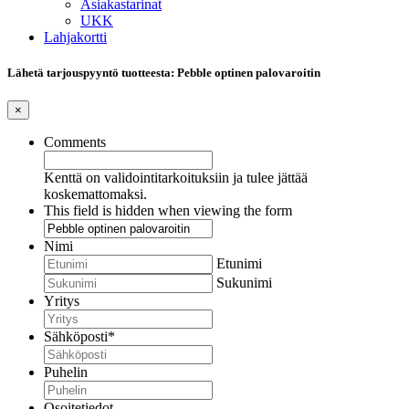
Asiakastarinat
UKK
Lahjakortti
Lähetä tarjouspyyntö tuotteesta: Pebble optinen palovaroitin
×
Comments
Kenttä on validointitarkoituksiin ja tulee jättää
koskemattomaksi.
This field is hidden when viewing the form
Nimi
Etunimi
Sukunimi
Yritys
Sähköposti
*
Puhelin
Osoitetiedot