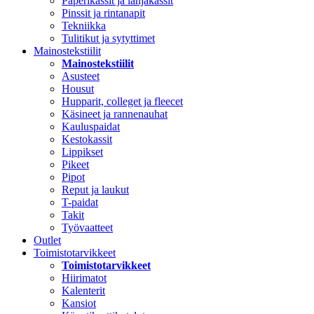
Paperikassit ja lahjakassit
Pinssit ja rintanapit
Tekniikka
Tulitikut ja sytyttimet
Mainostekstiilit
Mainostekstiilit
Asusteet
Housut
Hupparit, colleget ja fleecet
Käsineet ja rannenauhat
Kauluspaidat
Kestokassit
Lippikset
Pikeet
Pipot
Reput ja laukut
T-paidat
Takit
Työvaatteet
Outlet
Toimistotarvikkeet
Toimistotarvikkeet
Hiirimatot
Kalenterit
Kansiot