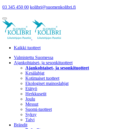
03 345 450 00
kolibri@suomenkolibri.fi
Kaikki tuotteet
Valmistettu Suomessa
Ajankohtaiset- ja sesonkituotteet
Ajankohtaiset- ja sesonkituotteet
Kesälahjat
Kotimaiset tuotteet
Ekologiset mainoslahjat
Etätyö
Herkkusetit
Joulu
Messut
Suomi-tuotteet
Syksy
Talvi
Brändit