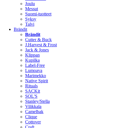
Joulu
Messut
Suomi-tuotteet
Syksy
Talvi
Brändit
Brändit
Cutter & Buck
J.Harvest & Frost
Jack & Jones
Klippan
Kupilka
Label-Free
Lumoava
Marimekko
Native Spirit
Rituals
SACKit
SOL'S
Stanley/Stella
Vilikkala
Camelbak
Clique
Cottover
Craft