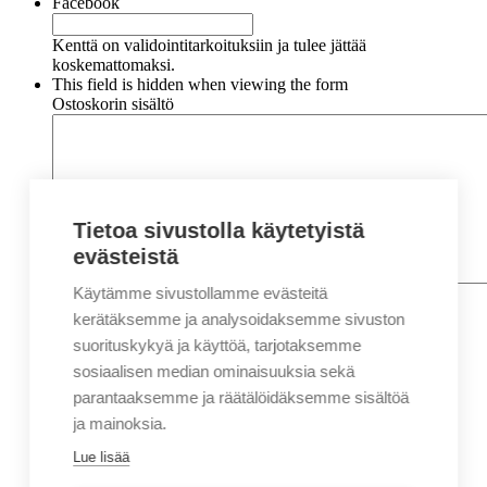
Facebook
Kenttä on validointitarkoituksiin ja tulee jättää
koskemattomaksi.
This field is hidden when viewing the form
Ostoskorin sisältö
Tietoa sivustolla käytetyistä
evästeistä
Käytämme sivustollamme evästeitä
Nimi
*
Etunimi
kerätäksemme ja analysoidaksemme sivuston
Sukunimi
suorituskykyä ja käyttöä, tarjotaksemme
Yritys
sosiaalisen median ominaisuuksia sekä
parantaaksemme ja räätälöidäksemme sisältöä
Sähköposti
*
ja mainoksia.
Puhelin
*
Lue lisää