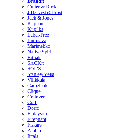
Brändit
Cutter & Buck
J.Harvest & Frost
Jack & Jones
Klippan
Kupilka
Label-Free
Lumoava
Marimekko
Native Spirit
Rituals
SACKit
SOL'S
Stanley/Stella
Vilikkala
Camelbak
Clique
Cottover
Craft
Dorre
Finlayson
Firephant
Fiskars
Arabia
Iittala