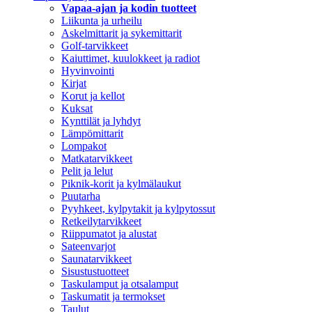
Vapaa-ajan ja kodin tuotteet
Liikunta ja urheilu
Askelmittarit ja sykemittarit
Golf-tarvikkeet
Kaiuttimet, kuulokkeet ja radiot
Hyvinvointi
Kirjat
Korut ja kellot
Kuksat
Kynttilät ja lyhdyt
Lämpömittarit
Lompakot
Matkatarvikkeet
Pelit ja lelut
Piknik-korit ja kylmälaukut
Puutarha
Pyyhkeet, kylpytakit ja kylpytossut
Retkeilytarvikkeet
Riippumatot ja alustat
Sateenvarjot
Saunatarvikkeet
Sisustustuotteet
Taskulamput ja otsalamput
Taskumatit ja termokset
Taulut