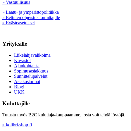
» Vastuullisuus
» Laatu- ja ympäristöpolitiikka
» Eettinen ohjeistus toimittajille
» Evästeasetukset
Yrityksille
Liikelahjavalikoima
Kuvastot
Ajankohtaista
Sopimusasiakkuus
Sunnittelupalvelut
Asiakastarinat
Blogi
UKK
Kuluttajille
Tutustu myös B2C kuluttaja-kauppaamme, josta voit tehdä löytöjä.
» kolibri-shop.fi