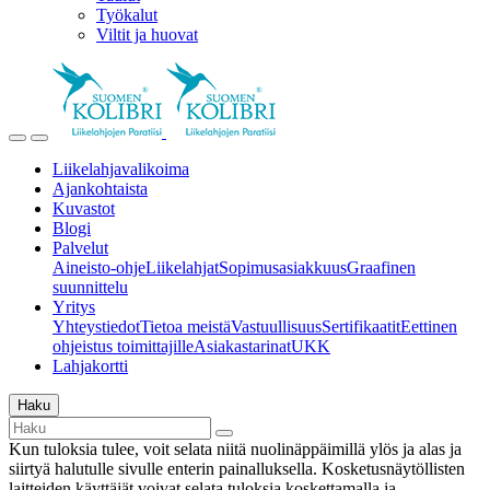
Työkalut
Viltit ja huovat
Liikelahjavalikoima
Ajankohtaista
Kuvastot
Blogi
Palvelut
Aineisto-ohje
Liikelahjat
Sopimusasiakkuus
Graafinen
suunnittelu
Yritys
Yhteystiedot
Tietoa meistä
Vastuullisuus
Sertifikaatit
Eettinen
ohjeistus toimittajille
Asiakastarinat
UKK
Lahjakortti
Haku
Kun tuloksia tulee, voit selata niitä nuolinäppäimillä ylös ja alas ja
siirtyä halutulle sivulle enterin painalluksella. Kosketusnäytöllisten
laitteiden käyttäjät voivat selata tuloksia koskettamalla ja