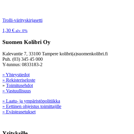
Trolli-värityskirjasetti
1,30
€
alv. 0%
Suomen Kolibri Oy
Kalevantie 7, 33100 Tampere kolibri(a)suomenkolibri.fi
Puh. (03) 345 45 000
Y-tunnus: 0833183-2
» Yhteystiedot
» Rekisteriseloste
»
Toimitusehdot
» Vastuullisuus
» Laatu- ja ympäristöpolitiikka
» Eettinen ohjeistus toimittajille
» Evästeasetukset
Yrityksille