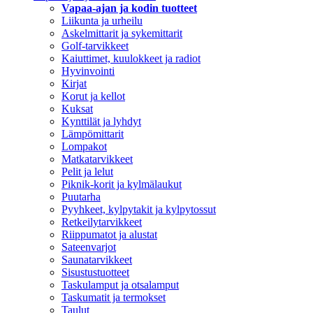
Vapaa-ajan ja kodin tuotteet
Liikunta ja urheilu
Askelmittarit ja sykemittarit
Golf-tarvikkeet
Kaiuttimet, kuulokkeet ja radiot
Hyvinvointi
Kirjat
Korut ja kellot
Kuksat
Kynttilät ja lyhdyt
Lämpömittarit
Lompakot
Matkatarvikkeet
Pelit ja lelut
Piknik-korit ja kylmälaukut
Puutarha
Pyyhkeet, kylpytakit ja kylpytossut
Retkeilytarvikkeet
Riippumatot ja alustat
Sateenvarjot
Saunatarvikkeet
Sisustustuotteet
Taskulamput ja otsalamput
Taskumatit ja termokset
Taulut