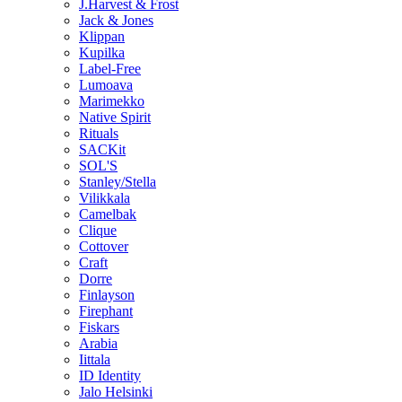
J.Harvest & Frost
Jack & Jones
Klippan
Kupilka
Label-Free
Lumoava
Marimekko
Native Spirit
Rituals
SACKit
SOL'S
Stanley/Stella
Vilikkala
Camelbak
Clique
Cottover
Craft
Dorre
Finlayson
Firephant
Fiskars
Arabia
Iittala
ID Identity
Jalo Helsinki