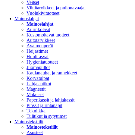
Veitset
Viinitarvikkeet ja pullonavaajat
Vuolukivituotteet
Mainoslahjat
Mainoslahjat
Aurinkolasit
Kustomoitavat tuotteet
Autotarvikkeet
Avaimenperät
Heijastimet
Huulirasvat
Hygieniatuotteet
Juomapullot
Kaulanauhat ja rannekkeet
Korvatulpat
Lahjalaatikot
Magneetit
Makeiset
Paperikassit ja lahjakassit
Pinssit ja rintanapit
Tekniikka
Tulitikut ja sytyttimet
Mainostekstiilit
Mainostekstiilit
Asusteet