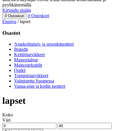
pyyhkäisemällä.
Kirjaudu sisään
0
Ostoskori
0
Ostoskori
Etusivu
/
lapset
Osastot
Ajankohtaiset- ja sesonkituotteet
Brändit
Keittiötarvikkeet
Mainoslahjat
Mainostekstiilit
Outlet
Toimistotarvikkeet
Valmistettu Suomessa
Vapaa-ajan ja kodin tuotteet
lapset
Koko
Väri