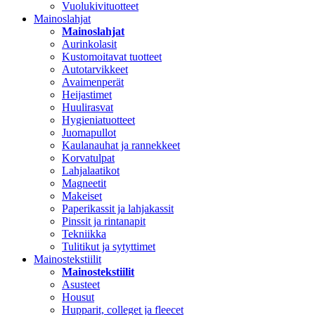
Vuolukivituotteet
Mainoslahjat
Mainoslahjat
Aurinkolasit
Kustomoitavat tuotteet
Autotarvikkeet
Avaimenperät
Heijastimet
Huulirasvat
Hygieniatuotteet
Juomapullot
Kaulanauhat ja rannekkeet
Korvatulpat
Lahjalaatikot
Magneetit
Makeiset
Paperikassit ja lahjakassit
Pinssit ja rintanapit
Tekniikka
Tulitikut ja sytyttimet
Mainostekstiilit
Mainostekstiilit
Asusteet
Housut
Hupparit, colleget ja fleecet