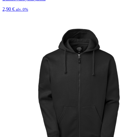
2,90
€
alv. 0%