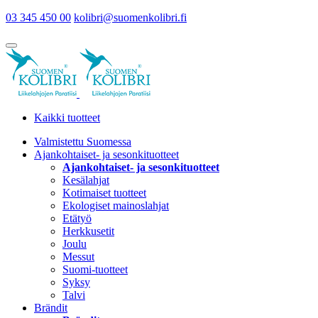
03 345 450 00
kolibri@suomenkolibri.fi
Kaikki tuotteet
Valmistettu Suomessa
Ajankohtaiset- ja sesonkituotteet
Ajankohtaiset- ja sesonkituotteet
Kesälahjat
Kotimaiset tuotteet
Ekologiset mainoslahjat
Etätyö
Herkkusetit
Joulu
Messut
Suomi-tuotteet
Syksy
Talvi
Brändit