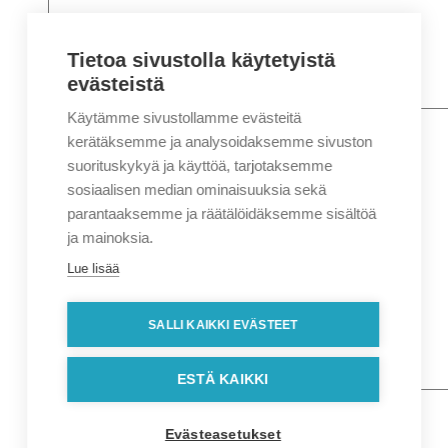
Tietoa sivustolla käytetyistä
evästeistä
Käytämme sivustollamme evästeitä
Nimi
*
Etunimi
kerätäksemme ja analysoidaksemme sivuston
Sukunimi
suorituskykyä ja käyttöä, tarjotaksemme
Yritys
sosiaalisen median ominaisuuksia sekä
parantaaksemme ja räätälöidäksemme sisältöä
Sähköposti
*
ja mainoksia.
Puhelin
*
Lue lisää
Osoitetiedot
Lähiosoite
SALLI KAIKKI EVÄSTEET
Kaupunki
Postinumero
Viesti
ESTÄ KAIKKI
Evästeasetukset