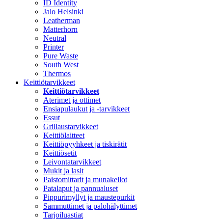
ID Identity
Jalo Helsinki
Leatherman
Matterhorn
Neutral
Printer
Pure Waste
South West
Thermos
Keittiötarvikkeet
Keittiötarvikkeet
Aterimet ja ottimet
Ensiapulaukut ja -tarvikkeet
Essut
Grillaustarvikkeet
Keittiölaitteet
Keittiöpyyhkeet ja tiskirätit
Keittiösetit
Leivontatarvikkeet
Mukit ja lasit
Paistomittarit ja munakellot
Patalaput ja pannualuset
Pippurimyllyt ja maustepurkit
Sammuttimet ja palohälyttimet
Tarjoiluastiat