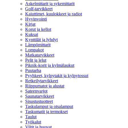
Askelmittarit ja sykemittarit
Golf-tarvikkeet
Kaiuttimet, kuulokkeet ja radiot
Hyvinvointi
Kirjat
Korut ja kellot
Kuksat
Kynttilät ja lyhdyt
Lämpömittarit
Lompakot
Matkatarvikkeet
Pelit ja lelut
Piknik-korit ja kylmälaukut
Puutarha
Pyyhkeet, kylpytakit ja kylpytossut
Retkeilytarvikkeet
Riippumatot ja alustat
Sateenvarjot
Saunatarvikkeet
Sisustustuotteet
Taskulamput ja otsalamput
Taskumatit ja termokset
Taulut
Työkalut
Viltit ja huovat