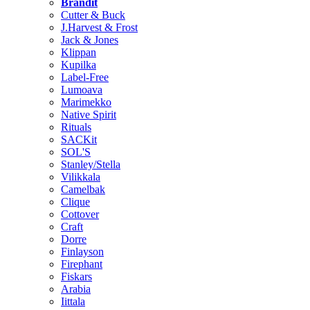
Brändit
Cutter & Buck
J.Harvest & Frost
Jack & Jones
Klippan
Kupilka
Label-Free
Lumoava
Marimekko
Native Spirit
Rituals
SACKit
SOL'S
Stanley/Stella
Vilikkala
Camelbak
Clique
Cottover
Craft
Dorre
Finlayson
Firephant
Fiskars
Arabia
Iittala