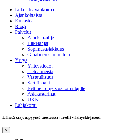
Liikelahjavalikoima
Ajankohtaista
Kuvastot
Blogi
Palvelut
Aineisto-ohje
Liikelahjat
Sopimusasiakkuus
Graafinen suunnittelu
Yritys
Yhteystiedot
Tietoa meistä
Vastuullisuus
Sertifikaatit
Eettinen ohjeistus toimittajille
Asiakastarinat
UKK
Lahjakortti
Lähetä tarjouspyyntö tuotteesta: Trolli-värityskirjasetti
×