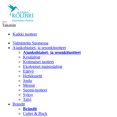
Takaisin
Kaikki tuotteet
Valmistettu Suomessa
Ajankohtaiset- ja sesonkituotteet
Ajankohtaiset- ja sesonkituotteet
Kesälahjat
Kotimaiset tuotteet
Ekologiset mainoslahjat
Etätyö
Herkkusetit
Joulu
Messut
Suomi-tuotteet
Syksy
Talvi
Brändit
Brändit
Cutter & Buck