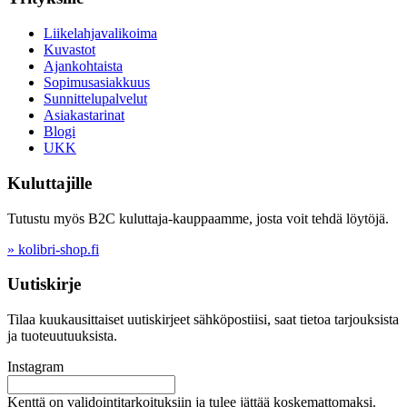
Liikelahjavalikoima
Kuvastot
Ajankohtaista
Sopimusasiakkuus
Sunnittelupalvelut
Asiakastarinat
Blogi
UKK
Kuluttajille
Tutustu myös B2C kuluttaja-kauppaamme, josta voit tehdä löytöjä.
» kolibri-shop.fi
Uutiskirje
Tilaa kuukausittaiset uutiskirjeet sähköpostiisi, saat tietoa tarjouksista
ja tuoteuutuuksista.
Instagram
Kenttä on validointitarkoituksiin ja tulee jättää koskemattomaksi.