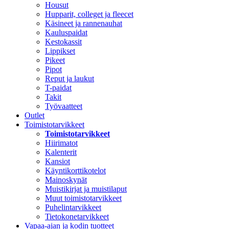
Housut
Hupparit, colleget ja fleecet
Käsineet ja rannenauhat
Kauluspaidat
Kestokassit
Lippikset
Pikeet
Pipot
Reput ja laukut
T-paidat
Takit
Työvaatteet
Outlet
Toimistotarvikkeet
Toimistotarvikkeet
Hiirimatot
Kalenterit
Kansiot
Käyntikorttikotelot
Mainoskynät
Muistikirjat ja muistilaput
Muut toimistotarvikkeet
Puhelintarvikkeet
Tietokonetarvikkeet
Vapaa-ajan ja kodin tuotteet