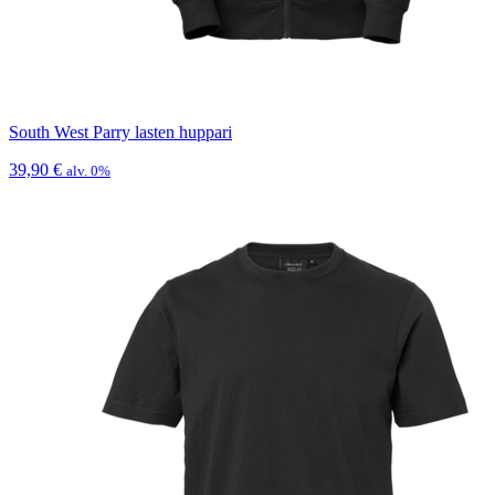
South West Parry lasten huppari
39,90
€
alv. 0%