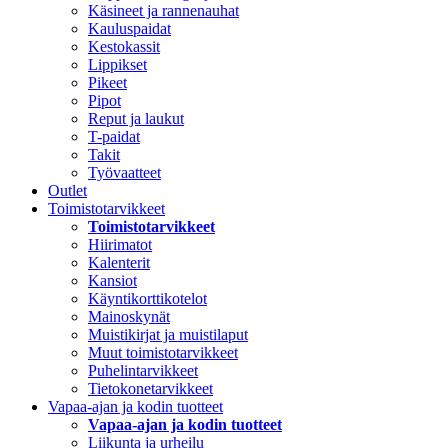
Käsineet ja rannenauhat
Kauluspaidat
Kestokassit
Lippikset
Pikeet
Pipot
Reput ja laukut
T-paidat
Takit
Työvaatteet
Outlet
Toimistotarvikkeet
Toimistotarvikkeet
Hiirimatot
Kalenterit
Kansiot
Käyntikorttikotelot
Mainoskynät
Muistikirjat ja muistilaput
Muut toimistotarvikkeet
Puhelintarvikkeet
Tietokonetarvikkeet
Vapaa-ajan ja kodin tuotteet
Vapaa-ajan ja kodin tuotteet
Liikunta ja urheilu