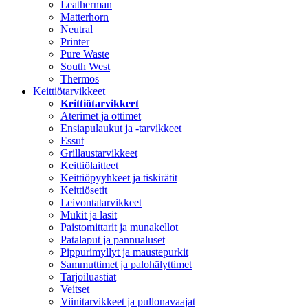
Leatherman
Matterhorn
Neutral
Printer
Pure Waste
South West
Thermos
Keittiötarvikkeet
Keittiötarvikkeet
Aterimet ja ottimet
Ensiapulaukut ja -tarvikkeet
Essut
Grillaustarvikkeet
Keittiölaitteet
Keittiöpyyhkeet ja tiskirätit
Keittiösetit
Leivontatarvikkeet
Mukit ja lasit
Paistomittarit ja munakellot
Patalaput ja pannualuset
Pippurimyllyt ja maustepurkit
Sammuttimet ja palohälyttimet
Tarjoiluastiat
Veitset
Viinitarvikkeet ja pullonavaajat