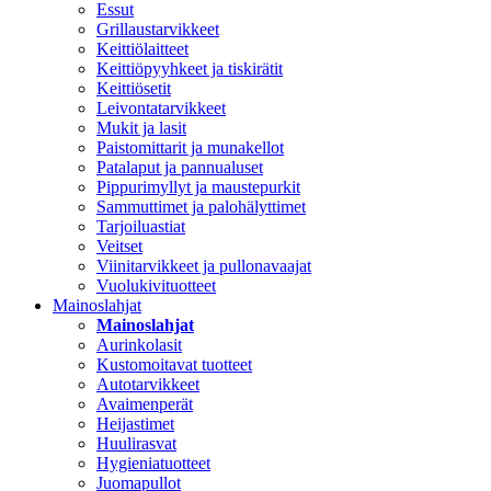
Essut
Grillaustarvikkeet
Keittiölaitteet
Keittiöpyyhkeet ja tiskirätit
Keittiösetit
Leivontatarvikkeet
Mukit ja lasit
Paistomittarit ja munakellot
Patalaput ja pannualuset
Pippurimyllyt ja maustepurkit
Sammuttimet ja palohälyttimet
Tarjoiluastiat
Veitset
Viinitarvikkeet ja pullonavaajat
Vuolukivituotteet
Mainoslahjat
Mainoslahjat
Aurinkolasit
Kustomoitavat tuotteet
Autotarvikkeet
Avaimenperät
Heijastimet
Huulirasvat
Hygieniatuotteet
Juomapullot