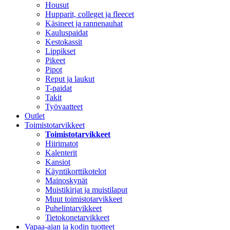
Housut
Hupparit, colleget ja fleecet
Käsineet ja rannenauhat
Kauluspaidat
Kestokassit
Lippikset
Pikeet
Pipot
Reput ja laukut
T-paidat
Takit
Työvaatteet
Outlet
Toimistotarvikkeet
Toimistotarvikkeet
Hiirimatot
Kalenterit
Kansiot
Käyntikorttikotelot
Mainoskynät
Muistikirjat ja muistilaput
Muut toimistotarvikkeet
Puhelintarvikkeet
Tietokonetarvikkeet
Vapaa-ajan ja kodin tuotteet