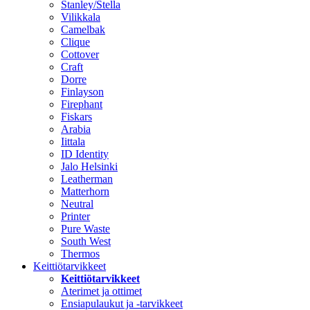
Stanley/Stella
Vilikkala
Camelbak
Clique
Cottover
Craft
Dorre
Finlayson
Firephant
Fiskars
Arabia
Iittala
ID Identity
Jalo Helsinki
Leatherman
Matterhorn
Neutral
Printer
Pure Waste
South West
Thermos
Keittiötarvikkeet
Keittiötarvikkeet
Aterimet ja ottimet
Ensiapulaukut ja -tarvikkeet