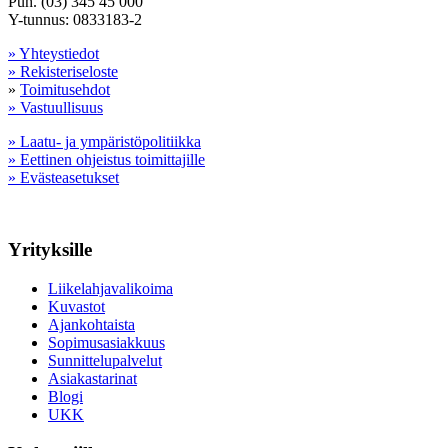
Puh. (03) 345 45 000
Y-tunnus: 0833183-2
» Yhteystiedot
» Rekisteriseloste
»
Toimitusehdot
» Vastuullisuus
» Laatu- ja ympäristöpolitiikka
» Eettinen ohjeistus toimittajille
» Evästeasetukset
Yrityksille
Liikelahjavalikoima
Kuvastot
Ajankohtaista
Sopimusasiakkuus
Sunnittelupalvelut
Asiakastarinat
Blogi
UKK