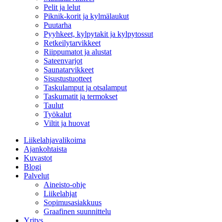
Pelit ja lelut
Piknik-korit ja kylmälaukut
Puutarha
Pyyhkeet, kylpytakit ja kylpytossut
Retkeilytarvikkeet
Riippumatot ja alustat
Sateenvarjot
Saunatarvikkeet
Sisustustuotteet
Taskulamput ja otsalamput
Taskumatit ja termokset
Taulut
Työkalut
Viltit ja huovat
Liikelahjavalikoima
Ajankohtaista
Kuvastot
Blogi
Palvelut
Aineisto-ohje
Liikelahjat
Sopimusasiakkuus
Graafinen suunnittelu
Yritys