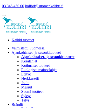
03 345 450 00
kolibri@suomenkolibri.fi
Kaikki tuotteet
Valmistettu Suomessa
Ajankohtaiset- ja sesonkituotteet
Ajankohtaiset- ja sesonkituotteet
Kesälahjat
Kotimaiset tuotteet
Ekologiset mainoslahjat
Etätyö
Herkkusetit
Joulu
Messut
Suomi-tuotteet
Syksy
Talvi
Brändit