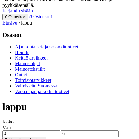
pyyhkäisemällä.
Kirjaudu sisään
0
Ostoskori
0
Ostoskori
Etusivu
/
lappu
Osastot
Ajankohtaiset- ja sesonkituotteet
Brändit
Keittiötarvikkeet
Mainoslahjat
Mainostekstiilit
Outlet
Toimistotarvikkeet
Valmistettu Suomessa
Vapaa-ajan ja kodin tuotteet
lappu
Koko
Väri