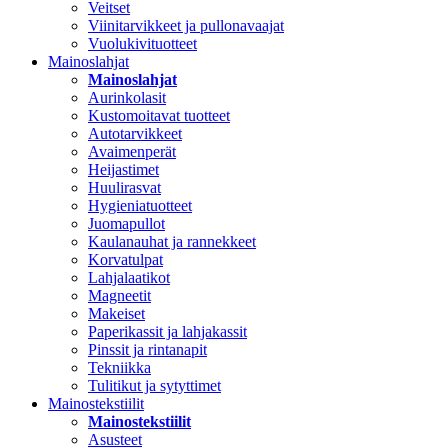
Veitset
Viinitarvikkeet ja pullonavaajat
Vuolukivituotteet
Mainoslahjat
Mainoslahjat
Aurinkolasit
Kustomoitavat tuotteet
Autotarvikkeet
Avaimenperät
Heijastimet
Huulirasvat
Hygieniatuotteet
Juomapullot
Kaulanauhat ja rannekkeet
Korvatulpat
Lahjalaatikot
Magneetit
Makeiset
Paperikassit ja lahjakassit
Pinssit ja rintanapit
Tekniikka
Tulitikut ja sytyttimet
Mainostekstiilit
Mainostekstiilit
Asusteet