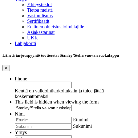
Yhteystiedot
Tietoa meistä
Vastuullisuus
Sertifikaatit
Eettinen ohjeistus toimittajille
Asiakastarinat
UKK
Lahjakortti
Lähetä tarjouspyyntö tuotteesta: Stanley/Stella vauvan ruokalappu
×
Phone
Kenttä on validointitarkoituksiin ja tulee jättää
koskemattomaksi.
This field is hidden when viewing the form
Nimi
Etunimi
Sukunimi
Yritys