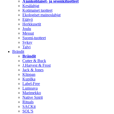
Ajankohtaiset- ja sesonkituotteet
Kesälahjat
Kotimaiset tuotteet
Ekologiset mainoslahjat
Etätyö
Herkkusetit
Joulu
Messut
Suomi-tuotteet
Syksy
Talvi
Brändit
Brändit
Cutter & Buck
J.Harvest & Frost
Jack & Jones
Klippan
Kupilka
Label-Free
Lumoava
Marimekko
Native Spirit
Rituals
SACKit
SOL'S