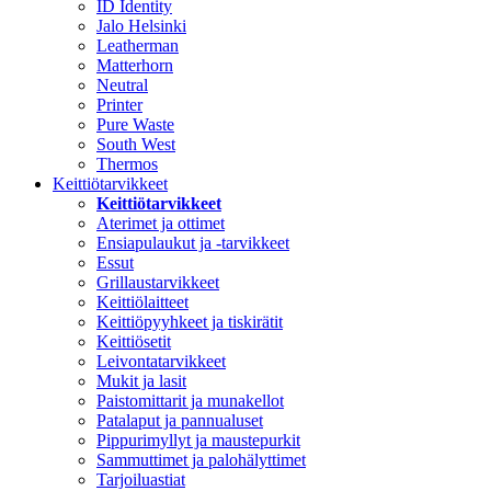
ID Identity
Jalo Helsinki
Leatherman
Matterhorn
Neutral
Printer
Pure Waste
South West
Thermos
Keittiötarvikkeet
Keittiötarvikkeet
Aterimet ja ottimet
Ensiapulaukut ja -tarvikkeet
Essut
Grillaustarvikkeet
Keittiölaitteet
Keittiöpyyhkeet ja tiskirätit
Keittiösetit
Leivontatarvikkeet
Mukit ja lasit
Paistomittarit ja munakellot
Patalaput ja pannualuset
Pippurimyllyt ja maustepurkit
Sammuttimet ja palohälyttimet
Tarjoiluastiat