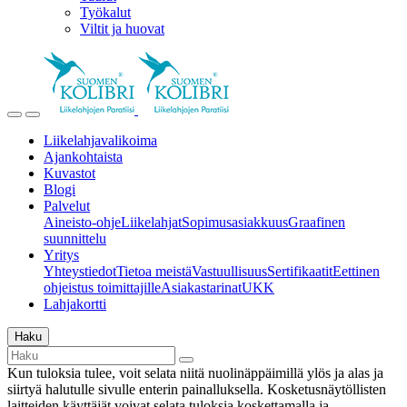
Työkalut
Viltit ja huovat
Liikelahjavalikoima
Ajankohtaista
Kuvastot
Blogi
Palvelut
Aineisto-ohje
Liikelahjat
Sopimusasiakkuus
Graafinen
suunnittelu
Yritys
Yhteystiedot
Tietoa meistä
Vastuullisuus
Sertifikaatit
Eettinen
ohjeistus toimittajille
Asiakastarinat
UKK
Lahjakortti
Haku
Kun tuloksia tulee, voit selata niitä nuolinäppäimillä ylös ja alas ja
siirtyä halutulle sivulle enterin painalluksella. Kosketusnäytöllisten
laitteiden käyttäjät voivat selata tuloksia koskettamalla ja