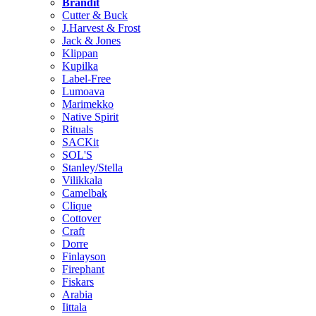
Brändit
Cutter & Buck
J.Harvest & Frost
Jack & Jones
Klippan
Kupilka
Label-Free
Lumoava
Marimekko
Native Spirit
Rituals
SACKit
SOL'S
Stanley/Stella
Vilikkala
Camelbak
Clique
Cottover
Craft
Dorre
Finlayson
Firephant
Fiskars
Arabia
Iittala