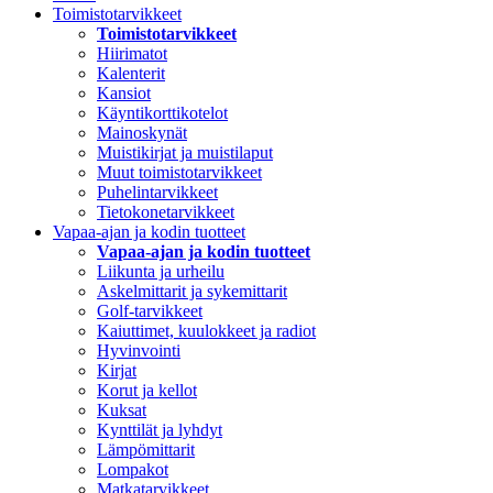
Toimistotarvikkeet
Toimistotarvikkeet
Hiirimatot
Kalenterit
Kansiot
Käyntikorttikotelot
Mainoskynät
Muistikirjat ja muistilaput
Muut toimistotarvikkeet
Puhelintarvikkeet
Tietokonetarvikkeet
Vapaa-ajan ja kodin tuotteet
Vapaa-ajan ja kodin tuotteet
Liikunta ja urheilu
Askelmittarit ja sykemittarit
Golf-tarvikkeet
Kaiuttimet, kuulokkeet ja radiot
Hyvinvointi
Kirjat
Korut ja kellot
Kuksat
Kynttilät ja lyhdyt
Lämpömittarit
Lompakot
Matkatarvikkeet