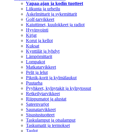
Vapaa-ajan ja kodin tuotteet
Liikunta ja urheilu
Askelmittarit ja sykemittarit
Golf-tarvikkeet
Kaiuttimet, kuulokkeet ja radiot
Hyvinvointi
Kirjat
Korut ja kellot
Kuksat
Kynttilät ja lyhdyt
Lämpömittarit
Lompakot
Matkatarvikkeet
Pelit ja lelut
Piknik-korit ja kylmälaukut
Puutarha
Pyyhkeet, kylpytakit ja kylpytossut
Retkeilytarvikkeet
Riippumatot ja alustat
Sateenvarjot
Saunatarvikkeet
Sisustustuotteet
Taskulamput ja otsalamput
Taskumatit ja termokset
Taulut