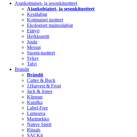
Ajankohtaiset- ja sesonkituotteet
Ajankohtaiset- ja sesonkituotteet
Kesälahjat
Kotimaiset tuotteet
Ekologiset mainoslahjat
Etätyö
Herkkusetit
Joulu
Messut
Suomi-tuotteet
Syksy
Talvi
Brändit
Brändit
Cutter & Buck
J.Harvest & Frost
Jack & Jones
Klippan
Kupilka
Label-Free
Lumoava
Marimekko
Native Spirit
Rituals
SACKit