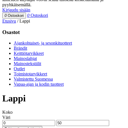
pyyhkäisemällä.
Kirjaudu sisään
0
Ostoskori
0
Ostoskori
Etusivu
/
Lappi
Osastot
Ajankohtaiset- ja sesonkituotteet
Brändit
Keittiötarvikkeet
Mainoslahjat
Mainostekstiilit
Outlet
Toimistotarvikkeet
Valmistettu Suomessa
Vapaa-ajan ja kodin tuotteet
Lappi
Koko
Väri