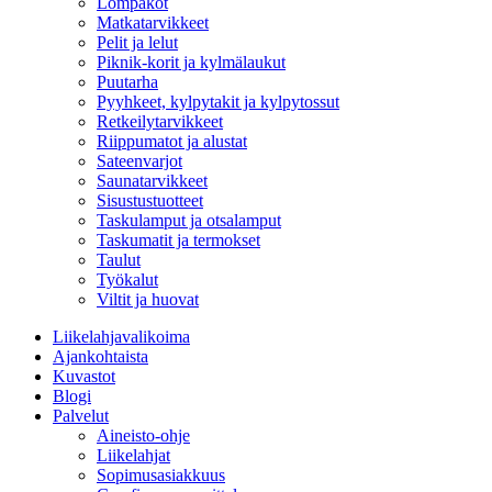
Lompakot
Matkatarvikkeet
Pelit ja lelut
Piknik-korit ja kylmälaukut
Puutarha
Pyyhkeet, kylpytakit ja kylpytossut
Retkeilytarvikkeet
Riippumatot ja alustat
Sateenvarjot
Saunatarvikkeet
Sisustustuotteet
Taskulamput ja otsalamput
Taskumatit ja termokset
Taulut
Työkalut
Viltit ja huovat
Liikelahjavalikoima
Ajankohtaista
Kuvastot
Blogi
Palvelut
Aineisto-ohje
Liikelahjat
Sopimusasiakkuus