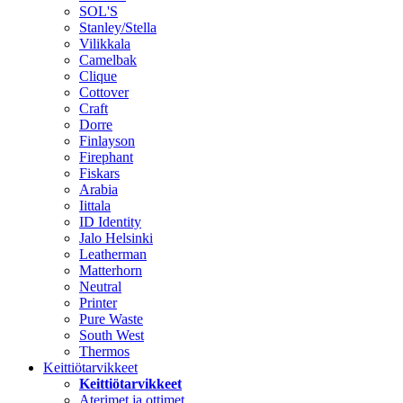
SOL'S
Stanley/Stella
Vilikkala
Camelbak
Clique
Cottover
Craft
Dorre
Finlayson
Firephant
Fiskars
Arabia
Iittala
ID Identity
Jalo Helsinki
Leatherman
Matterhorn
Neutral
Printer
Pure Waste
South West
Thermos
Keittiötarvikkeet
Keittiötarvikkeet
Aterimet ja ottimet