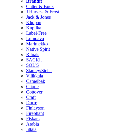
Brändit
Cutter & Buck
J.Harvest & Frost
Jack & Jones
Klippan
Kupilka
Label-Free
Lumoava
Marimekko
Native Spirit
Rituals
SACKit
SOL'S
Stanley/Stella
Vilikkala
Camelbak
Clique
Cottover
Craft
Dorre
Finlayson
Firephant
Fiskars
Arabia
Iittala