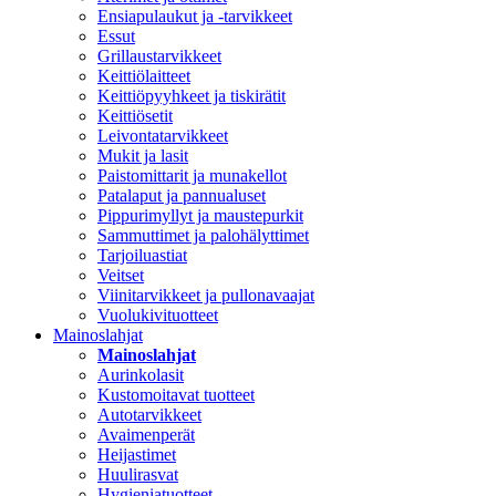
Ensiapulaukut ja -tarvikkeet
Essut
Grillaustarvikkeet
Keittiölaitteet
Keittiöpyyhkeet ja tiskirätit
Keittiösetit
Leivontatarvikkeet
Mukit ja lasit
Paistomittarit ja munakellot
Patalaput ja pannualuset
Pippurimyllyt ja maustepurkit
Sammuttimet ja palohälyttimet
Tarjoiluastiat
Veitset
Viinitarvikkeet ja pullonavaajat
Vuolukivituotteet
Mainoslahjat
Mainoslahjat
Aurinkolasit
Kustomoitavat tuotteet
Autotarvikkeet
Avaimenperät
Heijastimet
Huulirasvat
Hygieniatuotteet