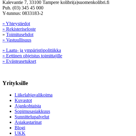
Kalevantie 7, 33100 Tampere kolibri(a)suomenkolibri.fi
Puh. (03) 345 45 000
Y-tunnus: 0833183-2
» Yhteystiedot
» Rekisteriseloste
»
Toimitusehdot
» Vastuullisuus
» Laatu- ja ympäristöpolitiikka
» Eettinen ohjeistus toimittajille
» Evästeasetukset
Yrityksille
Liikelahjavalikoima
Kuvastot
Ajankohtaista
Sopimusasiakkuus
Sunnittelupalvelut
Asiakastarinat
Blogi
UKK