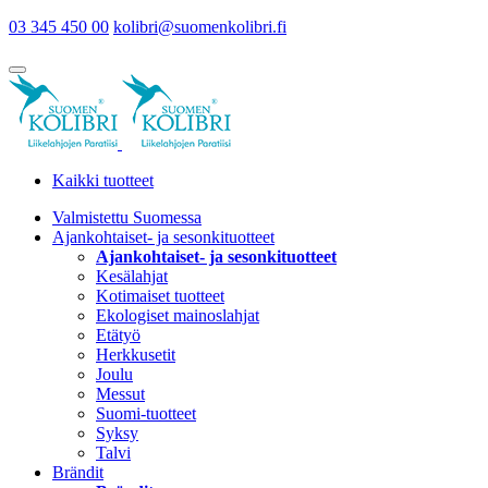
03 345 450 00
kolibri@suomenkolibri.fi
Kaikki tuotteet
Valmistettu Suomessa
Ajankohtaiset- ja sesonkituotteet
Ajankohtaiset- ja sesonkituotteet
Kesälahjat
Kotimaiset tuotteet
Ekologiset mainoslahjat
Etätyö
Herkkusetit
Joulu
Messut
Suomi-tuotteet
Syksy
Talvi
Brändit