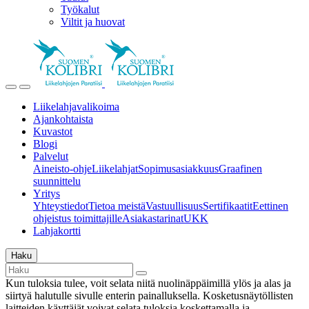
Työkalut
Viltit ja huovat
Liikelahjavalikoima
Ajankohtaista
Kuvastot
Blogi
Palvelut
Aineisto-ohje
Liikelahjat
Sopimusasiakkuus
Graafinen
suunnittelu
Yritys
Yhteystiedot
Tietoa meistä
Vastuullisuus
Sertifikaatit
Eettinen
ohjeistus toimittajille
Asiakastarinat
UKK
Lahjakortti
Haku
Kun tuloksia tulee, voit selata niitä nuolinäppäimillä ylös ja alas ja
siirtyä halutulle sivulle enterin painalluksella. Kosketusnäytöllisten
laitteiden käyttäjät voivat selata tuloksia koskettamalla ja