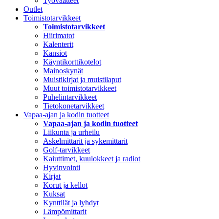
Työvaatteet
Outlet
Toimistotarvikkeet
Toimistotarvikkeet
Hiirimatot
Kalenterit
Kansiot
Käyntikorttikotelot
Mainoskynät
Muistikirjat ja muistilaput
Muut toimistotarvikkeet
Puhelintarvikkeet
Tietokonetarvikkeet
Vapaa-ajan ja kodin tuotteet
Vapaa-ajan ja kodin tuotteet
Liikunta ja urheilu
Askelmittarit ja sykemittarit
Golf-tarvikkeet
Kaiuttimet, kuulokkeet ja radiot
Hyvinvointi
Kirjat
Korut ja kellot
Kuksat
Kynttilät ja lyhdyt
Lämpömittarit