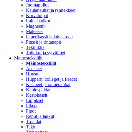
Juomapullot
Kaulanauhat ja rannekkeet
Korvatulpat
Lahjalaatikot
Magneetit
Makeiset
Paperikassit ja lahjakassit
Pinssit ja rintanapit
Tekniikka
Tulitikut ja sytyttimet
Mainostekstiilit
Mainostekstiilit
Asusteet
Housut
Hupparit, colleget ja fleecet
Käsineet ja rannenauhat
Kauluspaidat
Kestokassit
Lippikset
Pikeet
Pipot
Reput ja laukut
T-paidat
Takit