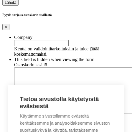
Pyydä tarjous ostoskorin sisällöstä
×
Company
Kenttä on validointitarkoituksiin ja tulee jättää
koskemattomaksi.
This field is hidden when viewing the form
Ostoskorin sisältö
Tietoa sivustolla käytetyistä
evästeistä
Käytämme sivustollamme evästeitä
Nimi
*
Etunimi
kerätäksemme ja analysoidaksemme sivuston
Sukunimi
suorituskykyä ja käyttöä, tarjotaksemme