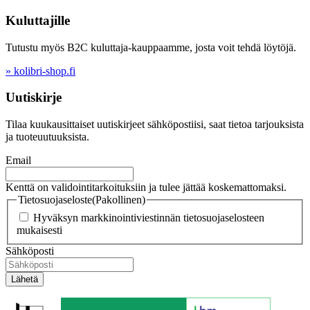
Kuluttajille
Tutustu myös B2C kuluttaja-kauppaamme, josta voit tehdä löytöjä.
» kolibri-shop.fi
Uutiskirje
Tilaa kuukausittaiset uutiskirjeet sähköpostiisi, saat tietoa tarjouksista
ja tuoteuutuuksista.
Email
Kenttä on validointitarkoituksiin ja tulee jättää koskemattomaksi.
Tietosuojaseloste
(Pakollinen)
Hyväksyn markkinointiviestinnän tietosuojaselosteen
mukaisesti
Sähköposti