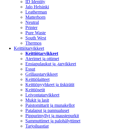
ID Identity
Jalo Helsinki
Leatherman
Matterhorn
Neutral
Printer
Pure Waste
South West
Thermos
Keittiötarvikkeet
Keittiötarvikkeet
Aterimet ja ottimet
Ensiapulaukut ja -tarvikkeet
Essut
Grillaustarvikkeet
Keittiölaitteet
Keittiöpyyhkeet ja tiskirätit
Keittiösetit
Leivontatarvikkeet
Mukit ja lasit
Paistomittarit ja munakellot
Patalaput ja pannualuset
Pippurimyllyt ja maustepurkit
Sammuttimet ja palohälyttimet
Tarjoiluastiat