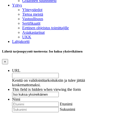
Graafinen suunnittelu
Yritys
Yhteystiedot
Tietoa meistä
Vastuullisuus
Sertifikaatit
Eettinen ohjeistus toimittajille
Asiakastarinat
UKK
Lahjakortti
Lähetä tarjouspyyntö tuotteesta: Iso kuksa yksireikäinen
×
URL
Kenttä on validointitarkoituksiin ja tulee jättää
koskemattomaksi.
This field is hidden when viewing the form
Nimi
Etunimi
Sukunimi