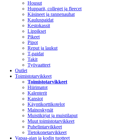
Housut
Hupparit, colleget ja fleecet
Käsineet ja rannenauhat
Kauluspaidat
Kestokassit
Lippikset
Pikeet
Pipot
Reput ja laukut
T-paidat
Takit
Työvaatteet
Outlet
Toimistotarvikkeet
Toimistotarvikkeet
Hiirimatot
Kalenterit
Kansiot
Käyntikorttikotelot
Mainoskynät
Muistikirjat ja muistilaput
Muut toimistotarvikkeet
Puhelintarvikkeet
Tietokonetarvikkeet
Vapaa-ajan ja kodin tuotteet