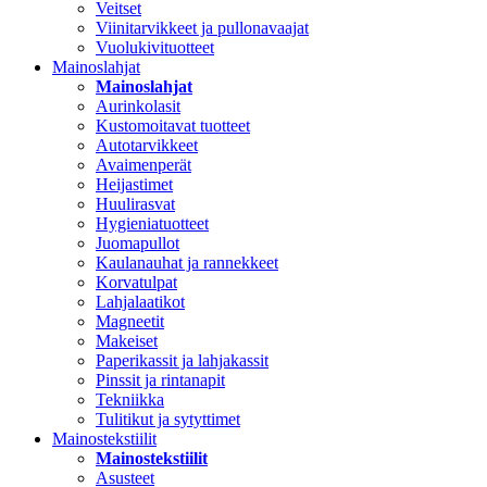
Veitset
Viinitarvikkeet ja pullonavaajat
Vuolukivituotteet
Mainoslahjat
Mainoslahjat
Aurinkolasit
Kustomoitavat tuotteet
Autotarvikkeet
Avaimenperät
Heijastimet
Huulirasvat
Hygieniatuotteet
Juomapullot
Kaulanauhat ja rannekkeet
Korvatulpat
Lahjalaatikot
Magneetit
Makeiset
Paperikassit ja lahjakassit
Pinssit ja rintanapit
Tekniikka
Tulitikut ja sytyttimet
Mainostekstiilit
Mainostekstiilit
Asusteet