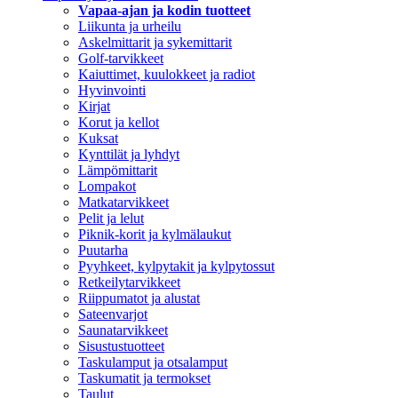
Vapaa-ajan ja kodin tuotteet
Liikunta ja urheilu
Askelmittarit ja sykemittarit
Golf-tarvikkeet
Kaiuttimet, kuulokkeet ja radiot
Hyvinvointi
Kirjat
Korut ja kellot
Kuksat
Kynttilät ja lyhdyt
Lämpömittarit
Lompakot
Matkatarvikkeet
Pelit ja lelut
Piknik-korit ja kylmälaukut
Puutarha
Pyyhkeet, kylpytakit ja kylpytossut
Retkeilytarvikkeet
Riippumatot ja alustat
Sateenvarjot
Saunatarvikkeet
Sisustustuotteet
Taskulamput ja otsalamput
Taskumatit ja termokset
Taulut