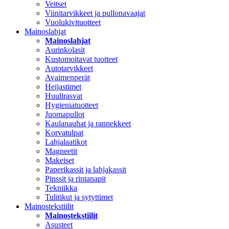
Veitset
Viinitarvikkeet ja pullonavaajat
Vuolukivituotteet
Mainoslahjat
Mainoslahjat
Aurinkolasit
Kustomoitavat tuotteet
Autotarvikkeet
Avaimenperät
Heijastimet
Huulirasvat
Hygieniatuotteet
Juomapullot
Kaulanauhat ja rannekkeet
Korvatulpat
Lahjalaatikot
Magneetit
Makeiset
Paperikassit ja lahjakassit
Pinssit ja rintanapit
Tekniikka
Tulitikut ja sytyttimet
Mainostekstiilit
Mainostekstiilit
Asusteet