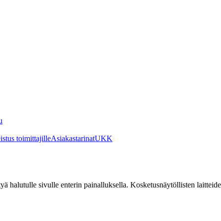
u
stus toimittajille
Asiakastarinat
UKK
irtyä halutulle sivulle enterin painalluksella. Kosketusnäytöllisten laittei