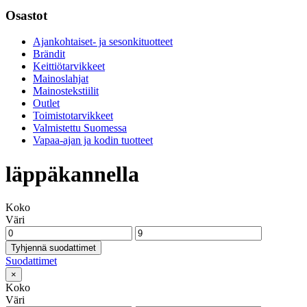
Osastot
Ajankohtaiset- ja sesonkituotteet
Brändit
Keittiötarvikkeet
Mainoslahjat
Mainostekstiilit
Outlet
Toimistotarvikkeet
Valmistettu Suomessa
Vapaa-ajan ja kodin tuotteet
läppäkannella
Koko
Väri
Tyhjennä suodattimet
Suodattimet
×
Koko
Väri