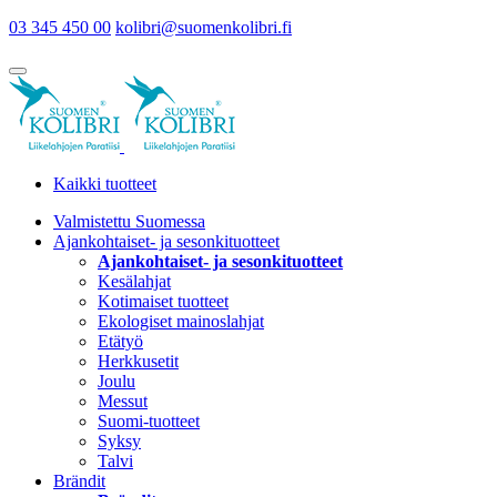
03 345 450 00
kolibri@suomenkolibri.fi
Kaikki tuotteet
Valmistettu Suomessa
Ajankohtaiset- ja sesonkituotteet
Ajankohtaiset- ja sesonkituotteet
Kesälahjat
Kotimaiset tuotteet
Ekologiset mainoslahjat
Etätyö
Herkkusetit
Joulu
Messut
Suomi-tuotteet
Syksy
Talvi
Brändit