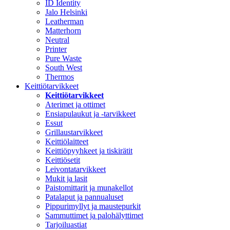
ID Identity
Jalo Helsinki
Leatherman
Matterhorn
Neutral
Printer
Pure Waste
South West
Thermos
Keittiötarvikkeet
Keittiötarvikkeet
Aterimet ja ottimet
Ensiapulaukut ja -tarvikkeet
Essut
Grillaustarvikkeet
Keittiölaitteet
Keittiöpyyhkeet ja tiskirätit
Keittiösetit
Leivontatarvikkeet
Mukit ja lasit
Paistomittarit ja munakellot
Patalaput ja pannualuset
Pippurimyllyt ja maustepurkit
Sammuttimet ja palohälyttimet
Tarjoiluastiat