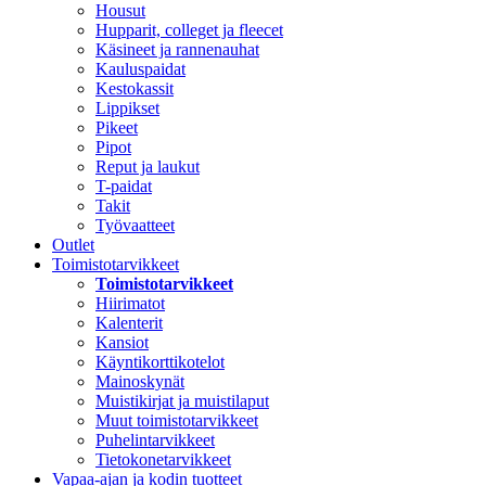
Housut
Hupparit, colleget ja fleecet
Käsineet ja rannenauhat
Kauluspaidat
Kestokassit
Lippikset
Pikeet
Pipot
Reput ja laukut
T-paidat
Takit
Työvaatteet
Outlet
Toimistotarvikkeet
Toimistotarvikkeet
Hiirimatot
Kalenterit
Kansiot
Käyntikorttikotelot
Mainoskynät
Muistikirjat ja muistilaput
Muut toimistotarvikkeet
Puhelintarvikkeet
Tietokonetarvikkeet
Vapaa-ajan ja kodin tuotteet