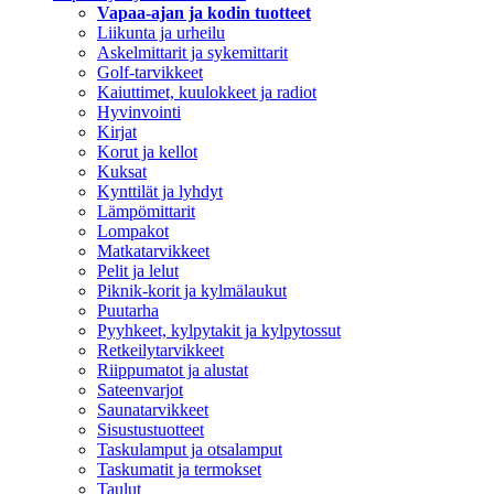
Vapaa-ajan ja kodin tuotteet
Liikunta ja urheilu
Askelmittarit ja sykemittarit
Golf-tarvikkeet
Kaiuttimet, kuulokkeet ja radiot
Hyvinvointi
Kirjat
Korut ja kellot
Kuksat
Kynttilät ja lyhdyt
Lämpömittarit
Lompakot
Matkatarvikkeet
Pelit ja lelut
Piknik-korit ja kylmälaukut
Puutarha
Pyyhkeet, kylpytakit ja kylpytossut
Retkeilytarvikkeet
Riippumatot ja alustat
Sateenvarjot
Saunatarvikkeet
Sisustustuotteet
Taskulamput ja otsalamput
Taskumatit ja termokset
Taulut