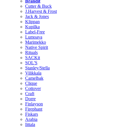
Brändit
Cutter & Buck
J.Harvest & Frost
Jack & Jones
Klippan
Kupilka
Label-Free
Lumoava
Marimekko
Native Spirit
Rituals
SACKit
SOL'S
Stanley/Stella
Vilikkala
Camelbak
Clique
Cottover
Craft
Dorre
Finlayson
Firephant
Fiskars
Arabia
Iittala