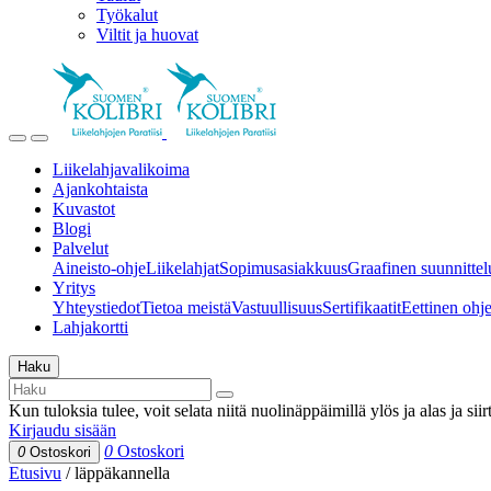
Työkalut
Viltit ja huovat
Liikelahjavalikoima
Ajankohtaista
Kuvastot
Blogi
Palvelut
Aineisto-ohje
Liikelahjat
Sopimusasiakkuus
Graafinen suunnittel
Yritys
Yhteystiedot
Tietoa meistä
Vastuullisuus
Sertifikaatit
Eettinen ohjei
Lahjakortti
Haku
Kun tuloksia tulee, voit selata niitä nuolinäppäimillä ylös ja alas ja si
Kirjaudu sisään
0
Ostoskori
0
Ostoskori
Etusivu
/
läppäkannella