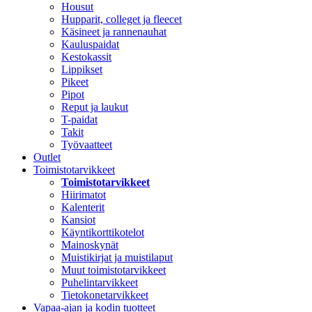
Housut
Hupparit, colleget ja fleecet
Käsineet ja rannenauhat
Kauluspaidat
Kestokassit
Lippikset
Pikeet
Pipot
Reput ja laukut
T-paidat
Takit
Työvaatteet
Outlet
Toimistotarvikkeet
Toimistotarvikkeet
Hiirimatot
Kalenterit
Kansiot
Käyntikorttikotelot
Mainoskynät
Muistikirjat ja muistilaput
Muut toimistotarvikkeet
Puhelintarvikkeet
Tietokonetarvikkeet
Vapaa-ajan ja kodin tuotteet