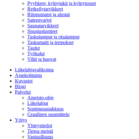
Pyyhkeet, kylpytakit ja kylpytossut
Retkeilytarvikkeet
Riippumatot ja alustat
Sateenvarjot
Saunatarvikkeet
Sisustustuotteet
Taskulamput ja otsalamput
Taskumatit ja termokset
Taulut
Työkalut
Viltit ja huovat
Liikelahjavalikoima
Ajankohtaista
Kuvastot
Blogi
Palvelut
Aineisto-ohje
Liikelahjat
Sopimusasiakkuus
Graafinen suunnittelu
Yritys
Yhteystiedot
Tietoa meistä
Vastuullisuus