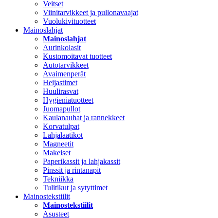
Veitset
Viinitarvikkeet ja pullonavaajat
Vuolukivituotteet
Mainoslahjat
Mainoslahjat
Aurinkolasit
Kustomoitavat tuotteet
Autotarvikkeet
Avaimenperät
Heijastimet
Huulirasvat
Hygieniatuotteet
Juomapullot
Kaulanauhat ja rannekkeet
Korvatulpat
Lahjalaatikot
Magneetit
Makeiset
Paperikassit ja lahjakassit
Pinssit ja rintanapit
Tekniikka
Tulitikut ja sytyttimet
Mainostekstiilit
Mainostekstiilit
Asusteet