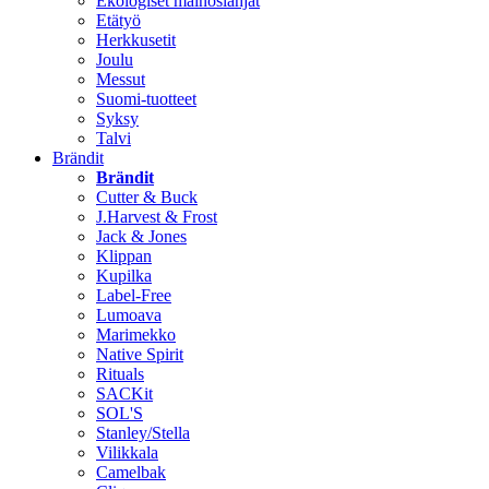
Ekologiset mainoslahjat
Etätyö
Herkkusetit
Joulu
Messut
Suomi-tuotteet
Syksy
Talvi
Brändit
Brändit
Cutter & Buck
J.Harvest & Frost
Jack & Jones
Klippan
Kupilka
Label-Free
Lumoava
Marimekko
Native Spirit
Rituals
SACKit
SOL'S
Stanley/Stella
Vilikkala
Camelbak