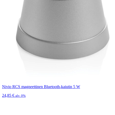
Nivio RCS magneettinen Bluetooth-kaiutin 5 W
24,85
€
alv. 0%