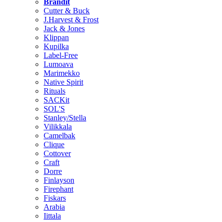
Brändit
Cutter & Buck
J.Harvest & Frost
Jack & Jones
Klippan
Kupilka
Label-Free
Lumoava
Marimekko
Native Spirit
Rituals
SACKit
SOL'S
Stanley/Stella
Vilikkala
Camelbak
Clique
Cottover
Craft
Dorre
Finlayson
Firephant
Fiskars
Arabia
Iittala