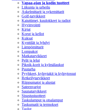
Vapaa-ajan ja kodin tuotteet
Liikunta ja urheilu
Askelmittarit ja sykemittarit
Golf-tarvikkeet
Kaiuttimet, kuulokkeet ja radiot
Hyvinvointi
Kirjat
Korut ja kellot
Kuksat
Kynttilät ja lyhdyt
Lämpömittarit
Lompakot
Matkatarvikkeet
Pelit ja lelut
Piknik-korit ja kylmälaukut
Puutarha
Pyyhkeet, kylpytakit ja kylpytossut
Retkeilytarvikkeet
Riippumatot ja alustat
Sateenvarjot
Saunatarvikkeet
Sisustustuotteet
Taskulamput ja otsalamput
Taskumatit ja termokset
Taulut