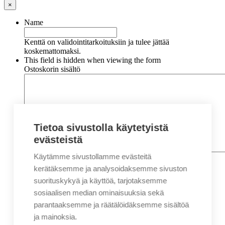
×
Name
Kenttä on validointitarkoituksiin ja tulee jättää
koskemattomaksi.
This field is hidden when viewing the form
Ostoskorin sisältö
Tietoa sivustolla käytetyistä
evästeistä
Käytämme sivustollamme evästeitä
Nimi
*
Etunimi
kerätäksemme ja analysoidaksemme sivuston
Sukunimi
suorituskykyä ja käyttöä, tarjotaksemme
Yritys
sosiaalisen median ominaisuuksia sekä
parantaaksemme ja räätälöidäksemme sisältöä
Sähköposti
*
ja mainoksia.