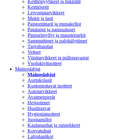
Keittiöpyyhkeet ja tiskirätit
Keittiösetit
Leivontatarvikkeet
Mukit ja lasit
Paistomittarit ja munakellot
Patalaput ja pannualuset
Pippurimyllyt ja maustepurkit
Sammuttimet ja palohälyttimet
Tarjoiluastiat
Veitset
Viinitarvikkeet ja pullonavaajat
Vuolukivituotteet
Mainoslahjat
Mainoslahjat
Aurinkolasit
Kustomoitavat tuotteet
Autotarvikkeet
Avaimenperät
Heijastimet
Huulirasvat
Hygieniatuotteet
Juomapullot
Kaulanauhat ja rannekkeet
Korvatulpat
Lahjalaatikot