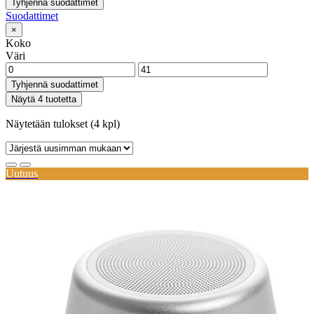
Tyhjennä suodattimet
Suodattimet
×
Koko
Väri
Tyhjennä suodattimet
Näytä 4 tuotetta
Näytetään tulokset (4 kpl)
Uutuus