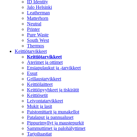
ID Identity
Jalo Helsinki
Leatherman
Matterhorn
Neutral
Printer
Pure Waste
South West
Thermos
Keittiötarvikkeet
Keittiötarvikkeet
Aterimet ja ottimet
Ensiapulaukut ja -tarvikkeet
Essut
Grillaustarvikkeet
Keittiölaitteet
Keittiöpyyhkeet ja tiskirätit
Keittiösetit
Leivontatarvikkeet
Mukit ja lasit
Paistomittarit ja munakellot
Patalaput ja pannualuset
Pippurimyllyt ja maustepurkit
Sammuttimet ja palohälyttimet
Tarjoiluastiat