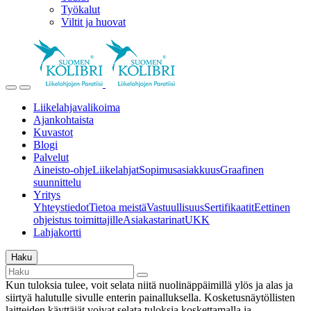
Työkalut
Viltit ja huovat
Liikelahjavalikoima
Ajankohtaista
Kuvastot
Blogi
Palvelut
Aineisto-ohje
Liikelahjat
Sopimusasiakkuus
Graafinen
suunnittelu
Yritys
Yhteystiedot
Tietoa meistä
Vastuullisuus
Sertifikaatit
Eettinen
ohjeistus toimittajille
Asiakastarinat
UKK
Lahjakortti
Haku
Kun tuloksia tulee, voit selata niitä nuolinäppäimillä ylös ja alas ja
siirtyä halutulle sivulle enterin painalluksella. Kosketusnäytöllisten
laitteiden käyttäjät voivat selata tuloksia koskettamalla ja