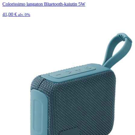
Colorissimo langaton Bluetooth-kaiutin 5W
41,00
€
alv. 0%