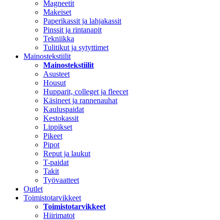
Magneetit
Makeiset
Paperikassit ja lahjakassit
Pinssit ja rintanapit
Tekniikka
Tulitikut ja sytyttimet
Mainostekstiilit
Mainostekstiilit
Asusteet
Housut
Hupparit, colleget ja fleecet
Käsineet ja rannenauhat
Kauluspaidat
Kestokassit
Lippikset
Pikeet
Pipot
Reput ja laukut
T-paidat
Takit
Työvaatteet
Outlet
Toimistotarvikkeet
Toimistotarvikkeet
Hiirimatot