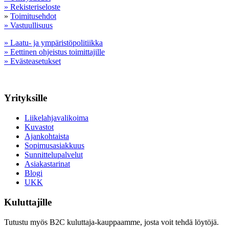
» Rekisteriseloste
»
Toimitusehdot
» Vastuullisuus
» Laatu- ja ympäristöpolitiikka
» Eettinen ohjeistus toimittajille
» Evästeasetukset
Yrityksille
Liikelahjavalikoima
Kuvastot
Ajankohtaista
Sopimusasiakkuus
Sunnittelupalvelut
Asiakastarinat
Blogi
UKK
Kuluttajille
Tutustu myös B2C kuluttaja-kauppaamme, josta voit tehdä löytöjä.