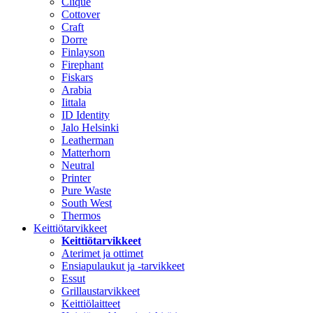
Clique
Cottover
Craft
Dorre
Finlayson
Firephant
Fiskars
Arabia
Iittala
ID Identity
Jalo Helsinki
Leatherman
Matterhorn
Neutral
Printer
Pure Waste
South West
Thermos
Keittiötarvikkeet
Keittiötarvikkeet
Aterimet ja ottimet
Ensiapulaukut ja -tarvikkeet
Essut
Grillaustarvikkeet
Keittiölaitteet