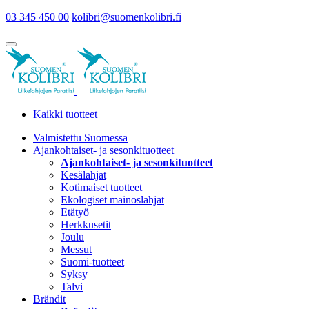
03 345 450 00
kolibri@suomenkolibri.fi
Kaikki tuotteet
Valmistettu Suomessa
Ajankohtaiset- ja sesonkituotteet
Ajankohtaiset- ja sesonkituotteet
Kesälahjat
Kotimaiset tuotteet
Ekologiset mainoslahjat
Etätyö
Herkkusetit
Joulu
Messut
Suomi-tuotteet
Syksy
Talvi
Brändit