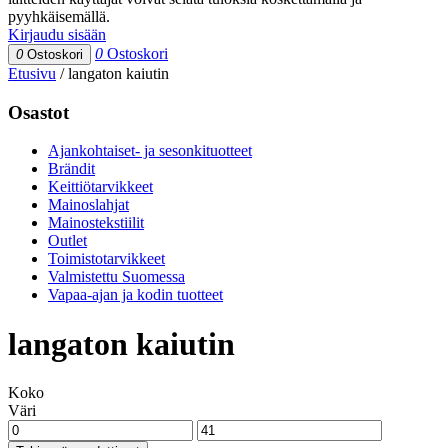
pyyhkäisemällä.
Kirjaudu sisään
0
Ostoskori
0
Ostoskori
Etusivu
/
langaton kaiutin
Osastot
Ajankohtaiset- ja sesonkituotteet
Brändit
Keittiötarvikkeet
Mainoslahjat
Mainostekstiilit
Outlet
Toimistotarvikkeet
Valmistettu Suomessa
Vapaa-ajan ja kodin tuotteet
langaton kaiutin
Koko
Väri