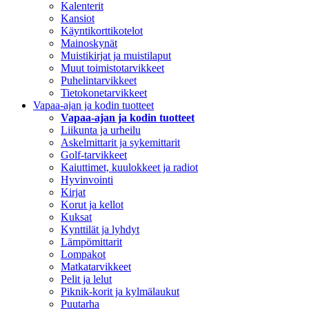
Kalenterit
Kansiot
Käyntikorttikotelot
Mainoskynät
Muistikirjat ja muistilaput
Muut toimistotarvikkeet
Puhelintarvikkeet
Tietokonetarvikkeet
Vapaa-ajan ja kodin tuotteet
Vapaa-ajan ja kodin tuotteet
Liikunta ja urheilu
Askelmittarit ja sykemittarit
Golf-tarvikkeet
Kaiuttimet, kuulokkeet ja radiot
Hyvinvointi
Kirjat
Korut ja kellot
Kuksat
Kynttilät ja lyhdyt
Lämpömittarit
Lompakot
Matkatarvikkeet
Pelit ja lelut
Piknik-korit ja kylmälaukut
Puutarha