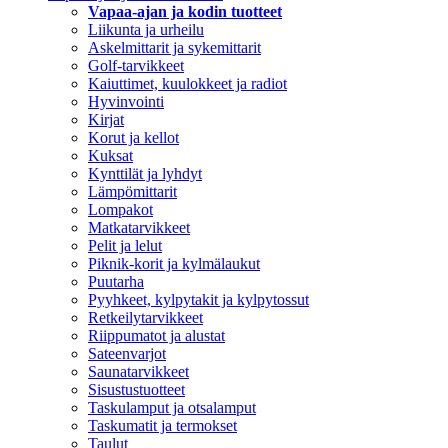
Vapaa-ajan ja kodin tuotteet
Liikunta ja urheilu
Askelmittarit ja sykemittarit
Golf-tarvikkeet
Kaiuttimet, kuulokkeet ja radiot
Hyvinvointi
Kirjat
Korut ja kellot
Kuksat
Kynttilät ja lyhdyt
Lämpömittarit
Lompakot
Matkatarvikkeet
Pelit ja lelut
Piknik-korit ja kylmälaukut
Puutarha
Pyyhkeet, kylpytakit ja kylpytossut
Retkeilytarvikkeet
Riippumatot ja alustat
Sateenvarjot
Saunatarvikkeet
Sisustustuotteet
Taskulamput ja otsalamput
Taskumatit ja termokset
Taulut