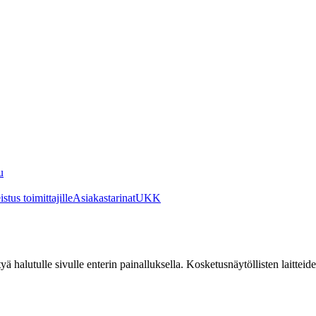
u
stus toimittajille
Asiakastarinat
UKK
irtyä halutulle sivulle enterin painalluksella. Kosketusnäytöllisten laittei