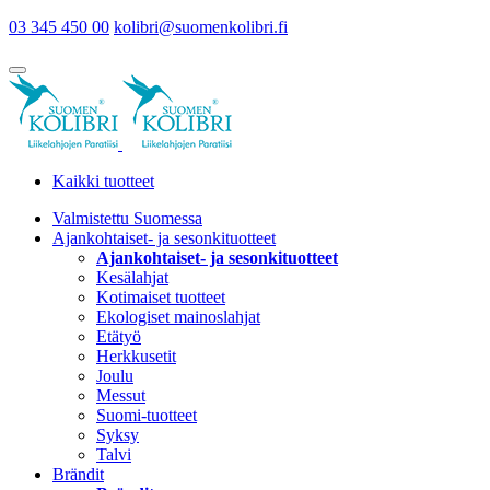
03 345 450 00
kolibri@suomenkolibri.fi
Kaikki tuotteet
Valmistettu Suomessa
Ajankohtaiset- ja sesonkituotteet
Ajankohtaiset- ja sesonkituotteet
Kesälahjat
Kotimaiset tuotteet
Ekologiset mainoslahjat
Etätyö
Herkkusetit
Joulu
Messut
Suomi-tuotteet
Syksy
Talvi
Brändit