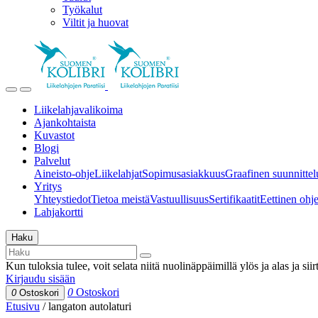
Työkalut
Viltit ja huovat
Liikelahjavalikoima
Ajankohtaista
Kuvastot
Blogi
Palvelut
Aineisto-ohje
Liikelahjat
Sopimusasiakkuus
Graafinen suunnittel
Yritys
Yhteystiedot
Tietoa meistä
Vastuullisuus
Sertifikaatit
Eettinen ohjei
Lahjakortti
Haku
Kun tuloksia tulee, voit selata niitä nuolinäppäimillä ylös ja alas ja si
Kirjaudu sisään
0
Ostoskori
0
Ostoskori
Etusivu
/
langaton autolaturi