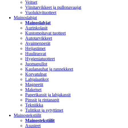
Veitset
Viinitarvikkeet ja pullonavaajat
Vuolukivituotteet
Mainoslahjat
Mainoslahjat
Aurinkolasit
Kustomoitavat tuotteet
Autotarvikkeet
Avaimenperät
Heijastimet
Huulirasvat
Hygieniatuotteet
Juomapullot
Kaulanauhat ja rannekkeet
Korvatulpat
Lahjalaatikot
Magneetit
Makeiset
Paperikassit ja lahjakassit
Pinssit ja rintanapit
Tekniikka
Tulitikut ja sytyttimet
Mainostekstiilit
Mainostekstiilit
Asusteet