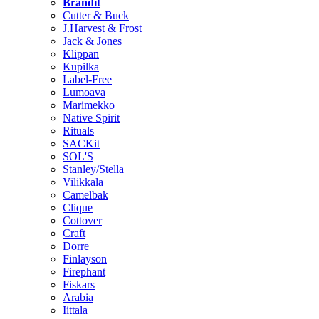
Brändit
Cutter & Buck
J.Harvest & Frost
Jack & Jones
Klippan
Kupilka
Label-Free
Lumoava
Marimekko
Native Spirit
Rituals
SACKit
SOL'S
Stanley/Stella
Vilikkala
Camelbak
Clique
Cottover
Craft
Dorre
Finlayson
Firephant
Fiskars
Arabia
Iittala