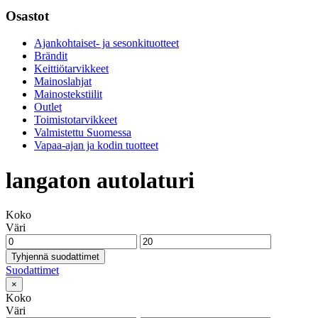
Osastot
Ajankohtaiset- ja sesonkituotteet
Brändit
Keittiötarvikkeet
Mainoslahjat
Mainostekstiilit
Outlet
Toimistotarvikkeet
Valmistettu Suomessa
Vapaa-ajan ja kodin tuotteet
langaton autolaturi
Koko
Väri
Tyhjennä suodattimet
Suodattimet
×
Koko
Väri