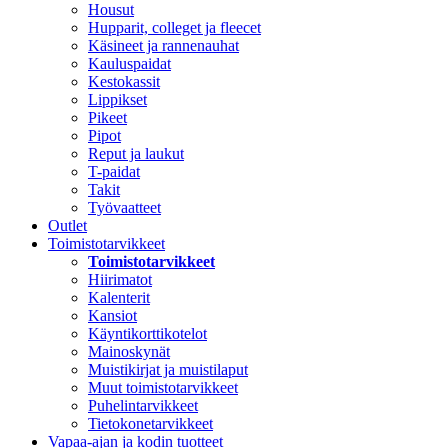
Housut
Hupparit, colleget ja fleecet
Käsineet ja rannenauhat
Kauluspaidat
Kestokassit
Lippikset
Pikeet
Pipot
Reput ja laukut
T-paidat
Takit
Työvaatteet
Outlet
Toimistotarvikkeet
Toimistotarvikkeet
Hiirimatot
Kalenterit
Kansiot
Käyntikorttikotelot
Mainoskynät
Muistikirjat ja muistilaput
Muut toimistotarvikkeet
Puhelintarvikkeet
Tietokonetarvikkeet
Vapaa-ajan ja kodin tuotteet