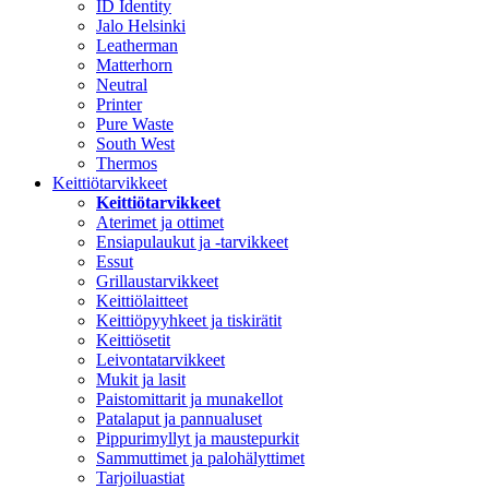
ID Identity
Jalo Helsinki
Leatherman
Matterhorn
Neutral
Printer
Pure Waste
South West
Thermos
Keittiötarvikkeet
Keittiötarvikkeet
Aterimet ja ottimet
Ensiapulaukut ja -tarvikkeet
Essut
Grillaustarvikkeet
Keittiölaitteet
Keittiöpyyhkeet ja tiskirätit
Keittiösetit
Leivontatarvikkeet
Mukit ja lasit
Paistomittarit ja munakellot
Patalaput ja pannualuset
Pippurimyllyt ja maustepurkit
Sammuttimet ja palohälyttimet
Tarjoiluastiat