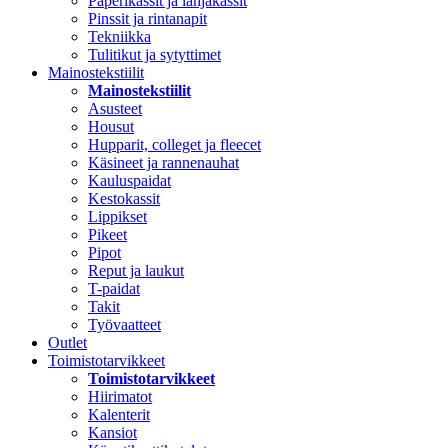
Paperikassit ja lahjakassit
Pinssit ja rintanapit
Tekniikka
Tulitikut ja sytyttimet
Mainostekstiilit
Mainostekstiilit
Asusteet
Housut
Hupparit, colleget ja fleecet
Käsineet ja rannenauhat
Kauluspaidat
Kestokassit
Lippikset
Pikeet
Pipot
Reput ja laukut
T-paidat
Takit
Työvaatteet
Outlet
Toimistotarvikkeet
Toimistotarvikkeet
Hiirimatot
Kalenterit
Kansiot