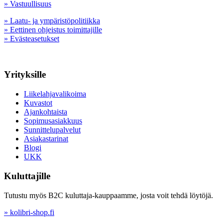
» Vastuullisuus
» Laatu- ja ympäristöpolitiikka
» Eettinen ohjeistus toimittajille
» Evästeasetukset
Yrityksille
Liikelahjavalikoima
Kuvastot
Ajankohtaista
Sopimusasiakkuus
Sunnittelupalvelut
Asiakastarinat
Blogi
UKK
Kuluttajille
Tutustu myös B2C kuluttaja-kauppaamme, josta voit tehdä löytöjä.
» kolibri-shop.fi