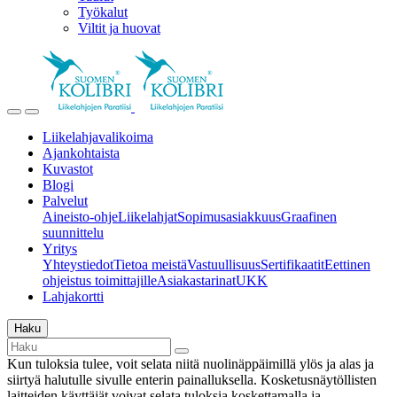
Työkalut
Viltit ja huovat
Liikelahjavalikoima
Ajankohtaista
Kuvastot
Blogi
Palvelut
Aineisto-ohje
Liikelahjat
Sopimusasiakkuus
Graafinen
suunnittelu
Yritys
Yhteystiedot
Tietoa meistä
Vastuullisuus
Sertifikaatit
Eettinen
ohjeistus toimittajille
Asiakastarinat
UKK
Lahjakortti
Haku
Kun tuloksia tulee, voit selata niitä nuolinäppäimillä ylös ja alas ja
siirtyä halutulle sivulle enterin painalluksella. Kosketusnäytöllisten
laitteiden käyttäjät voivat selata tuloksia koskettamalla ja