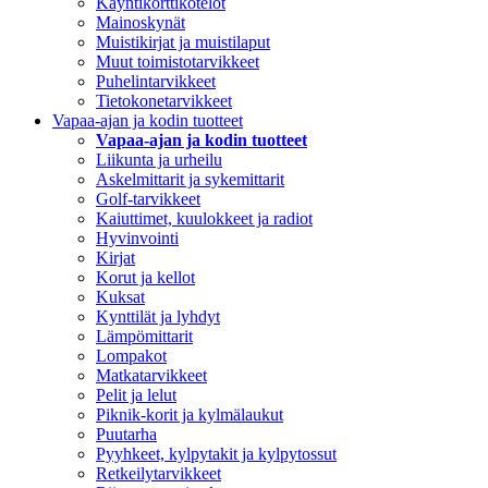
Käyntikorttikotelot
Mainoskynät
Muistikirjat ja muistilaput
Muut toimistotarvikkeet
Puhelintarvikkeet
Tietokonetarvikkeet
Vapaa-ajan ja kodin tuotteet
Vapaa-ajan ja kodin tuotteet
Liikunta ja urheilu
Askelmittarit ja sykemittarit
Golf-tarvikkeet
Kaiuttimet, kuulokkeet ja radiot
Hyvinvointi
Kirjat
Korut ja kellot
Kuksat
Kynttilät ja lyhdyt
Lämpömittarit
Lompakot
Matkatarvikkeet
Pelit ja lelut
Piknik-korit ja kylmälaukut
Puutarha
Pyyhkeet, kylpytakit ja kylpytossut
Retkeilytarvikkeet