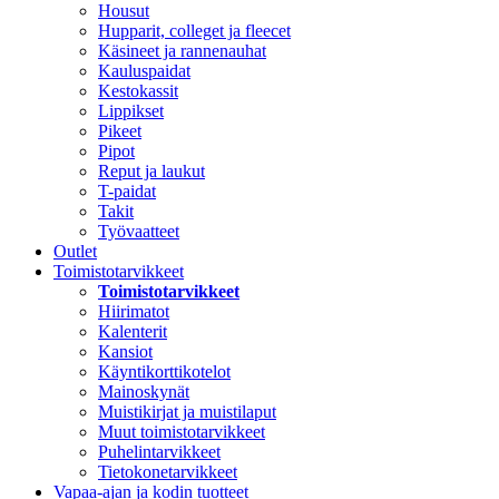
Housut
Hupparit, colleget ja fleecet
Käsineet ja rannenauhat
Kauluspaidat
Kestokassit
Lippikset
Pikeet
Pipot
Reput ja laukut
T-paidat
Takit
Työvaatteet
Outlet
Toimistotarvikkeet
Toimistotarvikkeet
Hiirimatot
Kalenterit
Kansiot
Käyntikorttikotelot
Mainoskynät
Muistikirjat ja muistilaput
Muut toimistotarvikkeet
Puhelintarvikkeet
Tietokonetarvikkeet
Vapaa-ajan ja kodin tuotteet