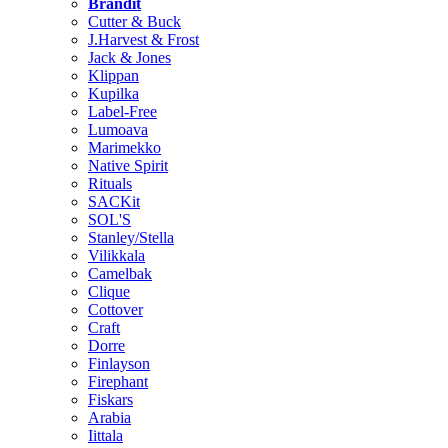
Brändit
Cutter & Buck
J.Harvest & Frost
Jack & Jones
Klippan
Kupilka
Label-Free
Lumoava
Marimekko
Native Spirit
Rituals
SACKit
SOL'S
Stanley/Stella
Vilikkala
Camelbak
Clique
Cottover
Craft
Dorre
Finlayson
Firephant
Fiskars
Arabia
Iittala