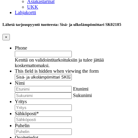
Asiakastarinat
UKK
Lahjakortti
Lähetä tarjouspyyntö tuotteesta: Sisä- ja ulkolämpömittari SK02185
×
Phone
Kenttä on validointitarkoituksiin ja tulee jättää
koskemattomaksi.
This field is hidden when viewing the form
Nimi
Etunimi
Sukunimi
Yritys
Sähköposti
*
Puhelin
Osoitetiedot