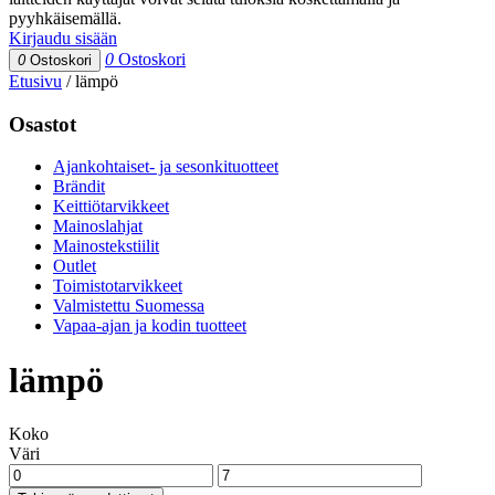
pyyhkäisemällä.
Kirjaudu sisään
0
Ostoskori
0
Ostoskori
Etusivu
/
lämpö
Osastot
Ajankohtaiset- ja sesonkituotteet
Brändit
Keittiötarvikkeet
Mainoslahjat
Mainostekstiilit
Outlet
Toimistotarvikkeet
Valmistettu Suomessa
Vapaa-ajan ja kodin tuotteet
lämpö
Koko
Väri