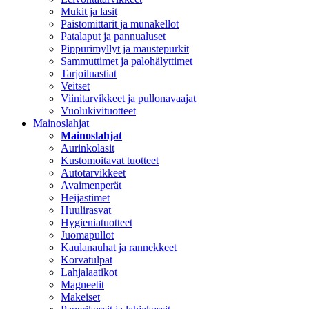
Mukit ja lasit
Paistomittarit ja munakellot
Patalaput ja pannualuset
Pippurimyllyt ja maustepurkit
Sammuttimet ja palohälyttimet
Tarjoiluastiat
Veitset
Viinitarvikkeet ja pullonavaajat
Vuolukivituotteet
Mainoslahjat
Mainoslahjat
Aurinkolasit
Kustomoitavat tuotteet
Autotarvikkeet
Avaimenperät
Heijastimet
Huulirasvat
Hygieniatuotteet
Juomapullot
Kaulanauhat ja rannekkeet
Korvatulpat
Lahjalaatikot
Magneetit
Makeiset