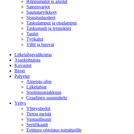
Riippumatot ja alustat
Sateenvarjot
Saunatarvikkeet
Sisustustuotteet
Taskulamput ja otsalamput
Taskumatit ja termokset
Taulut
Työkalut
Viltit ja huovat
Liikelahjavalikoima
Ajankohtaista
Kuvastot
Blogi
Palvelut
Aineisto-ohje
Liikelahjat
Sopimusasiakkuus
Graafinen suunnittelu
Yritys
Yhteystiedot
Tietoa meistä
Vastuullisuus
Sertifikaatit
Eettinen ohjeistus toimittajille