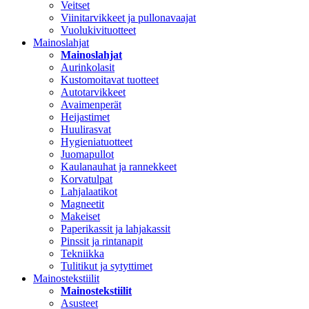
Veitset
Viinitarvikkeet ja pullonavaajat
Vuolukivituotteet
Mainoslahjat
Mainoslahjat
Aurinkolasit
Kustomoitavat tuotteet
Autotarvikkeet
Avaimenperät
Heijastimet
Huulirasvat
Hygieniatuotteet
Juomapullot
Kaulanauhat ja rannekkeet
Korvatulpat
Lahjalaatikot
Magneetit
Makeiset
Paperikassit ja lahjakassit
Pinssit ja rintanapit
Tekniikka
Tulitikut ja sytyttimet
Mainostekstiilit
Mainostekstiilit
Asusteet