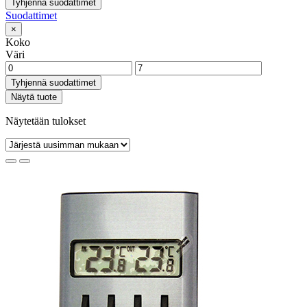
Tyhjennä suodattimet
Suodattimet
×
Koko
Väri
Tyhjennä suodattimet
Näytä tuote
Näytetään tulokset