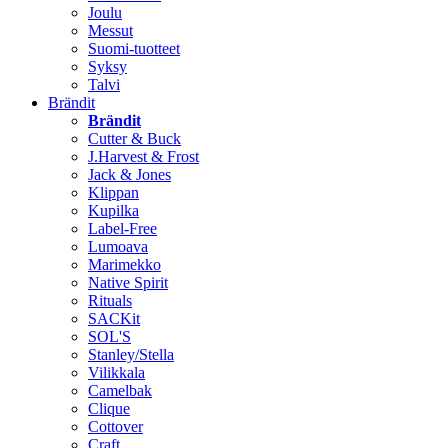
Joulu
Messut
Suomi-tuotteet
Syksy
Talvi
Brändit
Brändit
Cutter & Buck
J.Harvest & Frost
Jack & Jones
Klippan
Kupilka
Label-Free
Lumoava
Marimekko
Native Spirit
Rituals
SACKit
SOL'S
Stanley/Stella
Vilikkala
Camelbak
Clique
Cottover
Craft