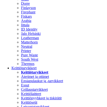
Dorre
Finlayson
Firephant
Fiskars
Arabia
Iittala
ID Identity
Jalo Helsinki
Leatherman
Matterhorn
Neutral
Printer
Pure Waste
South West
Thermos
Keittiötarvikkeet
Keittiötarvikkeet
Aterimet ja ottimet
Ensiapulaukut ja -tarvikkeet
Essut
Grillaustarvikkeet
Keittiölaitteet
Keittiöpyyhkeet ja tiskirätit
Keittiösetit
Leivontatarvikkeet