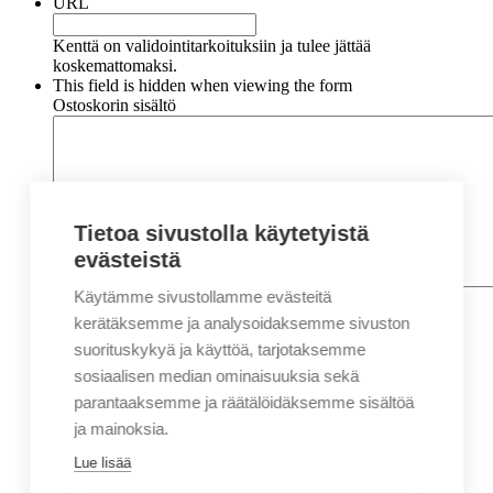
URL
Kenttä on validointitarkoituksiin ja tulee jättää
koskemattomaksi.
This field is hidden when viewing the form
Ostoskorin sisältö
Tietoa sivustolla käytetyistä
evästeistä
Käytämme sivustollamme evästeitä
Nimi
*
Etunimi
kerätäksemme ja analysoidaksemme sivuston
Sukunimi
suorituskykyä ja käyttöä, tarjotaksemme
Yritys
sosiaalisen median ominaisuuksia sekä
parantaaksemme ja räätälöidäksemme sisältöä
Sähköposti
*
ja mainoksia.
Puhelin
*
Lue lisää