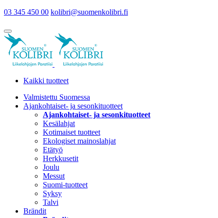
03 345 450 00
kolibri@suomenkolibri.fi
Kaikki tuotteet
Valmistettu Suomessa
Ajankohtaiset- ja sesonkituotteet
Ajankohtaiset- ja sesonkituotteet
Kesälahjat
Kotimaiset tuotteet
Ekologiset mainoslahjat
Etätyö
Herkkusetit
Joulu
Messut
Suomi-tuotteet
Syksy
Talvi
Brändit