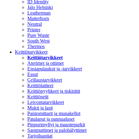
ID Identity
Jalo Helsinki
Leatherman
Matterhorn
Neutral
Printer
Pure Waste
South West
Thermos
Keittiötarvikkeet
Keittiötarvikkeet
Aterimet ja ottimet
Ensiapulaukut ja -tarvikkeet
Essut
Grillaustarvikkeet
Keittiölaitteet
Keittiöpyyhkeet ja tiskirätit
Keittiösetit
Leivontatarvikkeet
Mukit ja lasit
Paistomittarit ja munakellot
Patalaput ja pannualuset
Pippurimyllyt ja maustepurkit
Sammuttimet ja palohälyttimet
Tarjoiluastiat