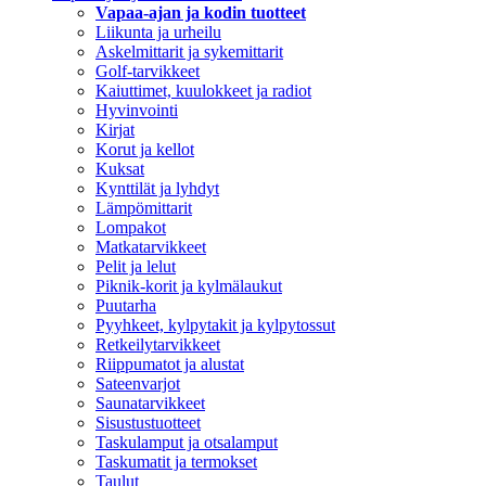
Vapaa-ajan ja kodin tuotteet
Liikunta ja urheilu
Askelmittarit ja sykemittarit
Golf-tarvikkeet
Kaiuttimet, kuulokkeet ja radiot
Hyvinvointi
Kirjat
Korut ja kellot
Kuksat
Kynttilät ja lyhdyt
Lämpömittarit
Lompakot
Matkatarvikkeet
Pelit ja lelut
Piknik-korit ja kylmälaukut
Puutarha
Pyyhkeet, kylpytakit ja kylpytossut
Retkeilytarvikkeet
Riippumatot ja alustat
Sateenvarjot
Saunatarvikkeet
Sisustustuotteet
Taskulamput ja otsalamput
Taskumatit ja termokset
Taulut