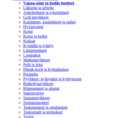
Vapaa-ajan ja kodin tuotteet
Liikunta ja urheilu
Askelmittarit ja sykemittarit
Golf-tarvikkeet
Kaiuttimet, kuulokkeet ja radiot
Hyvinvointi
Kirjat
Korut ja kellot
Kuksat
Kynttilät ja lyhdyt
Lämpömittarit
Lompakot
Matkatarvikkeet
Pelit ja lelut
Piknik-korit ja kylmälaukut
Puutarha
Pyyhkeet, kylpytakit ja kylpytossut
Retkeilytarvikkeet
Riippumatot ja alustat
Sateenvarjot
Saunatarvikkeet
Sisustustuotteet
Taskulamput ja otsalamput
Taskumatit ja termokset
Taulut