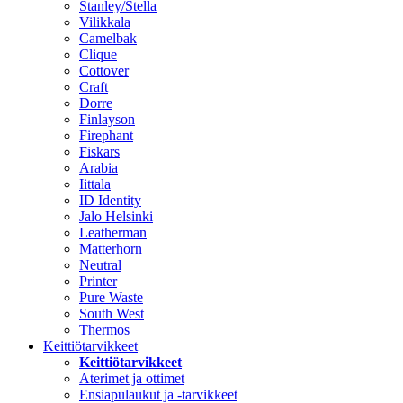
Stanley/Stella
Vilikkala
Camelbak
Clique
Cottover
Craft
Dorre
Finlayson
Firephant
Fiskars
Arabia
Iittala
ID Identity
Jalo Helsinki
Leatherman
Matterhorn
Neutral
Printer
Pure Waste
South West
Thermos
Keittiötarvikkeet
Keittiötarvikkeet
Aterimet ja ottimet
Ensiapulaukut ja -tarvikkeet