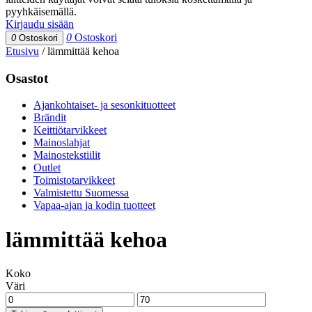
pyyhkäisemällä.
Kirjaudu sisään
0
Ostoskori
0
Ostoskori
Etusivu
/
lämmittää kehoa
Osastot
Ajankohtaiset- ja sesonkituotteet
Brändit
Keittiötarvikkeet
Mainoslahjat
Mainostekstiilit
Outlet
Toimistotarvikkeet
Valmistettu Suomessa
Vapaa-ajan ja kodin tuotteet
lämmittää kehoa
Koko
Väri