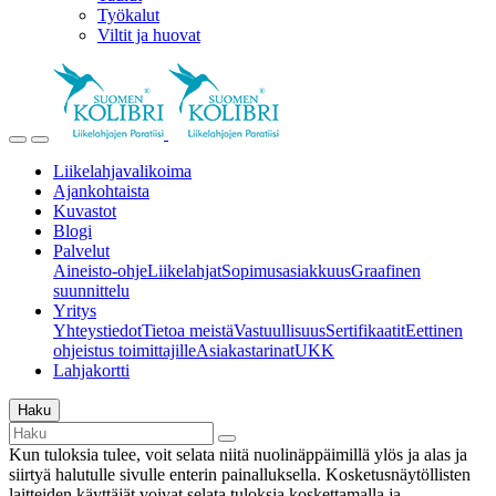
Työkalut
Viltit ja huovat
Liikelahjavalikoima
Ajankohtaista
Kuvastot
Blogi
Palvelut
Aineisto-ohje
Liikelahjat
Sopimusasiakkuus
Graafinen
suunnittelu
Yritys
Yhteystiedot
Tietoa meistä
Vastuullisuus
Sertifikaatit
Eettinen
ohjeistus toimittajille
Asiakastarinat
UKK
Lahjakortti
Haku
Kun tuloksia tulee, voit selata niitä nuolinäppäimillä ylös ja alas ja
siirtyä halutulle sivulle enterin painalluksella. Kosketusnäytöllisten
laitteiden käyttäjät voivat selata tuloksia koskettamalla ja