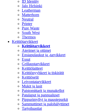
ID Identity
Jalo Helsinki
Leatherman
Matterhorn
Neutral
Printer
Pure Waste
South West
Thermos
Keittiötarvikkeet
Keittiötarvikkeet
Aterimet ja ottimet
Ensiapulaukut ja -tarvikkeet
Essut
Grillaustarvikkeet
Keittiölaitteet
Keittiöpyyhkeet ja tiskirätit
Keittiösetit
Leivontatarvikkeet
Mukit ja lasit
Paistomittarit ja munakellot
Patalaput ja pannualuset
Pippurimyllyt ja maustepurkit
Sammuttimet ja palohälyttimet
Tarjoiluastiat