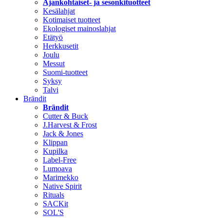
Ajankohtaiset- ja sesonkituotteet
Kesälahjat
Kotimaiset tuotteet
Ekologiset mainoslahjat
Etätyö
Herkkusetit
Joulu
Messut
Suomi-tuotteet
Syksy
Talvi
Brändit
Brändit
Cutter & Buck
J.Harvest & Frost
Jack & Jones
Klippan
Kupilka
Label-Free
Lumoava
Marimekko
Native Spirit
Rituals
SACKit
SOL'S