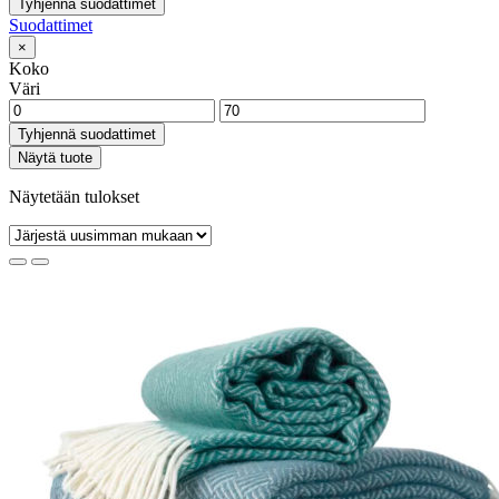
Tyhjennä suodattimet
Suodattimet
×
Koko
Väri
Tyhjennä suodattimet
Näytä tuote
Näytetään tulokset