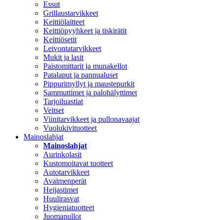
Essut
Grillaustarvikkeet
Keittiölaitteet
Keittiöpyyhkeet ja tiskirätit
Keittiösetit
Leivontatarvikkeet
Mukit ja lasit
Paistomittarit ja munakellot
Patalaput ja pannualuset
Pippurimyllyt ja maustepurkit
Sammuttimet ja palohälyttimet
Tarjoiluastiat
Veitset
Viinitarvikkeet ja pullonavaajat
Vuolukivituotteet
Mainoslahjat
Mainoslahjat
Aurinkolasit
Kustomoitavat tuotteet
Autotarvikkeet
Avaimenperät
Heijastimet
Huulirasvat
Hygieniatuotteet
Juomapullot