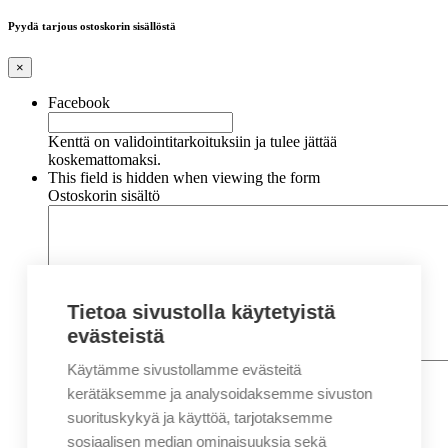
Pyydä tarjous ostoskorin sisällöstä
×
Facebook
Kenttä on validointitarkoituksiin ja tulee jättää
koskemattomaksi.
This field is hidden when viewing the form
Ostoskorin sisältö
Tietoa sivustolla käytetyistä
evästeistä
Käytämme sivustollamme evästeitä
Nimi
*
Etunimi
kerätäksemme ja analysoidaksemme sivuston
Sukunimi
suorituskykyä ja käyttöä, tarjotaksemme
Yritys
sosiaalisen median ominaisuuksia sekä