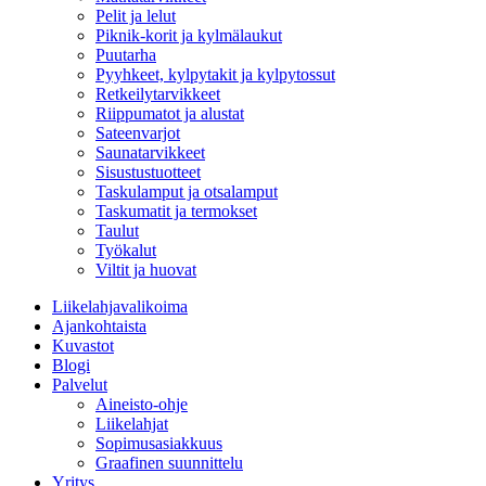
Pelit ja lelut
Piknik-korit ja kylmälaukut
Puutarha
Pyyhkeet, kylpytakit ja kylpytossut
Retkeilytarvikkeet
Riippumatot ja alustat
Sateenvarjot
Saunatarvikkeet
Sisustustuotteet
Taskulamput ja otsalamput
Taskumatit ja termokset
Taulut
Työkalut
Viltit ja huovat
Liikelahjavalikoima
Ajankohtaista
Kuvastot
Blogi
Palvelut
Aineisto-ohje
Liikelahjat
Sopimusasiakkuus
Graafinen suunnittelu
Yritys