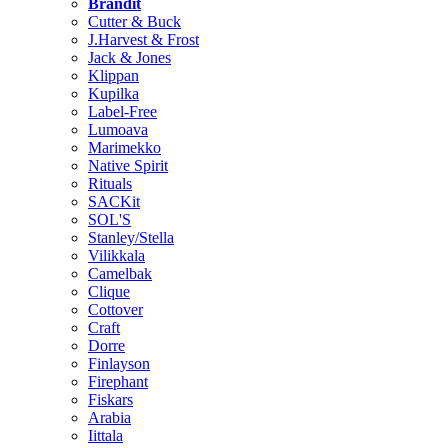
Brändit
Cutter & Buck
J.Harvest & Frost
Jack & Jones
Klippan
Kupilka
Label-Free
Lumoava
Marimekko
Native Spirit
Rituals
SACKit
SOL'S
Stanley/Stella
Vilikkala
Camelbak
Clique
Cottover
Craft
Dorre
Finlayson
Firephant
Fiskars
Arabia
Iittala