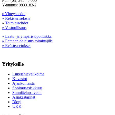
Puh. (03) 345 45 000
Y-tunnus: 0833183-2
» Yhteystiedot
» Rekisteriseloste
»
Toimitusehdot
» Vastuullisuus
» Laatu- ja ympäristöpolitiikka
» Eettinen ohjeistus toimittajille
» Evästeasetukset
Yrityksille
Liikelahjavalikoima
Kuvastot
Ajankohtaista
Sopimusasiakkuus
Sunnittelupalvelut
Asiakastarinat
Blogi
UKK