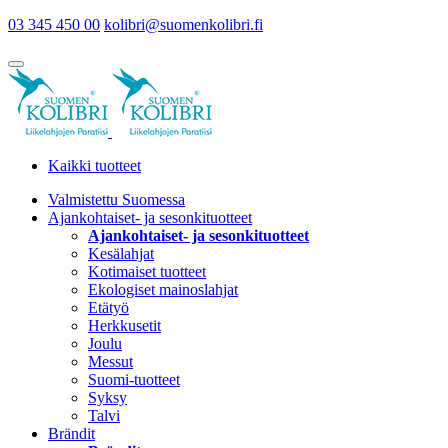
03 345 450 00
kolibri@suomenkolibri.fi
Kaikki tuotteet
Valmistettu Suomessa
Ajankohtaiset- ja sesonkituotteet
Ajankohtaiset- ja sesonkituotteet
Kesälahjat
Kotimaiset tuotteet
Ekologiset mainoslahjat
Etätyö
Herkkusetit
Joulu
Messut
Suomi-tuotteet
Syksy
Talvi
Brändit