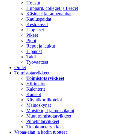
Housut
Hupparit, colleget ja fleecet
Käsineet ja rannenauhat
Kauluspaidat
Kestokassit
Lippikset
Pikeet
Pipot
Reput ja laukut
T-paidat
Takit
Työvaatteet
Outlet
Toimistotarvikkeet
Toimistotarvikkeet
Hiirimatot
Kalenterit
Kansiot
Käyntikorttikotelot
Mainoskynät
Muistikirjat ja muistilaput
Muut toimistotarvikkeet
Puhelintarvikkeet
Tietokonetarvikkeet
Vapaa-ajan ja kodin tuotteet