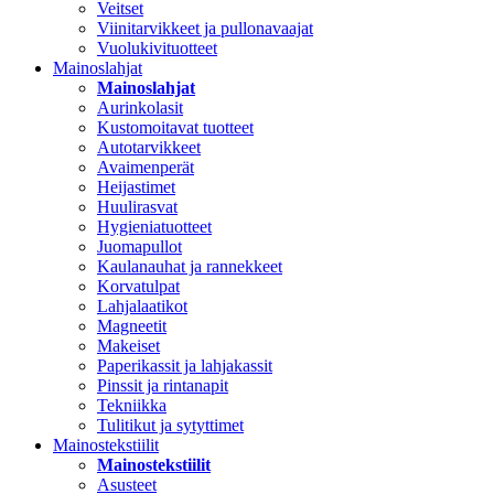
Veitset
Viinitarvikkeet ja pullonavaajat
Vuolukivituotteet
Mainoslahjat
Mainoslahjat
Aurinkolasit
Kustomoitavat tuotteet
Autotarvikkeet
Avaimenperät
Heijastimet
Huulirasvat
Hygieniatuotteet
Juomapullot
Kaulanauhat ja rannekkeet
Korvatulpat
Lahjalaatikot
Magneetit
Makeiset
Paperikassit ja lahjakassit
Pinssit ja rintanapit
Tekniikka
Tulitikut ja sytyttimet
Mainostekstiilit
Mainostekstiilit
Asusteet