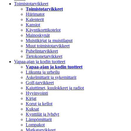
Toimistotarvikkeet
Toimistotarvikkeet
Hiirimatot
Kalenterit
Kansiot
Käyntikorttikotelot
Mainoskynät
Muistikirjat ja muistilaput
Muut toimistotarvikkeet
Puhelintarvikkeet
Tietokonetarvikkeet
Vapaa-ajan ja kodin tuotteet
Vapaa-ajan ja kodin tuotteet
Liikunta ja urheilu
Askelmittarit ja sykemittarit
Golf-tarvikkeet
Kaiuttimet, kuulokkeet ja radiot
Hyvinvointi
Kirjat
Korut ja kellot
Kuksat
Kynttilät ja lyhdyt
Lämpömittarit
Lompakot
Matkatarvikkeet