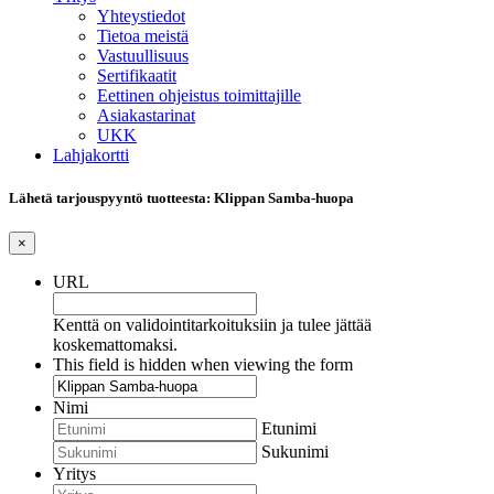
Yhteystiedot
Tietoa meistä
Vastuullisuus
Sertifikaatit
Eettinen ohjeistus toimittajille
Asiakastarinat
UKK
Lahjakortti
Lähetä tarjouspyyntö tuotteesta: Klippan Samba-huopa
×
URL
Kenttä on validointitarkoituksiin ja tulee jättää
koskemattomaksi.
This field is hidden when viewing the form
Nimi
Etunimi
Sukunimi
Yritys