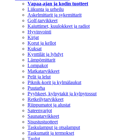
Vapaa-ajan ja kodin tuotteet
Liikunta ja urheilu
Askelmittarit ja sykemittarit
Golf-tarvikkeet
Kaiuttimet, kuulokkeet ja radiot
Hyvinvointi
Kirjat
Korut ja kellot
Kuksat
Kynttilät ja lyhdyt
Lämpömittarit
Lompakot
Matkatarvikkeet
Pelit ja lelut
Piknik-korit ja kylmälaukut
Puutarha
Pyyhkeet, kylpytakit ja kylpytossut
Retkeilytarvikkeet
Riippumatot ja alustat
Sateenvarjot
Saunatarvikkeet
Sisustustuotteet
Taskulamput ja otsalamput
Taskumatit ja termokset
Taulut