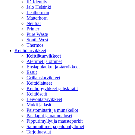
ID Identity
Jalo Helsinki
Leatherman
Matterhorn
Neutral
Printer
Pure Waste
South West
Thermos
Keittiötarvikkeet
Keittiötarvikkeet
Aterimet ja ottimet
Ensiapulaukut ja -tarvikkeet
Essut
Grillaustarvikkeet
Keittiölaitteet
Keittiöpyyhkeet ja tiskirätit
Keittiösetit
Leivontatarvikkeet
Mukit ja lasit
Paistomittarit ja munakellot
Patalaput ja pannualuset
Pippurimyllyt ja maustepurkit
Sammuttimet ja palohälyttimet
Tarjoiluastiat