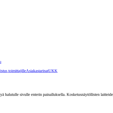
u
stus toimittajille
Asiakastarinat
UKK
irtyä halutulle sivulle enterin painalluksella. Kosketusnäytöllisten laittei