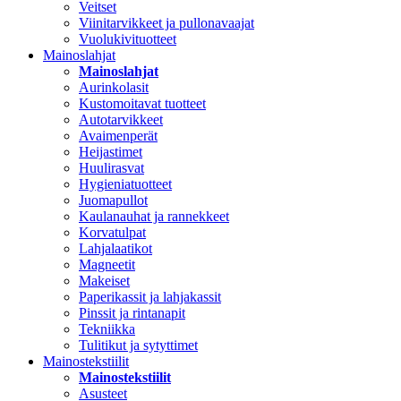
Veitset
Viinitarvikkeet ja pullonavaajat
Vuolukivituotteet
Mainoslahjat
Mainoslahjat
Aurinkolasit
Kustomoitavat tuotteet
Autotarvikkeet
Avaimenperät
Heijastimet
Huulirasvat
Hygieniatuotteet
Juomapullot
Kaulanauhat ja rannekkeet
Korvatulpat
Lahjalaatikot
Magneetit
Makeiset
Paperikassit ja lahjakassit
Pinssit ja rintanapit
Tekniikka
Tulitikut ja sytyttimet
Mainostekstiilit
Mainostekstiilit
Asusteet