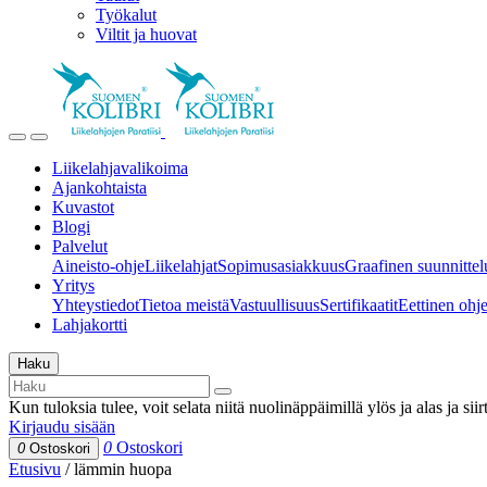
Työkalut
Viltit ja huovat
Liikelahjavalikoima
Ajankohtaista
Kuvastot
Blogi
Palvelut
Aineisto-ohje
Liikelahjat
Sopimusasiakkuus
Graafinen suunnittel
Yritys
Yhteystiedot
Tietoa meistä
Vastuullisuus
Sertifikaatit
Eettinen ohjei
Lahjakortti
Haku
Kun tuloksia tulee, voit selata niitä nuolinäppäimillä ylös ja alas ja si
Kirjaudu sisään
0
Ostoskori
0
Ostoskori
Etusivu
/
lämmin huopa