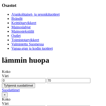
Osastot
Ajankohtaiset- ja sesonkituotteet
Brändit
Keittiötarvikkeet
Mainoslahjat
Mainostekstiilit
Outlet
Toimistotarvikkeet
Valmistettu Suomessa
Vapaa-ajan ja kodin tuotteet
lämmin huopa
Koko
Väri
Tyhjennä suodattimet
Suodattimet
×
Koko
Väri