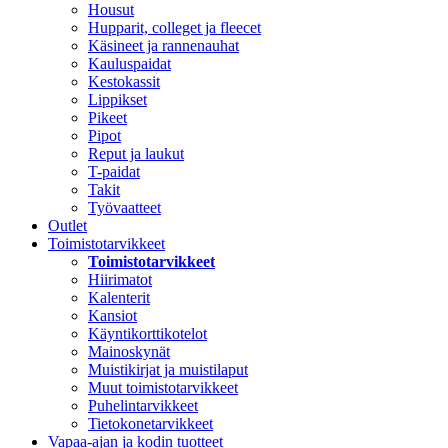
Housut
Hupparit, colleget ja fleecet
Käsineet ja rannenauhat
Kauluspaidat
Kestokassit
Lippikset
Pikeet
Pipot
Reput ja laukut
T-paidat
Takit
Työvaatteet
Outlet
Toimistotarvikkeet
Toimistotarvikkeet
Hiirimatot
Kalenterit
Kansiot
Käyntikorttikotelot
Mainoskynät
Muistikirjat ja muistilaput
Muut toimistotarvikkeet
Puhelintarvikkeet
Tietokonetarvikkeet
Vapaa-ajan ja kodin tuotteet