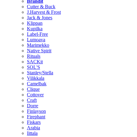
Brändit
Cutter & Buck
J.Harvest & Frost
Jack & Jones
Klippan
Kupilka
Label-Free
Lumoava
Marimekko
Native Spirit
Rituals
SACKit
SOL'S
Stanley/Stella
Vilikkala
Camelbak
Clique
Cottover
Craft
Dorre
Finlayson
Firephant
Fiskars
Arabia
Iittala