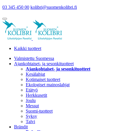
03 345 450 00
kolibri@suomenkolibri.fi
Kaikki tuotteet
Valmistettu Suomessa
Ajankohtaiset- ja sesonkituotteet
Ajankohtaiset- ja sesonkituotteet
Kesälahjat
Kotimaiset tuotteet
Ekologiset mainoslahjat
Etätyö
Herkkusetit
Joulu
Messut
Suomi-tuotteet
Syksy
Talvi
Brändit