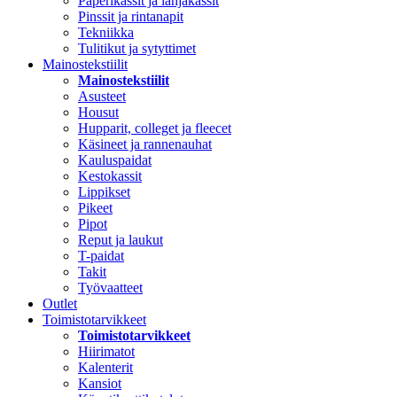
Paperikassit ja lahjakassit
Pinssit ja rintanapit
Tekniikka
Tulitikut ja sytyttimet
Mainostekstiilit
Mainostekstiilit
Asusteet
Housut
Hupparit, colleget ja fleecet
Käsineet ja rannenauhat
Kauluspaidat
Kestokassit
Lippikset
Pikeet
Pipot
Reput ja laukut
T-paidat
Takit
Työvaatteet
Outlet
Toimistotarvikkeet
Toimistotarvikkeet
Hiirimatot
Kalenterit
Kansiot