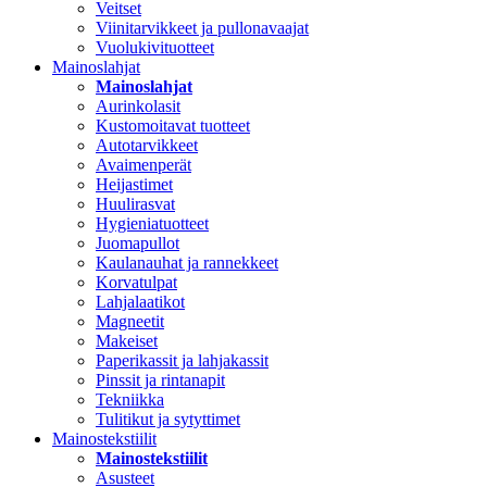
Veitset
Viinitarvikkeet ja pullonavaajat
Vuolukivituotteet
Mainoslahjat
Mainoslahjat
Aurinkolasit
Kustomoitavat tuotteet
Autotarvikkeet
Avaimenperät
Heijastimet
Huulirasvat
Hygieniatuotteet
Juomapullot
Kaulanauhat ja rannekkeet
Korvatulpat
Lahjalaatikot
Magneetit
Makeiset
Paperikassit ja lahjakassit
Pinssit ja rintanapit
Tekniikka
Tulitikut ja sytyttimet
Mainostekstiilit
Mainostekstiilit
Asusteet