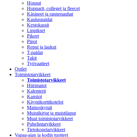
Housut
Hupparit, colleget ja fleecet
Käsineet ja rannenauhat
Kauluspaidat
Kestokassit
Lippikset
Pikeet
Pipot
Reput ja laukut
T-paidat
Takit
Työvaatteet
Outlet
Toimistotarvikkeet
Toimistotarvikkeet
Hiirimatot
Kalenterit
Kansiot
Käyntikorttikotelot
Mainoskynät
Muistikirjat ja muistilaput
Muut toimistotarvikkeet
Puhelintarvikkeet
Tietokonetarvikkeet
Vapaa-ajan ja kodin tuotteet