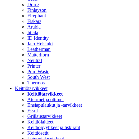
Dorre
Finlayson
Firephant
Fiskars
Arabia
Iittala
ID Identity
Jalo Helsinki
Leatherman
Matterhorn
Neutral
Printer
Pure Waste
South West
Thermos
Keittiötarvikkeet
Keittiötarvikkeet
Aterimet ja ottimet
Ensiapulaukut ja -tarvikkeet
Essut
Grillaustarvikkeet
Keittiölaitteet
Keittiöpyyhkeet ja tiskirätit
Keittiösetit
Leivontatarvikkeet