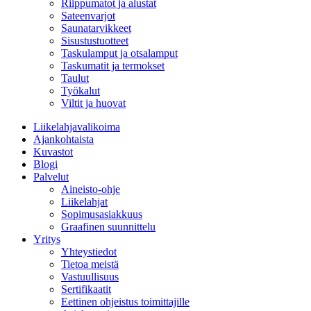
Riippumatot ja alustat
Sateenvarjot
Saunatarvikkeet
Sisustustuotteet
Taskulamput ja otsalamput
Taskumatit ja termokset
Taulut
Työkalut
Viltit ja huovat
Liikelahjavalikoima
Ajankohtaista
Kuvastot
Blogi
Palvelut
Aineisto-ohje
Liikelahjat
Sopimusasiakkuus
Graafinen suunnittelu
Yritys
Yhteystiedot
Tietoa meistä
Vastuullisuus
Sertifikaatit
Eettinen ohjeistus toimittajille