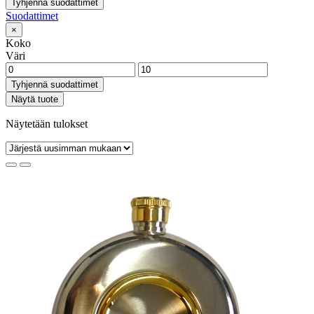
Tyhjennä suodattimet
Suodattimet
×
Koko
Väri
Tyhjennä suodattimet
Näytä tuote
Näytetään tulokset