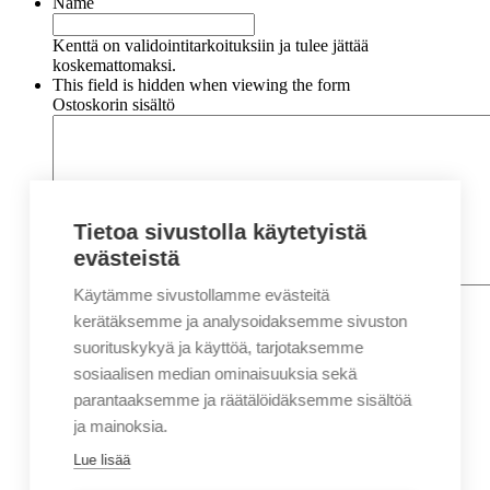
Name
Kenttä on validointitarkoituksiin ja tulee jättää
koskemattomaksi.
This field is hidden when viewing the form
Ostoskorin sisältö
Tietoa sivustolla käytetyistä
evästeistä
Käytämme sivustollamme evästeitä
Nimi
*
Etunimi
kerätäksemme ja analysoidaksemme sivuston
Sukunimi
suorituskykyä ja käyttöä, tarjotaksemme
Yritys
sosiaalisen median ominaisuuksia sekä
parantaaksemme ja räätälöidäksemme sisältöä
Sähköposti
*
ja mainoksia.
Puhelin
*
Lue lisää