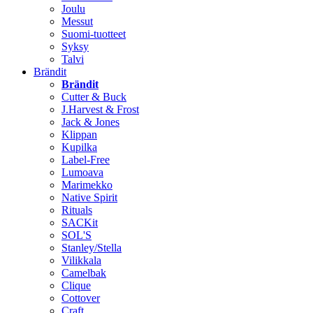
Joulu
Messut
Suomi-tuotteet
Syksy
Talvi
Brändit
Brändit
Cutter & Buck
J.Harvest & Frost
Jack & Jones
Klippan
Kupilka
Label-Free
Lumoava
Marimekko
Native Spirit
Rituals
SACKit
SOL'S
Stanley/Stella
Vilikkala
Camelbak
Clique
Cottover
Craft