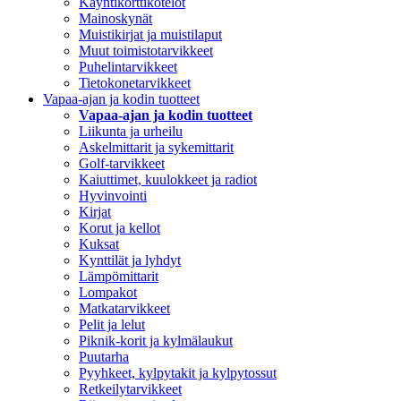
Käyntikorttikotelot
Mainoskynät
Muistikirjat ja muistilaput
Muut toimistotarvikkeet
Puhelintarvikkeet
Tietokonetarvikkeet
Vapaa-ajan ja kodin tuotteet
Vapaa-ajan ja kodin tuotteet
Liikunta ja urheilu
Askelmittarit ja sykemittarit
Golf-tarvikkeet
Kaiuttimet, kuulokkeet ja radiot
Hyvinvointi
Kirjat
Korut ja kellot
Kuksat
Kynttilät ja lyhdyt
Lämpömittarit
Lompakot
Matkatarvikkeet
Pelit ja lelut
Piknik-korit ja kylmälaukut
Puutarha
Pyyhkeet, kylpytakit ja kylpytossut
Retkeilytarvikkeet