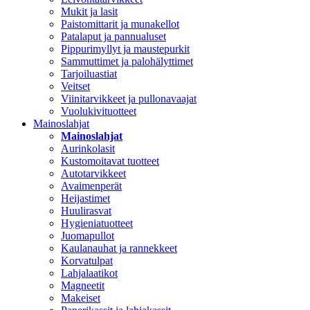
Mukit ja lasit
Paistomittarit ja munakellot
Patalaput ja pannualuset
Pippurimyllyt ja maustepurkit
Sammuttimet ja palohälyttimet
Tarjoiluastiat
Veitset
Viinitarvikkeet ja pullonavaajat
Vuolukivituotteet
Mainoslahjat
Mainoslahjat
Aurinkolasit
Kustomoitavat tuotteet
Autotarvikkeet
Avaimenperät
Heijastimet
Huulirasvat
Hygieniatuotteet
Juomapullot
Kaulanauhat ja rannekkeet
Korvatulpat
Lahjalaatikot
Magneetit
Makeiset