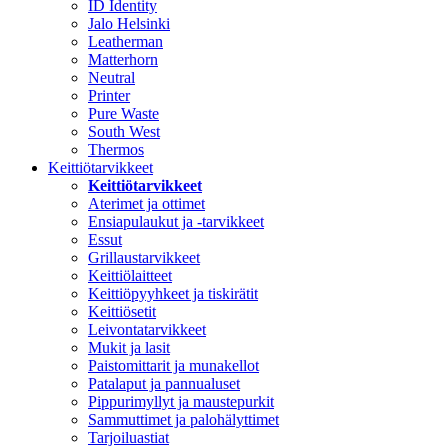
ID Identity
Jalo Helsinki
Leatherman
Matterhorn
Neutral
Printer
Pure Waste
South West
Thermos
Keittiötarvikkeet
Keittiötarvikkeet
Aterimet ja ottimet
Ensiapulaukut ja -tarvikkeet
Essut
Grillaustarvikkeet
Keittiölaitteet
Keittiöpyyhkeet ja tiskirätit
Keittiösetit
Leivontatarvikkeet
Mukit ja lasit
Paistomittarit ja munakellot
Patalaput ja pannualuset
Pippurimyllyt ja maustepurkit
Sammuttimet ja palohälyttimet
Tarjoiluastiat