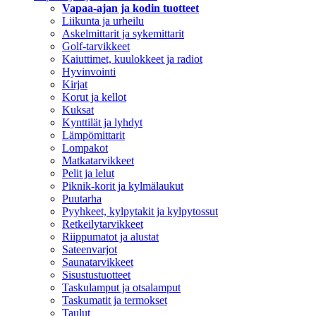
Vapaa-ajan ja kodin tuotteet
Liikunta ja urheilu
Askelmittarit ja sykemittarit
Golf-tarvikkeet
Kaiuttimet, kuulokkeet ja radiot
Hyvinvointi
Kirjat
Korut ja kellot
Kuksat
Kynttilät ja lyhdyt
Lämpömittarit
Lompakot
Matkatarvikkeet
Pelit ja lelut
Piknik-korit ja kylmälaukut
Puutarha
Pyyhkeet, kylpytakit ja kylpytossut
Retkeilytarvikkeet
Riippumatot ja alustat
Sateenvarjot
Saunatarvikkeet
Sisustustuotteet
Taskulamput ja otsalamput
Taskumatit ja termokset
Taulut