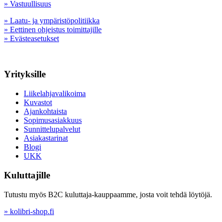
» Vastuullisuus
» Laatu- ja ympäristöpolitiikka
» Eettinen ohjeistus toimittajille
» Evästeasetukset
Yrityksille
Liikelahjavalikoima
Kuvastot
Ajankohtaista
Sopimusasiakkuus
Sunnittelupalvelut
Asiakastarinat
Blogi
UKK
Kuluttajille
Tutustu myös B2C kuluttaja-kauppaamme, josta voit tehdä löytöjä.
» kolibri-shop.fi