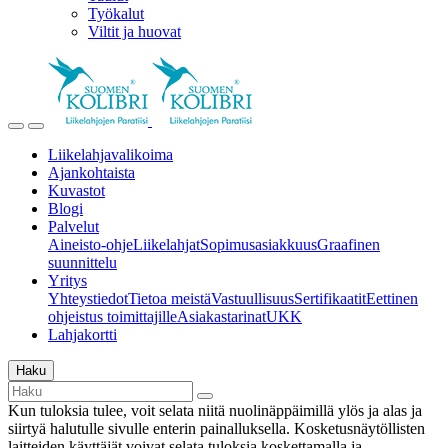
Työkalut
Viltit ja huovat
Liikelahjavalikoima
Ajankohtaista
Kuvastot
Blogi
Palvelut
Aineisto-ohje
Liikelahjat
Sopimusasiakkuus
Graafinen
suunnittelu
Yritys
Yhteystiedot
Tietoa meistä
Vastuullisuus
Sertifikaatit
Eettinen
ohjeistus toimittajille
Asiakastarinat
UKK
Lahjakortti
Haku
Kun tuloksia tulee, voit selata niitä nuolinäppäimillä ylös ja alas ja
siirtyä halutulle sivulle enterin painalluksella. Kosketusnäytöllisten
laitteiden käyttäjät voivat selata tuloksia koskettamalla ja