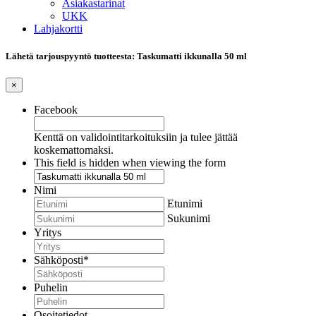
Asiakastarinat
UKK
Lahjakortti
Lähetä tarjouspyyntö tuotteesta: Taskumatti ikkunalla 50 ml
×
Facebook
Kenttä on validointitarkoituksiin ja tulee jättää
koskemattomaksi.
This field is hidden when viewing the form
Nimi
Etunimi
Sukunimi
Yritys
Sähköposti
*
Puhelin
Osoitetiedot