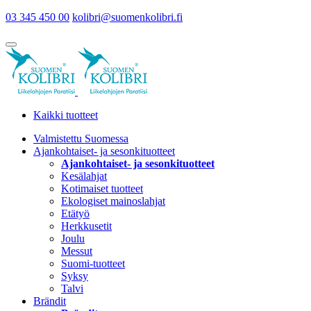
03 345 450 00
kolibri@suomenkolibri.fi
Kaikki tuotteet
Valmistettu Suomessa
Ajankohtaiset- ja sesonkituotteet
Ajankohtaiset- ja sesonkituotteet
Kesälahjat
Kotimaiset tuotteet
Ekologiset mainoslahjat
Etätyö
Herkkusetit
Joulu
Messut
Suomi-tuotteet
Syksy
Talvi
Brändit