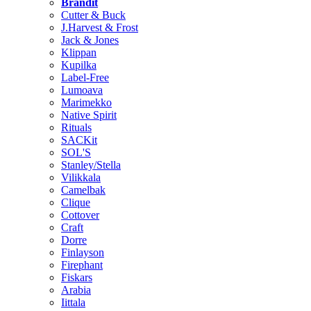
Brändit
Cutter & Buck
J.Harvest & Frost
Jack & Jones
Klippan
Kupilka
Label-Free
Lumoava
Marimekko
Native Spirit
Rituals
SACKit
SOL'S
Stanley/Stella
Vilikkala
Camelbak
Clique
Cottover
Craft
Dorre
Finlayson
Firephant
Fiskars
Arabia
Iittala