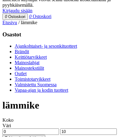
pyyhkäisemällä.
Kirjaudu sisään
0
Ostoskori
0
Ostoskori
Etusivu
/
lämmike
Osastot
Ajankohtaiset- ja sesonkituotteet
Brändit
Keittiötarvikkeet
Mainoslahjat
Mainostekstiilit
Outlet
Toimistotarvikkeet
Valmistettu Suomessa
Vapaa-ajan ja kodin tuotteet
lämmike
Koko
Väri