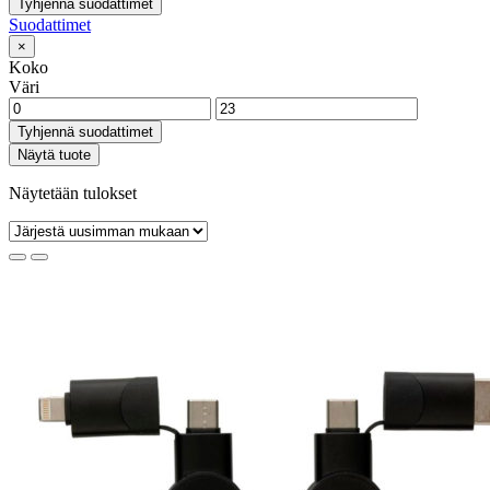
Tyhjennä suodattimet
Suodattimet
×
Koko
Väri
Tyhjennä suodattimet
Näytä tuote
Näytetään tulokset