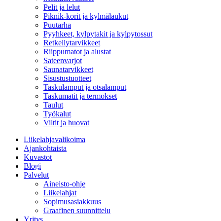
Pelit ja lelut
Piknik-korit ja kylmälaukut
Puutarha
Pyyhkeet, kylpytakit ja kylpytossut
Retkeilytarvikkeet
Riippumatot ja alustat
Sateenvarjot
Saunatarvikkeet
Sisustustuotteet
Taskulamput ja otsalamput
Taskumatit ja termokset
Taulut
Työkalut
Viltit ja huovat
Liikelahjavalikoima
Ajankohtaista
Kuvastot
Blogi
Palvelut
Aineisto-ohje
Liikelahjat
Sopimusasiakkuus
Graafinen suunnittelu
Yritys