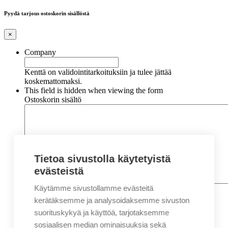
Pyydä tarjous ostoskorin sisällöstä
×
Company
Kenttä on validointitarkoituksiin ja tulee jättää
koskemattomaksi.
This field is hidden when viewing the form
Ostoskorin sisältö
Tietoa sivustolla käytetyistä
evästeistä
Käytämme sivustollamme evästeitä
Nimi
*
Etunimi
kerätäksemme ja analysoidaksemme sivuston
Sukunimi
suorituskykyä ja käyttöä, tarjotaksemme
Yritys
sosiaalisen median ominaisuuksia sekä