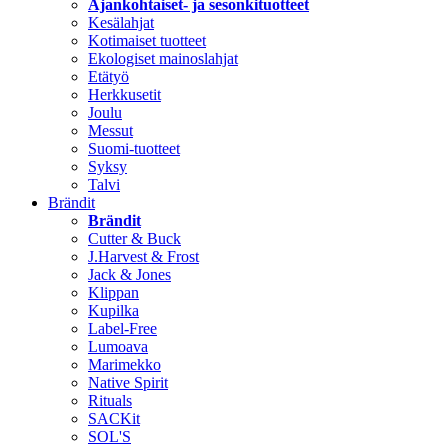
Ajankohtaiset- ja sesonkituotteet
Kesälahjat
Kotimaiset tuotteet
Ekologiset mainoslahjat
Etätyö
Herkkusetit
Joulu
Messut
Suomi-tuotteet
Syksy
Talvi
Brändit
Brändit
Cutter & Buck
J.Harvest & Frost
Jack & Jones
Klippan
Kupilka
Label-Free
Lumoava
Marimekko
Native Spirit
Rituals
SACKit
SOL'S