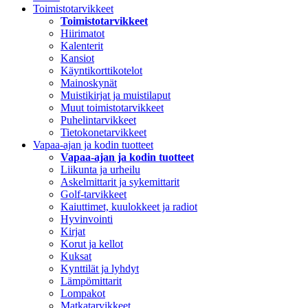
Toimistotarvikkeet
Toimistotarvikkeet
Hiirimatot
Kalenterit
Kansiot
Käyntikorttikotelot
Mainoskynät
Muistikirjat ja muistilaput
Muut toimistotarvikkeet
Puhelintarvikkeet
Tietokonetarvikkeet
Vapaa-ajan ja kodin tuotteet
Vapaa-ajan ja kodin tuotteet
Liikunta ja urheilu
Askelmittarit ja sykemittarit
Golf-tarvikkeet
Kaiuttimet, kuulokkeet ja radiot
Hyvinvointi
Kirjat
Korut ja kellot
Kuksat
Kynttilät ja lyhdyt
Lämpömittarit
Lompakot
Matkatarvikkeet