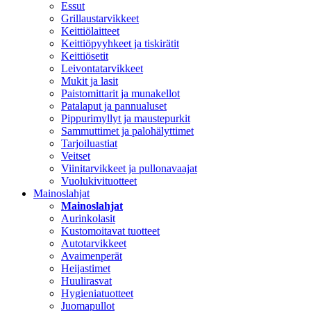
Essut
Grillaustarvikkeet
Keittiölaitteet
Keittiöpyyhkeet ja tiskirätit
Keittiösetit
Leivontatarvikkeet
Mukit ja lasit
Paistomittarit ja munakellot
Patalaput ja pannualuset
Pippurimyllyt ja maustepurkit
Sammuttimet ja palohälyttimet
Tarjoiluastiat
Veitset
Viinitarvikkeet ja pullonavaajat
Vuolukivituotteet
Mainoslahjat
Mainoslahjat
Aurinkolasit
Kustomoitavat tuotteet
Autotarvikkeet
Avaimenperät
Heijastimet
Huulirasvat
Hygieniatuotteet
Juomapullot