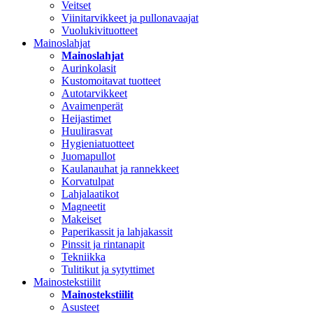
Veitset
Viinitarvikkeet ja pullonavaajat
Vuolukivituotteet
Mainoslahjat
Mainoslahjat
Aurinkolasit
Kustomoitavat tuotteet
Autotarvikkeet
Avaimenperät
Heijastimet
Huulirasvat
Hygieniatuotteet
Juomapullot
Kaulanauhat ja rannekkeet
Korvatulpat
Lahjalaatikot
Magneetit
Makeiset
Paperikassit ja lahjakassit
Pinssit ja rintanapit
Tekniikka
Tulitikut ja sytyttimet
Mainostekstiilit
Mainostekstiilit
Asusteet