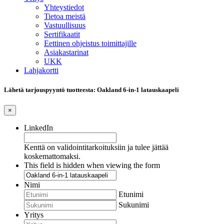
Yhteystiedot
Tietoa meistä
Vastuullisuus
Sertifikaatit
Eettinen ohjeistus toimittajille
Asiakastarinat
UKK
Lahjakortti
Lähetä tarjouspyyntö tuotteesta: Oakland 6-in-1 latauskaapeli
×
LinkedIn
Kenttä on validointitarkoituksiin ja tulee jättää
koskemattomaksi.
This field is hidden when viewing the form
Nimi
Etunimi
Sukunimi
Yritys