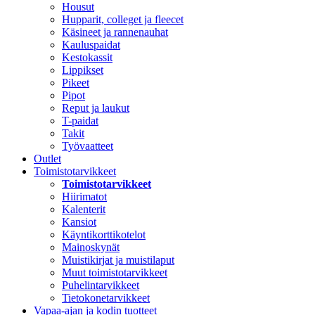
Housut
Hupparit, colleget ja fleecet
Käsineet ja rannenauhat
Kauluspaidat
Kestokassit
Lippikset
Pikeet
Pipot
Reput ja laukut
T-paidat
Takit
Työvaatteet
Outlet
Toimistotarvikkeet
Toimistotarvikkeet
Hiirimatot
Kalenterit
Kansiot
Käyntikorttikotelot
Mainoskynät
Muistikirjat ja muistilaput
Muut toimistotarvikkeet
Puhelintarvikkeet
Tietokonetarvikkeet
Vapaa-ajan ja kodin tuotteet