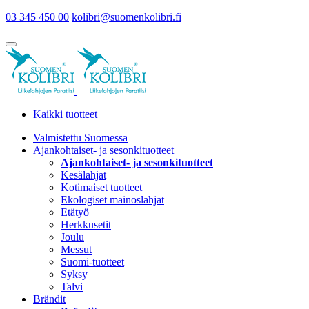
03 345 450 00
kolibri@suomenkolibri.fi
Kaikki tuotteet
Valmistettu Suomessa
Ajankohtaiset- ja sesonkituotteet
Ajankohtaiset- ja sesonkituotteet
Kesälahjat
Kotimaiset tuotteet
Ekologiset mainoslahjat
Etätyö
Herkkusetit
Joulu
Messut
Suomi-tuotteet
Syksy
Talvi
Brändit