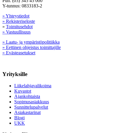
Puh. (03) 345 45 000
Y-tunnus: 0833183-2
» Yhteystiedot
» Rekisteriseloste
»
Toimitusehdot
» Vastuullisuus
» Laatu- ja ympäristöpolitiikka
» Eettinen ohjeistus toimittajille
» Evästeasetukset
Yrityksille
Liikelahjavalikoima
Kuvastot
Ajankohtaista
Sopimusasiakkuus
Sunnittelupalvelut
Asiakastarinat
Blogi
UKK