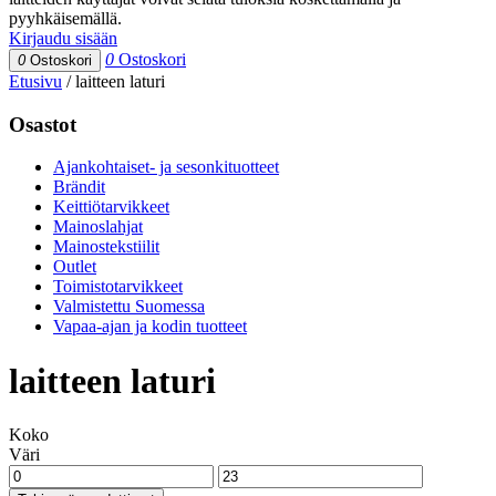
pyyhkäisemällä.
Kirjaudu sisään
0
Ostoskori
0
Ostoskori
Etusivu
/
laitteen laturi
Osastot
Ajankohtaiset- ja sesonkituotteet
Brändit
Keittiötarvikkeet
Mainoslahjat
Mainostekstiilit
Outlet
Toimistotarvikkeet
Valmistettu Suomessa
Vapaa-ajan ja kodin tuotteet
laitteen laturi
Koko
Väri