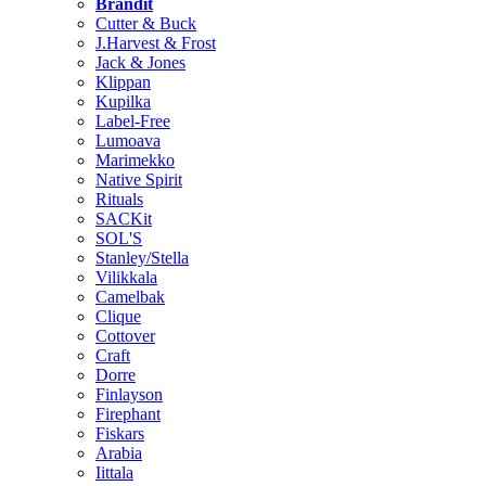
Brändit
Cutter & Buck
J.Harvest & Frost
Jack & Jones
Klippan
Kupilka
Label-Free
Lumoava
Marimekko
Native Spirit
Rituals
SACKit
SOL'S
Stanley/Stella
Vilikkala
Camelbak
Clique
Cottover
Craft
Dorre
Finlayson
Firephant
Fiskars
Arabia
Iittala