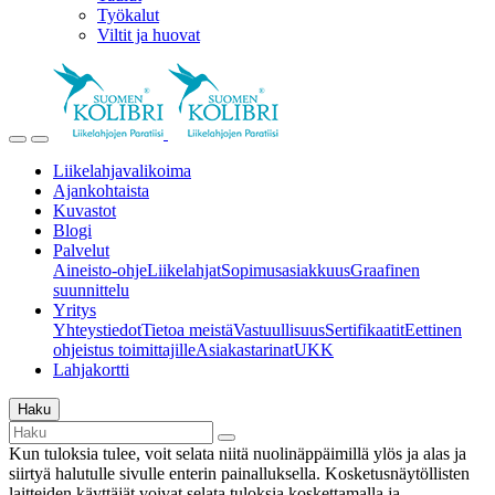
Työkalut
Viltit ja huovat
Liikelahjavalikoima
Ajankohtaista
Kuvastot
Blogi
Palvelut
Aineisto-ohje
Liikelahjat
Sopimusasiakkuus
Graafinen
suunnittelu
Yritys
Yhteystiedot
Tietoa meistä
Vastuullisuus
Sertifikaatit
Eettinen
ohjeistus toimittajille
Asiakastarinat
UKK
Lahjakortti
Haku
Kun tuloksia tulee, voit selata niitä nuolinäppäimillä ylös ja alas ja
siirtyä halutulle sivulle enterin painalluksella. Kosketusnäytöllisten
laitteiden käyttäjät voivat selata tuloksia koskettamalla ja