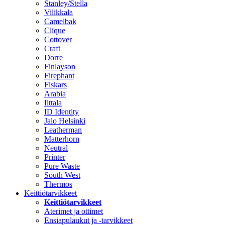
Stanley/Stella
Vilikkala
Camelbak
Clique
Cottover
Craft
Dorre
Finlayson
Firephant
Fiskars
Arabia
Iittala
ID Identity
Jalo Helsinki
Leatherman
Matterhorn
Neutral
Printer
Pure Waste
South West
Thermos
Keittiötarvikkeet
Keittiötarvikkeet
Aterimet ja ottimet
Ensiapulaukut ja -tarvikkeet