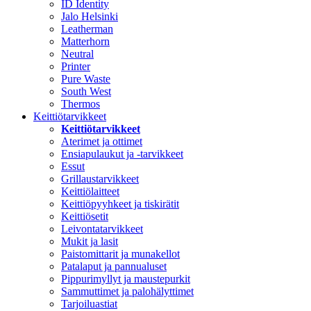
ID Identity
Jalo Helsinki
Leatherman
Matterhorn
Neutral
Printer
Pure Waste
South West
Thermos
Keittiötarvikkeet
Keittiötarvikkeet
Aterimet ja ottimet
Ensiapulaukut ja -tarvikkeet
Essut
Grillaustarvikkeet
Keittiölaitteet
Keittiöpyyhkeet ja tiskirätit
Keittiösetit
Leivontatarvikkeet
Mukit ja lasit
Paistomittarit ja munakellot
Patalaput ja pannualuset
Pippurimyllyt ja maustepurkit
Sammuttimet ja palohälyttimet
Tarjoiluastiat