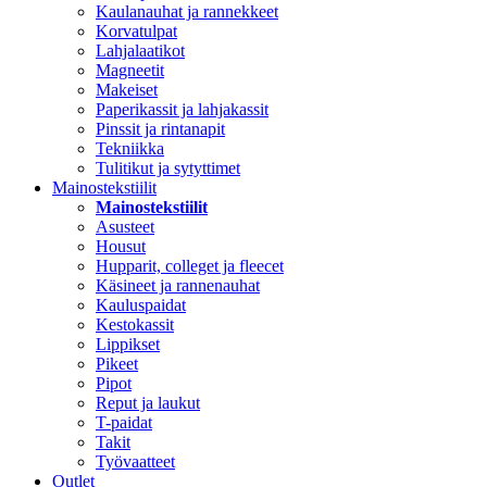
Kaulanauhat ja rannekkeet
Korvatulpat
Lahjalaatikot
Magneetit
Makeiset
Paperikassit ja lahjakassit
Pinssit ja rintanapit
Tekniikka
Tulitikut ja sytyttimet
Mainostekstiilit
Mainostekstiilit
Asusteet
Housut
Hupparit, colleget ja fleecet
Käsineet ja rannenauhat
Kauluspaidat
Kestokassit
Lippikset
Pikeet
Pipot
Reput ja laukut
T-paidat
Takit
Työvaatteet
Outlet