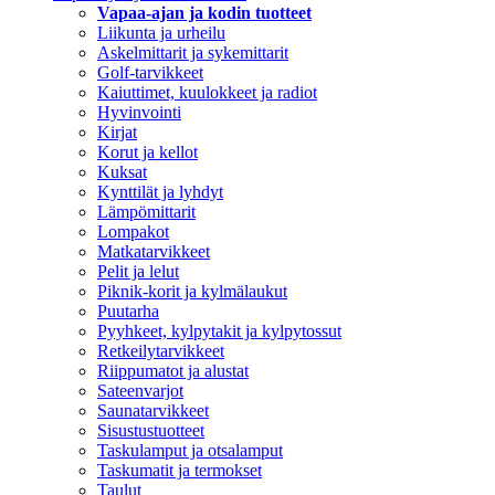
Vapaa-ajan ja kodin tuotteet
Liikunta ja urheilu
Askelmittarit ja sykemittarit
Golf-tarvikkeet
Kaiuttimet, kuulokkeet ja radiot
Hyvinvointi
Kirjat
Korut ja kellot
Kuksat
Kynttilät ja lyhdyt
Lämpömittarit
Lompakot
Matkatarvikkeet
Pelit ja lelut
Piknik-korit ja kylmälaukut
Puutarha
Pyyhkeet, kylpytakit ja kylpytossut
Retkeilytarvikkeet
Riippumatot ja alustat
Sateenvarjot
Saunatarvikkeet
Sisustustuotteet
Taskulamput ja otsalamput
Taskumatit ja termokset
Taulut