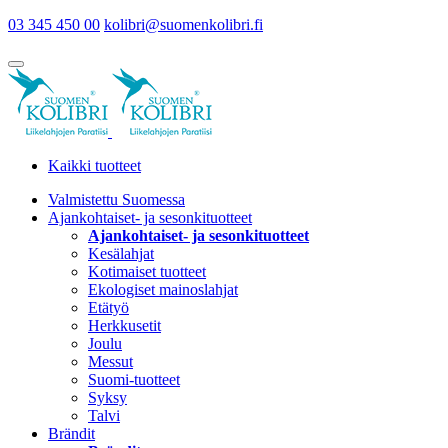
03 345 450 00
kolibri@suomenkolibri.fi
Kaikki tuotteet
Valmistettu Suomessa
Ajankohtaiset- ja sesonkituotteet
Ajankohtaiset- ja sesonkituotteet
Kesälahjat
Kotimaiset tuotteet
Ekologiset mainoslahjat
Etätyö
Herkkusetit
Joulu
Messut
Suomi-tuotteet
Syksy
Talvi
Brändit