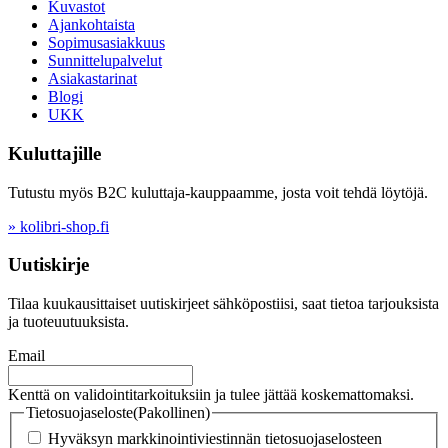
Kuvastot
Ajankohtaista
Sopimusasiakkuus
Sunnittelupalvelut
Asiakastarinat
Blogi
UKK
Kuluttajille
Tutustu myös B2C kuluttaja-kauppaamme, josta voit tehdä löytöjä.
» kolibri-shop.fi
Uutiskirje
Tilaa kuukausittaiset uutiskirjeet sähköpostiisi, saat tietoa tarjouksista
ja tuoteuutuuksista.
Email
Kenttä on validointitarkoituksiin ja tulee jättää koskemattomaksi.
Tietosuojaseloste
(Pakollinen)
Hyväksyn markkinointiviestinnän tietosuojaselosteen