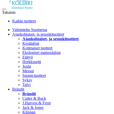
Takaisin
Kaikki tuotteet
Valmistettu Suomessa
Ajankohtaiset- ja sesonkituotteet
Ajankohtaiset- ja sesonkituotteet
Kesälahjat
Kotimaiset tuotteet
Ekologiset mainoslahjat
Etätyö
Herkkusetit
Joulu
Messut
Suomi-tuotteet
Syksy
Talvi
Brändit
Brändit
Cutter & Buck
J.Harvest & Frost
Jack & Jones
Klippan