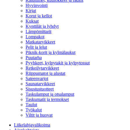
Kaiuttimet, kuulokkeet ja radiot
Hyvinvointi
Kirjat
Korut ja kellot
Kuksat
Kynttilät ja lyhdyt
Lämpömittarit
Lompakot
Matkatarvikkeet
Pelit ja lelut
Piknik-korit ja kylmälaukut
Puutarha
Pyyhkeet, kylpytakit ja kylpytossut
Retkeilytarvikkeet
Riippumatot ja alustat
Sateenvarjot
Saunatarvikkeet
Sisustustuotteet
Taskulamput ja otsalamput
Taskumatit ja termokset
Taulut
Työkalut
Viltit ja huovat
Liikelahjavalikoima