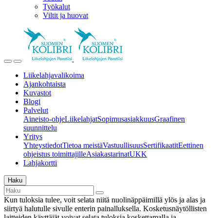
Työkalut
Viltit ja huovat
Liikelahjavalikoima
Ajankohtaista
Kuvastot
Blogi
Palvelut
Aineisto-ohje
Liikelahjat
Sopimusasiakkuus
Graafinen
suunnittelu
Yritys
Yhteystiedot
Tietoa meistä
Vastuullisuus
Sertifikaatit
Eettinen
ohjeistus toimittajille
Asiakastarinat
UKK
Lahjakortti
Haku
Kun tuloksia tulee, voit selata niitä nuolinäppäimillä ylös ja alas ja
siirtyä halutulle sivulle enterin painalluksella. Kosketusnäytöllisten
laitteiden käyttäjät voivat selata tuloksia koskettamalla ja