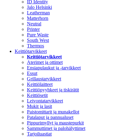
ID Identity
Jalo Helsinki
Leatherman
Matterhorn
Neutral
Printer
Pure Waste
South West
Thermos
Keittiötarvikkeet
Keittiötarvikkeet
Aterimet ja ottimet
Ensiapulaukut ja -tarvikkeet
Essut
Grillaustarvikkeet
Keittiölaitteet
Keittiöpyyhkeet ja tiskirätit
Keittiösetit
Leivontatarvikkeet
Mukit ja lasit
Paistomittarit ja munakellot
Patalaput ja pannualuset
Pippurimyllyt ja maustepurkit
Sammuttimet ja palohälyttimet
Tarjoiluastiat