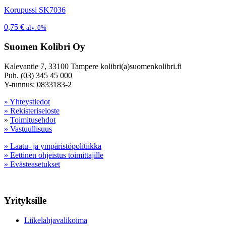
Korupussi SK7036
0,75
€
alv. 0%
Suomen Kolibri Oy
Kalevantie 7, 33100 Tampere kolibri(a)suomenkolibri.fi
Puh. (03) 345 45 000
Y-tunnus: 0833183-2
» Yhteystiedot
» Rekisteriseloste
»
Toimitusehdot
» Vastuullisuus
» Laatu- ja ympäristöpolitiikka
» Eettinen ohjeistus toimittajille
» Evästeasetukset
Yrityksille
Liikelahjavalikoima