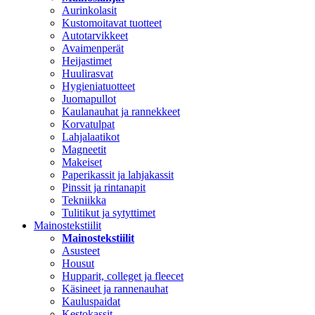
Aurinkolasit
Kustomoitavat tuotteet
Autotarvikkeet
Avaimenperät
Heijastimet
Huulirasvat
Hygieniatuotteet
Juomapullot
Kaulanauhat ja rannekkeet
Korvatulpat
Lahjalaatikot
Magneetit
Makeiset
Paperikassit ja lahjakassit
Pinssit ja rintanapit
Tekniikka
Tulitikut ja sytyttimet
Mainostekstiilit
Mainostekstiilit
Asusteet
Housut
Hupparit, colleget ja fleecet
Käsineet ja rannenauhat
Kauluspaidat
Kestokassit