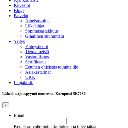
Ajankohtaista
Kuvastot
Blogi
Palvelut
Aineisto-ohje
Liikelahjat
Sopimusasiakkuus
Graafinen suunnittelu
Yritys
Yhteystiedot
Tietoa meistä
Vastuullisuus
Sertifikaatit
Eettinen ohjeistus toimittajille
Asiakastarinat
UKK
Lahjakortti
Lähetä tarjouspyyntö tuotteesta: Korupussi SK7036
×
Email
Kenttä on validointitarkoituksiin ja tulee jättää