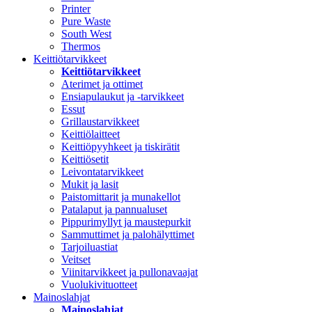
Printer
Pure Waste
South West
Thermos
Keittiötarvikkeet
Keittiötarvikkeet
Aterimet ja ottimet
Ensiapulaukut ja -tarvikkeet
Essut
Grillaustarvikkeet
Keittiölaitteet
Keittiöpyyhkeet ja tiskirätit
Keittiösetit
Leivontatarvikkeet
Mukit ja lasit
Paistomittarit ja munakellot
Patalaput ja pannualuset
Pippurimyllyt ja maustepurkit
Sammuttimet ja palohälyttimet
Tarjoiluastiat
Veitset
Viinitarvikkeet ja pullonavaajat
Vuolukivituotteet
Mainoslahjat
Mainoslahjat