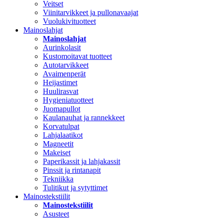
Veitset
Viinitarvikkeet ja pullonavaajat
Vuolukivituotteet
Mainoslahjat
Mainoslahjat
Aurinkolasit
Kustomoitavat tuotteet
Autotarvikkeet
Avaimenperät
Heijastimet
Huulirasvat
Hygieniatuotteet
Juomapullot
Kaulanauhat ja rannekkeet
Korvatulpat
Lahjalaatikot
Magneetit
Makeiset
Paperikassit ja lahjakassit
Pinssit ja rintanapit
Tekniikka
Tulitikut ja sytyttimet
Mainostekstiilit
Mainostekstiilit
Asusteet