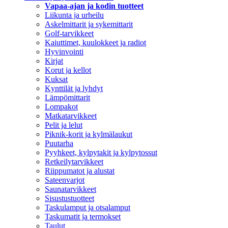
Vapaa-ajan ja kodin tuotteet
Liikunta ja urheilu
Askelmittarit ja sykemittarit
Golf-tarvikkeet
Kaiuttimet, kuulokkeet ja radiot
Hyvinvointi
Kirjat
Korut ja kellot
Kuksat
Kynttilät ja lyhdyt
Lämpömittarit
Lompakot
Matkatarvikkeet
Pelit ja lelut
Piknik-korit ja kylmälaukut
Puutarha
Pyyhkeet, kylpytakit ja kylpytossut
Retkeilytarvikkeet
Riippumatot ja alustat
Sateenvarjot
Saunatarvikkeet
Sisustustuotteet
Taskulamput ja otsalamput
Taskumatit ja termokset
Taulut