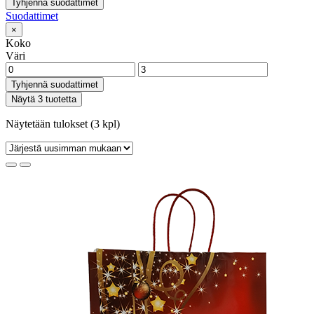
Tyhjennä suodattimet
Suodattimet
×
Koko
Väri
Tyhjennä suodattimet
Näytä 3 tuotetta
Näytetään tulokset (3 kpl)