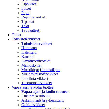
Lippikset
Pikeet
Pipot
Reput ja laukut
T-paidat
Takit
Työvaatteet
Outlet
Toimistotarvikkeet
Toimistotarvikkeet
Hiirimatot
Kalenterit
Kansiot
Käyntikorttikotelot
Mainoskynät
Muistikirjat ja muistilaput
Muut toimistotarvikkeet
Puhelintarvikkeet
Tietokonetarvikkeet
Vapaa-ajan ja kodin tuotteet
Vapaa-ajan ja kodin tuotteet
Liikunta ja urheilu
Askelmittarit ja sykemittarit
Golf-tarvikkeet