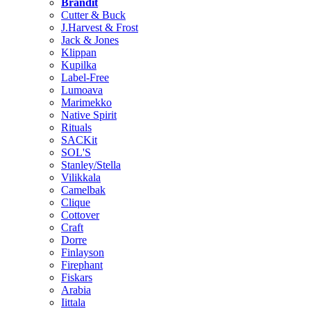
Brändit
Cutter & Buck
J.Harvest & Frost
Jack & Jones
Klippan
Kupilka
Label-Free
Lumoava
Marimekko
Native Spirit
Rituals
SACKit
SOL'S
Stanley/Stella
Vilikkala
Camelbak
Clique
Cottover
Craft
Dorre
Finlayson
Firephant
Fiskars
Arabia
Iittala