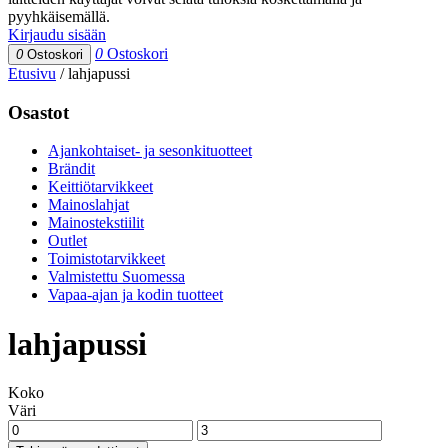
pyyhkäisemällä.
Kirjaudu sisään
0
Ostoskori
0
Ostoskori
Etusivu
/
lahjapussi
Osastot
Ajankohtaiset- ja sesonkituotteet
Brändit
Keittiötarvikkeet
Mainoslahjat
Mainostekstiilit
Outlet
Toimistotarvikkeet
Valmistettu Suomessa
Vapaa-ajan ja kodin tuotteet
lahjapussi
Koko
Väri