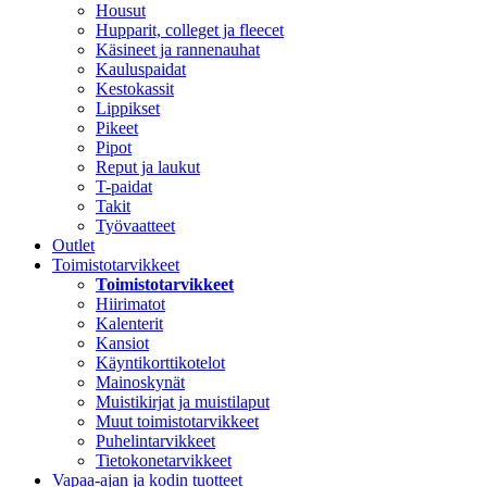
Housut
Hupparit, colleget ja fleecet
Käsineet ja rannenauhat
Kauluspaidat
Kestokassit
Lippikset
Pikeet
Pipot
Reput ja laukut
T-paidat
Takit
Työvaatteet
Outlet
Toimistotarvikkeet
Toimistotarvikkeet
Hiirimatot
Kalenterit
Kansiot
Käyntikorttikotelot
Mainoskynät
Muistikirjat ja muistilaput
Muut toimistotarvikkeet
Puhelintarvikkeet
Tietokonetarvikkeet
Vapaa-ajan ja kodin tuotteet