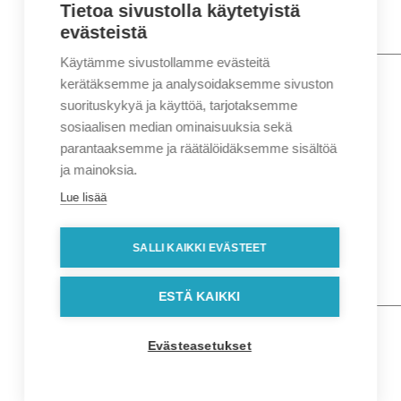
Tietoa sivustolla käytetyistä
evästeistä
Käytämme sivustollamme evästeitä
Nimi
*
Etunimi
kerätäksemme ja analysoidaksemme sivuston
Sukunimi
suorituskykyä ja käyttöä, tarjotaksemme
Yritys
sosiaalisen median ominaisuuksia sekä
parantaaksemme ja räätälöidäksemme sisältöä
Sähköposti
*
ja mainoksia.
Puhelin
*
Lue lisää
Osoitetiedot
Lähiosoite
SALLI KAIKKI EVÄSTEET
Kaupunki
Postinumero
Viesti
ESTÄ KAIKKI
Evästeasetukset