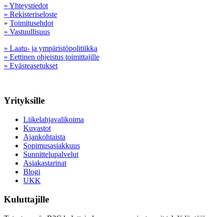
» Yhteystiedot
» Rekisteriseloste
»
Toimitusehdot
» Vastuullisuus
» Laatu- ja ympäristöpolitiikka
» Eettinen ohjeistus toimittajille
» Evästeasetukset
Yrityksille
Liikelahjavalikoima
Kuvastot
Ajankohtaista
Sopimusasiakkuus
Sunnittelupalvelut
Asiakastarinat
Blogi
UKK
Kuluttajille