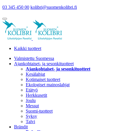
03 345 450 00
kolibri@suomenkolibri.fi
Kaikki tuotteet
Valmistettu Suomessa
Ajankohtaiset- ja sesonkituotteet
Ajankohtaiset- ja sesonkituotteet
Kesälahjat
Kotimaiset tuotteet
Ekologiset mainoslahjat
Etätyö
Herkkusetit
Joulu
Messut
Suomi-tuotteet
Syksy
Talvi
Brändit