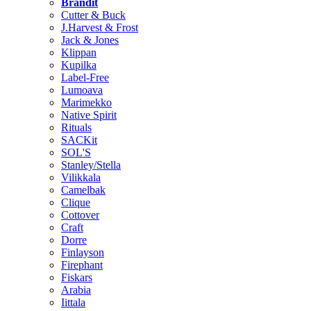
Brändit
Cutter & Buck
J.Harvest & Frost
Jack & Jones
Klippan
Kupilka
Label-Free
Lumoava
Marimekko
Native Spirit
Rituals
SACKit
SOL'S
Stanley/Stella
Vilikkala
Camelbak
Clique
Cottover
Craft
Dorre
Finlayson
Firephant
Fiskars
Arabia
Iittala