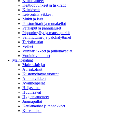
Keittiölaitteet
Keittiöpyyhkeet ja tiskirätit
Keittiösetit
Leivontatarvikkeet
Mukit ja lasit
Paistomittarit ja munakellot
Patalaput ja pannualuset
Pippurimyllyt ja maustepurkit
Sammuttimet ja palohälyttimet
Tarjoiluastiat
Veitset
Viinitarvikkeet ja pullonavaajat
Vuolukivituotteet
Mainoslahjat
Mainoslahjat
Aurinkolasit
Kustomoitavat tuotteet
Autotarvikkeet
Avaimenperät
Heijastimet
Huulirasvat
Hygieniatuotteet
Juomapullot
Kaulanauhat ja rannekkeet
Korvatulpat