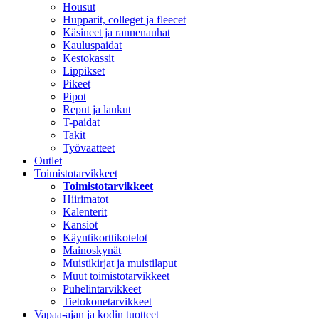
Housut
Hupparit, colleget ja fleecet
Käsineet ja rannenauhat
Kauluspaidat
Kestokassit
Lippikset
Pikeet
Pipot
Reput ja laukut
T-paidat
Takit
Työvaatteet
Outlet
Toimistotarvikkeet
Toimistotarvikkeet
Hiirimatot
Kalenterit
Kansiot
Käyntikorttikotelot
Mainoskynät
Muistikirjat ja muistilaput
Muut toimistotarvikkeet
Puhelintarvikkeet
Tietokonetarvikkeet
Vapaa-ajan ja kodin tuotteet