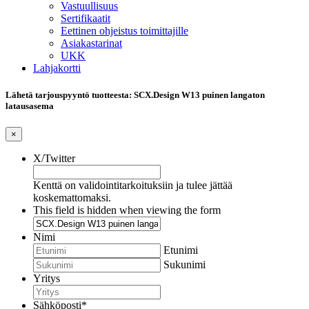
Vastuullisuus
Sertifikaatit
Eettinen ohjeistus toimittajille
Asiakastarinat
UKK
Lahjakortti
Lähetä tarjouspyyntö tuotteesta: SCX.Design W13 puinen langaton
latausasema
×
X/Twitter
Kenttä on validointitarkoituksiin ja tulee jättää
koskemattomaksi.
This field is hidden when viewing the form
Nimi
Etunimi
Sukunimi
Yritys
Sähköposti
*