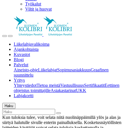
Työkalut
Viltit ja huovat
Liikelahjavalikoima
Ajankohtaista
Kuvastot
Blogi
Palvelut
Aineisto-ohje
Liikelahjat
Sopimusasiakkuus
Graafinen
suunnittelu
Yritys
Yhteystiedot
Tietoa meistä
Vastuullisuus
Sertifikaatit
Eettinen
ohjeistus toimittajille
Asiakastarinat
UKK
Lahjakortti
Haku
Kun tuloksia tulee, voit selata niitä nuolinäppäimillä ylös ja alas ja
siirtyä halutulle sivulle enterin painalluksella. Kosketusnäytöllisten
laitteiden käyttäjät voivat selata tuloksia koskettamalla ja