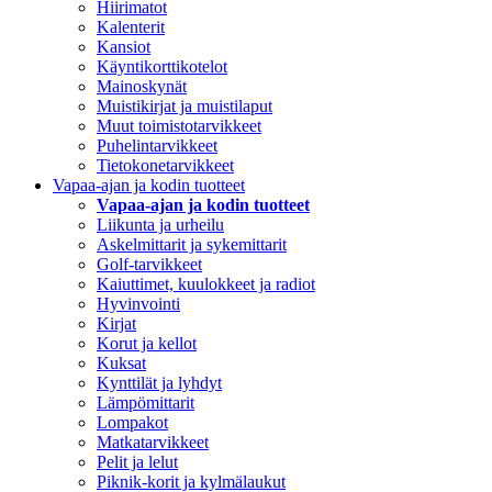
Hiirimatot
Kalenterit
Kansiot
Käyntikorttikotelot
Mainoskynät
Muistikirjat ja muistilaput
Muut toimistotarvikkeet
Puhelintarvikkeet
Tietokonetarvikkeet
Vapaa-ajan ja kodin tuotteet
Vapaa-ajan ja kodin tuotteet
Liikunta ja urheilu
Askelmittarit ja sykemittarit
Golf-tarvikkeet
Kaiuttimet, kuulokkeet ja radiot
Hyvinvointi
Kirjat
Korut ja kellot
Kuksat
Kynttilät ja lyhdyt
Lämpömittarit
Lompakot
Matkatarvikkeet
Pelit ja lelut
Piknik-korit ja kylmälaukut