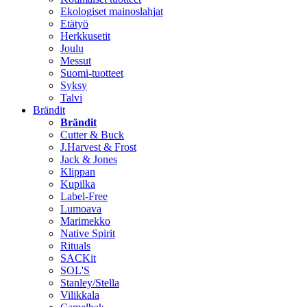
Ekologiset mainoslahjat
Etätyö
Herkkusetit
Joulu
Messut
Suomi-tuotteet
Syksy
Talvi
Brändit
Brändit
Cutter & Buck
J.Harvest & Frost
Jack & Jones
Klippan
Kupilka
Label-Free
Lumoava
Marimekko
Native Spirit
Rituals
SACKit
SOL'S
Stanley/Stella
Vilikkala