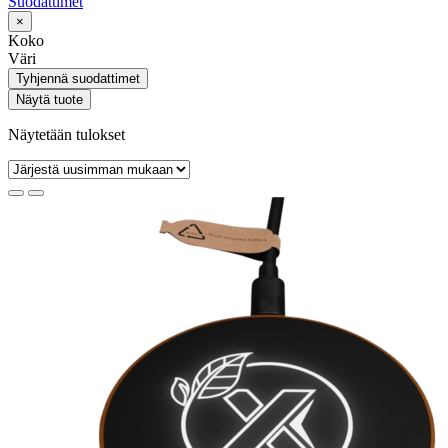
Suodattimet
×
Koko
Väri
Tyhjennä suodattimet
Näytä tuote
Näytetään tulokset