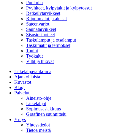
Puutarha
Pyyhkeet, kylpytakit ja kylpytossut
Retkeilytarvikkeet
Riippumatot ja alustat
Sateenvarjot
Saunatarvikkeet
Sisustustuotteet
Taskulamput ja otsalamput
Taskumatit ja termokset
Taulut
Työkalut
Viltit ja huovat
Liikelahjavalikoima
Ajankohtaista
Kuvastot
Blogi
Palvelut
Aineisto-ohje
Liikelahjat
Sopimusasiakkuus
Graafinen suunnittelu
Yritys
Yhteystiedot
Tietoa meistä