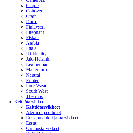
Camelbak
Clique
Cottover
Craft
Dorre
Finlayson
Firephant
Fiskars
Arabia
Iittala
ID Identity
Jalo Helsinki
Leatherman
Matterhorn
Neutral
Printer
Pure Waste
South West
Thermos
Keittiötarvikkeet
Keittiötarvikkeet
Aterimet ja ottimet
Ensiapulaukut ja -tarvikkeet
Essut
Grillaustarvikkeet