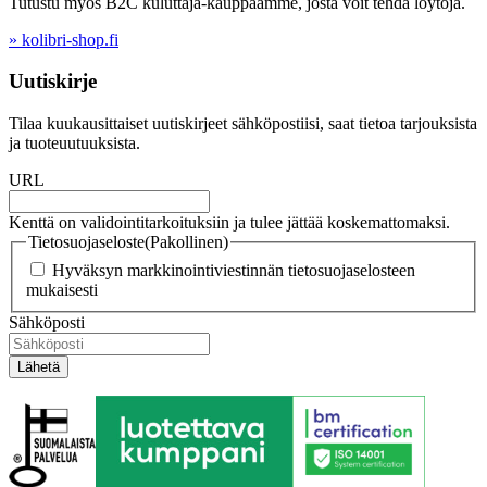
Tutustu myös B2C kuluttaja-kauppaamme, josta voit tehdä löytöjä.
» kolibri-shop.fi
Uutiskirje
Tilaa kuukausittaiset uutiskirjeet sähköpostiisi, saat tietoa tarjouksista
ja tuoteuutuuksista.
URL
Kenttä on validointitarkoituksiin ja tulee jättää koskemattomaksi.
Tietosuojaseloste
(Pakollinen)
Hyväksyn markkinointiviestinnän tietosuojaselosteen
mukaisesti
Sähköposti