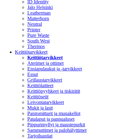
ID Identity
Jalo Helsinki
Leatherman
Matterhorn
Neutral
Printer
Pure Waste
South West
Thermos
Keittiötarvikkeet
Keittiötarvikkeet
Aterimet ja ottimet
Ensiapulaukut ja -tarvikkeet
Essut
Grillaustarvikkeet
Keittiölaitteet
Keittiöpyyhkeet ja tiskirätit
Keittiösetit
Leivontatarvikkeet
Mukit ja lasit
Paistomittarit ja munakellot
Patalaput ja pannualuset
Pippurimyllyt ja maustepurkit
Sammuttimet ja palohälyttimet
Tarjoiluastiat