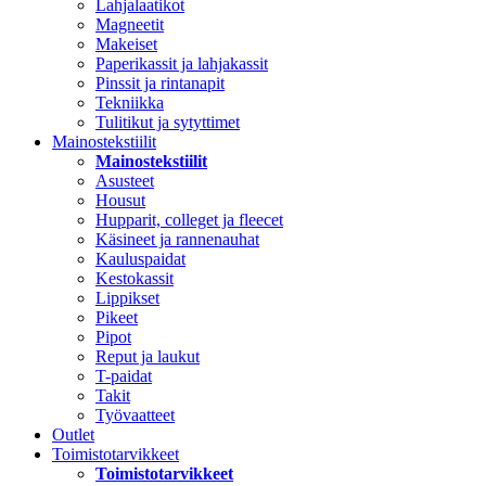
Lahjalaatikot
Magneetit
Makeiset
Paperikassit ja lahjakassit
Pinssit ja rintanapit
Tekniikka
Tulitikut ja sytyttimet
Mainostekstiilit
Mainostekstiilit
Asusteet
Housut
Hupparit, colleget ja fleecet
Käsineet ja rannenauhat
Kauluspaidat
Kestokassit
Lippikset
Pikeet
Pipot
Reput ja laukut
T-paidat
Takit
Työvaatteet
Outlet
Toimistotarvikkeet
Toimistotarvikkeet