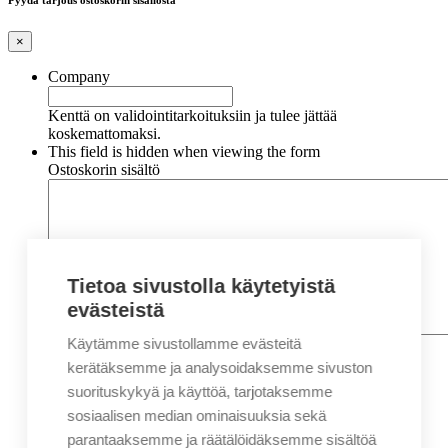
Pyydä tarjous ostoskorin sisällöstä
×
Company
Kenttä on validointitarkoituksiin ja tulee jättää
koskemattomaksi.
This field is hidden when viewing the form
Ostoskorin sisältö
Tietoa sivustolla käytetyistä
evästeistä
Käytämme sivustollamme evästeitä
Nimi
*
Etunimi
kerätäksemme ja analysoidaksemme sivuston
Sukunimi
suorituskykyä ja käyttöä, tarjotaksemme
Yritys
sosiaalisen median ominaisuuksia sekä
parantaaksemme ja räätälöidäksemme sisältöä
Sähköposti
*