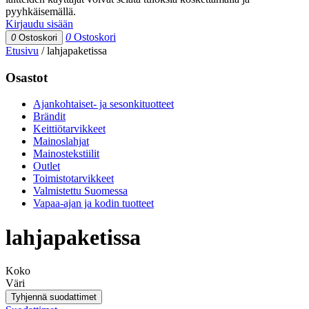
pyyhkäisemällä.
Kirjaudu sisään
0
Ostoskori
0
Ostoskori
Etusivu
/
lahjapaketissa
Osastot
Ajankohtaiset- ja sesonkituotteet
Brändit
Keittiötarvikkeet
Mainoslahjat
Mainostekstiilit
Outlet
Toimistotarvikkeet
Valmistettu Suomessa
Vapaa-ajan ja kodin tuotteet
lahjapaketissa
Koko
Väri
Tyhjennä suodattimet