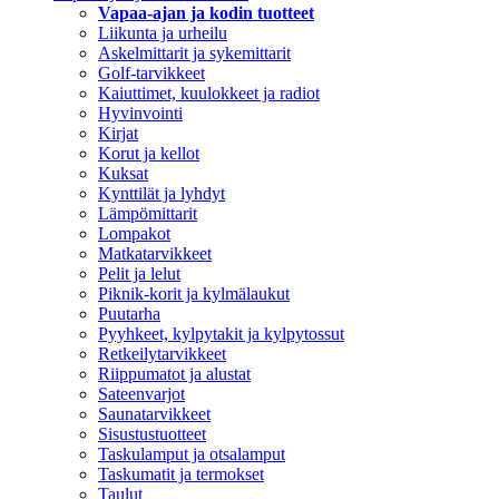
Vapaa-ajan ja kodin tuotteet
Liikunta ja urheilu
Askelmittarit ja sykemittarit
Golf-tarvikkeet
Kaiuttimet, kuulokkeet ja radiot
Hyvinvointi
Kirjat
Korut ja kellot
Kuksat
Kynttilät ja lyhdyt
Lämpömittarit
Lompakot
Matkatarvikkeet
Pelit ja lelut
Piknik-korit ja kylmälaukut
Puutarha
Pyyhkeet, kylpytakit ja kylpytossut
Retkeilytarvikkeet
Riippumatot ja alustat
Sateenvarjot
Saunatarvikkeet
Sisustustuotteet
Taskulamput ja otsalamput
Taskumatit ja termokset
Taulut