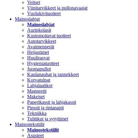
Veitset
Viinitarvikkeet ja pullonavaajat
Vuolukivituotteet
Mainoslahjat
Mainoslahjat
Aurinkolasit
Kustomoitavat tuotteet
Autotarvikkeet
Avaimenperät
Heijastimet
Huulirasvat
Hygieniatuotteet
Juomapullot
Kaulanauhat ja rannekkeet
Korvatulpat
Lahjalaatikot
Magneetit
Makeiset
Paperikassit ja lahjakassit
Pinssit ja rintanapit
Tekniikka
Tulitikut ja sytyttimet
Mainostekstiilit
Mainostekstiilit
Asusteet