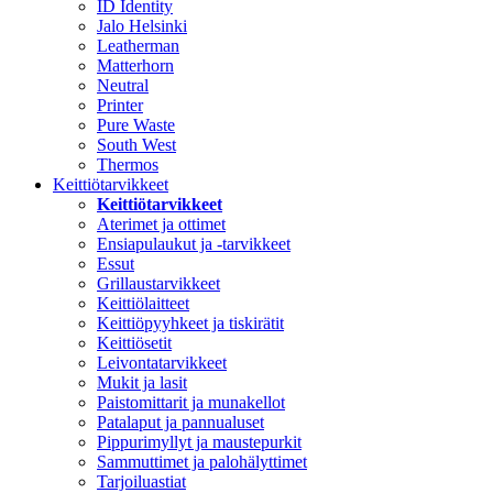
ID Identity
Jalo Helsinki
Leatherman
Matterhorn
Neutral
Printer
Pure Waste
South West
Thermos
Keittiötarvikkeet
Keittiötarvikkeet
Aterimet ja ottimet
Ensiapulaukut ja -tarvikkeet
Essut
Grillaustarvikkeet
Keittiölaitteet
Keittiöpyyhkeet ja tiskirätit
Keittiösetit
Leivontatarvikkeet
Mukit ja lasit
Paistomittarit ja munakellot
Patalaput ja pannualuset
Pippurimyllyt ja maustepurkit
Sammuttimet ja palohälyttimet
Tarjoiluastiat