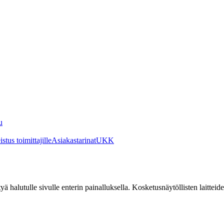
u
stus toimittajille
Asiakastarinat
UKK
irtyä halutulle sivulle enterin painalluksella. Kosketusnäytöllisten laittei