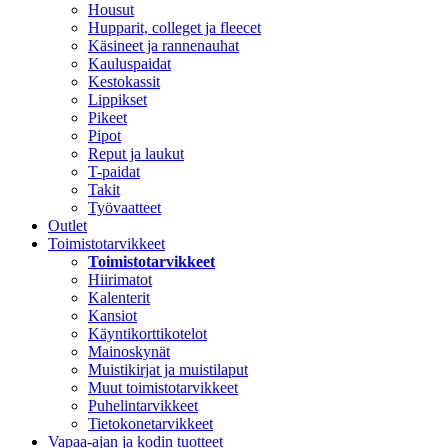
Housut
Hupparit, colleget ja fleecet
Käsineet ja rannenauhat
Kauluspaidat
Kestokassit
Lippikset
Pikeet
Pipot
Reput ja laukut
T-paidat
Takit
Työvaatteet
Outlet
Toimistotarvikkeet
Toimistotarvikkeet
Hiirimatot
Kalenterit
Kansiot
Käyntikorttikotelot
Mainoskynät
Muistikirjat ja muistilaput
Muut toimistotarvikkeet
Puhelintarvikkeet
Tietokonetarvikkeet
Vapaa-ajan ja kodin tuotteet