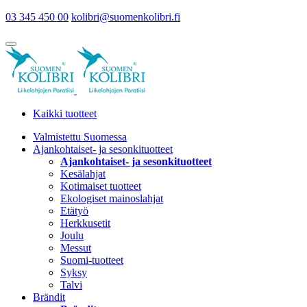
03 345 450 00
kolibri@suomenkolibri.fi
Kaikki tuotteet
Valmistettu Suomessa
Ajankohtaiset- ja sesonkituotteet
Ajankohtaiset- ja sesonkituotteet
Kesälahjat
Kotimaiset tuotteet
Ekologiset mainoslahjat
Etätyö
Herkkusetit
Joulu
Messut
Suomi-tuotteet
Syksy
Talvi
Brändit