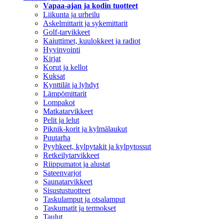
Vapaa-ajan ja kodin tuotteet
Liikunta ja urheilu
Askelmittarit ja sykemittarit
Golf-tarvikkeet
Kaiuttimet, kuulokkeet ja radiot
Hyvinvointi
Kirjat
Korut ja kellot
Kuksat
Kynttilät ja lyhdyt
Lämpömittarit
Lompakot
Matkatarvikkeet
Pelit ja lelut
Piknik-korit ja kylmälaukut
Puutarha
Pyyhkeet, kylpytakit ja kylpytossut
Retkeilytarvikkeet
Riippumatot ja alustat
Sateenvarjot
Saunatarvikkeet
Sisustustuotteet
Taskulamput ja otsalamput
Taskumatit ja termokset
Taulut