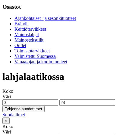
Osastot
Ajankohtaiset- ja sesonkituotteet
Brändit
Keittiötarvikkeet
Mainoslahjat
Mainostekstiilit
Outlet
Toimistotarvikkeet
Valmistettu Suomessa
Vapaa-ajan ja kodin tuotteet
lahjalaatikossa
Koko
Väri
Tyhjennä suodattimet
Suodattimet
×
Koko
Väri