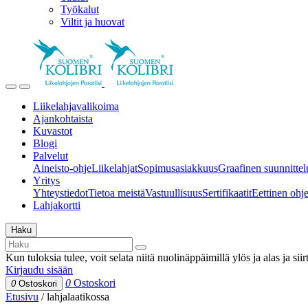
Työkalut
Viltit ja huovat
Liikelahjavalikoima
Ajankohtaista
Kuvastot
Blogi
Palvelut
Aineisto-ohje
Liikelahjat
Sopimusasiakkuus
Graafinen suunnittel
Yritys
Yhteystiedot
Tietoa meistä
Vastuullisuus
Sertifikaatit
Eettinen ohjei
Lahjakortti
Haku
Kun tuloksia tulee, voit selata niitä nuolinäppäimillä ylös ja alas ja si
Kirjaudu sisään
0
Ostoskori
0
Ostoskori
Etusivu
/
lahjalaatikossa