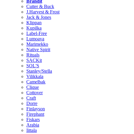
Brändit
Cutter & Buck
J.Harvest & Frost
Jack & Jones
Klippan
Kupilka
Label-Free
Lumoava
Marimekko
Native Spirit
Rituals
SACKit
SOL'S
Stanley/Stella
Vilikkala
Camelbak
Clique
Cottover
Craft
Dorre
Finlayson
Firephant
Fiskars
Arabia
Iittala