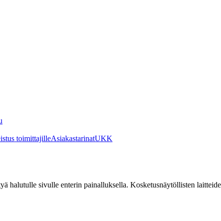
u
stus toimittajille
Asiakastarinat
UKK
irtyä halutulle sivulle enterin painalluksella. Kosketusnäytöllisten laittei