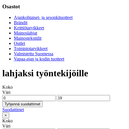
Osastot
Ajankohtaiset- ja sesonkituotteet
Brändit
Keittiötarvikkeet
Mainoslahjat
Mainostekstiilit
Outlet
Toimistotarvikkeet
Valmistettu Suomessa
Vapaa-ajan ja kodin tuotteet
lahjaksi työntekijöille
Koko
Väri
Tyhjennä suodattimet
Suodattimet
×
Koko
Väri