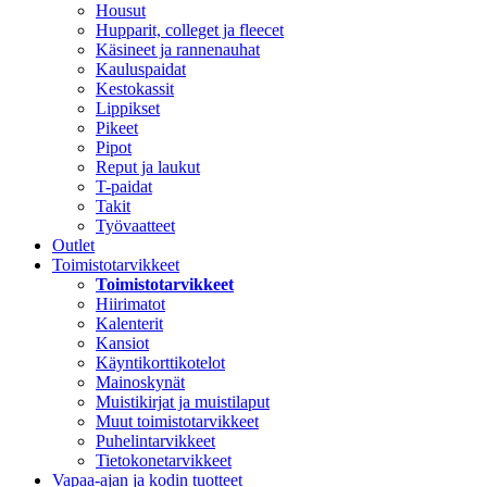
Housut
Hupparit, colleget ja fleecet
Käsineet ja rannenauhat
Kauluspaidat
Kestokassit
Lippikset
Pikeet
Pipot
Reput ja laukut
T-paidat
Takit
Työvaatteet
Outlet
Toimistotarvikkeet
Toimistotarvikkeet
Hiirimatot
Kalenterit
Kansiot
Käyntikorttikotelot
Mainoskynät
Muistikirjat ja muistilaput
Muut toimistotarvikkeet
Puhelintarvikkeet
Tietokonetarvikkeet
Vapaa-ajan ja kodin tuotteet