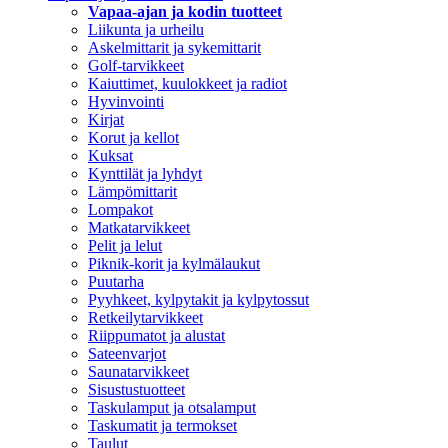
Vapaa-ajan ja kodin tuotteet
Liikunta ja urheilu
Askelmittarit ja sykemittarit
Golf-tarvikkeet
Kaiuttimet, kuulokkeet ja radiot
Hyvinvointi
Kirjat
Korut ja kellot
Kuksat
Kynttilät ja lyhdyt
Lämpömittarit
Lompakot
Matkatarvikkeet
Pelit ja lelut
Piknik-korit ja kylmälaukut
Puutarha
Pyyhkeet, kylpytakit ja kylpytossut
Retkeilytarvikkeet
Riippumatot ja alustat
Sateenvarjot
Saunatarvikkeet
Sisustustuotteet
Taskulamput ja otsalamput
Taskumatit ja termokset
Taulut