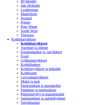
ID Identity
Jalo Helsinki
Leatherman
Matterhorn
Neutral
Printer
Pure Waste
South West
Thermos
Keittiötarvikkeet
Keittiötarvikkeet
Aterimet ja ottimet
Ensiapulaukut ja -tarvikkeet
Essut
Grillaustarvikkeet
Keittiölaitteet
Keittiöpyyhkeet ja tiskirätit
Keittiösetit
Leivontatarvikkeet
Mukit ja lasit
Paistomittarit ja munakellot
Patalaput ja pannualuset
Pippurimyllyt ja maustepurkit
Sammuttimet ja palohälyttimet
Tarjoiluastiat