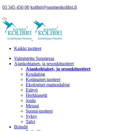
03 345 450 00
kolibri@suomenkolibri.fi
Kaikki tuotteet
Valmistettu Suomessa
Ajankohtaiset- ja sesonkituotteet
Ajankohtaiset- ja sesonkituotteet
Kesälahjat
Kotimaiset tuotteet
Ekologiset mainoslahjat
Etätyö
Herkkusetit
Joulu
Messut
Suomi-tuotteet
Syksy
Talvi
Brändit