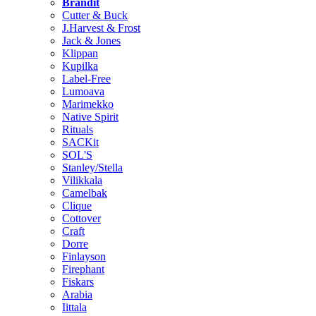
Brändit
Cutter & Buck
J.Harvest & Frost
Jack & Jones
Klippan
Kupilka
Label-Free
Lumoava
Marimekko
Native Spirit
Rituals
SACKit
SOL'S
Stanley/Stella
Vilikkala
Camelbak
Clique
Cottover
Craft
Dorre
Finlayson
Firephant
Fiskars
Arabia
Iittala