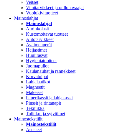
Veitset
Viinitarvikkeet ja pullonavaajat
Vuolukivituotteet
Mainoslahjat
Mainoslahjat
Aurinkolasit
Kustomoitavat tuotteet
Autotarvikkeet
Avaimenperät
Heijastimet
Huulirasvat
Hygieniatuotteet
Juomapullot
Kaulanauhat ja rannekkeet
Korvatulpat
Lahjalaatikot
Magneetit
Makeiset
Paperikassit ja lahjakassit
Pinssit ja rintanapit
Tekniikka
Tulitikut ja sytyttimet
Mainostekstiilit
Mainostekstiilit
Asusteet