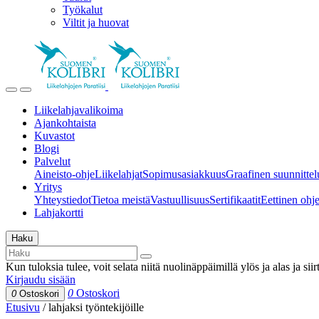
Työkalut
Viltit ja huovat
Liikelahjavalikoima
Ajankohtaista
Kuvastot
Blogi
Palvelut
Aineisto-ohje
Liikelahjat
Sopimusasiakkuus
Graafinen suunnittel
Yritys
Yhteystiedot
Tietoa meistä
Vastuullisuus
Sertifikaatit
Eettinen ohjei
Lahjakortti
Haku
Kun tuloksia tulee, voit selata niitä nuolinäppäimillä ylös ja alas ja si
Kirjaudu sisään
0
Ostoskori
0
Ostoskori
Etusivu
/
lahjaksi työntekijöille