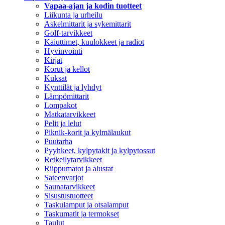
Vapaa-ajan ja kodin tuotteet
Liikunta ja urheilu
Askelmittarit ja sykemittarit
Golf-tarvikkeet
Kaiuttimet, kuulokkeet ja radiot
Hyvinvointi
Kirjat
Korut ja kellot
Kuksat
Kynttilät ja lyhdyt
Lämpömittarit
Lompakot
Matkatarvikkeet
Pelit ja lelut
Piknik-korit ja kylmälaukut
Puutarha
Pyyhkeet, kylpytakit ja kylpytossut
Retkeilytarvikkeet
Riippumatot ja alustat
Sateenvarjot
Saunatarvikkeet
Sisustustuotteet
Taskulamput ja otsalamput
Taskumatit ja termokset
Taulut