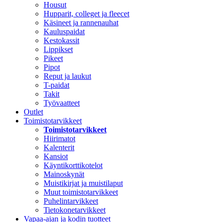
Housut
Hupparit, colleget ja fleecet
Käsineet ja rannenauhat
Kauluspaidat
Kestokassit
Lippikset
Pikeet
Pipot
Reput ja laukut
T-paidat
Takit
Työvaatteet
Outlet
Toimistotarvikkeet
Toimistotarvikkeet
Hiirimatot
Kalenterit
Kansiot
Käyntikorttikotelot
Mainoskynät
Muistikirjat ja muistilaput
Muut toimistotarvikkeet
Puhelintarvikkeet
Tietokonetarvikkeet
Vapaa-ajan ja kodin tuotteet