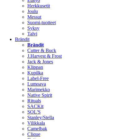
Etätyö
Herkkusetit
Joulu
Messut
Suomi-tuotteet
Syksy
Talvi
Brändit
Brändit
Cutter & Buck
J.Harvest & Frost
Jack & Jones
Klippan
Kupilka
Label-Free
Lumoava
Marimekko
Native Spirit
Rituals
SACKit
SOL'S
Stanley/Stella
Vilikkala
Camelbak
Clique