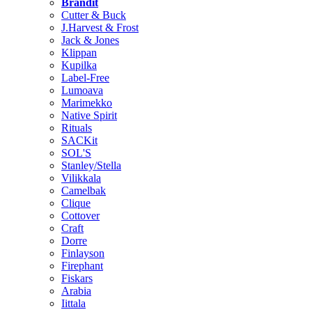
Brändit
Cutter & Buck
J.Harvest & Frost
Jack & Jones
Klippan
Kupilka
Label-Free
Lumoava
Marimekko
Native Spirit
Rituals
SACKit
SOL'S
Stanley/Stella
Vilikkala
Camelbak
Clique
Cottover
Craft
Dorre
Finlayson
Firephant
Fiskars
Arabia
Iittala