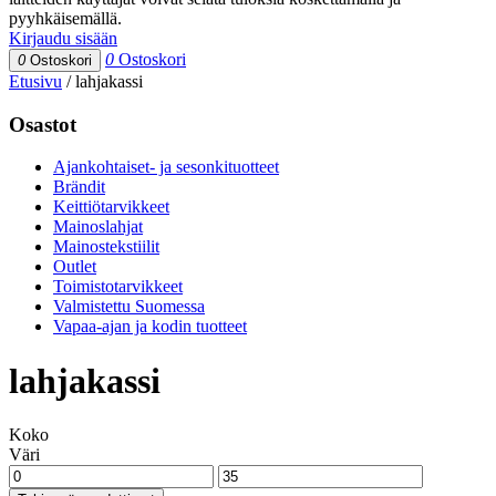
pyyhkäisemällä.
Kirjaudu sisään
0
Ostoskori
0
Ostoskori
Etusivu
/
lahjakassi
Osastot
Ajankohtaiset- ja sesonkituotteet
Brändit
Keittiötarvikkeet
Mainoslahjat
Mainostekstiilit
Outlet
Toimistotarvikkeet
Valmistettu Suomessa
Vapaa-ajan ja kodin tuotteet
lahjakassi
Koko
Väri