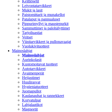
Keittiösetit
Leivontatarvikkeet
Mukit ja lasit
Paistomittarit ja munakellot
Patalaput ja pannualuset
Pippurimyllyt ja maustepurkit
Sammuttimet ja palohälyttimet
Tarjoiluastiat
Veitset
Viinitarvikkeet ja pullonavaajat
Vuolukivituotteet
Mainoslahjat
Mainoslahjat
Aurinkolasit
Kustomoitavat tuotteet
Autotarvikkeet
Avaimenperät
Heijastimet
Huulirasvat
Hygieniatuotteet
Juomapullot
Kaulanauhat ja rannekkeet
Korvatulpat
Lahjalaatikot
Magneetit