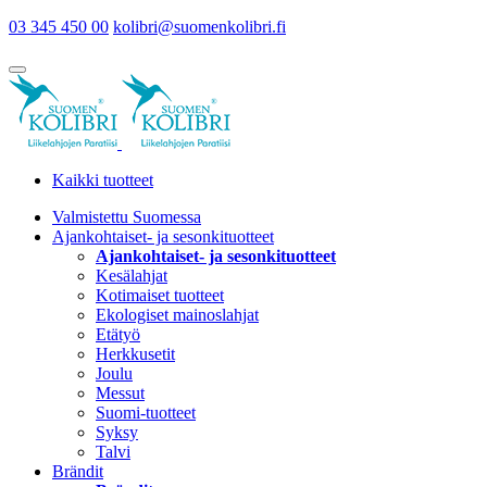
03 345 450 00
kolibri@suomenkolibri.fi
Kaikki tuotteet
Valmistettu Suomessa
Ajankohtaiset- ja sesonkituotteet
Ajankohtaiset- ja sesonkituotteet
Kesälahjat
Kotimaiset tuotteet
Ekologiset mainoslahjat
Etätyö
Herkkusetit
Joulu
Messut
Suomi-tuotteet
Syksy
Talvi
Brändit