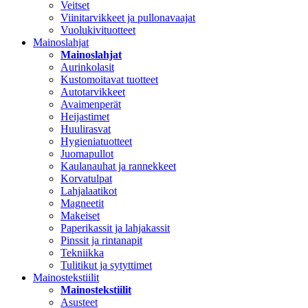
Veitset
Viinitarvikkeet ja pullonavaajat
Vuolukivituotteet
Mainoslahjat
Mainoslahjat
Aurinkolasit
Kustomoitavat tuotteet
Autotarvikkeet
Avaimenperät
Heijastimet
Huulirasvat
Hygieniatuotteet
Juomapullot
Kaulanauhat ja rannekkeet
Korvatulpat
Lahjalaatikot
Magneetit
Makeiset
Paperikassit ja lahjakassit
Pinssit ja rintanapit
Tekniikka
Tulitikut ja sytyttimet
Mainostekstiilit
Mainostekstiilit
Asusteet