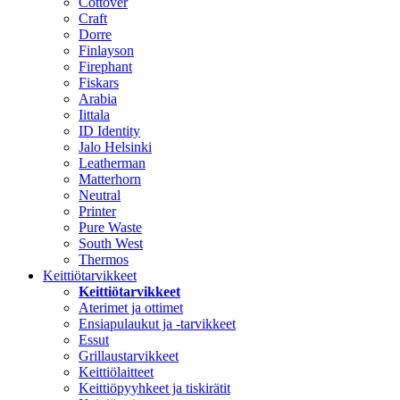
Cottover
Craft
Dorre
Finlayson
Firephant
Fiskars
Arabia
Iittala
ID Identity
Jalo Helsinki
Leatherman
Matterhorn
Neutral
Printer
Pure Waste
South West
Thermos
Keittiötarvikkeet
Keittiötarvikkeet
Aterimet ja ottimet
Ensiapulaukut ja -tarvikkeet
Essut
Grillaustarvikkeet
Keittiölaitteet
Keittiöpyyhkeet ja tiskirätit