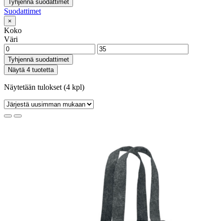
Tyhjennä suodattimet
Suodattimet
×
Koko
Väri
Tyhjennä suodattimet
Näytä 4 tuotetta
Näytetään tulokset (4 kpl)