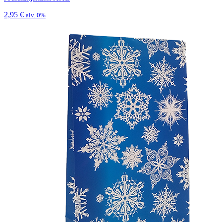
2,95
€
alv. 0%