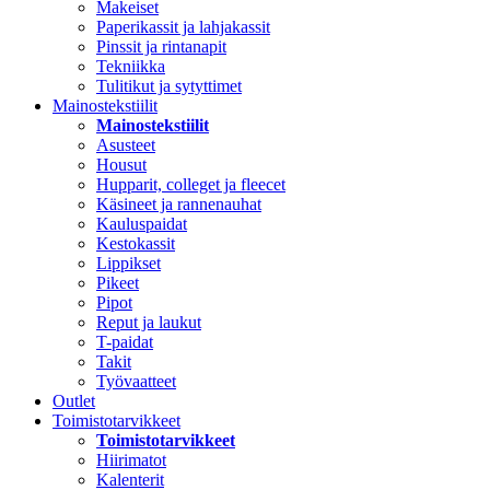
Makeiset
Paperikassit ja lahjakassit
Pinssit ja rintanapit
Tekniikka
Tulitikut ja sytyttimet
Mainostekstiilit
Mainostekstiilit
Asusteet
Housut
Hupparit, colleget ja fleecet
Käsineet ja rannenauhat
Kauluspaidat
Kestokassit
Lippikset
Pikeet
Pipot
Reput ja laukut
T-paidat
Takit
Työvaatteet
Outlet
Toimistotarvikkeet
Toimistotarvikkeet
Hiirimatot
Kalenterit