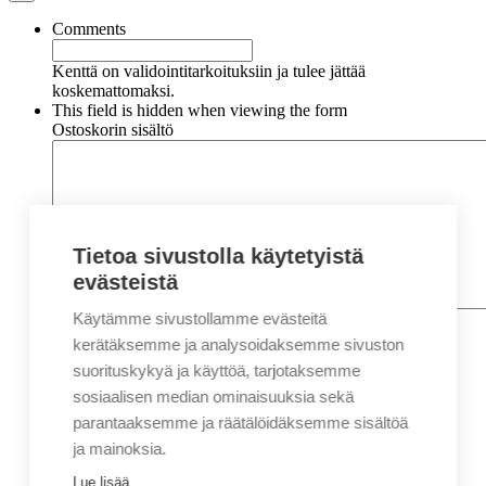
Comments
Kenttä on validointitarkoituksiin ja tulee jättää
koskemattomaksi.
This field is hidden when viewing the form
Ostoskorin sisältö
Tietoa sivustolla käytetyistä
evästeistä
Käytämme sivustollamme evästeitä
Nimi
*
Etunimi
kerätäksemme ja analysoidaksemme sivuston
Sukunimi
suorituskykyä ja käyttöä, tarjotaksemme
Yritys
sosiaalisen median ominaisuuksia sekä
parantaaksemme ja räätälöidäksemme sisältöä
Sähköposti
*
ja mainoksia.
Puhelin
*
Lue lisää