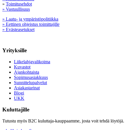
»
Toimitusehdot
» Vastuullisuus
» Laatu- ja ympäristöpolitiikka
» Eettinen ohjeistus toimittajille
» Evästeasetukset
Yrityksille
Liikelahjavalikoima
Kuvastot
Ajankohtaista
Sopimusasiakkuus
Sunnittelupalvelut
Asiakastarinat
Blogi
UKK
Kuluttajille
Tutustu myös B2C kuluttaja-kauppaamme, josta voit tehdä löytöjä.