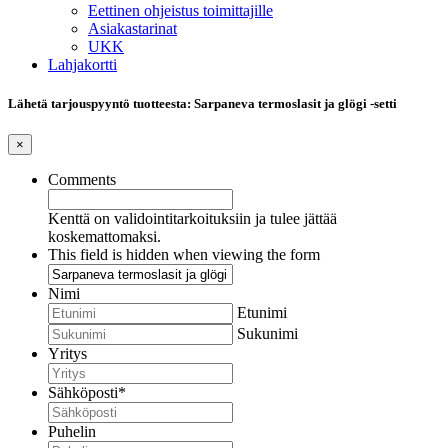
Eettinen ohjeistus toimittajille
Asiakastarinat
UKK
Lahjakortti
Lähetä tarjouspyyntö tuotteesta: Sarpaneva termoslasit ja glögi -setti
×
Comments
Kenttä on validointitarkoituksiin ja tulee jättää
koskemattomaksi.
This field is hidden when viewing the form
Nimi
Etunimi
Sukunimi
Yritys
Sähköposti
*
Puhelin