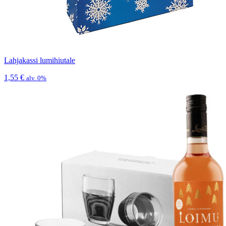
Lahjakassi lumihiutale
1,55
€
alv. 0%