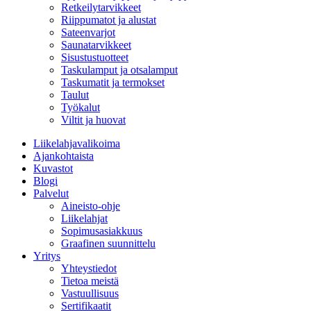
Retkeilytarvikkeet
Riippumatot ja alustat
Sateenvarjot
Saunatarvikkeet
Sisustustuotteet
Taskulamput ja otsalamput
Taskumatit ja termokset
Taulut
Työkalut
Viltit ja huovat
Liikelahjavalikoima
Ajankohtaista
Kuvastot
Blogi
Palvelut
Aineisto-ohje
Liikelahjat
Sopimusasiakkuus
Graafinen suunnittelu
Yritys
Yhteystiedot
Tietoa meistä
Vastuullisuus
Sertifikaatit