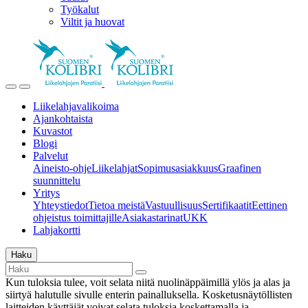
Työkalut
Viltit ja huovat
Liikelahjavalikoima
Ajankohtaista
Kuvastot
Blogi
Palvelut
Aineisto-ohje
Liikelahjat
Sopimusasiakkuus
Graafinen
suunnittelu
Yritys
Yhteystiedot
Tietoa meistä
Vastuullisuus
Sertifikaatit
Eettinen
ohjeistus toimittajille
Asiakastarinat
UKK
Lahjakortti
Haku
Kun tuloksia tulee, voit selata niitä nuolinäppäimillä ylös ja alas ja
siirtyä halutulle sivulle enterin painalluksella. Kosketusnäytöllisten
laitteiden käyttäjät voivat selata tuloksia koskettamalla ja