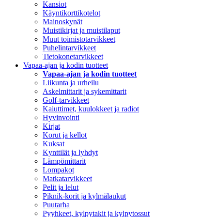
Kansiot
Käyntikorttikotelot
Mainoskynät
Muistikirjat ja muistilaput
Muut toimistotarvikkeet
Puhelintarvikkeet
Tietokonetarvikkeet
Vapaa-ajan ja kodin tuotteet
Vapaa-ajan ja kodin tuotteet
Liikunta ja urheilu
Askelmittarit ja sykemittarit
Golf-tarvikkeet
Kaiuttimet, kuulokkeet ja radiot
Hyvinvointi
Kirjat
Korut ja kellot
Kuksat
Kynttilät ja lyhdyt
Lämpömittarit
Lompakot
Matkatarvikkeet
Pelit ja lelut
Piknik-korit ja kylmälaukut
Puutarha
Pyyhkeet, kylpytakit ja kylpytossut