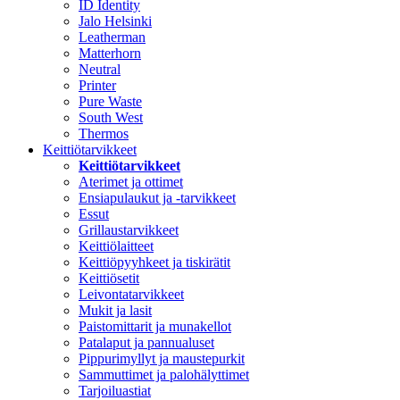
ID Identity
Jalo Helsinki
Leatherman
Matterhorn
Neutral
Printer
Pure Waste
South West
Thermos
Keittiötarvikkeet
Keittiötarvikkeet
Aterimet ja ottimet
Ensiapulaukut ja -tarvikkeet
Essut
Grillaustarvikkeet
Keittiölaitteet
Keittiöpyyhkeet ja tiskirätit
Keittiösetit
Leivontatarvikkeet
Mukit ja lasit
Paistomittarit ja munakellot
Patalaput ja pannualuset
Pippurimyllyt ja maustepurkit
Sammuttimet ja palohälyttimet
Tarjoiluastiat