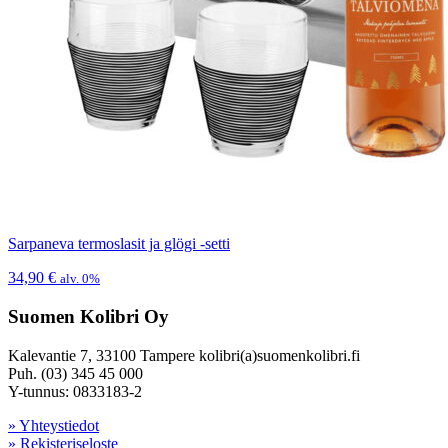
Sarpaneva termoslasit ja glögi -setti
34,90
€
alv. 0%
Suomen Kolibri Oy
Kalevantie 7, 33100 Tampere kolibri(a)suomenkolibri.fi
Puh. (03) 345 45 000
Y-tunnus: 0833183-2
» Yhteystiedot
» Rekisteriseloste